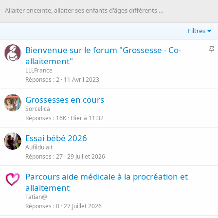
Allaiter enceinte, allaiter ses enfants d'âges différents ...
Filtres
I
Bienvenue sur le forum "Grossesse - Co-
allaitement"
p
LLLFrance
o
Réponses
2
11 Avril 2023
r
Grossesses en cours
t
Sorcelica
a
Réponses
16K
Hier à 11:32
n
t
Essai bébé 2026
Aufildulait
Réponses
27
29 Juillet 2026
Parcours aide médicale à la procréation et
allaitement
Tatian@
Réponses
0
27 Juillet 2026