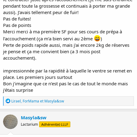
pendant toute la grossesse et continuais à porter ma grande
aussi). J’avais tellement peur de fuir!
Pas de fuites!
Pas de points
Merci merci à ma première SF pour ses cours de prépa à
l’accouchement (ça m’a bien servi au 2ème
)
Perte de poids rapide aussi, mais j’ai encore 2kg de réserves
je pense et ça me convient bien (a 3 mois post
accouchement).
impressionnée par la rapidité à laquelle le ventre se remet en
place. Les premiers jours surtout
Bon j’imagine que ce n’est pas le cas de tout le monde mais
j’étais surprise
R
Lirael
,
ForMama
et
Masyla&sw
é
a
c
Masyla&sw
t
Lactarium
Adhérent(e) LLLF
i
o
n