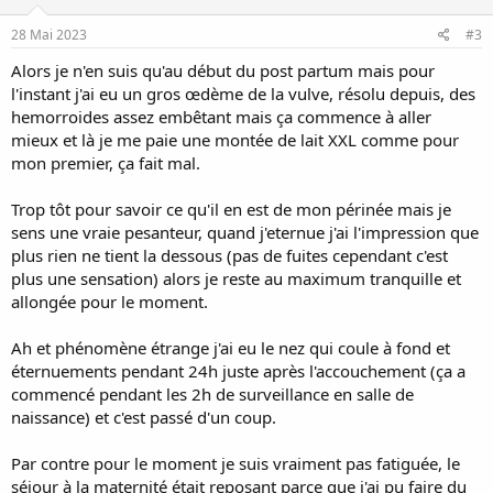
n
s
28 Mai 2023
#3
:
Alors je n'en suis qu'au début du post partum mais pour
l'instant j'ai eu un gros œdème de la vulve, résolu depuis, des
hemorroides assez embêtant mais ça commence à aller
mieux et là je me paie une montée de lait XXL comme pour
mon premier, ça fait mal.
Trop tôt pour savoir ce qu'il en est de mon périnée mais je
sens une vraie pesanteur, quand j'eternue j'ai l'impression que
plus rien ne tient la dessous (pas de fuites cependant c'est
plus une sensation) alors je reste au maximum tranquille et
allongée pour le moment.
Ah et phénomène étrange j'ai eu le nez qui coule à fond et
éternuements pendant 24h juste après l'accouchement (ça a
commencé pendant les 2h de surveillance en salle de
naissance) et c'est passé d'un coup.
Par contre pour le moment je suis vraiment pas fatiguée, le
séjour à la maternité était reposant parce que j'ai pu faire du