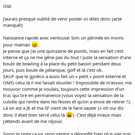
:
Olà!
J’aurais presque oublié de venir poster ici dites donc (acte
manqué!)
Naissance rapide avec ventouse: bim un périnée en moins
pour maman
.
Je pense que j’ai une quinzaine de points, mais en fait c’est
interne et ça ne me gêne pas du tout ! Juste la sensation d’une
boule de bowling à la place du petit bassin pendant deux
jours, puis boule de pétanque, golf et là c’est ok.
SAUF que le gynéco a aussi fait un « petit » point externe et
OMG celui là il me faisait douiller ! Impossible de m’assoir, me
mouvoir comme je voulais, toujours cette impression d’un
truc qui tire en permanence (vous voyez la sensation de la
culotte qui rentre dans les fesses et qu’on a envie de retirer ?).
Là on est a J6 et ma SF vient de le faire sauter (« oh oui dis
donc il était bien serré celui là
). C’est déjà mieux mais
j’attends avant de me réjouir.
Sinon le reste ça va, mon ventre a dégonflé bien plus vite que