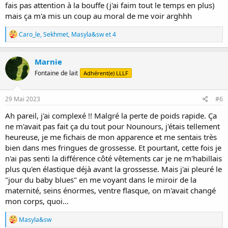
fais pas attention à la bouffe (j'ai faim tout le temps en plus)
mais ça m'a mis un coup au moral de me voir arghhh
R
Caro_le
,
Sekhmet
,
Masyla&sw
et 4
é
a
c
Marnie
t
Fontaine de lait
Adhérent(e) LLLF
i
o
n
s
29 Mai 2023
#6
:
Ah pareil, j'ai complexé !! Malgré la perte de poids rapide. Ça
ne m'avait pas fait ça du tout pour Nounours, j'étais tellement
heureuse, je me fichais de mon apparence et me sentais très
bien dans mes fringues de grossesse. Et pourtant, cette fois je
n'ai pas senti la différence côté vêtements car je ne m'habillais
plus qu'en élastique déjà avant la grossesse. Mais j'ai pleuré le
"jour du baby blues" en me voyant dans le miroir de la
maternité, seins énormes, ventre flasque, on m'avait changé
mon corps, quoi...
R
Masyla&sw
é