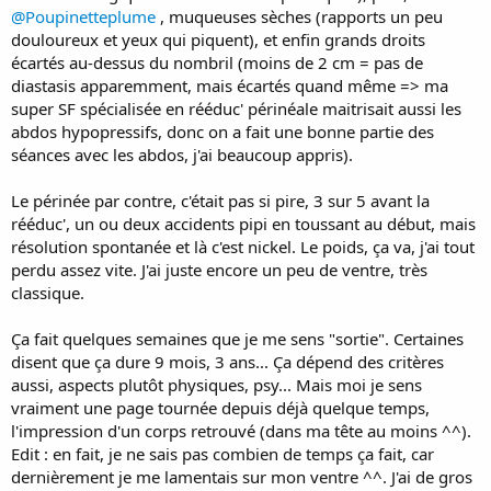
@Poupinetteplume
, muqueuses sèches (rapports un peu
douloureux et yeux qui piquent), et enfin grands droits
écartés au-dessus du nombril (moins de 2 cm = pas de
diastasis apparemment, mais écartés quand même => ma
super SF spécialisée en rééduc' périnéale maitrisait aussi les
abdos hypopressifs, donc on a fait une bonne partie des
séances avec les abdos, j'ai beaucoup appris).
Le périnée par contre, c'était pas si pire, 3 sur 5 avant la
rééduc', un ou deux accidents pipi en toussant au début, mais
résolution spontanée et là c'est nickel. Le poids, ça va, j'ai tout
perdu assez vite. J'ai juste encore un peu de ventre, très
classique.
Ça fait quelques semaines que je me sens "sortie". Certaines
disent que ça dure 9 mois, 3 ans... Ça dépend des critères
aussi, aspects plutôt physiques, psy... Mais moi je sens
vraiment une page tournée depuis déjà quelque temps,
l'impression d'un corps retrouvé (dans ma tête au moins ^^).
Edit : en fait, je ne sais pas combien de temps ça fait, car
dernièrement je me lamentais sur mon ventre ^^. J'ai de gros