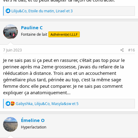
R
Liliju&Co
,
Etoile du matin
,
Lirael
et 3
é
a
c
Pauline C
t
Fontaine de lait
Adhérent(e) LLLF
i
o
n
s
7 Juin 2023
#16
:
Je ne sais pas si ça peut en rassurer, c'était pas top pour le
perinee après ma 2eme grossesse, j'avais du refaire de la
rééducation à distance. Trois ans et un accouchement
gémellaire plus tard, périnée au top, c'est la même sage
femme donc elle peut comparer. Je ne sais pas comment
expliquer ça anatomiquement...
R
Gabyshka
,
Liliju&Co
,
Masyla&sw
et 5
é
a
c
Émeline O
t
Hyperlactation
i
o
n