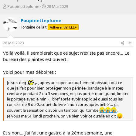
D
D
Poupinetteplume
28 Mai 2023
é
a
m
t
Poupinetteplume
a
e
Fontaine de lait
Adhérent(e) LLLF
r
d
r
e
é
d
28 Mai 2023
#1
e
é
p
b
Voilà voilà, il semblerait que ce sujet n'existe pas encore... Le
a
u
bureau des plaintes est ouvert !
r
t
Voici pour mes déboires :
Je suis deg
, apres un super accouchement physio, tout ce
que j'ai fait pour bien protéger mon périnée (bandage à la mater,
ceinture pendant 2 ou 3 semaines, ne pas porter mon grand, limiter
le portage avec le mini)... bref après avoir appliqué quasi tous les
conseils de B de Gasquet du livre "mon corps après bébé"... j'ai
souvent la sensation d'avoir un tampon qui tombe
.
Je vous ma SF lundi prochain, on va bien voir ce qu'elle en dit
.
Et sinon... j'ai fait une gastro à la 2ème semaine, une