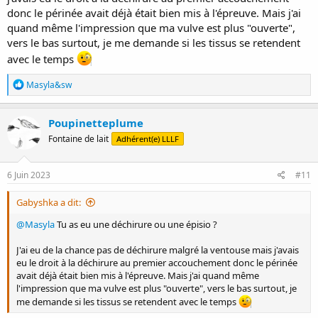
donc le périnée avait déjà était bien mis à l'épreuve. Mais j'ai
quand même l'impression que ma vulve est plus "ouverte",
vers le bas surtout, je me demande si les tissus se retendent
avec le temps
R
Masyla&sw
é
a
c
Poupinetteplume
t
Fontaine de lait
Adhérent(e) LLLF
i
o
n
s
6 Juin 2023
#11
:
Gabyshka a dit:
@Masyla
Tu as eu une déchirure ou une épisio ?
J'ai eu de la chance pas de déchirure malgré la ventouse mais j'avais
eu le droit à la déchirure au premier accouchement donc le périnée
avait déjà était bien mis à l'épreuve. Mais j'ai quand même
l'impression que ma vulve est plus "ouverte", vers le bas surtout, je
me demande si les tissus se retendent avec le temps