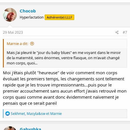
a
c
Chocob
t
Hyperlactation
Adhérent(e) LLLF
i
o
n
s
29 Mai 2023
#7
:
Marnie a dit:
Mais j'ai pleuré le "jour du baby blues" en me voyant dans le miroir
de la maternité, seins énormes, ventre flasque, on m'avait changé
mon corps, quoi...
Moi j'étais plutôt "heureuse" de voir comment mon corps
évoluait les premiers temps, les changements sont tellement
rapide que je les trouve impressionnants...puis pour le
premier accouchement sans aucun effort j'avais retrouvé mon
corps quasi comme avant donc évidemment naïvement je
pensais que ce serait pareil
R
Sekhmet
,
Masyla&sw
et
Marnie
é
a
c
Gabyshka