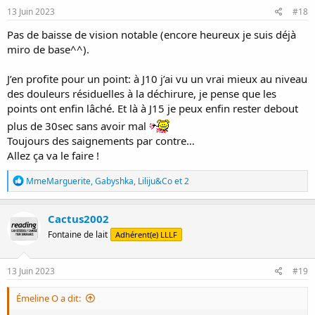
s
13 Juin 2023
#18
:
Pas de baisse de vision notable (encore heureux je suis déjà
miro de base^^).
J’en profite pour un point: à J10 j’ai vu un vrai mieux au niveau
des douleurs résiduelles à la déchirure, je pense que les
points ont enfin lâché. Et là à J15 je peux enfin rester debout
plus de 30sec sans avoir mal
Toujours des saignements par contre…
Allez ça va le faire !
R
MmeMarguerite
,
Gabyshka
,
Liliju&Co
et 2
é
a
c
Cactus2002
t
Fontaine de lait
Adhérent(e) LLLF
i
o
n
s
13 Juin 2023
#19
:
Émeline O a dit: