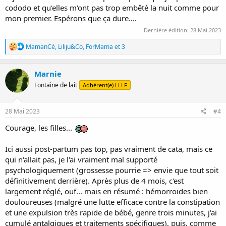
cododo et qu'elles m'ont pas trop embêté la nuit comme pour
mon premier. Espérons que ça dure....
Dernière édition:
28 Mai 2023
R
MamanCé
,
Liliju&Co
,
ForMama
et 3
é
a
c
Marnie
t
Fontaine de lait
Adhérent(e) LLLF
i
o
n
s
28 Mai 2023
#4
:
Courage, les filles...
Ici aussi post-partum pas top, pas vraiment de cata, mais ce
qui n'allait pas, je l'ai vraiment mal supporté
psychologiquement (grossesse pourrie => envie que tout soit
définitivement derrière). Après plus de 4 mois, c'est
largement réglé, ouf... mais en résumé : hémorroïdes bien
douloureuses (malgré une lutte efficace contre la constipation
et une expulsion très rapide de bébé, genre trois minutes, j'ai
cumulé antalgiques et traitements spécifiques), puis, comme