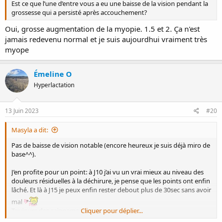
Est ce que l’une d’entre vous a eu une baisse de la vision pendant la
grossesse qui a persisté après accouchement?
Oui, grosse augmentation de la myopie. 1.5 et 2. Ça n'est
jamais redevenu normal et je suis aujourdhui vraiment très
myope
Émeline O
Hyperlactation
13 Juin 2023
#20
Masyla a dit:
Pas de baisse de vision notable (encore heureux je suis déjà miro de
base^^).
J’en profite pour un point: à J10 j’ai vu un vrai mieux au niveau des
douleurs résiduelles à la déchirure, je pense que les points ont enfin
lâché. Et là à J15 je peux enfin rester debout plus de 30sec sans avoir
mal
Toujours des saignements par contre…
Cliquer pour déplier...
Allez ça va le faire !