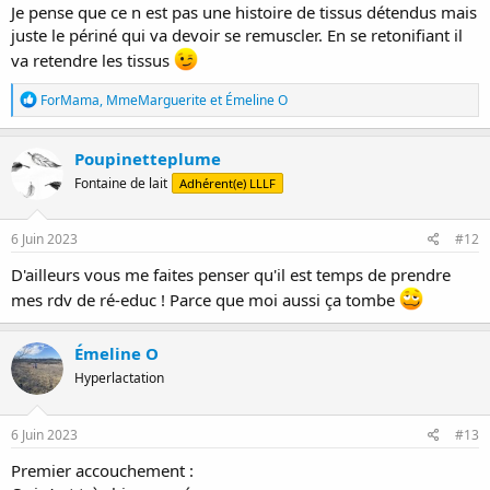
Je pense que ce n est pas une histoire de tissus détendus mais
juste le périné qui va devoir se remuscler. En se retonifiant il
va retendre les tissus
R
ForMama
,
MmeMarguerite
et
Émeline O
é
a
c
Poupinetteplume
t
Fontaine de lait
Adhérent(e) LLLF
i
o
n
s
6 Juin 2023
#12
:
D'ailleurs vous me faites penser qu'il est temps de prendre
mes rdv de ré-educ ! Parce que moi aussi ça tombe
Émeline O
Hyperlactation
6 Juin 2023
#13
Premier accouchement :