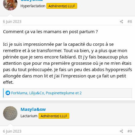
t
Hyperlactation
Adhérent(e) LLLF
i
o
n
s
6 Juin 2023
#8
:
Comment ça va les mamans en post partum ?
Ici je suis impressionnée par la capacité du corps à se
remettre et à se transformer. Tout va bien, y a plus que mon
périnée que je sens encore faiblard. Et j'y fais beaucoup plus
attention que pour ma première grossesse où je ne m'en étais
pas du tout préoccupée. Je fais un peu des abdos hypopressifs
allongée dans mon lit et j'ai l'impression que ça fait un petit
effet.
R
ForMama
,
Liliju&Co
,
Poupinetteplume
et 2
é
a
c
Masyla&sw
t
Lactarium
Adhérent(e) LLLF
i
o
n
s
6 Juin 2023
#9