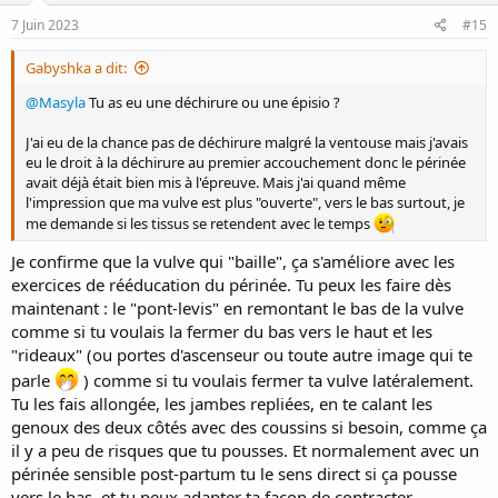
7 Juin 2023
#15
Gabyshka a dit:
@Masyla
Tu as eu une déchirure ou une épisio ?
J'ai eu de la chance pas de déchirure malgré la ventouse mais j'avais
eu le droit à la déchirure au premier accouchement donc le périnée
avait déjà était bien mis à l'épreuve. Mais j'ai quand même
l'impression que ma vulve est plus "ouverte", vers le bas surtout, je
me demande si les tissus se retendent avec le temps
Je confirme que la vulve qui "baille", ça s'améliore avec les
exercices de rééducation du périnée. Tu peux les faire dès
maintenant : le "pont-levis" en remontant le bas de la vulve
comme si tu voulais la fermer du bas vers le haut et les
"rideaux" (ou portes d'ascenseur ou toute autre image qui te
parle
) comme si tu voulais fermer ta vulve latéralement.
Tu les fais allongée, les jambes repliées, en te calant les
genoux des deux côtés avec des coussins si besoin, comme ça
il y a peu de risques que tu pousses. Et normalement avec un
périnée sensible post-partum tu le sens direct si ça pousse
vers le bas, et tu peux adapter ta façon de contracter.