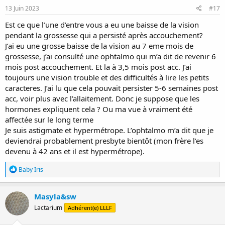
s
13 Juin 2023
#17
:
Est ce que l’une d’entre vous a eu une baisse de la vision
pendant la grossesse qui a persisté après accouchement?
J’ai eu une grosse baisse de la vision au 7 eme mois de
grossesse, j’ai consulté une ophtalmo qui m’a dit de revenir 6
mois post accouchement. Et la à 3,5 mois post acc. J’ai
toujours une vision trouble et des difficultés à lire les petits
caracteres. J’ai lu que cela pouvait persister 5-6 semaines post
acc, voir plus avec l’allaitement. Donc je suppose que les
hormones expliquent cela ? Ou ma vue à vraiment été
affectée sur le long terme
Je suis astigmate et hypermétrope. L’ophtalmo m’a dit que je
deviendrai probablement presbyte bientôt (mon frère l’es
devenu à 42 ans et il est hypermétrope).
R
Baby Iris
é
a
c
Masyla&sw
t
Lactarium
Adhérent(e) LLLF
i
o
n