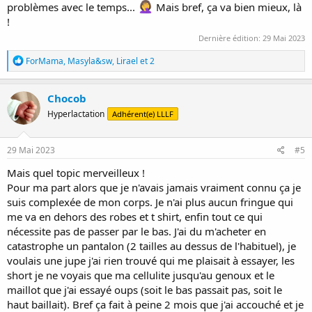
problèmes avec le temps...
Mais bref, ça va bien mieux, là
!
Dernière édition:
29 Mai 2023
R
ForMama
,
Masyla&sw
,
Lirael
et 2
é
a
c
Chocob
t
Hyperlactation
Adhérent(e) LLLF
i
o
n
s
29 Mai 2023
#5
:
Mais quel topic merveilleux !
Pour ma part alors que je n'avais jamais vraiment connu ça je
suis complexée de mon corps. Je n'ai plus aucun fringue qui
me va en dehors des robes et t shirt, enfin tout ce qui
nécessite pas de passer par le bas. J'ai du m'acheter en
catastrophe un pantalon (2 tailles au dessus de l'habituel), je
voulais une jupe j'ai rien trouvé qui me plaisait à essayer, les
short je ne voyais que ma cellulite jusqu'au genoux et le
maillot que j'ai essayé oups (soit le bas passait pas, soit le
haut baillait). Bref ça fait à peine 2 mois que j'ai accouché et je