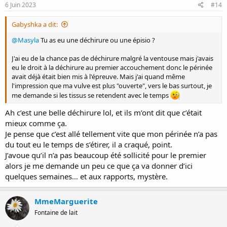
s
6 Juin 2023
#14
:
Gabyshka a dit:
@Masyla
Tu as eu une déchirure ou une épisio ?
J'ai eu de la chance pas de déchirure malgré la ventouse mais j'avais
eu le droit à la déchirure au premier accouchement donc le périnée
avait déjà était bien mis à l'épreuve. Mais j'ai quand même
l'impression que ma vulve est plus "ouverte", vers le bas surtout, je
me demande si les tissus se retendent avec le temps
Ah c’est une belle déchirure lol, et ils m’ont dit que c’était
mieux comme ça.
Je pense que c’est allé tellement vite que mon périnée n’a pas
du tout eu le temps de s’étirer, il a craqué, point.
J’avoue qu’il n’a pas beaucoup été sollicité pour le premier
alors je me demande un peu ce que ça va donner d’ici
quelques semaines… et aux rapports, mystère.
MmeMarguerite
Fontaine de lait