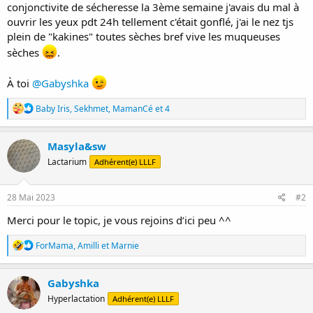
conjonctivite de sécheresse la 3ème semaine j'avais du mal à
ouvrir les yeux pdt 24h tellement c'était gonflé, j'ai le nez tjs
plein de "kakines" toutes sèches bref vive les muqueuses
sèches
.
À toi
@Gabyshka
R
Baby Iris
,
Sekhmet
,
MamanCé
et 4
é
a
c
Masyla&sw
t
Lactarium
Adhérent(e) LLLF
i
o
n
s
28 Mai 2023
#2
:
Merci pour le topic, je vous rejoins d’ici peu ^^
R
ForMama
,
Amilli
et
Marnie
é
a
c
Gabyshka
t
Hyperlactation
Adhérent(e) LLLF
i
o