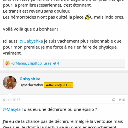
pour la première (césarienne), c’est étonnant.
Le transit est revenu sans douleur.
Les hémorroïdes n’ont pas quitté la place
mais indolores.
Voilà voilà que du bonheur !
Ici aussi
@Gabyshka
je suis vachement plus raisonnable que
pour mon premier. Je me force à ne rien faire de physique,
vraiment.
R
ForMama
,
Liliju&Co
,
Lirael
et 4
é
a
c
Gabyshka
t
Hyperlactation
Adhérent(e) LLLF
i
o
n
s
6 Juin 2023
#10
:
@Masyla
Tu as eu une déchirure ou une épisio ?
J'ai eu de la chance pas de déchirure malgré la ventouse mais
j'avais eu le droit à la déchirure au premier accouchement