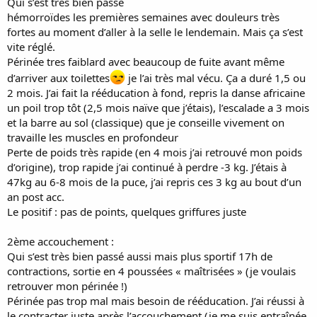
Qui s’est très bien passé
hémorroïdes les premières semaines avec douleurs très
fortes au moment d’aller à la selle le lendemain. Mais ça s’est
vite réglé.
Périnée tres faiblard avec beaucoup de fuite avant même
d’arriver aux toilettes
je l’ai très mal vécu. Ça a duré 1,5 ou
2 mois. J’ai fait la rééducation à fond, repris la danse africaine
un poil trop tôt (2,5 mois naïve que j’étais), l’escalade a 3 mois
et la barre au sol (classique) que je conseille vivement on
travaille les muscles en profondeur
Perte de poids très rapide (en 4 mois j’ai retrouvé mon poids
d’origine), trop rapide j’ai continué à perdre -3 kg. J’étais à
47kg au 6-8 mois de la puce, j’ai repris ces 3 kg au bout d’un
an post acc.
Le positif : pas de points, quelques griffures juste
2ème accouchement :
Qui s’est très bien passé aussi mais plus sportif 17h de
contractions, sortie en 4 poussées « maîtrisées » (je voulais
retrouver mon périnée !)
Périnée pas trop mal mais besoin de rééducation. J’ai réussi à
le contracter juste après l’accouchement (je me suis entraînée