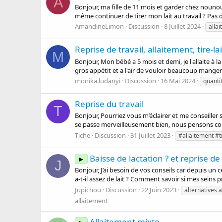
A
Bonjour, ma fille de 11 mois et garder chez nounou 
même continuer de tirer mon lait au travail ? Pas
AmandineLimon
Discussion
8 Juillet 2024
alla
Reprise de travail, allaitement, tire-lai
M
Bonjour, Mon bébé a 5 mois et demi, je l'allaite à la
gros appétit et a l'air de vouloir beaucoup manger
monika.ludanyi
Discussion
16 Mai 2024
quantit
Reprise du travail
T
Bonjour, Pourriez vous m’éclairer et me conseiller
se passe merveilleusement bien, nous pensons com
Tiche
Discussion
31 Juillet 2023
#allaitement #ti
Baisse de lactation ? et reprise de 
►
J
Bonjour, J’ai besoin de vos conseils car depuis un
a-t-il assez de lait ? Comment savoir si mes seins pr
Jupichou
Discussion
22 Juin 2023
alternatives 
allaitement
Allaitement mixte