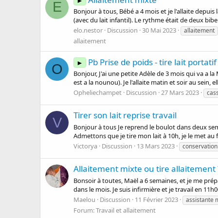
►
E
Bonjour à tous, Bébé a 4 mois et je l'allaite depu
(avec du lait infantil). Le rythme était de deux bib
elo.nestor
Discussion
30 Mai 2023
allaitement
allaitement
Pb Prise de poids - tire lait portatif
►
O
Bonjour, J'ai une petite Adèle de 3 mois qui va a la
est a la nounou). Je l'allaite matin et soir au sein, e
Opheliechampet
Discussion
27 Mars 2023
cas
Tirer son lait reprise travail
V
Bonjour à tous Je reprend le boulot dans deux sema
Admettons que je tire mon lait à 10h, je le met au f
Victorya
Discussion
13 Mars 2023
conservation 
Allaitement mixte ou tire allaitement 
Bonsoir à toutes, Maël a 6 semaines, et je me prépa
dans le mois. Je suis infirmière et je travail en 11h0
Maelou
Discussion
11 Février 2023
assistante 
Forum:
Travail et allaitement