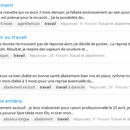
tement
crevette qui va avoir 2 mois demain. Je l’allaite exclusivement au sein pour 
est prévue pour la mi-août… J’ai la possibilité de...
Réponses : 9
Forum:
Travail et allaitem
nt mixte
appréhension
travail
n au travail
 doutes ne trouvent pas de réponse alors j'ai décidé de poster... La reprise d
és. Résultat, je respire des vapeurs de soudure et...
Réponses : 24
Forum:
Travail et allaitement
miques
travail
tout va bien (bébé en bonne santé allaitement bien mis en place, rythme trouv
n mois (bébé à 3 mois) pour une reprise éventuelle du...
Réponses : 31
Forum:
allaitement exclusif
travail
travail
à domicile
ée entière.
itement exclusif. . Je dois m’absenter pour raison professionnelle le 25 avril, 
 pouvoir faire tétée mon fils, ni tirer mon...
Réponses : 9
Forum:
Travail et 
absence longue
allaitement
travail