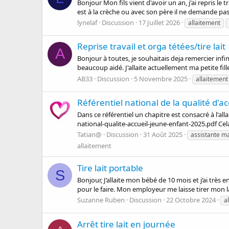
Bonjour Mon fils vient d'avoir un an, j'ai repris le t
est à la crèche ou avec son père il ne demande pas d
lynelaf
Discussion
17 Juillet 2026
allaitement
Reprise travail et orga tétées/tire lait
A
Bonjour à toutes, je souhaitais deja remercier inf
beaucoup aidé. J'allaite actuellement ma petite fill
AB33
Discussion
5 Novembre 2025
allaitement
Référentiel national de la qualité d'a
Dans ce référentiel un chapitre est consacré à l'all
national-qualite-accueil-jeune-enfant-2025.pdf Cela 
Tatian@
Discussion
31 Août 2025
assistante ma
allaitement
Tire lait portable
S
Bonjour, J’allaite mon bébé de 10 mois et j’ai très 
pour le faire. Mon employeur me laisse tirer mon lai
Suzanne Ruben
Discussion
22 Octobre 2024
a
Arrêt tire lait en journée