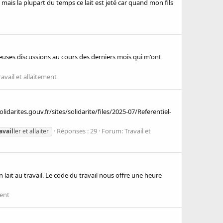
ux) mais la plupart du temps ce lait est jeté car quand mon fils
reuses discussions au cours des derniers mois qui m'ont
ravail et allaitement
lidarites.gouv.fr/sites/solidarite/files/2025-07/Referentiel-
Réponses : 29
Forum:
Travail et
avail
ler et allaiter
n lait au travail. Le code du travail nous offre une heure
ment