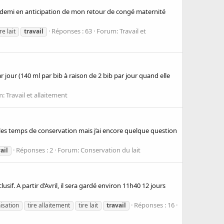
 et demi en anticipation de mon retour de congé maternité
Réponses : 63
Forum:
Travail et
ire lait
travail
r jour (140 ml par bib à raison de 2 bib par jour quand elle
m:
Travail et allaitement
u les temps de conservation mais j’ai encore quelque question
Réponses : 2
Forum:
Conservation du lait
ail
if. A partir d’Avril, il sera gardé environ 11h40 12 jours
Réponses : 16
isation
tire allaitement
tire lait
travail