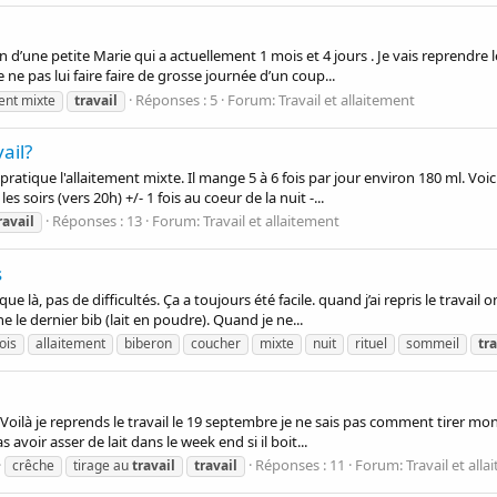
d’une petite Marie qui a actuellement 1 mois et 4 jours . Je vais reprendre le 
e pas lui faire faire de grosse journée d’un coup...
Réponses : 5
Forum:
Travail et allaitement
ent mixte
travail
ail?
 pratique l'allaitement mixte. Il mange 5 à 6 fois par jour environ 180 ml. Voi
s soirs (vers 20h) +/- 1 fois au coeur de la nuit -...
Réponses : 13
Forum:
Travail et allaitement
ravail
s
e là, pas de difficultés. Ça a toujours été facile. quand j’ai repris le travail o
e le dernier bib (lait en poudre). Quand je ne...
ois
allaitement
biberon
coucher
mixte
nuit
rituel
sommeil
tra
Voilà je reprends le travail le 19 septembre je ne sais pas comment tirer mon l
s avoir asser de lait dans le week end si il boit...
Réponses : 11
Forum:
Travail et all
crêche
tirage au
travail
travail