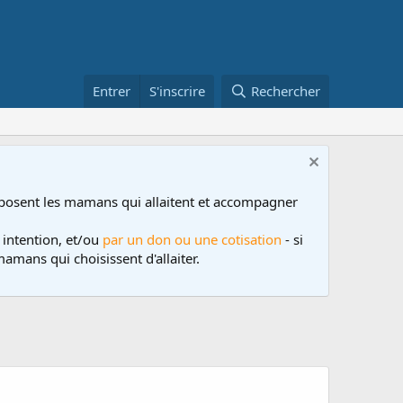
Entrer
S'inscrire
Rechercher
posent les mamans qui allaitent et accompagner
 intention, et/ou
par un don ou une cotisation
- si
amans qui choisissent d'allaiter.