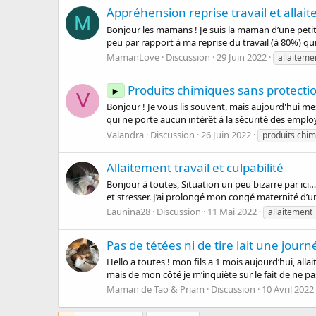
Appréhension reprise travail et allai
M
Bonjour les mamans ! Je suis la maman d’une petite 
peu par rapport à ma reprise du travail (à 80%) qui 
MamanLove
Discussion
29 Juin 2022
allaiteme
Produits chimiques sans protectio
►
V
Bonjour ! Je vous lis souvent, mais aujourd'hui mes
qui ne porte aucun intérêt à la sécurité des employ
Valandra
Discussion
26 Juin 2022
produits chi
Allaitement travail et culpabilité
Bonjour à toutes, Situation un peu bizarre par ici…
et stresser. J’ai prolongé mon congé maternité d’u
Launina28
Discussion
11 Mai 2022
allaitement
Pas de tétées ni de tire lait une journ
Hello a toutes ! mon fils a 1 mois aujourd’hui, alla
mais de mon côté je m’inquiète sur le fait de ne pas
Maman de Tao & Priam
Discussion
10 Avril 2022