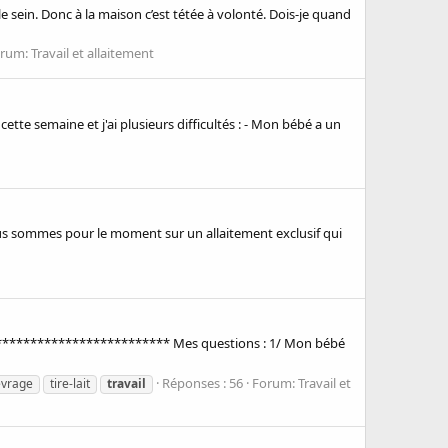
e sein. Donc à la maison c’est tétée à volonté. Dois-je quand
orum:
Travail et allaitement
 cette semaine et j'ai plusieurs difficultés : - Mon bébé a un
nous sommes pour le moment sur un allaitement exclusif qui
!... ************************** Mes questions : 1/ Mon bébé
Réponses : 56
Forum:
Travail et
evrage
tire-lait
travail