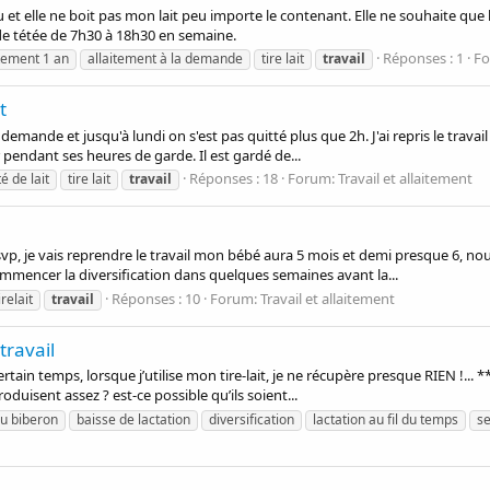
et elle ne boit pas mon lait peu importe le contenant. Elle ne souhaite que l
 de tétée de 7h30 à 18h30 en semaine.
Réponses : 1
F
itement 1 an
allaitement à la demande
tire lait
travail
t
 demande et jusqu'à lundi on s'est pas quitté plus que 2h. J'ai repris le travail
 pendant ses heures de garde. Il est gardé de...
Réponses : 18
Forum:
Travail et allaitement
é de lait
tire lait
travail
 svp, je vais reprendre le travail mon bébé aura 5 mois et demi presque 6, 
mencer la diversification dans quelques semaines avant la...
Réponses : 10
Forum:
Travail et allaitement
relait
travail
travail
 certain temps, lorsque j’utilise mon tire-lait, je ne récupère presque RIEN 
oduisent assez ? est-ce possible qu’ils soient...
au biberon
baisse de lactation
diversification
lactation au fil du temps
s