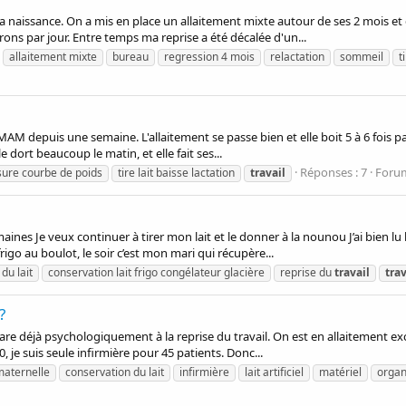
is la naissance. On a mis en place un allaitement mixte autour de ses 2 mois
erons par jour. Entre temps ma reprise a été décalée d'un...
allaitement mixte
bureau
regression 4 mois
relactation
sommeil
t
 MAM depuis une semaine. L'allaitement se passe bien et elle boit 5 à 6 fois pa
lle dort beaucoup le matin, et elle fait ses...
Réponses : 7
Foru
sure courbe de poids
tire lait baisse lactation
travail
ines Je veux continuer à tirer mon lait et le donner à la nounou J’ai bien l
rigo au boulot, le soir c’est mon mari qui récupère...
du lait
conservation lait frigo congélateur glacière
reprise du
travail
trav
?
re déjà psychologiquement à la reprise du travail. On est en allaitement exclus
0, je suis seule infirmière pour 45 patients. Donc...
maternelle
conservation du lait
infirmière
lait artificiel
matériel
organ