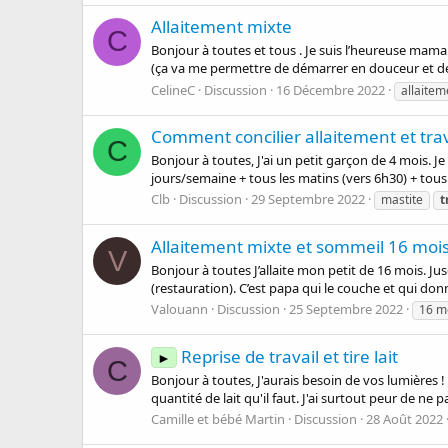
Allaitement mixte
C
Bonjour à toutes et tous . Je suis l’heureuse maman 
(ça va me permettre de démarrer en douceur et de n
CelineC
Discussion
16 Décembre 2022
allaitem
Comment concilier allaitement et trav
C
Bonjour à toutes, J'ai un petit garçon de 4 mois. Je
jours/semaine + tous les matins (vers 6h30) + tous le
Clb
Discussion
29 Septembre 2022
mastite
t
Allaitement mixte et sommeil 16 moi
V
Bonjour à toutes J’allaite mon petit de 16 mois. Jusqu
(restauration). C’est papa qui le couche et qui donn
Valouann
Discussion
25 Septembre 2022
16 m
Reprise de travail et tire lait
►
C
Bonjour à toutes, J'aurais besoin de vos lumières ! 
quantité de lait qu'il faut. J'ai surtout peur de ne pa
Camille et bébé Martin
Discussion
28 Août 2022