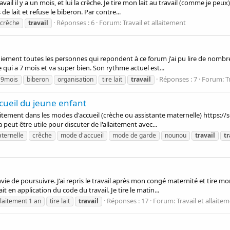
ravail il y a un mois, et lui la crèche. Je tire mon lait au travail (comme je pe
e lait et refuse le biberon. Par contre...
Réponses : 6
Forum:
Travail et allaitement
crêche
travail
iniement toutes les personnes qui repondent à ce forum j'ai pu lire de nomb
e qui a 7 mois et va super bien. Son rythme actuel est...
Réponses : 7
Forum:
T
 9mois
biberon
organisation
tire lait
travail
ccueil du jeune enfant
aitement dans les modes d'accueil (crèche ou assistante maternelle) https://so
peut être utile pour discuter de l'allaitement avec...
ternelle
crêche
mode d'accueil
mode de garde
nounou
travail
tr
envie de poursuivre. J’ai repris le travail après mon congé maternité et tire mo
t en application du code du travail. Je tire le matin...
Réponses : 17
Forum:
Travail et allaite
llaitement 1 an
tire lait
travail