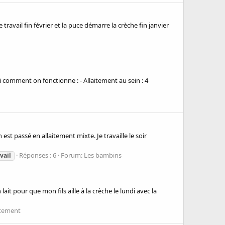
travail fin février et la puce démarre la crèche fin janvier
ci comment on fonctionne : - Allaitement au sein : 4
n est passé en allaitement mixte. Je travaille le soir
Réponses : 6
Forum:
Les bambins
vail
ait pour que mon fils aille à la crèche le lundi avec la
aitement