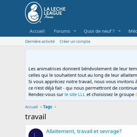
Accueil
Forums
Quoi de neuf ?
Méd
Dernière activité
Créer un compte
Les animatrices donnent bénévolement de leur tem
celles qui le souhaitent tout au long de leur allaitem
Si vous appréciez notre travail, nous vous invitons
ce n'est déjà fait - qui nous permettront de contin
Rendez-vous sur
le site LLL
et choisissez le groupe
Accueil
Tags
travail
Allaitement, travail et sevrage?
L