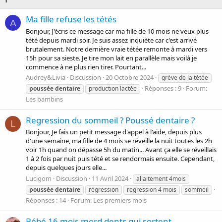
Ma fille refuse les tétés
A
Bonjour, J'écris ce message car ma fille de 10 mois ne veux plus
tété depuis mardi soir. Je suis assez inquiète car c'est arrivé
brutalement. Notre dernière vraie tétée remonte à mardi vers
15h pour sa sieste. Je tire mon lait en parallèle mais voilà je
commence à ne plus rien tirer. Pourtant...
Audrey&Livia
Discussion
20 Octobre 2024
grève de la tétée
Réponses : 9
Forum:
poussée
dentaire
production lactée
Les bambins
Regression du sommeil ? Poussé dentaire ?
L
Bonjour, Je fais un petit message d'appel à l'aide, depuis plus
d'une semaine, ma fille de 4 mois se réveille la nuit toutes les 2h
voir 1h quand on dépasse 5h du matin... Avant ça elle se réveillais
1 à 2 fois par nuit puis tété et se rendormais ensuite. Cependant,
depuis quelques jours elle...
Lucigom
Discussion
11 Avril 2024
allaitement 4mois
poussée
dentaire
régression
regression 4 mois
sommeil
Réponses : 14
Forum:
Les premiers mois
Bébé 16 mois mord dents qui sortent