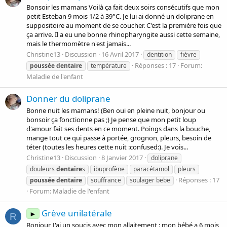
Bonsoir les mamans Voilà ça fait deux soirs consécutifs que mon
petit Esteban 9 mois 1/2 à 39°C. Je lui ai donné un doliprane en
suppositoire au moment de se coucher. C'est la première fois que
ça arrive. Il a eu une bonne rhinopharyngite aussi cette semaine,
mais le thermomètre n'est jamais...
Christine13
Discussion
16 Avril 2017
dentition
fièvre
Réponses : 17
Forum:
poussée
dentaire
température
Maladie de l'enfant
Donner du doliprane
Bonne nuit les mamans! (Ben oui en pleine nuit, bonjour ou
bonsoir ça fonctionne pas ;) Je pense que mon petit loup
d'amour fait ses dents en ce moment. Poings dans la bouche,
mange tout ce qui passe à portée, grognon, pleurs, besoin de
téter (toutes les heures cette nuit :confused:). Je vois...
Christine13
Discussion
8 Janvier 2017
doliprane
douleurs
dentaire
s
ibuprofène
paracétamol
pleurs
Réponses : 17
poussée
dentaire
souffrance
soulager bebe
Forum:
Maladie de l'enfant
Grève unilatérale
►
R
Bonjour, J'ai un soucis avec mon allaitement : mon bébé a 6 mois,