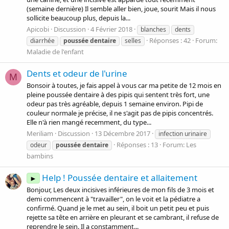
(semaine dernière) Il semble aller bien, joue, sourit Mais il nous
sollicite beaucoup plus, depuis la...
Apicobi
Discussion
4 Février 2018
blanches
dents
Réponses : 42
Forum:
diarrhée
poussée
dentaire
selles
Maladie de l'enfant
Dents et odeur de l'urine
M
Bonsoir à toutes, je fais appel à vous car ma petite de 12 mois en
pleine poussée dentaire à des pipis qui sentent très fort, une
odeur pas très agréable, depuis 1 semaine environ. Pipi de
couleur normale je précise, il ne s'agit pas de pipis concentrés.
Elle n'à rien mangé recemment, du type...
Meriliam
Discussion
13 Décembre 2017
infection urinaire
Réponses : 13
Forum:
Les
odeur
poussée
dentaire
bambins
Help ! Poussée dentaire et allaitement
►
Bonjour, Les deux incisives inférieures de mon fils de 3 mois et
demi commencent à "travailler", on le voit et la pédiatre a
confirmé. Quand je le met au sein, il boit un petit peu et puis
rejette sa tête en arrière en pleurant et se cambrant, il refuse de
reprendre le sein. Il a constamment...