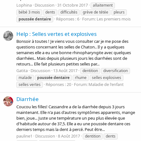
Lophina
Discussion
31 Octobre 2017
allaitement
bébé 3 mois
dents
difficultés
grève de tétée
pleurs
Réponses : 6
Forum:
Les premiers mois
poussée
dentaire
Help : Selles vertes et explosives
Bonsoir à toutes ! Je viens vous consulter car je me pose des
questions concernant les selles de Chaton.. Il y a quelques
semaines elle a eu une bonne rhinopharyngite avec quelques
diarrhées.. Mais depuis plusieurs jours les diarrhées sont de
retours... Elle fait plusieurs petites selles par...
Gatita
Discussion
13 Août 2017
dentition
diversification
malade
poussée
dentaire
rhume
selles explosives
Réponses : 20
Forum:
Maladie de l'enfant
selles vertes
Diarrhée
Coucou les filles! Cassandre a de la diarrhée depuis 3 jours
maintenant. Elle n'a pas d'autres symptômes apparents, mange
bien, joue... Juste une température un peu plus élevée que
d'habitude autour de 37,5. Elle a eu une poussée dentaire ces
derniers temps mais la dent à percé. Peut être...
pauline1
Discussion
8 Août 2017
dentition
dents