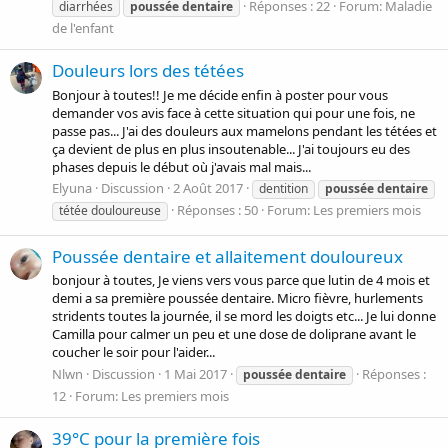
Réponses : 22
Forum:
Maladie
diarrhées
poussée
dentaire
de l'enfant
Douleurs lors des tétées
Bonjour à toutes!! Je me décide enfin à poster pour vous
demander vos avis face à cette situation qui pour une fois, ne
passe pas... J'ai des douleurs aux mamelons pendant les tétées et
ça devient de plus en plus insoutenable... J'ai toujours eu des
phases depuis le début où j'avais mal mais...
Elyuna
Discussion
2 Août 2017
dentition
poussée
dentaire
Réponses : 50
Forum:
Les premiers mois
tétée douloureuse
Poussée dentaire et allaitement douloureux
bonjour à toutes, Je viens vers vous parce que lutin de 4 mois et
demi a sa première poussée dentaire. Micro fièvre, hurlements
stridents toutes la journée, il se mord les doigts etc... Je lui donne
Camilla pour calmer un peu et une dose de doliprane avant le
coucher le soir pour l'aider...
Nlwn
Discussion
1 Mai 2017
Réponses :
poussée
dentaire
12
Forum:
Les premiers mois
39°C pour la première fois