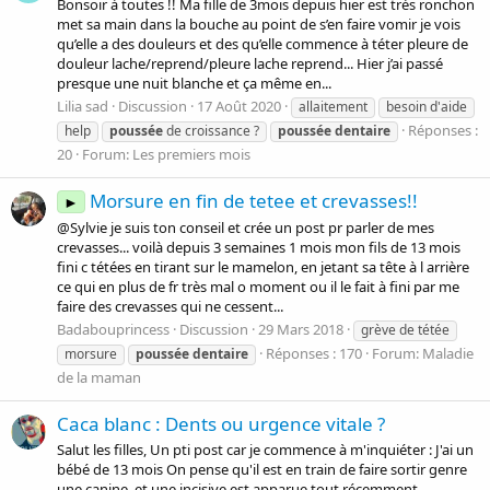
Bonsoir à toutes !! Ma fille de 3mois depuis hier est très ronchon
met sa main dans la bouche au point de s’en faire vomir je vois
qu’elle a des douleurs et des qu’elle commence à téter pleure de
douleur lache/reprend/pleure lache reprend... Hier j’ai passé
presque une nuit blanche et ça même en...
Lilia sad
Discussion
17 Août 2020
allaitement
besoin d'aide
Réponses :
help
poussée
de croissance ?
poussée
dentaire
20
Forum:
Les premiers mois
Morsure en fin de tetee et crevasses!!
►
@Sylvie je suis ton conseil et crée un post pr parler de mes
crevasses... voilà depuis 3 semaines 1 mois mon fils de 13 mois
fini c tétées en tirant sur le mamelon, en jetant sa tête à l arrière
ce qui en plus de fr très mal o moment ou il le fait à fini par me
faire des crevasses qui ne cessent...
Badabouprincess
Discussion
29 Mars 2018
grève de tétée
Réponses : 170
Forum:
Maladie
morsure
poussée
dentaire
de la maman
Caca blanc : Dents ou urgence vitale ?
Salut les filles, Un pti post car je commence à m'inquiéter : J'ai un
bébé de 13 mois On pense qu'il est en train de faire sortir genre
une canine, et une incisive est apparue tout récemment