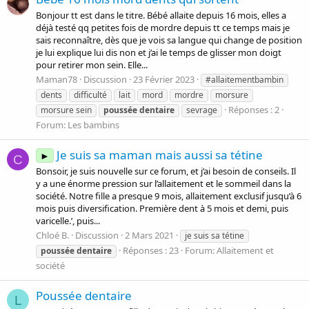
Bonjour tt est dans le titre. Bébé allaite depuis 16 mois, elles a
déjà testé qq petites fois de mordre depuis tt ce temps mais je
sais reconnaître, dès que je vois sa langue qui change de position
je lui explique lui dis non et j’ai le temps de glisser mon doigt
pour retirer mon sein. Elle...
Maman78
Discussion
23 Février 2023
#allaitementbambin
dents
difficulté
lait
mord
mordre
morsure
Réponses : 2
morsure sein
poussée
dentaire
sevrage
Forum:
Les bambins
Je suis sa maman mais aussi sa tétine
►
C
Bonsoir, je suis nouvelle sur ce forum, et j’ai besoin de conseils. Il
y a une énorme pression sur l’allaitement et le sommeil dans la
société. Notre fille a presque 9 mois, allaitement exclusif jusqu’à 6
mois puis diversification. Première dent à 5 mois et demi, puis
varicelle.’, puis...
Chloé B.
Discussion
2 Mars 2021
je suis sa tétine
Réponses : 23
Forum:
Allaitement et
poussée
dentaire
société
Poussée dentaire
L