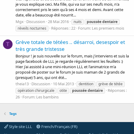
je vous explique ceci. Ma fille, qui va sur ses neufs mois, n'a
correctement pris le sein qu'à ses 4 mois et demi. Avant cette
date, elle a beaucoup été nourrit...
Mgx
Discussion
28 Mai 2016
nuits
poussée
dentaire
Réponses : 22
Forum:
Les premiers mois
réveils nocturnes
Grève totale de tétées .. désarroi, desespoir et
T
très grande tristesse
Bonjour ! je suis nouvelle sur le forum, mais j'interviens et suis la
page facebook de LLL je regarde régulièrement les feuillets :)
Hier j'ai assisté à une mini-réunion LLL et l'animatrice m'a
proposé de poster sur le forum Je suis maman de 2 grands de
(presque) 5 ans, qui ont été...
theia13
Discussion
10 Mai 2013
dentition
grève de tétée
Réponses :
opération chirurgicale
otite
poussée
dentaire
26
Forum:
Les bambins
Tags
Style site LLL
French/Français (FR)