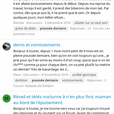
il est allaité exclusivement depuis le début. Depuis ma reprise du
travail, lorsqu'il est gardé, il prend des biberons de mon lait. Par
contre, dès que je suis là, il ne prend que le sein. Or depuis
quelques jours, mon bébé refuse...
Remda
Discussion
3 Décembre 2016
allaiter sur un seul sein
Réponses : 12
Forum:
Les
grève de tétée
poussée
dentaire
premiers mois
dents et vomissements
Bonjour à toutes, depuis 1 mois notre petit de 9 mois est en
pleine poussée dentaire, bien qu'on en voit toujours qu'une... je
prie pour qu'il en sorte au moins 4 d'un coup, parce que si on en
chi*** comme ça pour chaque dent, on va ptet plutôt lui mettre
un dentier! Très de bavardage, les 2...
Klara
Discussion
6 Novembre 2016
acidité gastrique
Réponses : 2
dentition
poussée
dentaire
vomissements
Forum:
Maladie de l'enfant
Réveil et tétés nocturne à n'en plus finir, maman
M
au bord de l'épuisement.
Bonjour à toutes, Je me tourne vers vous car j'ai toujours trouvé
des réponses et du soutient sur ce forum. Avant de commencer,