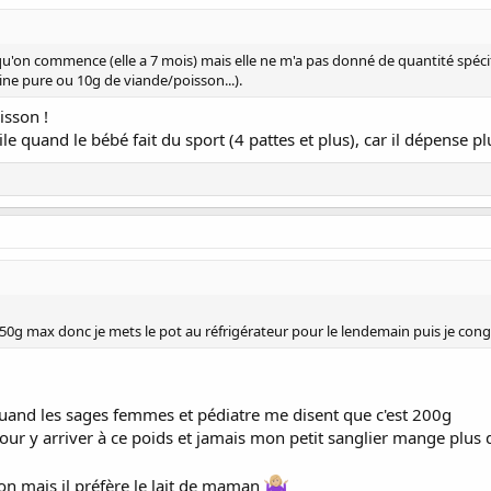
t qu'on commence (elle a 7 mois) mais elle ne m'a pas donné de quantité spécif
éine pure ou 10g de viande/poisson...).
isson !
le quand le bébé fait du sport (4 pattes et plus), car il dépense pl
 50g max donc je mets le pot au réfrigérateur pour le lendemain puis je con
 quand les sages femmes et pédiatre me disent que c'est 200g
our y arriver à ce poids et jamais mon petit sanglier mange plus 
ton mais il préfère le lait de maman