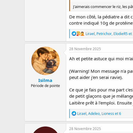
J'aimerais commencer le riz, les pâ
De mon côté, la pédiatre a dit 
contre indiqué 10g de protéine 
R
Lirael
,
Petrichor
,
ElodieR5
et 
é
a
c
28 Novembre 2025
t
i
Ah et petite astuce qui moi m'ai
o
n
(Warning! Mon message n'a pas b
s
:
peut aider j'en serai ravie).
Isilma
Période de pointe
Ce que je fais pour ma part c'e
de petit glaçons que je mélange
Laitière prêt à l'emploi. Ensui
R
Lirael
,
Adeleo
,
Lioness
et 6
é
a
c
28 Novembre 2025
t