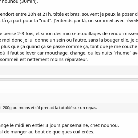
ur nounou (30min).
 s'endort entre 20h et 21h, tétée et bras, souvent je peux la poser 
t là ça part pour la "nuit". J'entends par là, un sommeil avec révei
 je pense 2-3 fois, et sinon des micro-tetouillages de rendormisse
 moi donc je lui donne un sein ou l'autre, sans la bouger elle, je
ée plus que ça quand ça se passe comme ça, tant que je me couche
 où il faut se lever car mouchage, change, ou les nuits "rhume" av
n sommeil est nettement moins réparateur.
t 200g ou moins et s'il prenait la totalité sur un repas.
ange le midi en entier 3 jours par semaine, chez nounou.
ral de manger au bout de quelques cuillerées.