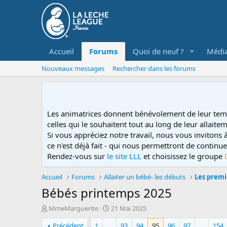
Accueil
Forums
Quoi de neuf ?
Médi
Nouveaux messages
Rechercher dans les forums
Les animatrices donnent bénévolement de leur tem
celles qui le souhaitent tout au long de leur allaitem
Si vous appréciez notre travail, nous vous invitons
ce n'est déjà fait - qui nous permettront de contin
Rendez-vous sur
le site LLL
et choisissez le groupe
Accueil
Forums
Allaiter un bébé- les débuts
Les premi
Bébés printemps 2025
D
D
MmeMarguerite
21 Mai 2025
é
a
Précédent
1
…
93
94
95
96
97
…
154
m
t