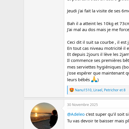
Jeudi j'ai fait la visite de ses
Bah il a atteint les 10kg et 73
J'ai mal au dos mais je me forc
Ceci dit il suit sa courbe , il 
En tout cas niveau motricité il 
Et depuis 2jours il lève les 2ja
Il commence ses premières bêtise
mes serviettes hygiéniques (bon 
j'ose espérer que maintenant qu
leurs bébés
)
R
Nanu1510
,
Lirael
,
Petrichor
et 8
é
a
c
30 Novembre 2025
t
i
@Adeleo
c'est super qu'il soit s
o
Tu vas devoir te baisser mais p
n
s