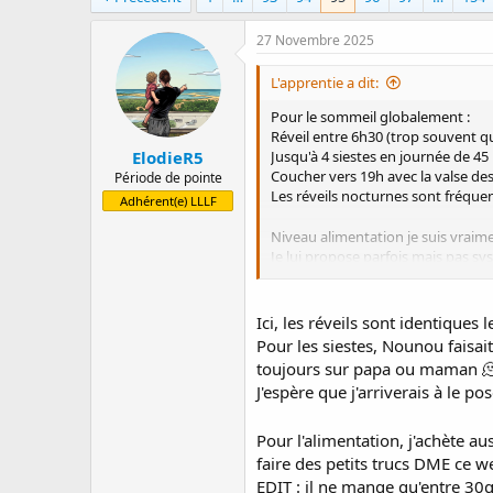
a
e
r
d
27 Novembre 2025
r
e
é
d
L'apprentie a dit:
e
é
p
b
Pour le sommeil globalement :
a
u
Réveil entre 6h30 (trop souvent q
ElodieR5
r
t
Jusqu'à 4 siestes en journée de 
Coucher vers 19h avec la valse des
Période de pointe
Les réveils nocturnes sont fréquent
Adhérent(e) LLLF
Niveau alimentation je suis vraim
Je lui propose parfois mais pas sy
d'en rajouter.
J'aimerais commencer le riz, les pâ
Certaines ont débuté ?
Ici, les réveils sont identiques l
Pour les siestes, Nounou faisai
toujours sur papa ou maman 
J'espère que j'arriverais à le pos
Pour l'alimentation, j'achète au
faire des petits trucs DME ce w
EDIT : il ne mange qu'entre 30g