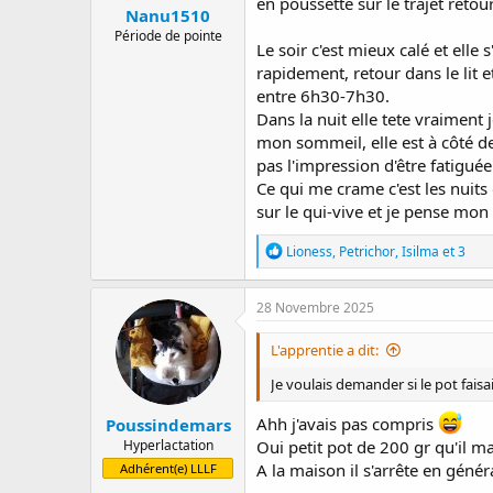
en poussette sur le trajet reto
Nanu1510
Période de pointe
Le soir c'est mieux calé et elle
rapidement, retour dans le lit e
entre 6h30-7h30.
Dans la nuit elle tete vraiment
mon sommeil, elle est à côté de
pas l'impression d'être fatigu
Ce qui me crame c'est les nuits
sur le qui-vive et je pense mo
R
Lioness
,
Petrichor
,
Isilma
et 3
é
a
c
28 Novembre 2025
t
i
L'apprentie a dit:
o
n
Je voulais demander si le pot faisai
s
:
Ahh j'avais pas compris
Poussindemars
Hyperlactation
Oui petit pot de 200 gr qu'il m
A la maison il s'arrête en géné
Adhérent(e) LLLF