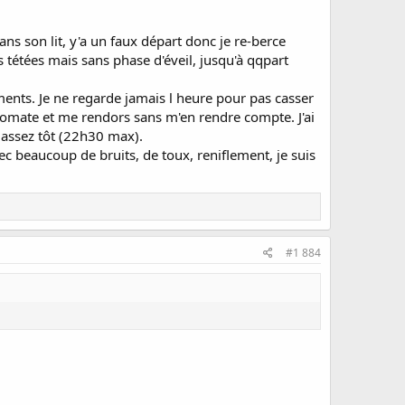
dans son lit, y'a un faux départ donc je re-berce
ls tétées mais sans phase d'éveil, jusqu'à qqpart
ments. Je ne regarde jamais l heure pour pas casser
 comate et me rendors sans m'en rendre compte. J'ai
 assez tôt (22h30 max).
ec beaucoup de bruits, de toux, reniflement, je suis
#1 884