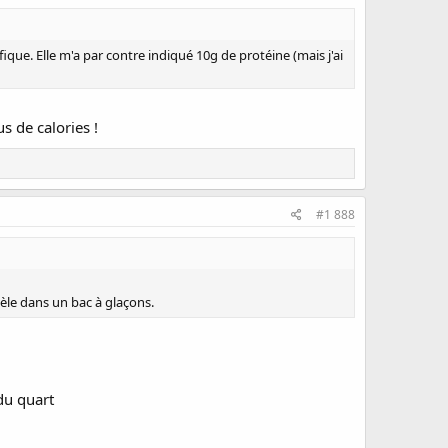
ique. Elle m'a par contre indiqué 10g de protéine (mais j'ai
us de calories !
#1 888
gèle dans un bac à glaçons.
du quart