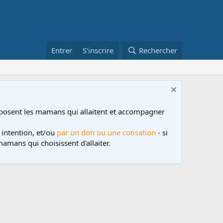
Entrer
S'inscrire
Rechercher
posent les mamans qui allaitent et accompagner
 intention, et/ou
par un don ou une cotisation
- si
amans qui choisissent d'allaiter.