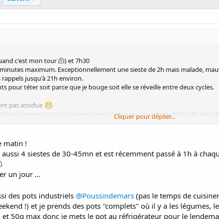
uand c'est mon tour 🫠) et 7h30
45 minutes maximum. Exceptionnellement une sieste de 2h mais malade, mauv
 rappels jusqu'à 21h environ.
s pour téter soit parce que je bouge soit elle se réveille entre deux cycles.
ent pas assidue
stématiquement et plus souvent une fois par jour que deux. Mais elle est telle
Cliquer pour déplier...
tes, le quinoa mais j'ai peur que ça soit compliqué
e matin !
t aussi 4 siestes de 30-45mn et est récemment passé à 1h à chaqu

er un jour ...
ssi des pots industriels
@Poussindemars
(pas le temps de cuisiner
eekend !) et je prends des pots "complets" où il y a les légumes, l
 et 50g max donc je mets le pot au réfrigérateur pour le lendema