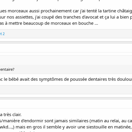
ues morceaux aussi prochainement car j'ai tenté la tartine châtaign
r nos assiettes, j'ai coupé des tranches d'avocat et ça lui a bien p
e pas à mettre beaucoup de morceaux en bouche ...
t 2
dentaire?
nc le bébé avait des symptômes de poussée dentaires très doulour
 très clair.
gs/manière d'endormir sont jamais similaires (matin au relai, au ca
kd...,) mais en gros il semble y avoir une siestouille en matinée, gr