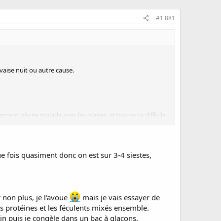
#1 881
aise nuit ou autre cause.
ment gênée malade avec les glaires, je trouve ça difficile
e fois quasiment donc on est sur 3-4 siestes,
 non plus, je l'avoue
mais je vais essayer de
es protéines et les féculents mixés ensemble.
in puis je congèle dans un bac à glaçons.