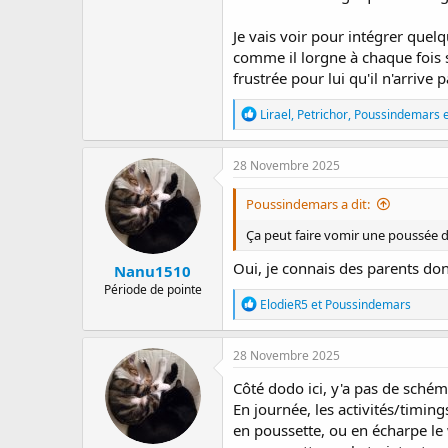
Je vais voir pour intégrer quelq
comme il lorgne à chaque fois su
frustrée pour lui qu'il n'arriv
R
Lirael
,
Petrichor
,
Poussindemars
e
é
a
c
28 Novembre 2025
t
i
Poussindemars a dit:
o
n
Ça peut faire vomir une poussée 
s
:
Oui, je connais des parents do
Nanu1510
Période de pointe
R
ElodieR5
et
Poussindemars
é
a
c
28 Novembre 2025
t
i
Côté dodo ici, y'a pas de schéma
o
En journée, les activités/timin
n
en poussette, ou en écharpe le w
s
: