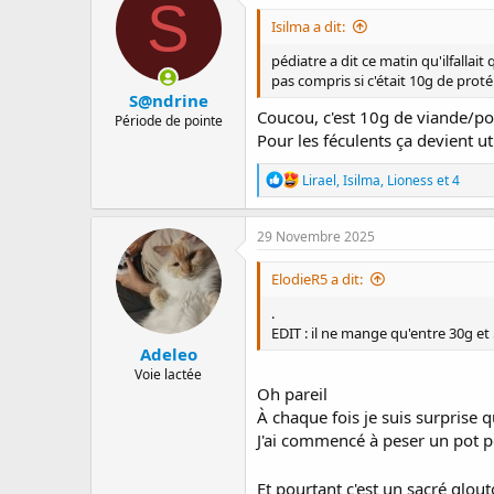
S
i
Isilma a dit:
o
n
pédiatre a dit ce matin qu'ilfallai
s
pas compris si c'était 10g de prot
:
S@ndrine
Coucou, c'est 10g de viande/po
Période de pointe
Pour les féculents ça devient uti
R
Lirael
,
Isilma
,
Lioness
et 4
é
a
c
29 Novembre 2025
t
i
ElodieR5 a dit:
o
n
.
s
EDIT : il ne mange qu'entre 30g et
:
Adeleo
Voie lactée
Oh pareil
À chaque fois je suis surprise
J'ai commencé à peser un pot p
Et pourtant c'est un sacré glou