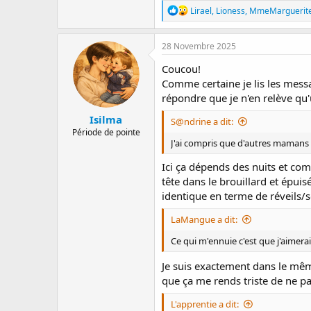
R
Lirael
,
Lioness
,
MmeMarguerit
é
a
c
28 Novembre 2025
t
i
Coucou!
o
Comme certaine je lis les messag
n
répondre que je n'en relève qu'
s
:
Isilma
S@ndrine a dit:
Période de pointe
J'ai compris que d'autres mamans 
Ici ça dépends des nuits et com
tête dans le brouillard et épuis
identique en terme de réveils/so
LaMangue a dit:
Ce qui m'ennuie c'est que j'aimerai
Je suis exactement dans le mê
que ça me rends triste de ne pa
L'apprentie a dit: