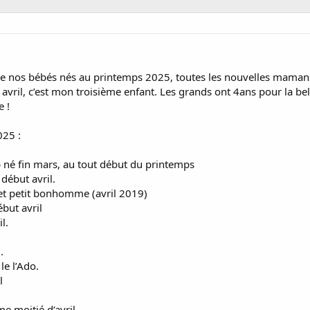
de nos bébés nés au printemps 2025, toutes les nouvelles mamans
 avril, c’est mon troisième enfant. Les grands ont 4ans pour la be
e !
025 :
 né fin mars, au tout début du printemps
 début avril.
 et petit bonhomme (avril 2019)
but avril
l.
.
le l’Ado.
l
 moitié d’avril