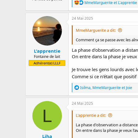
R
MmeMarguerite
et
L'apprentie
é
a
c
24 Mai 2025
t
i
MmeMarguerite a dit:
o
n
Comment ça se passe avec les aîn
s
:
La phase d'observation a distan
L'apprentie
On entre dans la phase je veux 
Fontaine de lait
Adhérent(e) LLLF
Je trouve les gens lourds avec l
Comme si ce n'était que positi
R
Isilma
,
MmeMarguerite
et
Joie
é
a
c
24 Mai 2025
t
L
i
L'apprentie a dit:
o
n
La phase d'observation a distance 
s
On entre dans la phase je veux l'av
:
Liha