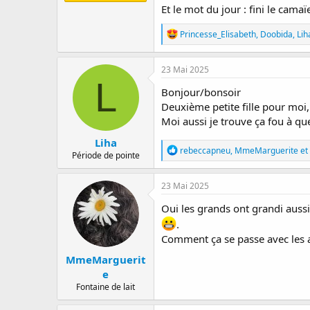
Et le mot du jour : fini le cam
R
Princesse_Elisabeth
,
Doobida
,
Lih
é
a
c
23 Mai 2025
t
L
i
Bonjour/bonsoir
o
Deuxième petite fille pour moi,
n
Moi aussi je trouve ça fou à qu
s
:
Liha
R
rebeccapneu
,
MmeMarguerite
et
Période de pointe
é
a
c
23 Mai 2025
t
i
Oui les grands ont grandi aussi
o
.
n
Comment ça se passe avec les 
s
:
MmeMarguerit
e
Fontaine de lait