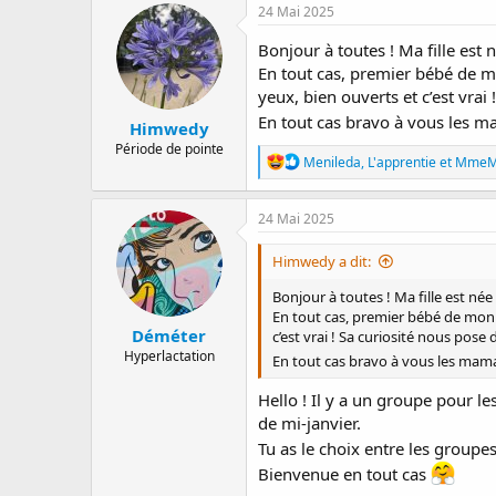
24 Mai 2025
Bonjour à toutes ! Ma fille est 
En tout cas, premier bébé de mon
yeux, bien ouverts et c’est vra
En tout cas bravo à vous les m
Himwedy
Période de pointe
R
Menileda
,
L'apprentie
et
MmeMa
é
a
c
24 Mai 2025
t
i
Himwedy a dit:
o
n
Bonjour à toutes ! Ma fille est née
s
En tout cas, premier bébé de mon cô
:
Déméter
c’est vrai ! Sa curiosité nous pos
Hyperlactation
En tout cas bravo à vous les mama
Hello ! Il y a un groupe pour 
de mi-janvier.
Tu as le choix entre les groupe
Bienvenue en tout cas