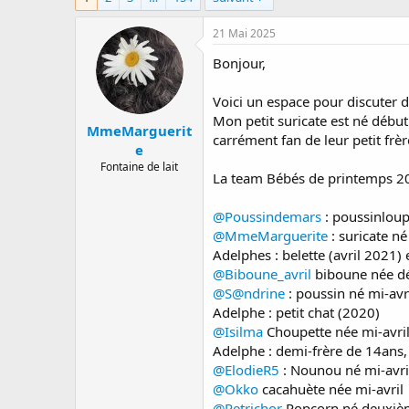
a
e
r
d
21 Mai 2025
r
e
Bonjour,
é
d
e
é
p
b
Voici un espace pour discuter 
a
u
Mon petit suricate est né début
MmeMarguerit
r
t
carrément fan de leur petit frèr
e
Fontaine de lait
La team Bébés de printemps 2
@Poussindemars
: poussinloup
@MmeMarguerite
: suricate né
Adelphes : belette (avril 2021)
@Biboune_avril
biboune née dé
@S@ndrine
: poussin né mi-avri
Adelphe : petit chat (2020)
@Isilma
Choupette née mi-avril
Adelphe : demi-frère de 14ans, 
@ElodieR5
: Nounou né mi-avri
@Okko
cacahuète née mi-avril
@Petrichor
Popcorn né deuxième