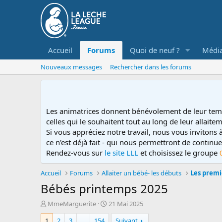
Accueil
Forums
Quoi de neuf ?
Médi
Nouveaux messages
Rechercher dans les forums
Les animatrices donnent bénévolement de leur tem
celles qui le souhaitent tout au long de leur allaitem
Si vous appréciez notre travail, nous vous invitons
ce n'est déjà fait - qui nous permettront de contin
Rendez-vous sur
le site LLL
et choisissez le groupe
Accueil
Forums
Allaiter un bébé- les débuts
Les premi
Bébés printemps 2025
D
D
MmeMarguerite
21 Mai 2025
é
a
1
2
3
…
154
Suivant
m
t