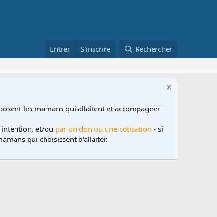
Entrer
S'inscrire
Rechercher
posent les mamans qui allaitent et accompagner
 intention, et/ou
par un don ou une cotisation
- si
amans qui choisissent d'allaiter.