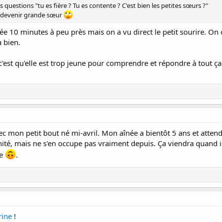
s questions "tu es fière ? Tu es contente ? C'est bien les petites sœurs ?"
e devenir grande sœur
rée 10 minutes à peu près mais on a vu direct le petit sourire. O
a bien.
 c'est qu'elle est trop jeune pour comprendre et répondre à tout ça
c mon petit bout né mi-avril. Mon aînée a bientôt 5 ans et attendait 
nité, mais ne s'en occupe pas vraiment depuis. Ça viendra quand il
ce
.
ine
!