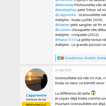
@Menileda
Pitchounette née d
@Math&Elias
petit Trésor né m
@L'apprentie
: Grenouillette né
Adelphe : Koala (juillet 2020)
@Adeleo
petit sanglier né fin m
@Lioness
chouquette née début
Adelphe : croquette (2022)
@Nanu1510
La petite tortue n
Adelphe : La grande poisson c
R
Grandetortue
,
ElodieR5
,
Math&
é
a
c
22 Mai 2025
t
i
Grenouillette est née mi mai, 
o
Koala sa sœur va bientôt avoir 
n
s
:
La différence de taille
L'apprentie
Je voyais déjà Koala comme une
Fontaine de lait
Pourtant Grenouillette est déjà
Adhérent(e) LLLF