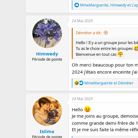
R
MmeMarguerite
,
Himwedy
et
L'a
é
a
c
24 Mai 2025
t
i
Déméter a dit:
o
n
Hello ! Il y a un groupe pour les
s
Tu as le choix entre les groupes
:
Himwedy
Bienvenue en tout cas
Période de pointe
Oh merci beaucoup pour ton mes
2024 j’étais encore enceinte j’
R
MmeMarguerite
et
Déméter
é
a
c
24 Mai 2025
t
i
Hello
o
Je me joins au groupe, demoisel
n
s
comme grande demi-frère de 
:
Et je me suis faite la même réf
Isilma
Période de pointe