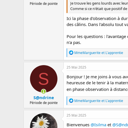
Je trouve les gens lourds avec leur
Période de pointe
Comme si ce n'était que positif d
Ici la phase d'observation à du
des câlins. Dans l'absolu tout v
Pour les questions : l'avantage
n'a pas.
R
MmeMarguerite
et
L'apprentie
é
a
c
25 Mai 2025
t
S
i
Bonjour ! Je me joins à vous ave
o
heureuse de le tenir à la mater
n
en phase observation à distan
s
:
S@ndrine
R
MmeMarguerite
et
L'apprentie
Période de pointe
é
a
c
25 Mai 2025
t
i
Bienvenues
@Isilma
et
@S@ndr
o