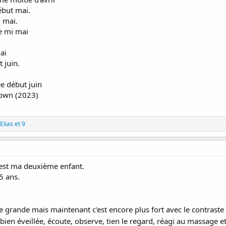
ébut mai.
i mai.
e mi mai
ai
 juin.
ée début juin
lown (2023)
Elias
et 9
c'est ma deuxième enfant.
5 ans.
 grande mais maintenant c'est encore plus fort avec le contraste 
 bien éveillée, écoute, observe, tien le regard, réagi au massage e