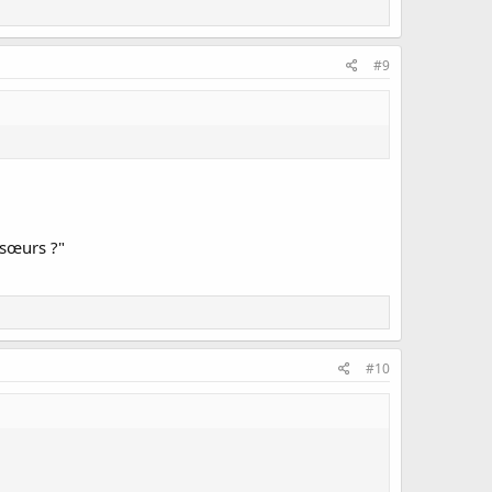
#9
 sœurs ?"
#10