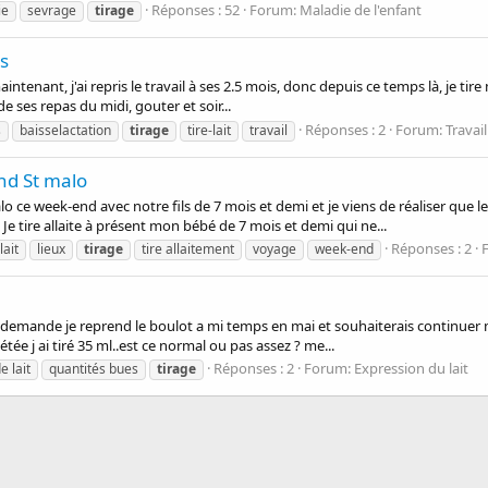
Réponses : 52
Forum:
Maladie de l'enfant
ie
sevrage
tirage
s
intenant, j'ai repris le travail à ses 2.5 mois, donc depuis ce temps là, je tire
 de ses repas du midi, gouter et soir...
Réponses : 2
Forum:
Travai
s
baisselactation
tirage
tire-lait
travail
end St malo
o ce week-end avec notre fils de 7 mois et demi et je viens de réaliser que 
Je tire allaite à présent mon bébé de 7 mois et demi qui ne...
Réponses : 2
lait
lieux
tirage
tire allaitement
voyage
week-end
la demande je reprend le boulot a mi temps en mai et souhaiterais continuer m
tée j ai tiré 35 ml..est ce normal ou pas assez ? me...
Réponses : 2
Forum:
Expression du lait
e lait
quantités bues
tirage