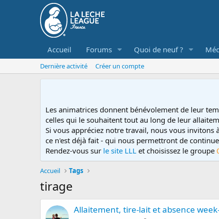
Accueil
Forums
Quoi de neuf ?
Méd
Dernière activité
Créer un compte
Les animatrices donnent bénévolement de leur tem
celles qui le souhaitent tout au long de leur allaitem
Si vous appréciez notre travail, nous vous invitons
ce n'est déjà fait - qui nous permettront de contin
Rendez-vous sur
le site LLL
et choisissez le groupe
Accueil
Tags
tirage
Allaitement, tire-lait et absence wee