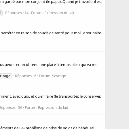
 gardé par mon conjoint (le papa). Quand je travaille, il est
Réponses : 14
Forum:
Expression du lait
d
s’arrêter en raison de soucis de santé pour moi. je souhaite
nous avons enfin obtenu une place à temps plein qui va me
Réponses : 6
Forum:
Sevrage
tirage
ent, avec quoi, et qu'en faire (le transporter, le conserver,
Réponses : 56
Forum:
Expression du lait
léments de LA (problème de prise de poids de bébé). J’ai