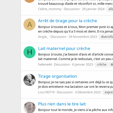
trouvé beaucoup d’aide et réconfort ici, mille mercis e
Celine_mommy
Discussion
29 Janvier 2024
all
Arrêt de tirage pour la crèche
A
Bonjour à toutes et à tous, Mon premier post ici 
en crèche depuis qu'il a 5 mois et demi. Il n'a jamai
Angie_
Discussion
29 Novembre 2023
diversifi
Lait maternel pour crèche
H
Bonjour à toute, J'ai besoin d'avis et d'article c
lait maternel. Comme je le redoutais, c'est un peu n
helene44
Discussion
6 Janvier 2023
crêche
t
Tirage organisation
Bonjour, Je ne sais pas si certaines ont déjà lu ce
Je dois entretenir ma lactation car ont le reverra pa
Lou100719
Discussion
3 Décembre 2022
expres
Plus rien dans le tire lait
Bonjour tout le monde, Je viens à la pêche aux inf