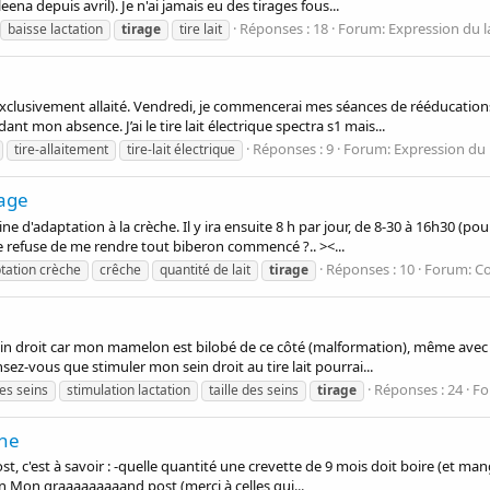
ena depuis avril). Je n'ai jamais eu des tirages fous...
Réponses : 18
Forum:
Expression du l
baisse lactation
tirage
tire lait
xclusivement allaité. Vendredi, je commencerai mes séances de rééducations 
dant mon absence. J’ai le tire lait électrique spectra s1 mais...
Réponses : 9
Forum:
Expression du l
tire-allaitement
tire-lait électrique
rage
 d'adaptation à la crèche. Il y ira ensuite 8 h par jour, de 8-30 à 16h30 (pou
e refuse de me rendre tout biberon commencé ?.. ><...
Réponses : 10
Forum:
Co
tation crèche
crêche
quantité de lait
tirage
in droit car mon mamelon est bilobé de ce côté (malformation), même avec
sez-vous que stimuler mon sein droit au tire lait pourrai...
Réponses : 24
Fo
les seins
stimulation lactation
taille des seins
tirage
che
st, c'est à savoir : -quelle quantité une crevette de 9 mois doit boire (et ma
on Mon graaaaaaaaand post (merci à celles qui...