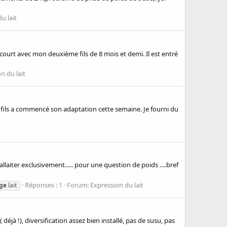
u lait
ourt avec mon deuxième fils de 8 mois et demi. Il est entré
n du lait
on fils a commencé son adaptation cette semaine. Je fourni du
s allaiter exclusivement….. pour une question de poids ….bref
Réponses : 1
Forum:
Expression du lait
age
lait
jà !), diversification assez bien installé, pas de susu, pas