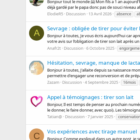
Bonjour tout le monde 🤗 Mon fils a 1 an aujourd'hu
déjà gardé par le papa donc pas de souci niveau al
ElodieR5
Discussion
13 Avril 2026
absence
a
Sevrage : obligée de tirer pour évite
A
Bonjour à toutes, Je vous écris aujourd’hui car ap
votre avis sur l’obligation de tirer son lait après
Anafr2t
Discussion
6 Octobre 2025
engorgeme
Hésitation, sevrage, manque de lactat
Bonjour à toutes, J'allaite depuis sa naissance m
permettre d'engager une reconversion et de prépar
Zazam
Discussion
4 Septembre 2025
16mois
Appel à témoignages : tirer son lait
Bonjour, Il est temps de penser au prochain numéro 
le donner, le faire donner, avec quoi). Les témoigna
Tatian@
Discussion
7 Janvier 2025
conservatio
Vos expériences avec tirage manuel
C
Bonjour, Comme expliqué dans un autre post, je sui