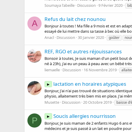
Soumaya l'abeille
Discussion
9 Février 2020
bi
Refus du lait chez nounou
A
Bonjour à toutes ! Ma fille a 9 mois et est en adapt
essayé de lui mettre dans sa tasse à bec où elle boi
Anacl
Discussion
30 Janvier 2020
goûter
nou
REF, RGO et autres réjouissances
Bonsoir à toutes, Je suis maman d'un petit bout d
né à 23h), j'ai eu un peau à peau avec un bébé très 
liemaelle
Discussion
16 Novembre 2019
allait
lactation en horaires atypiques
►
Bonjour, J'ai n'ai pas trouvé de situations identi
physio, allaitement très bien mis en place. J'ai mêm
Musette
Discussion
20 Octobre 2019
baisse d'
Soucis allergies nourrisson
►
P
Bonjour, Je suis maman de 2 enfants Hugo 6 ans et 
médecins et je suis passé à un lait en poudre pour 