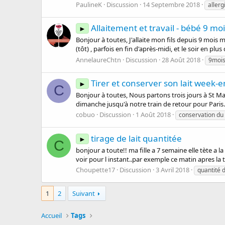
PaulineK
Discussion
14 Septembre 2018
allerg
Allaitement et travail - bébé 9 moi
►
Bonjour à toutes, J'allaite mon fils depuis 9 mois ma
(tôt) , parfois en fin d'après-midi, et le soir en plus
AnnelaureChtn
Discussion
28 Août 2018
9moi
Tirer et conserver son lait week-
►
C
Bonjour à toutes, Nous partons trois jours à St Mal
dimanche jusqu'à notre train de retour pour Paris. 
cobuo
Discussion
1 Août 2018
conservation du 
tirage de lait quantitée
►
C
bonjour a toute!! ma fille a 7 semaine elle tète a 
voir pour l instant..par exemple ce matin apres la té
Choupette17
Discussion
3 Avril 2018
quantité d
1
2
Suivant
Accueil
Tags