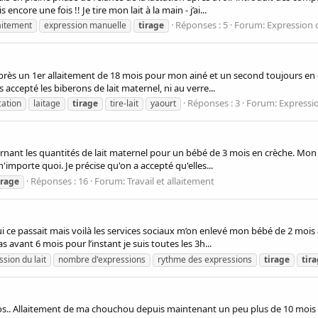
ncore une fois !! Je tire mon lait à la main - j’ai...
Réponses : 5
Forum:
Expression d
aitement
expression manuelle
tirage
après un 1er allaitement de 18 mois pour mon ainé et un second toujours en c
s accepté les biberons de lait maternel, ni au verre...
Réponses : 3
Forum:
Expressio
cation
laitage
tirage
tire-lait
yaourt
oncernant les quantités de lait maternel pour un bébé de 3 mois en crèche. M
'importe quoi. Je précise qu'on a accepté qu'elles...
Réponses : 16
Forum:
Travail et allaitement
irage
 qui ce passait mais voilà les services sociaux m’on enlevé mon bébé de 2 moi
s avant 6 mois pour l’instant je suis toutes les 3h...
sion du lait
nombre d'expressions
rythme des expressions
tirage
tir
os.. Allaitement de ma chouchou depuis maintenant un peu plus de 10 mois ( dé