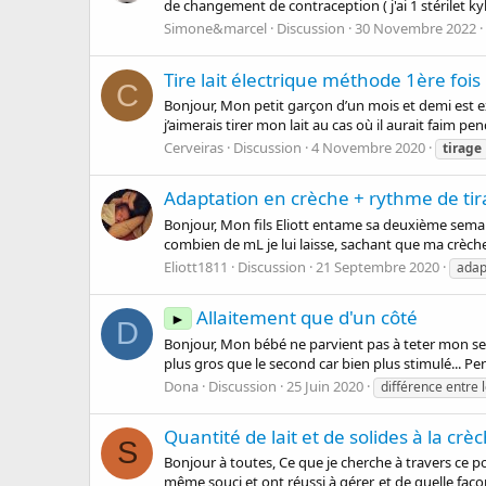
de changement de contraception ( j'ai 1 stérilet kyle
Simone&marcel
Discussion
30 Novembre 2022
Tire lait électrique méthode 1ère fois
C
Bonjour, Mon petit garçon d’un mois et demi est e
j’aimerais tirer mon lait au cas où il aurait faim pen
Cerveiras
Discussion
4 Novembre 2020
tirage
Adaptation en crèche + rythme de ti
Bonjour, Mon fils Eliott entame sa deuxième semaine
combien de mL je lui laisse, sachant que ma crèch
Eliott1811
Discussion
21 Septembre 2020
adap
Allaitement que d'un côté
►
D
Bonjour, Mon bébé ne parvient pas à teter mon se
plus gros que le second car bien plus stimulé... Pen
Dona
Discussion
25 Juin 2020
différence entre 
Quantité de lait et de solides à la crè
S
Bonjour à toutes, Ce que je cherche à travers ce po
même souci et ont réussi à gérer, et de quelle faç