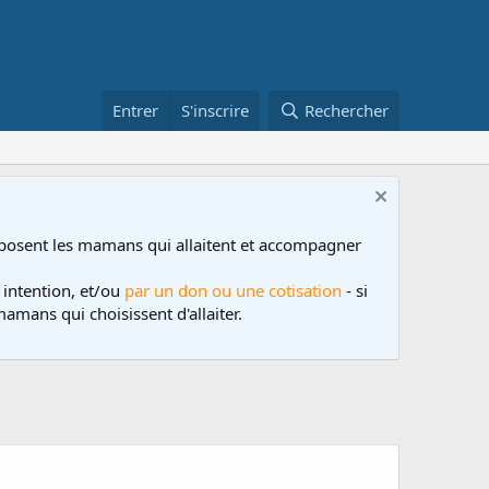
Entrer
S'inscrire
Rechercher
posent les mamans qui allaitent et accompagner
 intention, et/ou
par un don ou une cotisation
- si
amans qui choisissent d'allaiter.