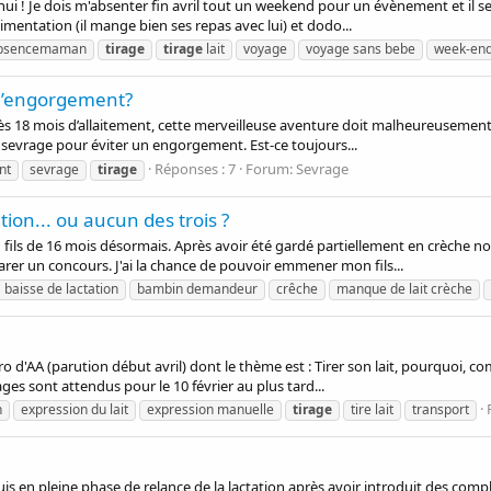
i ! Je dois m'absenter fin avril tout un weekend pour un évènement et il sera
imentation (il mange bien ses repas avec lui) et dodo...
bsencemaman
tirage
tirage
lait
voyage
voyage sans bebe
week-en
r l’engorgement?
rès 18 mois d’allaitement, cette merveilleuse aventure doit malheureusement 
 un sevrage pour éviter un engorgement. Est-ce toujours...
Réponses : 7
Forum:
Sevrage
nt
sevrage
tirage
ion... ou aucun des trois ?
on fils de 16 mois désormais. Après avoir été gardé partiellement en crèche 
er un concours. J'ai la chance de pouvoir emmener mon fils...
baisse de lactation
bambin demandeur
crêche
manque de lait crèche
d'AA (parution début avril) dont le thème est : Tirer son lait, pourquoi, comm
ges sont attendus pour le 10 février au plus tard...
n
expression du lait
expression manuelle
tirage
tire lait
transport
s en pleine phase de relance de la lactation après avoir introduit des comp