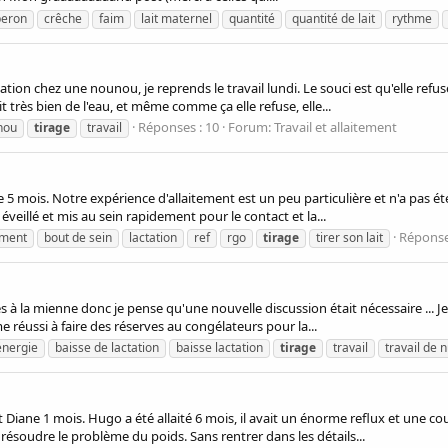
beron
crêche
faim
lait maternel
quantité
quantité de lait
rythme
ation chez une nounou, je reprends le travail lundi. Le souci est qu'elle refus
t très bien de l'eau, et même comme ça elle refuse, elle...
Réponses : 10
Forum:
Travail et allaitement
nou
tirage
travail
e 5 mois. Notre expérience d'allaitement est un peu particulière et n'a pas
éveillé et mis au sein rapidement pour le contact et la...
Réponse
ement
bout de sein
lactation
ref
rgo
tirage
tirer son lait
ques à la mienne donc je pense qu'une nouvelle discussion était nécessaire .
e réussi à faire des réserves au congélateurs pour la...
énergie
baisse de lactation
baisse lactation
tirage
travail
travail de n
Diane 1 mois. Hugo a été allaité 6 mois, il avait un énorme reflux et une cou
résoudre le problème du poids. Sans rentrer dans les détails...