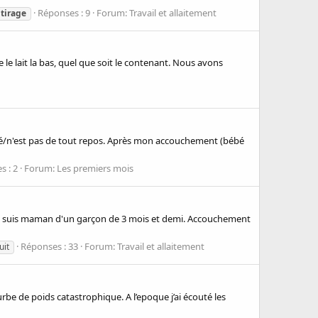
Réponses : 9
Forum:
Travail et allaitement
tirage
e le lait la bas, quel que soit le contenant. Nous avons
 été/n'est pas de tout repos. Après mon accouchement (bébé
s : 2
Forum:
Les premiers mois
.. Je suis maman d'un garçon de 3 mois et demi. Accouchement
Réponses : 33
Forum:
Travail et allaitement
uit
rbe de poids catastrophique. A l’epoque j’ai écouté les