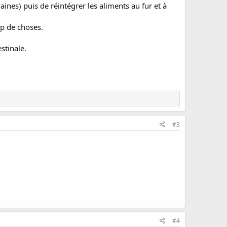
ines) puis de réintégrer les aliments au fur et à
up de choses.
stinale.
#3
#4