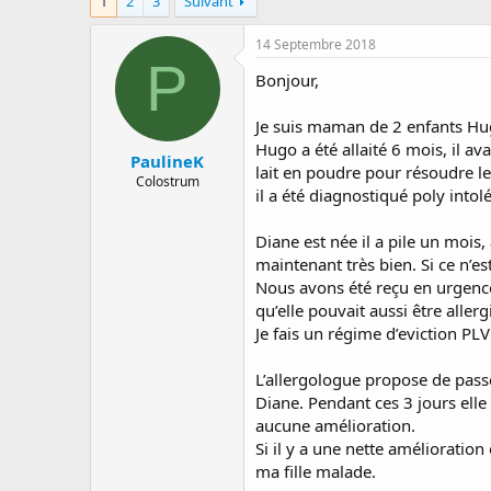
1
2
3
Suivant
a
e
s
r
d
14 Septembre 2018
r
e
P
é
d
Bonjour,
e
é
p
b
Je suis maman de 2 enfants Hu
a
u
Hugo a été allaité 6 mois, il a
r
t
PaulineK
lait en poudre pour résoudre le 
Colostrum
il a été diagnostiqué poly intol
Diane est née il a pile un mois,
maintenant très bien. Si ce n’es
Nous avons été reçu en urgence 
qu’elle pouvait aussi être allerg
Je fais un régime d’eviction PLV
L’allergologue propose de passer
Diane. Pendant ces 3 jours elle
aucune amélioration.
Si il y a une nette amélioration
ma fille malade.