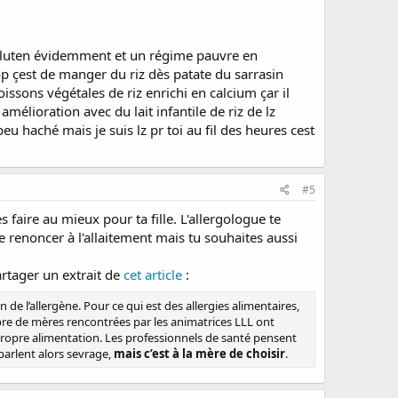
) gluten évidemment et un régime pauvre en
top çest de manger du riz dès patate du sarrasin
boissons végétales de riz enrichi en calcium çar il
mélioration avec du lait infantile de riz de lz
 peu haché mais je suis lz pr toi au fil des heures cest
#5
es faire au mieux pour ta fille. L'allergologue te
e renoncer à l'allaitement mais tu souhaites aussi
artager un extrait de
cet article
:
de l’allergène. Pour ce qui est des allergies alimentaires,
ombre de mères rencontrées par les animatrices LLL ont
 propre alimentation. Les professionnels de santé pensent
 parlent alors sevrage,
mais c’est à la mère de choisir
.