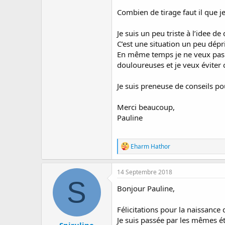
Combien de tirage faut il que j
Je suis un peu triste à l’idee
C’est une situation un peu dép
En même temps je ne veux pas 
douloureuses et je veux éviter c
Je suis preneuse de conseils p
Merci beaucoup,
Pauline
R
Eharm Hathor
é
a
c
14 Septembre 2018
t
S
i
Bonjour Pauline,
o
n
Félicitations pour la naissance de
s
:
Je suis passée par les mêmes ét