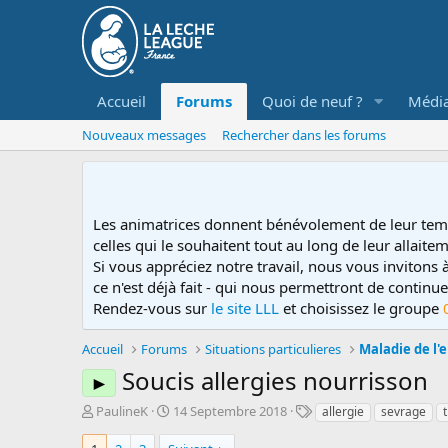
Accueil
Forums
Quoi de neuf ?
Médi
Nouveaux messages
Rechercher dans les forums
Les animatrices donnent bénévolement de leur tem
celles qui le souhaitent tout au long de leur allaitem
Si vous appréciez notre travail, nous vous invitons
ce n'est déjà fait - qui nous permettront de contin
Rendez-vous sur
le site LLL
et choisissez le groupe
Accueil
Forums
Situations particulieres
Maladie de l'
Soucis allergies nourrisson
►
D
D
T
PaulineK
14 Septembre 2018
allergie
sevrage
é
a
a
m
t
g