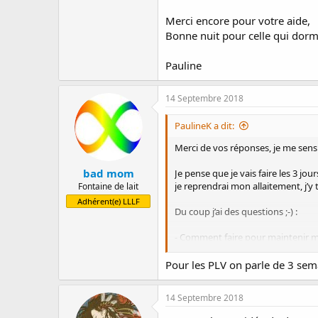
Merci encore pour votre aide,
Bonne nuit pour celle qui dorme
Pauline
14 Septembre 2018
PaulineK a dit:
Merci de vos réponses, je me sens 
bad mom
Je pense que je vais faire les 3 jou
je reprendrai mon allaitement, j’y 
Fontaine de lait
Adhérent(e) LLLF
Du coup j’ai des questions ;-) :
- Comment faire pour maintenir ma l
lactarium.
Pour les PLV on parle de 3 sema
- Le grand est intolérant gluten/P
14 Septembre 2018
- Je vais commencer dès maintenant
un peu les fruits (je crois qu’il y 