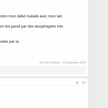
 rendre mon bébé malade avec mon lait.
n est passé par des œsophagites très
sées par la.
Dernière édition:
14 Septembre 2018
#2