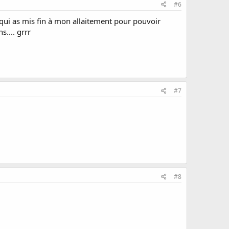
#6
nt qui as mis fin à mon allaitement pour pouvoir
.... grrr
#7
#8