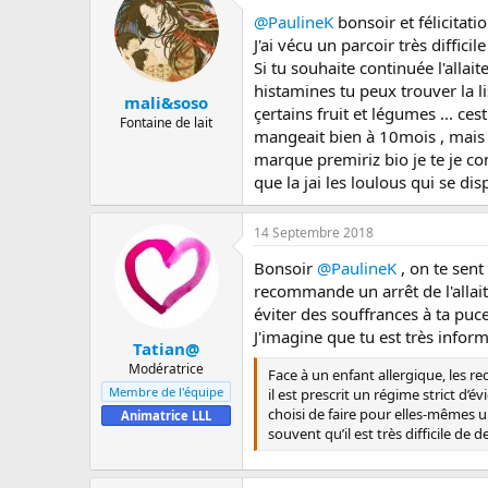
@PaulineK
bonsoir et félicitati
J'ai vécu un parcoir très difficil
Si tu souhaite continuée l'alla
histamines tu peux trouver la l
mali&soso
çertains fruit et légumes ... ces
Fontaine de lait
mangeait bien à 10mois , mais av
marque premiriz bio je te je cons
que la jai les loulous qui se dis
14 Septembre 2018
Bonsoir
@PaulineK
, on te sent 
recommande un arrêt de l'allait
éviter des souffrances à ta puce
J'imagine que tu est très infor
Tatian@
Modératrice
Face à un enfant allergique, les r
Membre de l'équipe
il est prescrit un régime strict d
choisi de faire pour elles-mêmes u
Animatrice LLL
souvent qu’il est très difficile d