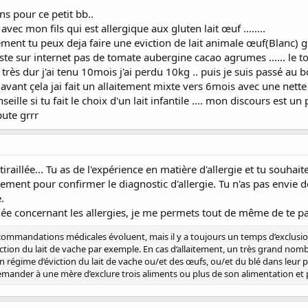
ons pour ce petit bb..
e avec mon fils qui est allergique aux gluten lait œuf ........
itement tu peux deja faire une eviction de lait animale œuf(Blanc
iste sur internet pas de tomate aubergine cacao agrumes ...... le 
t très dur j'ai tenu 10mois j'ai perdu 10kg .. puis je suis passé au 
ant çela jai fait un allaitement mixte vers 6mois avec une nette a
eille si tu fait le choix d'un lait infantile .... mon discours est un
pute grrr
tiraillée... Tu as de l'expérience en matière d'allergie et tu souhait
ement pour confirmer le diagnostic d'allergie. Tu n'as pas envie d
.
mée concernant les allergies, je me permets tout de même de te p
ecommandations médicales évoluent, mais il y a toujours un temps d’exclusion 
’éviction du lait de vache par exemple. En cas d‘allaitement, un très grand n
n régime d’éviction du lait de vache ou/et des œufs, ou/et du blé dans leur
e demander à une mère d’exclure trois aliments ou plus de son alimentation et