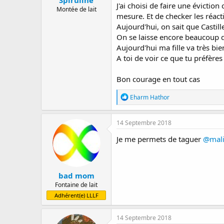
Spiruline
J'ai choisi de faire une évicti
Montée de lait
mesure. Et de checker les réact
Aujourd'hui, on sait que Castill
On se laisse encore beaucoup d
Aujourd'hui ma fille va très bi
A toi de voir ce que tu préfères f
Bon courage en tout cas
R
Eharm Hathor
é
a
c
14 Septembre 2018
t
i
Je me permets de taguer
@mal
o
n
s
:
bad mom
Fontaine de lait
Adhérent(e) LLLF
14 Septembre 2018