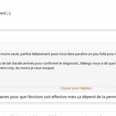
nt ;-)
moins seule, parfois l’allaitement peut nous faire paraître un peu folle pour
rs de lait d’acide aminés pour confirmer le diagnostic, l’allergo nous a dit que 
tiens trop, du moins je veux essayer.
actation avec le tire lait pendant les 3 jours d’acides aminés ? J’ai un tire l
Cliquer pour déplier...
ines pour que l'éviction soit effective mais ça dépend de la permé
LV/Soja et pomme de terre. Du coup j’utilise pas mal d’oléagineux pour compen
 une éviction plus large pour essayer de viser juste. En plus du régime du gra
a une allergie croisée gluten - fructose). Voyez vous autre chose à éviter ?