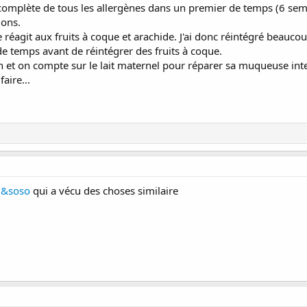
on complète de tous les allergènes dans un premier de temps (6 sema
ions.
e réagit aux fruits à coque et arachide. J'ai donc réintégré beauco
e temps avant de réintégrer des fruits à coque.
en et on compte sur le lait maternel pour réparer sa muqueuse inte
aire...
i&soso
qui a vécu des choses similaire