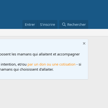
Entrer
S'inscrire
Rechercher
posent les mamans qui allaitent et accompagner
 intention, et/ou
par un don ou une cotisation
- si
amans qui choisissent d'allaiter.