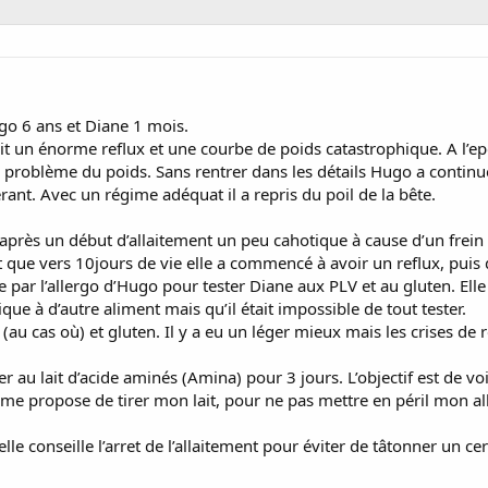
go 6 ans et Diane 1 mois.
vait un énorme reflux et une courbe de poids catastrophique. A l’ep
problème du poids. Sans rentrer dans les détails Hugo a continué à 
érant. Avec un régime adéquat il a repris du poil de la bête.
 après un début d’allaitement un peu cahotique à cause d’un frein 
t que vers 10jours de vie elle a commencé à avoir un reflux, puis 
par l’allergo d’Hugo pour tester Diane aux PLV et au gluten. Elle 
ique à d’autre aliment mais qu’il était impossible de tout tester.
 (au cas où) et gluten. Il y a eu un léger mieux mais les crises de r
 au lait d’acide aminés (Amina) pour 3 jours. L’objectif est de voi
 me propose de tirer mon lait, pour ne pas mettre en péril mon all
 elle conseille l’arret de l’allaitement pour éviter de tâtonner un 