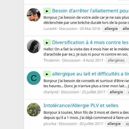
Besoin d'arrêter l'allaitement pou
►
Bonjour, J'ai besoin de votre aide car je ne sais p
déclenchée par une brèche durale lors de la pose de la
Lucie44
Discussion
29 Mai 2018
allergie
all
Diversification à 4 mois contre les
►
Hello! On a fait la visite des 4 mois hier et le méde
d'arachide par ex.). Je suis ni pour ni contre en so
Thulemin
Discussion
4 Août 2017
allergènes
allergique au lait et difficultés a ti
►
C
Bonjour J'ai besoin de conseils et surtout d'être ra
les heures... Donc je n'arrive plus a tirer mon lait... 
charlynd
Discussion
25 Juillet 2017
allergie
Intolérance/Allergie PLV et selles
Bonjour à toutes, Mon fils de 3 mois et demi a des
depuis qu'il a 1 mois. J'ai déjà commencé à faire une
picurka
Discussion
20 Juillet 2017
allergie
ap