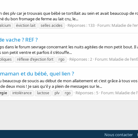
des plv car je trouvais que bébé se tortillait au sein et avait beaucoup de ro
né du bon fromage de ferme au lait cru, le...
Réponses : 133
Forum:
Maladie de l'e
alcium
éviction lait
selles acides
de vache ? REF ?
ps dans le forum sevrage concernant les nuits agitées de mon petit bout. Il a 4
son petit ventre et parfois il s'étouffe...
Réponses : 2
Forum:
Maladie de l'en
oliques
réflexe d'ejection fort
rgo
a maman et du bébé, quel lien ?
 eu beaucoup de soucis au début de mon allaitement et c'est grâce à tous vo
e deux mois ! Je sais qu'il y a plein de messages sur le...
Réponses : 5
Forum:
Maladie de l
rgie
intolérance
lactose
plv
rgo
Nous contacter