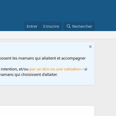
Entrer
S'inscrire
Rechercher
posent les mamans qui allaitent et accompagner
 intention, et/ou
par un don ou une cotisation
- si
amans qui choisissent d'allaiter.