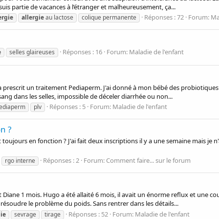
Je suis partie de vacances à l’étranger et malheureusement, ça...
Réponses : 72
Forum:
Ma
ergie
allergie
au lactose
colique permanente
Réponses : 16
Forum:
Maladie de l'enfant
e
selles glaireuses
 prescrit un traitement Pediaperm. J'ai donné à mon bébé des probiotiques 
sang dans les selles, impossible de déceler diarrhée ou non...
Réponses : 5
Forum:
Maladie de l'enfant
ediaperm
plv
n ?
 toujours en fonction ? J'ai fait deux inscriptions il y a une semaine mais je 
Réponses : 2
Forum:
Comment faire... sur le forum
rgo interne
Diane 1 mois. Hugo a été allaité 6 mois, il avait un énorme reflux et une cou
résoudre le problème du poids. Sans rentrer dans les détails...
Réponses : 52
Forum:
Maladie de l'enfant
gie
sevrage
tirage