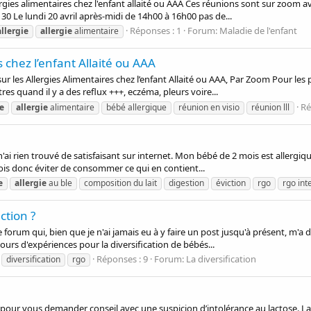
rgies alimentaires chez l'enfant allaité ou AAA Ces réunions sont sur zoom av
 Le lundi 20 avril après-midi de 14h00 à 16h00 pas de...
Réponses : 1
Forum:
Maladie de l'enfant
allergie
allergie
alimentaire
 chez l’enfant Allaité ou AAA
r les Allergies Alimentaires chez l’enfant Allaité ou AAA, Par Zoom Pour le
es quand il y a des reflux +++, eczéma, pleurs voire...
Ré
ie
allergie
alimentaire
bébé allergique
réunion en visio
réunion lll
n'ai rien trouvé de satisfaisant sur internet. Mon bébé de 2 mois est allergique 
dois donc éviter de consommer ce qui en contient...
e
allergie
au ble
composition du lait
digestion
éviction
rgo
rgo int
ction ?
e forum qui, bien que je n'ai jamais eu à y faire un post jusqu'à présent, m
urs d'expériences pour la diversification de bébés...
Réponses : 9
Forum:
La diversification
diversification
rgo
m pour vous demander conseil avec une suspicion d’intolérance au lactose. 