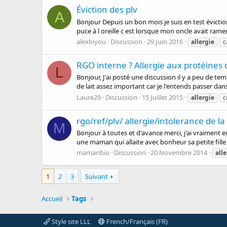
Éviction des plv
A
Bonjour Depuis un bon mois je suis en test éviction 
puce à l oreille c est lorsque mon oncle avait rame
alexbiyou
Discussion
29 Juin 2016
allergie
c
RGO interne ? Allergie aux protéines 
L
Bonjour, J'ai posté une discussion il y a peu de tem
de lait assez important car je l'entends passer dans 
Laure29
Discussion
15 Juillet 2015
allergie
c
rgo/ref/plv/ allergie/intolerance de l
M
Bonjour à toutes et d'avance merci, j'ai vraiment
une maman qui allaite avec bonheur sa petite fille d
mamanbio
Discussion
20 Novembre 2014
alle
1
2
3
Suivant
Accueil
Tags
Style site LLL
French/Français (FR)