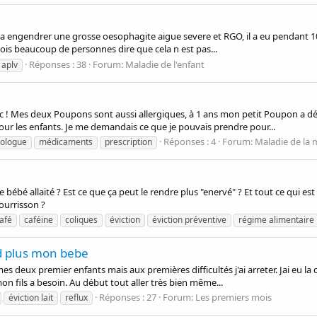
 a engendrer une grosse oesophagite aigue severe et RGO, il a eu pendant 10
vois beaucoup de personnes dire que cela n est pas...
Réponses : 38
Forum:
Maladie de l'enfant
aplv
c ! Mes deux Poupons sont aussi allergiques, à 1 ans mon petit Poupon a déj
 les enfants. Je me demandais ce que je pouvais prendre pour...
Réponses : 4
Forum:
Maladie de la
gologue
médicaments
prescription
e bébé allaité ? Est ce que ça peut le rendre plus "enervé" ? Et tout ce qui e
ourrisson ?
afé
caféine
coliques
éviction
éviction préventive
régime alimentaire
d plus mon bebe
r mes deux premier enfants mais aux premières difficultés j'ai arreter. Jai eu
mon fils a besoin. Au début tout aller très bien même...
Réponses : 27
Forum:
Les premiers mois
éviction lait
reflux