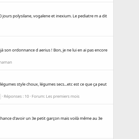
 jours polysilane, vogalene et inexium. Le pediatre m a dit
à son ordonnance d aerius ! Bon, je ne lui en ai pas encore
 maman
st légumes style choux, légumes secs...etc est ce que ça peut
Réponses : 10
Forum:
Les premiers mois
 la chance d'avoir un 3e petit garçon mais voilà même au 3e