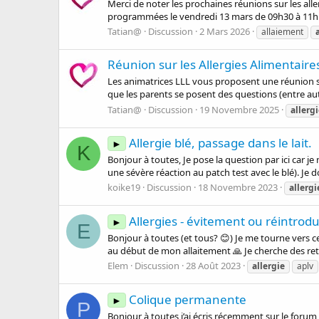
Merci de noter les prochaines réunions sur les alle
programmées le vendredi 13 mars de 09h30 à 11h 30
Tatian@
Discussion
2 Mars 2026
allaiement
Réunion sur les Allergies Alimentaires
Les animatrices LLL vous proposent une réunion su
que les parents se posent des questions (entre autr
Tatian@
Discussion
19 Novembre 2025
allerg
Allergie blé, passage dans le lait.
►
K
Bonjour à toutes, Je pose la question par ici car je 
une sévère réaction au patch test avec le blé). Je 
koike19
Discussion
18 Novembre 2023
allergi
Allergies - évitement ou réintrodu
►
E
Bonjour à toutes (et tous? 😊) Je me tourne vers c
au début de mon allaitement 🙏 Je cherche des reto
Elem
Discussion
28 Août 2023
allergie
aplv
Colique permanente
►
P
Bonjour à toutes j’ai écris récemment sur le foru