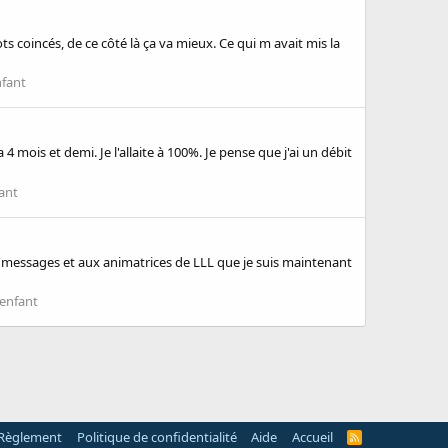
ts coincés, de ce côté là ça va mieux. Ce qui m avait mis la
nfant
 mois et demi. Je l'allaite à 100%. Je pense que j'ai un débit
fant
s messages et aux animatrices de LLL que je suis maintenant
'enfant
Règlement
Politique de confidentialité
Aide
Accueil
R