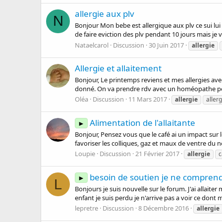
allergie aux plv
N
Bonjour Mon bebe est allergique aux plv ce sui lui
de faire eviction des plv pendant 10 jours mais je 
Nataelcarol
Discussion
30 Juin 2017
allergie
Allergie et allaitement
Bonjour, Le printemps reviens et mes allergies ave
donné. On va prendre rdv avec un homéopathe pour
Oléa
Discussion
11 Mars 2017
allergie
aller
Alimentation de l'allaitante
►
Bonjour, Pensez vous que le café ai un impact sur l
favoriser les colliques, gaz et maux de ventre du n
Loupie
Discussion
21 Février 2017
allergie
c
besoin de soutien je ne compren
►
L
Bonjours je suis nouvelle sur le forum. J'ai allaite
enfant je suis perdu je n'arrive pas a voir ce dont 
lepretre
Discussion
8 Décembre 2016
allergie