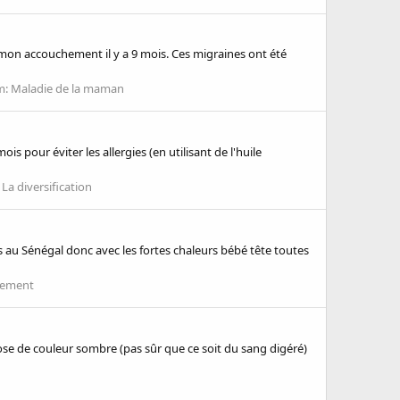
is mon accouchement il y a 9 mois. Ces migraines ont été
m:
Maladie de la maman
is pour éviter les allergies (en utilisant de l'huile
:
La diversification
vis au Sénégal donc avec les fortes chaleurs bébé tête toutes
itement
hose de couleur sombre (pas sûr que ce soit du sang digéré)