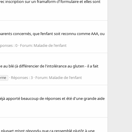
ec inscription sur un framaform cf formulaire et elles sont
s parents concernés, que l’enfant soit reconnu comme AAA, ou
ponses : 0
Forum:
Maladie de l'enfant
au blé (à différencier de l'intolérance au gluten - il a fait
Réponses : 3
Forum:
Maladie de l'enfant
erne
'a déjà apporté beaucoup de réponses et été d'une grande aide
La plupart m’ont répondu que ça ressemblé plutôt à une