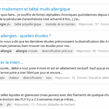
r traitement et bébé multi-allergique
lus quoi faire... Je souffre de fortes céphalées chroniques quotidiennes depu
 péridurale (l'anesthésiste s'est acharné 8 fois...) J'ai...
Réponses : 57
Foru
ergie
plv
bébé polyallergique
maladie de la maman
 allergies : quelles études ?
cin nous a dit que les dernières études préconisaient la diversification dès 4 mo
i, mais j'aimerais bien trouver ces études pour me...
Réponses : 60
Forum
allergie
allergie
croisée
diversification précoce
rer le mien...
ssurée... Bébé a tout juste 4 mois et est en allaitement exclusif. Sauf que je 
J'arrive juste a tirer 50ml par jour et encore...
Réponses : 10
Forum:
Travail et alla
aplv
chaleur
diversification
eau
 selles liquides et glaireuses (mais jaunes) avec des filaments de quelque-c
 éviction des PLV il y a 2-3 semaines mais je n'étais...
Réponses : 13
Forum:
Maladie de l'enfant
lv
plv