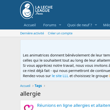
Accueil
Forums
Quoi de neuf ?
Méd
Dernière activité
Créer un compte
Les animatrices donnent bénévolement de leur tem
celles qui le souhaitent tout au long de leur allaitem
Si vous appréciez notre travail, nous vous invitons
ce n'est déjà fait - qui nous permettront de contin
Rendez-vous sur
le site LLL
et choisissez le groupe
Accueil
Tags
allergie
Réunions en ligne allergies et allait