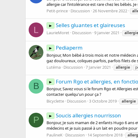
allergie car l’intolérance est rare chez les bébés. 
Petit-prince
Discussion
26 Novembre 2022
all
Selles gluantes et glaireuses
►
L
LaurieMoret
Discussion
9 Janvier 2021
allergi
Pediaperm
►
Bonjour, Mon bébé à trois mois et notre médecin a
gaz douloureux, coliques parfois, parfois filets de 
Lutéma
Discussion
7 Janvier 2021
allergie
p
Forum Rgo et allergies, en fonctio
►
B
Bonjour, Savez vous si le forum Rgo et Allergies est
contacter quelqu'un pour ça ?
Bicyclette
Discussion
3 Octobre 2019
allergie
Soucis allergies nourrisson
►
P
Bonjour, Je suis maman de 2 enfants Hugo 6 ans et 
médecins et je suis passé à un lait en poudre pour 
PaulineK
Discussion
14 Septembre 2018
aller