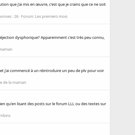
olution que j'ai mis en œuvre, c'est que je crains que ce ne soit
onses : 26
Forum:
Les premiers mois
e d'éjection dysphorique? Apparemment c'est très peu connu,
a maman
n et j'ai commencé à un réintroduire un peu de plv pour voir
ie de la maman
rien qu'en lisant des posts sur le forum LLL ou des textes sur
ambins