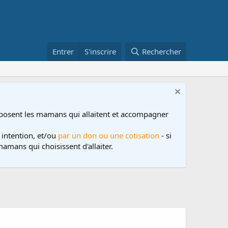
Entrer
S'inscrire
Rechercher
posent les mamans qui allaitent et accompagner
 intention, et/ou
par un don ou une cotisation
- si
amans qui choisissent d'allaiter.