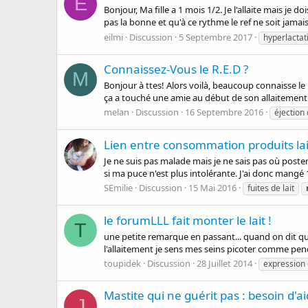
E
Bonjour, Ma fille a 1 mois 1/2. Je l'allaite mais je d
pas la bonne et qu'à ce rythme le ref ne soit jamais
eilmi
Discussion
5 Septembre 2017
hyperlactat
Connaissez-Vous le R.E.D ?
M
Bonjour à ttes! Alors voilà, beaucoup connaisse le
ça a touché une amie au début de son allaitement. P
melan
Discussion
16 Septembre 2016
éjection
Lien entre consommation produits lai
Je ne suis pas malade mais je ne sais pas où poste
si ma puce n'est plus intolérante. J'ai donc mangé 1
SEmilie
Discussion
15 Mai 2016
fuites de lait
le forumLLL fait monter le lait !
T
une petite remarque en passant... quand on dit qu'i
l'allaitement je sens mes seins picoter comme pen
toupidek
Discussion
28 Juillet 2014
expression 
Mastite qui ne guérit pas : besoin d'a
J