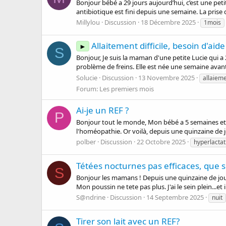
Bonjour bébé a 29 jours aujourd’hui, c’est une pet
antibiotique est fini depuis une semaine. La prise de
Millylou
Discussion
18 Décembre 2025
1mois
Allaitement difficile, besoin d'aide
►
S
Bonjour, Je suis la maman d'une petite Lucie qui a 
problème de freins. Elle est née une semaine avant
Solucie
Discussion
13 Novembre 2025
allaieme
Forum:
Les premiers mois
Ai-je un REF ?
P
Bonjour tout le monde, Mon bébé a 5 semaines et 3 
l'homéopathie. Or voilà, depuis une quinzaine de j
polber
Discussion
22 Octobre 2025
hyperlactat
Tétées nocturnes pas efficaces, que se
S
Bonjour les mamans ! Depuis une quinzaine de jours, 
Mon poussin ne tete pas plus. J'ai le sein plein...et il
S@ndrine
Discussion
14 Septembre 2025
nuit
Tirer son lait avec un REF?