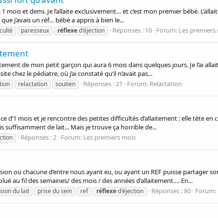
 a 1 mois et demi. Je l’allaite exclusivement… et c’est mon premier bébé. L’all
 que j’avais un réf… bébé a appris à bien le...
Réponses : 10
Forum:
Les premiers
iculté
paresseux
réflexe
d'éjection
itement
laitement de mon petit garçon qui aura 6 mois dans quelques jours. Je l’ai alla
te chez le pédiatre, où j’ai constaté qu’il n’avait pas...
Réponses : 21
Forum:
Relactation
tion
relactation
soutien
e d’1 mois et je rencontre des petites difficultés d’allaitement : elle tète e
 suffisamment de lait... Mais je trouve ça horrible de...
Réponses : 2
Forum:
Les premiers mois
ction
ussion ou chacune d’entre nous ayant eu, ou ayant un REF puisse partager so
volué au fil des semaines/ des mois / des années d’allaitement…. En...
Réponses : 80
Forum:
sion du lait
prise du sein
ref
réflexe
d'éjection