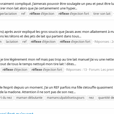
 est vraiment compliqué. J’aimerais pouvoir être soulagée un peu et peut être
irer mon lait alors que j’ai certainement une hyper...
perlactation
ref
réflexe
d'éjection
réflexe
d'ejection fort
tirer son lait
seins) après avoir expliqué les gros soucis que j’avais avec mon allaitemen
ns les tétons et des jets de lait qui partent dans tous...
Réponses : 2
on
lactation
ref
réflexe
d'éjection
réflexe
d'ejection fort
je tire légèrement mon ref mais pas trop au tire lait manuel j’ai vu une ne
tout de tous le temps nettoyé mon tire lait ! dites...
Réponses : 13
Forum:
Les prem
réflexe
d'éjection
réflexe
d'ejection fort
’esprit depuis un moment. J’ai un REF parfois ma fille s’etouffe quasiment lors
e la madone. Attention il ne sort pas de son nez...
ort du nez
maman débutante
mamanculpabilisetoujours
nez
quantité de
ussi fort qu’avant