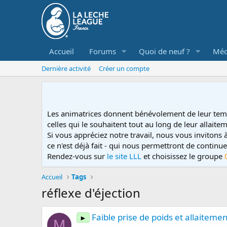
Accueil
Forums
Quoi de neuf ?
Méd
Dernière activité
Créer un compte
Les animatrices donnent bénévolement de leur tem
celles qui le souhaitent tout au long de leur allaitem
Si vous appréciez notre travail, nous vous invitons
ce n'est déjà fait - qui nous permettront de contin
Rendez-vous sur
le site LLL
et choisissez le groupe
Accueil
Tags
réflexe d'éjection
Faible prise de poids et allaitement
►
M