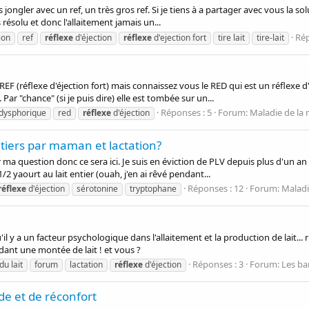
ois jongler avec un ref, un très gros ref. Si je tiens à a partager avec vous la s
 résolu et donc l'allaitement jamais un...
Rép
ion
ref
réflexe
d'éjection
réflexe
d'ejection fort
tire lait
tire-lait
 REF (réflexe d'éjection fort) mais connaissez vous le RED qui est un réflex
ar "chance" (si je puis dire) elle est tombée sur un...
Réponses : 5
Forum:
Maladie de l
 dysphorique
red
réflexe
d'éjection
tiers par maman et lactation?
r ma question donc ce sera ici. Je suis en éviction de PLV depuis plus d'un a
/2 yaourt au lait entier (ouah, j'en ai rêvé pendant...
Réponses : 12
Forum:
Malad
réflexe
d'éjection
sérotonine
tryptophane
l y a un facteur psychologique dans l'allaitement et la production de lait... 
dant une montée de lait ! et vous ?
Réponses : 3
Forum:
Les b
du lait
forum
lactation
réflexe
d'éjection
ide et de réconfort