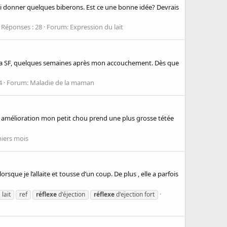
 lui donner quelques biberons. Est ce une bonne idée? Devrais
Réponses : 28
Forum:
Expression du lait
t à ma SF, quelques semaines après mon accouchement. Dès que
4
Forum:
Maladie de la maman
tte amélioration mon petit chou prend une plus grosse tétée
iers mois
que je l’allaite et tousse d’un coup. De plus , elle a parfois
 lait
ref
réflexe
d'éjection
réflexe
d'ejection fort