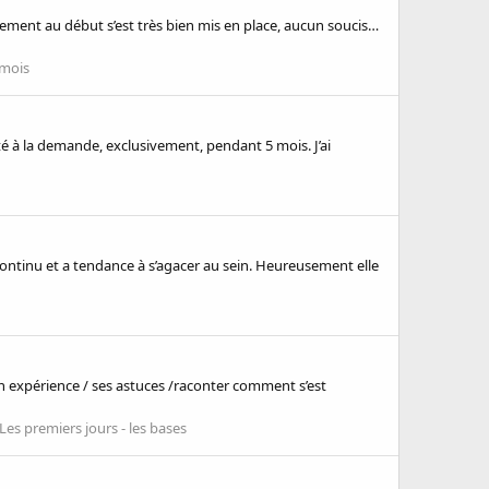
aitement au début s’est très bien mis en place, aucun soucis…
 mois
ité à la demande, exclusivement, pendant 5 mois. J’ai
n continu et a tendance à s’agacer au sein. Heureusement elle
n expérience / ses astuces /raconter comment s’est
Les premiers jours - les bases