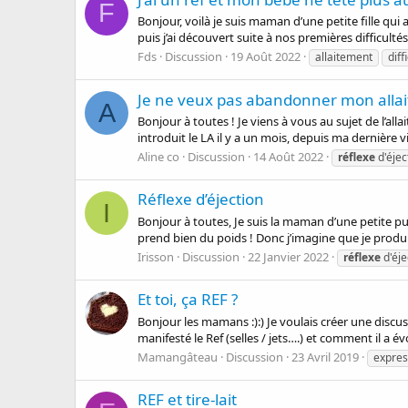
F
Bonjour, voilà je suis maman d’une petite fille qui
puis j’ai découvert suite à nos premières difficultés
Fds
Discussion
19 Août 2022
allaitement
diff
Je ne veux pas abandonner mon alla
A
Bonjour à toutes ! Je viens à vous au sujet de l’al
introduit le LA il y a un mois, depuis ma dernière visi
Aline co
Discussion
14 Août 2022
réflexe
d'éjec
Réflexe d’éjection
I
Bonjour à toutes, Je suis la maman d’une petite puc
prend bien du poids ! Donc j’imagine que je produis
Irisson
Discussion
22 Janvier 2022
réflexe
d'éje
Et toi, ça REF ?
Bonjour les mamans :):) Je voulais créer une disc
manifesté le Ref (selles / jets….) et comment il a é
Mamangâteau
Discussion
23 Avril 2019
expres
REF et tire-lait