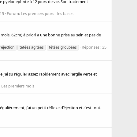
ne pyelonephrite à 12 jours de vie. Son traitement
 15
Forum:
Les premiers jours - les bases
2 mois, 62cm) à priori a une bonne prise au sein et pas de
Réponses : 35
'éjection
tétées agitées
tétées groupées
j'ai su réguler assez rapidement avec l'argile verte et
:
Les premiers mois
ulièrement, j'ai un petit réflexe d'éjection et c'est tout.