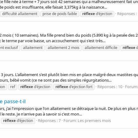
ite fille née à terme + 7 jours soit 42 semaines qui a malheureusement fait u
 poids est insuffisante, elle faisait 3,375kg à la naissance...
Réponses :
difficulté allaitement
prise de poids faible
réflexe
d'éjection
2 mois ( 10 semaines). Ma fille prend bien du poids (5.890 kg à la pesée des 
 le terme par voie basse, un accouchement qui s'est très...
nt exclusif
allaitement
allaitement 2 mois
allaitement difficile
réflexe
d
jours. L'allaitement s'est plutôt bien mis en place malgré deux mastites que 
ours, bébé vomit (ce ne sont pas des simples régurgitations...
Réponses : 10
Forum
ion
ref
réflexe
d'éjection
réflexe
d'ejection fort
 passe-t-il
j'ai l'impression que l'on allaitement se détraque la nuit. De plus en plus rég
 le reste. Je n'arrive pas à savoir si c'est mon...
Réponses : 7
Forum:
Les premiers mois
réflexe
d'éjection