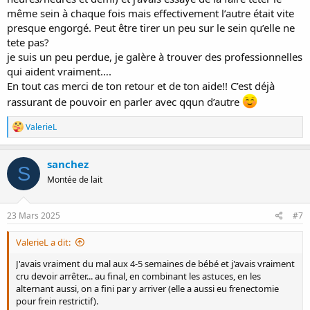
même sein à chaque fois mais effectivement l’autre était vite
presque engorgé. Peut être tirer un peu sur le sein qu’elle ne
tete pas?
je suis un peu perdue, je galère à trouver des professionnelles
qui aident vraiment….
En tout cas merci de ton retour et de ton aide!! C’est déjà
rassurant de pouvoir en parler avec qqun d’autre
R
ValerieL
é
a
c
sanchez
S
t
Montée de lait
i
o
n
s
23 Mars 2025
#7
:
ValerieL a dit:
J'avais vraiment du mal aux 4-5 semaines de bébé et j'avais vraiment
cru devoir arrêter... au final, en combinant les astuces, en les
alternant aussi, on a fini par y arriver (elle a aussi eu frenectomie
pour frein restrictif).