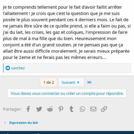
Je te comprends tellement pour le fait d'avoir faillit arrêter
l'allaitement ! Je crois que c'est la question que je me suis
posée le plus souvent pendant ces 4 derniers mois. Le fait de
ne jamais être sûre de ce qu'elle prend, si elle a faim ou pas, si
j'ai du lait, les crises, les gaz et coliques, l'impression de faire
plus de mal à ma fille que du bien. Heureusement mon
conjoint a été d'un grand soutien. Je ne pensais pas que ça
allait être aussi difficile moralement. Je serais mieux préparée
pour le 2eme et ne ferais pas les mêmes erreurs...
R
sanchez
é
a
c
Last
1 de 2
Suivant
t
i
Vous devez vous connecter ou créer un compte pour répondre.
o
n
s
Facebook
Twitter
Reddit
Pinterest
Tumblr
WhatsApp
E-mail
Lien
Partager:
:
Expression du lait