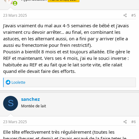
23 Mars 2025
#5
J'avais vraiment du mal aux 4-5 semaines de bébé et j'avais
vraiment cru devoir arrêter... au final, en combinant les
astuces, en les alternant aussi, on a fini par y arriver (elle a
aussi eu frenectomie pour frein restrictif).
Poussin a bientôt 8 mois et est toujours allaitée. Elle gère le
REF et maintenant. Vers ses 4 mois, j'ai eu le souci inverse :
habituée au REF et au fait que le lait sorte vite, elle ralait
quand elle devait faire des efforts.
R
Loolette
é
a
c
sanchez
S
t
Montée de lait
i
o
n
s
23 Mars 2025
#6
:
Elle tête effectivement très régulièrement (toutes les
heures/heures et demi) et j’avais essayé de la faire teter le