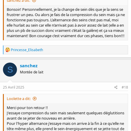
sanchez a dit:
Bonsoir! Personnellement, je la change de sein dès que je la sens se
frustrer un peu. Ou alors je fais de la compression du sein mais ça ne
fonctionne pas toujours. L’alternance des seins c’est pas mal, moi
elle hurlait au sein car elle n’arrivait pas à avoir assez de lait (elle a en
plus un pb de succion donc vraiment c’était la galère) et ça va mieux
maintenant! Bon courage c’est vraiment dur ces phases, tiens bon!!!
R
Princesse_Elisabeth
é
a
c
sanchez
S
t
Montée de lait
i
o
n
s
25 Avril 2025
#18
:
Loolette a dit:
Merci pour ton retour !!
J'essaye compression du sein mais seulement quelques déglutitions
avant de se jeter de nouveau en arrière.
Pour l'hyper alternance j'essaye mais on arrive à la fin à ce qu'elle ne
tête même plus, elle prend le sein énergiquement et se jette tout de