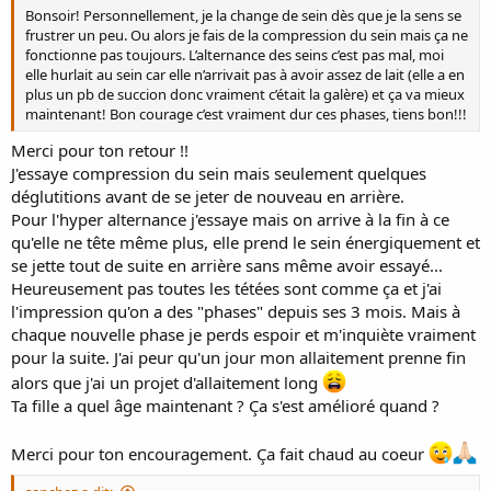
Bonsoir! Personnellement, je la change de sein dès que je la sens se
frustrer un peu. Ou alors je fais de la compression du sein mais ça ne
fonctionne pas toujours. L’alternance des seins c’est pas mal, moi
elle hurlait au sein car elle n’arrivait pas à avoir assez de lait (elle a en
plus un pb de succion donc vraiment c’était la galère) et ça va mieux
maintenant! Bon courage c’est vraiment dur ces phases, tiens bon!!!
Merci pour ton retour !!
J'essaye compression du sein mais seulement quelques
déglutitions avant de se jeter de nouveau en arrière.
Pour l'hyper alternance j'essaye mais on arrive à la fin à ce
qu'elle ne tête même plus, elle prend le sein énergiquement et
se jette tout de suite en arrière sans même avoir essayé...
Heureusement pas toutes les tétées sont comme ça et j'ai
l'impression qu'on a des "phases" depuis ses 3 mois. Mais à
chaque nouvelle phase je perds espoir et m'inquiète vraiment
pour la suite. J'ai peur qu'un jour mon allaitement prenne fin
alors que j'ai un projet d'allaitement long
Ta fille a quel âge maintenant ? Ça s'est amélioré quand ?
Merci pour ton encouragement. Ça fait chaud au coeur