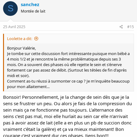
sanchez
S
Montée de lait
25 Avril 2025
#15
Loolette a dit:
Bonjour Valérie,
Je tombe sur cette discussion fort intéressante puisque mon bébé a
4 mois 1/2 et je rencontre la même problématique depuis ses 3
mois. On a souvent des phases où elle rejette le sein et s'énerve
fortement car pas assez de débit. (Surtout les tétées de fin d'après
midi et soir).
Comment as-tu réussi à surmonter ce cap ? Je m'inquiète beaucoup
pour mon allaitement...
Bonsoir! Personnellement, je la change de sein dès que je la
sens se frustrer un peu. Ou alors je fais de la compression du
sein mais ça ne fonctionne pas toujours. L’alternance des
seins c’est pas mal, moi elle hurlait au sein car elle n’arrivait
pas à avoir assez de lait (elle a en plus un pb de succion donc
vraiment c’était la galère) et ça va mieux maintenant! Bon
courage c’est vraiment dur ces phases, tiens bon!!!