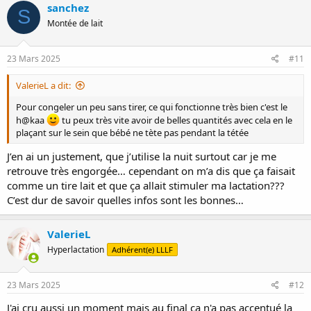
sanchez
S
Montée de lait
23 Mars 2025
#11
ValerieL a dit:
Pour congeler un peu sans tirer, ce qui fonctionne très bien c'est le
h@kaa
tu peux très vite avoir de belles quantités avec cela en le
plaçant sur le sein que bébé ne tète pas pendant la tétée
J’en ai un justement, que j’utilise la nuit surtout car je me
retrouve très engorgée… cependant on m’a dis que ça faisait
comme un tire lait et que ça allait stimuler ma lactation???
C’est dur de savoir quelles infos sont les bonnes…
ValerieL
Hyperlactation
Adhérent(e) LLLF
23 Mars 2025
#12
J'ai cru aussi un moment mais au final ça n'a pas accentué la