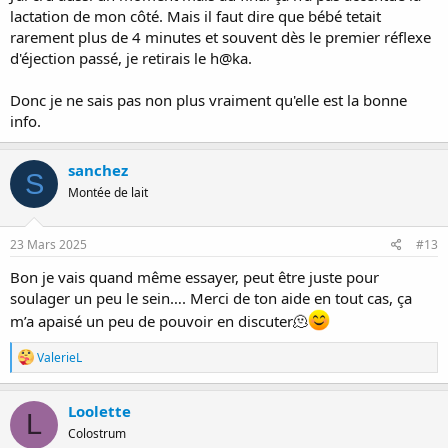
lactation de mon côté. Mais il faut dire que bébé tetait
rarement plus de 4 minutes et souvent dès le premier réflexe
d'éjection passé, je retirais le h@ka.
Donc je ne sais pas non plus vraiment qu'elle est la bonne
info.
sanchez
S
Montée de lait
23 Mars 2025
#13
Bon je vais quand même essayer, peut être juste pour
soulager un peu le sein…. Merci de ton aide en tout cas, ça
m’a apaisé un peu de pouvoir en discuter🫠
R
ValerieL
é
a
c
Loolette
L
t
Colostrum
i