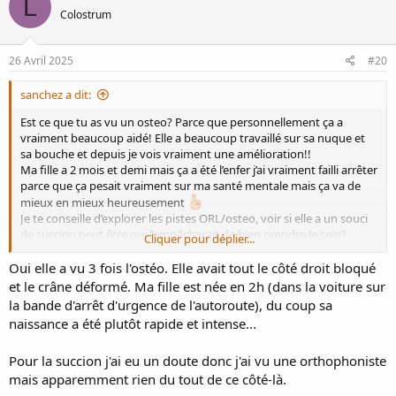
L
t
Colostrum
i
o
n
s
26 Avril 2025
#20
:
sanchez a dit:
Est ce que tu as vu un osteo? Parce que personnellement ça a
vraiment beaucoup aidé! Elle a beaucoup travaillé sur sa nuque et
sa bouche et depuis je vois vraiment une amélioration!!
Ma fille a 2 mois et demi mais ça a été l’enfer j’ai vraiment failli arrêter
parce que ça pesait vraiment sur ma santé mentale mais ça va de
mieux en mieux heureusement
Je te conseille d’explorer les pistes ORL/osteo, voir si elle a un souci
de succion peut être qui l’empêcherait de bien prendre le sein?
Cliquer pour déplier...
Ce que je fais aussi maintenant c’est la mettre au sein des qu’elle se
réveille comme ça elle est un peu molle encore et donc moins
Oui elle a vu 3 fois l'ostéo. Elle avait tout le côté droit bloqué
énervée aussi!
et le crâne déformé. Ma fille est née en 2h (dans la voiture sur
Je comprend ton inquiétude c’est très frustrant de sentir qu’il y a
la bande d'arrêt d'urgence de l'autoroute), du coup sa
quelque chose qui cloche
je suis de tout cœur avec toi!!
naissance a été plutôt rapide et intense...
Pour la succion j'ai eu un doute donc j'ai vu une orthophoniste
mais apparemment rien du tout de ce côté-là.