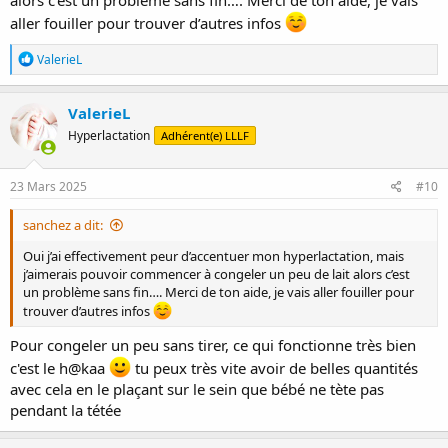
aller fouiller pour trouver d’autres infos
R
ValerieL
é
a
c
ValerieL
t
Hyperlactation
Adhérent(e) LLLF
i
o
n
s
23 Mars 2025
#10
:
sanchez a dit:
Oui j’ai effectivement peur d’accentuer mon hyperlactation, mais
j’aimerais pouvoir commencer à congeler un peu de lait alors c’est
un problème sans fin…. Merci de ton aide, je vais aller fouiller pour
trouver d’autres infos
Pour congeler un peu sans tirer, ce qui fonctionne très bien
c'est le h@kaa
tu peux très vite avoir de belles quantités
avec cela en le plaçant sur le sein que bébé ne tète pas
pendant la tétée