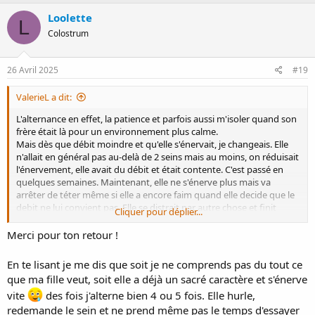
a
c
Loolette
L
t
Colostrum
i
o
n
s
26 Avril 2025
#19
:
ValerieL a dit:
L'alternance en effet, la patience et parfois aussi m'isoler quand son
frère était là pour un environnement plus calme.
Mais dès que débit moindre et qu'elle s'énervait, je changeais. Elle
n'allait en général pas au-delà de 2 seins mais au moins, on réduisait
l'énervement, elle avait du débit et était contente. C'est passé en
quelques semaines. Maintenant, elle ne s'énerve plus mais va
arrêter de téter même si elle a encore faim quand elle decide que le
debit ne lui convient pas. Elle se distrait par autre chose et finit
Cliquer pour déplier...
quand même par se rattraper.
A bientôt 9 mois, l'allaitement roule vraiment bien pour nous même
Merci pour ton retour !
s'il y a de temps en temps quelques accrocs (morsures,
pincement...).
En te lisant je me dis que soit je ne comprends pas du tout ce
que ma fille veut, soit elle a déjà un sacré caractère et s'énerve
Courage à toi, ça passe
ce n'est pas facile à imaginer quand on
vite
des fois j'alterne bien 4 ou 5 fois. Elle hurle,
est en plein dedans mais c'est bien le cas, ça passe et après coup, on
se dit que ce n'était qu'une toute petite période.
redemande le sein et ne prend même pas le temps d'essayer