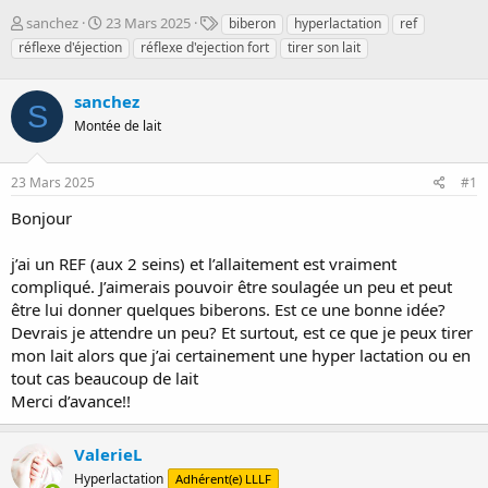
D
D
T
sanchez
23 Mars 2025
biberon
hyperlactation
ref
é
a
a
réflexe d'éjection
réflexe d'ejection fort
tirer son lait
m
t
g
a
e
s
r
sanchez
d
S
r
e
Montée de lait
é
d
e
é
p
b
23 Mars 2025
#1
a
u
Bonjour
r
t
j’ai un REF (aux 2 seins) et l’allaitement est vraiment
compliqué. J’aimerais pouvoir être soulagée un peu et peut
être lui donner quelques biberons. Est ce une bonne idée?
Devrais je attendre un peu? Et surtout, est ce que je peux tirer
mon lait alors que j’ai certainement une hyper lactation ou en
tout cas beaucoup de lait
Merci d’avance!!
ValerieL
Hyperlactation
Adhérent(e) LLLF