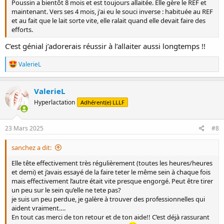
Poussin a bientôt 8 mois et est toujours allaitée. Elle gère le REF et
maintenant. Vers ses 4 mois, j'ai eu le souci inverse : habituée au REF
et au fait que le lait sorte vite, elle ralait quand elle devait faire des
efforts.
C’est génial j’adorerais réussir à l’allaiter aussi longtemps !!
R
ValerieL
é
a
c
ValerieL
t
Hyperlactation
Adhérent(e) LLLF
i
o
n
s
23 Mars 2025
#8
:
sanchez a dit:
Elle tête effectivement très régulièrement (toutes les heures/heures
et demi) et j’avais essayé de la faire teter le même sein à chaque fois
mais effectivement l’autre était vite presque engorgé. Peut être tirer
un peu sur le sein qu’elle ne tete pas?
je suis un peu perdue, je galère à trouver des professionnelles qui
aident vraiment….
En tout cas merci de ton retour et de ton aide!! C’est déjà rassurant