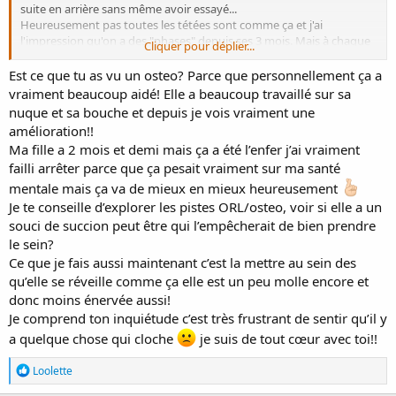
suite en arrière sans même avoir essayé...
Heureusement pas toutes les tétées sont comme ça et j'ai
l'impression qu'on a des "phases" depuis ses 3 mois. Mais à chaque
Cliquer pour déplier...
nouvelle phase je perds espoir et m'inquiète vraiment pour la suite.
J'ai peur qu'un jour mon allaitement prenne fin alors que j'ai un
Est ce que tu as vu un osteo? Parce que personnellement ça a
projet d'allaitement long
vraiment beaucoup aidé! Elle a beaucoup travaillé sur sa
Ta fille a quel âge maintenant ? Ça s'est amélioré quand ?
nuque et sa bouche et depuis je vois vraiment une
amélioration!!
Merci pour ton encouragement. Ça fait chaud au coeur
Ma fille a 2 mois et demi mais ça a été l’enfer j’ai vraiment
failli arrêter parce que ça pesait vraiment sur ma santé
mentale mais ça va de mieux en mieux heureusement
Je te conseille d’explorer les pistes ORL/osteo, voir si elle a un
souci de succion peut être qui l’empêcherait de bien prendre
le sein?
Ce que je fais aussi maintenant c’est la mettre au sein des
qu’elle se réveille comme ça elle est un peu molle encore et
donc moins énervée aussi!
Je comprend ton inquiétude c’est très frustrant de sentir qu’il y
a quelque chose qui cloche
je suis de tout cœur avec toi!!
R
Loolette
é