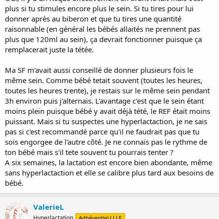
plus si tu stimules encore plus le sein. Si tu tires pour lui
donner après au biberon et que tu tires une quantité
raisonnable (en général les bébés allaités ne prennent pas
plus que 120ml au sein), ça devrait fonctionner puisque ça
remplacerait juste la tétée.
Ma SF m'avait aussi conseillé de donner plusieurs fois le
même sein. Comme bébé tetait souvent (toutes les heures,
toutes les heures trente), je restais sur le même sein pendant
3h environ puis j'alternais. L'avantage c'est que le sein étant
moins plein puisque bébé y avait déjà tété, le REF était moins
puissant. Mais si tu suspectes une hyperlactaction, je ne sais
pas si c'est recommandé parce qu'il ne faudrait pas que tu
sois engorgee de l'autre côté. Je ne connais pas le rythme de
ton bébé mais s'il tete souvent tu pourrais tenter ?
A six semaines, la lactation est encore bien abondante, même
sans hyperlactaction et elle se calibre plus tard aux besoins de
bébé.
ValerieL
Hyperlactation
Adhérent(e) LLLF