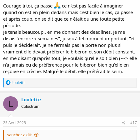
Courage à toi, ça passe
ce n'est pas facile à imaginer
quand on est en plein dedans mais c'est bien le cas, ça passe
et après coup, on se dit que ce n'était qu'une toute petite
période.
Je tenais beaucoup.. en me donnant des deadlines. Je me
disais "encore x semaines", jusqu'à tel moment important, "et
puis je déciderai". Je ne fermais pas la porte non plus si
vraiment elle devait préférer le biberon et son débit constant,
en me disant qu'après tout, je voulais qu'elle soit bien (---> elle
n'a jamais eu de préférence pour le biberon bien qu'elle en
reçoive en crèche. Malgré le débit, elle préférait le sein).
R
Loolette
é
a
c
Loolette
L
t
Colostrum
i
o
n
s
25 Avril 2025
#17
:
sanchez a dit: