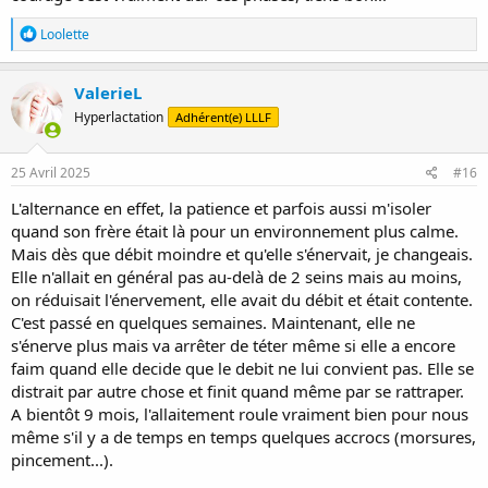
R
Loolette
é
a
c
ValerieL
t
Hyperlactation
Adhérent(e) LLLF
i
o
n
s
25 Avril 2025
#16
:
L'alternance en effet, la patience et parfois aussi m'isoler
quand son frère était là pour un environnement plus calme.
Mais dès que débit moindre et qu'elle s'énervait, je changeais.
Elle n'allait en général pas au-delà de 2 seins mais au moins,
on réduisait l'énervement, elle avait du débit et était contente.
C'est passé en quelques semaines. Maintenant, elle ne
s'énerve plus mais va arrêter de téter même si elle a encore
faim quand elle decide que le debit ne lui convient pas. Elle se
distrait par autre chose et finit quand même par se rattraper.
A bientôt 9 mois, l'allaitement roule vraiment bien pour nous
même s'il y a de temps en temps quelques accrocs (morsures,
pincement...).