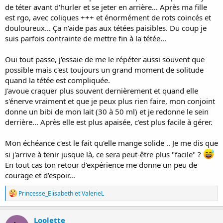
Je tenais beaucoup.. en me donnant des deadlines. Je me disais
de téter avant d'hurler et se jeter en arrière... Après ma fille
"encore x semaines", jusqu'à tel moment important, "et puis je
est rgo, avec coliques +++ et énormément de rots coincés et
déciderai". Je ne fermais pas la porte non plus si vraiment elle devait
douloureux... Ça n'aide pas aux tétées paisibles. Du coup je
préférer le biberon et son débit constant, en me disant qu'après
suis parfois contrainte de mettre fin à la tétée...
tout, je voulais qu'elle soit bien (---> elle n'a jamais eu de préférence
pour le biberon bien qu'elle en reçoive en crèche. Malgré le débit,
elle préférait le sein).
Oui tout passe, j'essaie de me le répéter aussi souvent que
possible mais c'est toujours un grand moment de solitude
quand la tétée est compliquée.
J'avoue craquer plus souvent dernièrement et quand elle
s'énerve vraiment et que je peux plus rien faire, mon conjoint
donne un bibi de mon lait (30 à 50 ml) et je redonne le sein
derrière... Après elle est plus apaisée, c'est plus facile à gérer.
Mon échéance c'est le fait qu'elle mange solide .. Je me dis que
si j'arrive à tenir jusque là, ce sera peut-être plus "facile" ?
En tout cas ton retour d'expérience me donne un peu de
courage et d'espoir...
R
Princesse_Elisabeth
et
ValerieL
é
a
c
Loolette