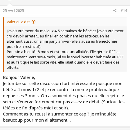
o
n
s
25 Avril 2025
#14
:
ValerieL a dit:
J'avais vraiment du mal aux 4-5 semaines de bébé et j'avais vraiment
cru devoir arrêter... au final, en combinant les astuces, en les
alternant aussi, on a fini par y arriver (elle a aussi eu frenectomie
pour frein restrictif).
Poussin a bientôt 8 mois et est toujours allaitée. Elle gère le REF et
maintenant. Vers ses 4 mois, j'ai eu le souci inverse : habituée au REF
et au fait que le lait sorte vite, elle ralait quand elle devait faire des
efforts.
Bonjour Valérie,
Je tombe sur cette discussion fort intéressante puisque mon
bébé a 4 mois 1/2 et je rencontre la même problématique
depuis ses 3 mois. On a souvent des phases où elle rejette le
sein et s'énerve fortement car pas assez de débit. (Surtout les
tétées de fin d'après midi et soir).
Comment as-tu réussi à surmonter ce cap ? Je m'inquiète
beaucoup pour mon allaitement...