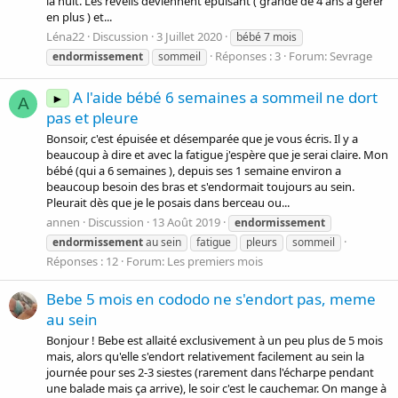
la nuit. Les réveils deviennent épuisant ( grande de 4 ans à gérer
en plus ) et...
Léna22
Discussion
3 Juillet 2020
bébé 7 mois
Réponses : 3
Forum:
Sevrage
endormissement
sommeil
A l'aide bébé 6 semaines a sommeil ne dort
►
A
pas et pleure
Bonsoir, c'est épuisée et désemparée que je vous écris. Il y a
beaucoup à dire et avec la fatigue j'espère que je serai claire. Mon
bébé (qui a 6 semaines ), depuis ses 1 semaine environ a
beaucoup besoin des bras et s'endormait toujours au sein.
Pleurait dès que je le posais dans berceau ou...
annen
Discussion
13 Août 2019
endormissement
endormissement
au sein
fatigue
pleurs
sommeil
Réponses : 12
Forum:
Les premiers mois
Bebe 5 mois en cododo ne s'endort pas, meme
au sein
Bonjour ! Bebe est allaité exclusivement à un peu plus de 5 mois
mais, alors qu'elle s'endort relativement facilement au sein la
journée pour ses 2-3 siestes (rarement dans l'écharpe pendant
une balade mais ça arrive), le soir c'est le cauchemar. On mange à