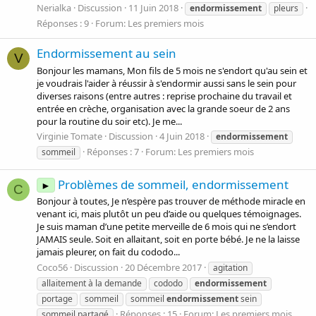
Nerialka
Discussion
11 Juin 2018
endormissement
pleurs
Réponses : 9
Forum:
Les premiers mois
Endormissement au sein
V
Bonjour les mamans, Mon fils de 5 mois ne s'endort qu'au sein et
je voudrais l'aider à réussir à s'endormir aussi sans le sein pour
diverses raisons (entre autres : reprise prochaine du travail et
entrée en crèche, organisation avec la grande soeur de 2 ans
pour la routine du soir etc). Je me...
Virginie Tomate
Discussion
4 Juin 2018
endormissement
Réponses : 7
Forum:
Les premiers mois
sommeil
Problèmes de sommeil, endormissement
►
C
Bonjour à toutes, Je n’espère pas trouver de méthode miracle en
venant ici, mais plutôt un peu d’aide ou quelques témoignages.
Je suis maman d’une petite merveille de 6 mois qui ne s’endort
JAMAIS seule. Soit en allaitant, soit en porte bébé. Je ne la laisse
jamais pleurer, on fait du cododo...
Coco56
Discussion
20 Décembre 2017
agitation
allaitement à la demande
cododo
endormissement
portage
sommeil
sommeil
endormissement
sein
Réponses : 15
Forum:
Les premiers mois
sommeil partagé