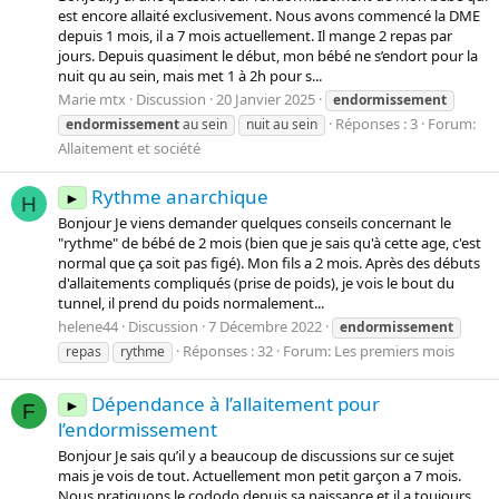
est encore allaité exclusivement. Nous avons commencé la DME
depuis 1 mois, il a 7 mois actuellement. Il mange 2 repas par
jours. Depuis quasiment le début, mon bébé ne s’endort pour la
nuit qu au sein, mais met 1 à 2h pour s...
Marie mtx
Discussion
20 Janvier 2025
endormissement
Réponses : 3
Forum:
endormissement
au sein
nuit au sein
Allaitement et société
Rythme anarchique
►
H
Bonjour Je viens demander quelques conseils concernant le
"rythme" de bébé de 2 mois (bien que je sais qu'à cette age, c'est
normal que ça soit pas figé). Mon fils a 2 mois. Après des débuts
d'allaitements compliqués (prise de poids), je vois le bout du
tunnel, il prend du poids normalement...
helene44
Discussion
7 Décembre 2022
endormissement
Réponses : 32
Forum:
Les premiers mois
repas
rythme
Dépendance à l’allaitement pour
►
F
l’endormissement
Bonjour Je sais qu’il y a beaucoup de discussions sur ce sujet
mais je vois de tout. Actuellement mon petit garçon a 7 mois.
Nous pratiquons le cododo depuis sa naissance et il a toujours