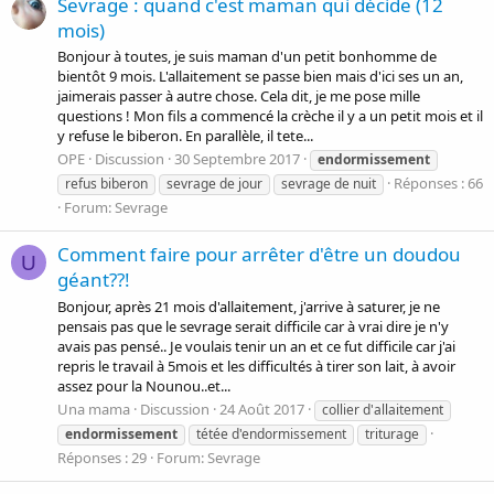
Sevrage : quand c'est maman qui décide (12
mois)
Bonjour à toutes, je suis maman d'un petit bonhomme de
bientôt 9 mois. L'allaitement se passe bien mais d'ici ses un an,
jaimerais passer à autre chose. Cela dit, je me pose mille
questions ! Mon fils a commencé la crèche il y a un petit mois et il
y refuse le biberon. En parallèle, il tete...
OPE
Discussion
30 Septembre 2017
endormissement
Réponses : 66
refus biberon
sevrage de jour
sevrage de nuit
Forum:
Sevrage
Comment faire pour arrêter d'être un doudou
U
géant??!
Bonjour, après 21 mois d'allaitement, j'arrive à saturer, je ne
pensais pas que le sevrage serait difficile car à vrai dire je n'y
avais pas pensé.. Je voulais tenir un an et ce fut difficile car j'ai
repris le travail à 5mois et les difficultés à tirer son lait, à avoir
assez pour la Nounou..et...
Una mama
Discussion
24 Août 2017
collier d'allaitement
endormissement
tétée d'endormissement
triturage
Réponses : 29
Forum:
Sevrage