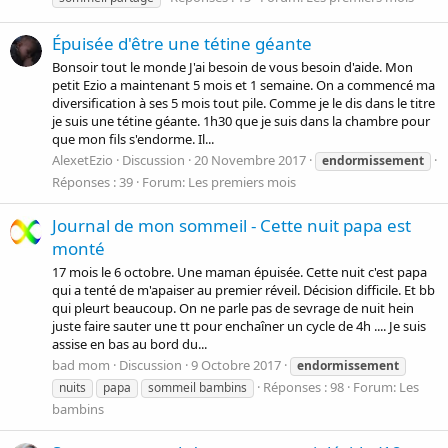
Épuisée d'être une tétine géante
Bonsoir tout le monde J'ai besoin de vous besoin d'aide. Mon
petit Ezio a maintenant 5 mois et 1 semaine. On a commencé ma
diversification à ses 5 mois tout pile. Comme je le dis dans le titre
je suis une tétine géante. 1h30 que je suis dans la chambre pour
que mon fils s'endorme. Il...
AlexetEzio
Discussion
20 Novembre 2017
endormissement
Réponses : 39
Forum:
Les premiers mois
Journal de mon sommeil - Cette nuit papa est
monté
17 mois le 6 octobre. Une maman épuisée. Cette nuit c'est papa
qui a tenté de m'apaiser au premier réveil. Décision difficile. Et bb
qui pleurt beaucoup. On ne parle pas de sevrage de nuit hein
juste faire sauter une tt pour enchaîner un cycle de 4h .... Je suis
assise en bas au bord du...
bad mom
Discussion
9 Octobre 2017
endormissement
Réponses : 98
Forum:
Les
nuits
papa
sommeil bambins
bambins