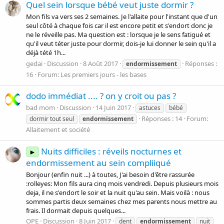
Quel sein lorsque bébé veut juste dormir ?
Mon fils va vers ses 2 semaines. Je l'allaite pour l'instant que d'un
seul côté à chaque fois car il est encore petit et s'endort donc je
ne le réveille pas. Ma question est : lorsque je le sens fatigué et
qu'il veut téter juste pour dormir, dois-je lui donner le sein qu'il a
déjà tété 1h...
gedai
Discussion
8 Août 2017
Réponses :
endormissement
16
Forum:
Les premiers jours - les bases
dodo immédiat .... ? on y croit ou pas ?
bad mom
Discussion
14 Juin 2017
astuces
bébé
Réponses : 14
Forum:
dormir tout seul
endormissement
Allaitement et société
Nuits difficiles : réveils nocturnes et
►
endormissement au sein compliiqué
Bonjour (enfin nuit ...) à toutes, J'ai besoin d'être rassurée
:rolleyes: Mon fils aura cinq mois vendredi. Depuis plusieurs mois
deja, il ne s'endort le soir et la nuit qu'au sein. Mais voilà : nous
sommes partis deux semaines chez mes parents nous mettre au
frais. Il dormait depuis quelques...
OPE
Discussion
8 Juin 2017
dent
endormissement
nuit