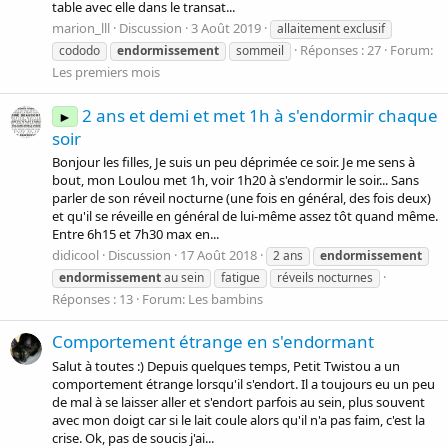
table avec elle dans le transat...
marion_lll
Discussion
3 Août 2019
allaitement exclusif
Réponses : 27
Forum:
cododo
endormissement
sommeil
Les premiers mois
2 ans et demi et met 1h à s'endormir chaque
►
soir
Bonjour les filles, Je suis un peu déprimée ce soir. Je me sens à
bout, mon Loulou met 1h, voir 1h20 à s'endormir le soir... Sans
parler de son réveil nocturne (une fois en général, des fois deux)
et qu'il se réveille en général de lui-même assez tôt quand même.
Entre 6h15 et 7h30 max en...
didicool
Discussion
17 Août 2018
2 ans
endormissement
endormissement
au sein
fatigue
réveils nocturnes
Réponses : 13
Forum:
Les bambins
Comportement étrange en s'endormant
Salut à toutes :) Depuis quelques temps, Petit Twistou a un
comportement étrange lorsqu'il s'endort. Il a toujours eu un peu
de mal à se laisser aller et s'endort parfois au sein, plus souvent
avec mon doigt car si le lait coule alors qu'il n'a pas faim, c'est la
crise. Ok, pas de soucis j'ai...