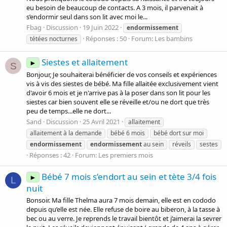
eu besoin de beaucoup de contacts. A 3 mois, il parvenait à
s’endormir seul dans son lit avec moi le...
Fbag
Discussion
19 Juin 2022
endormissement
Réponses : 50
Forum:
Les bambins
tétées nocturnes
Siestes et allaitement
►
S
Bonjour, Je souhaiterai bénéficier de vos conseils et expériences
vis à vis des siestes de bébé. Ma fille allaitée exclusivement vient
d'avoir 6 mois et je n'arrive pas à la poser dans son lit pour les
siestes car bien souvent elle se réveille et/ou ne dort que très
peu de temps...elle ne dort...
Sand
Discussion
25 Avril 2021
allaitement
allaitement à la demande
bébé 6 mois
bébé dort sur moi
endormissement
endormissement
au sein
réveils
sestes
Réponses : 42
Forum:
Les premiers mois
Bébé 7 mois s’endort au sein et tète 3/4 fois
►
L
nuit
Bonsoir. Ma fille Thelma aura 7 mois demain, elle est en cododo
depuis qu’elle est née. Elle refuse de boire au biberon, à la tasse à
bec ou au verre. Je reprends le travail bientôt et j’aimerai la sevrer