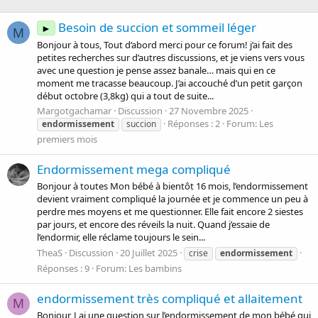
Besoin de succion et sommeil léger
►
M
Bonjour à tous, Tout d’abord merci pour ce forum! j’ai fait des
petites recherches sur d’autres discussions, et je viens vers vous
avec une question je pense assez banale… mais qui en ce
moment me tracasse beaucoup. J’ai accouché d’un petit garçon
début octobre (3,8kg) qui a tout de suite...
Margotgachamar
Discussion
27 Novembre 2025
Réponses : 2
Forum:
Les
endormissement
succion
premiers mois
Endormissement mega compliqué
Bonjour à toutes Mon bébé à bientôt 16 mois, l’endormissement
devient vraiment compliqué la journée et je commence un peu à
perdre mes moyens et me questionner. Elle fait encore 2 siestes
par jours, et encore des réveils la nuit. Quand j’essaie de
l’endormir, elle réclame toujours le sein...
TheaS
Discussion
20 Juillet 2025
crise
endormissement
Réponses : 9
Forum:
Les bambins
endormissement très compliqué et allaitement
M
Bonjour, J ai une question sur l’endormissement de mon bébé qui