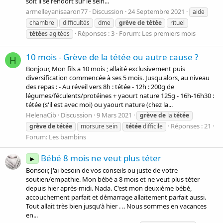
soit il se rendort sur le sein...
armelleyanisaaron77
Discussion
24 Septembre 2021
aide
chambre
difficultés
dme
grève
de
tétée
rituel
Réponses : 3
Forum:
Les premiers mois
tétée
s agitées
10 mois - Grève de la tétée ou autre cause ?
H
Bonjour, Mon fils a 10 mois ; allaité exclusivement puis
diversification commencée à ses 5 mois. Jusqu'alors, au niveau
des repas : - Au réveil vers 8h : tétée - 12h : 200g de
légumes/féculents/protéines + yaourt nature 125g - 16h-16h30 :
tétée (s'il est avec moi) ou yaourt nature (chez la...
HelenaCib
Discussion
9 Mars 2021
grève
de
la
tétée
Réponses : 21
grève
de
tétée
morsure sein
tétée
difficile
Forum:
Les bambins
Bébé 8 mois ne veut plus téter
►
Bonsoir, J'ai besoin de vos conseils ou juste de votre
soutien/empathie. Mon bébé a 8 mois et ne veut plus téter
depuis hier après-midi. Nada. C'est mon deuxième bébé,
accouchement parfait et démarrage allaitement parfait aussi.
Tout allait très bien jusqu'à hier . .. Nous sommes en vacances
en...