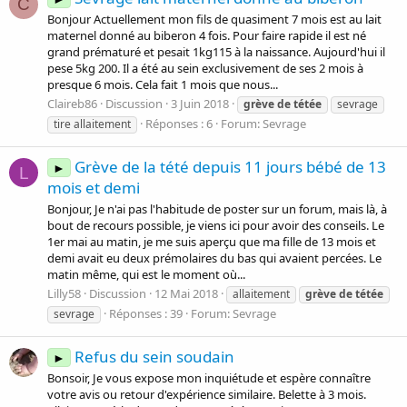
C
Bonjour Actuellement mon fils de quasiment 7 mois est au lait
maternel donné au biberon 4 fois. Pour faire rapide il est né
grand prématuré et pesait 1kg115 à la naissance. Aujourd'hui il
pese 5kg 200. Il a été au sein exclusivement de ses 2 mois à
presque 6 mois. Cela fait 1 mois que nous...
Claireb86
Discussion
3 Juin 2018
grève
de
tétée
sevrage
Réponses : 6
Forum:
Sevrage
tire allaitement
Grève de la tété depuis 11 jours bébé de 13
►
L
mois et demi
Bonjour, Je n'ai pas l'habitude de poster sur un forum, mais là, à
bout de recours possible, je viens ici pour avoir des conseils. Le
1er mai au matin, je me suis aperçu que ma fille de 13 mois et
demi avait eu deux prémolaires du bas qui avaient percées. Le
matin même, qui est le moment où...
Lilly58
Discussion
12 Mai 2018
allaitement
grève
de
tétée
Réponses : 39
Forum:
Sevrage
sevrage
Refus du sein soudain
►
Bonsoir, Je vous expose mon inquiétude et espère connaître
votre avis ou retour d'expérience similaire. Belette à 3 mois.