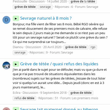
Pestouille
Discussion
14 Juillet 2020
grève
de
la
tétée
Réponses : 6
Forum:
Sevrage
grève
de
tétée
sevrage
Sevrage naturel à 8 mois ?
►
D
Bonjour, ma fille vient de fêter ses 8 mois. Bébé RGO sévère qui
se remet doucement de ses premiers mois de calvaire, elle refuse
le sein depuis 2 jours mais je me demande si ce n’est pas un peu
tôt pour un sevrage naturel ? Serait-ce plutôt une grève du sein ?
Ce qui me surprendrai car toujours...
Dianou
Discussion
20 Avril 2020
grève
de
tétée
rgo
Réponses : 9
Forum:
Sevrage
sevrage
Grève de tétée / quasi refus des liquides
►
J'en ai parlé dans le sujet pour se défouler, mais vu que ça dure et
que je n'ai pas trouvé de situations équivalentes dans les
(nombreux) sujets sur les grèves de tétées, j'essaie de tout lister
voir si quelqu'un aurait une idée... Depuis jeudi (donc en est à 3
jours maintenant), le...
Eclira
Discussion
9 Septembre 2018
grève
de
tétée
Réponses : 51
Forum:
Les premiers mois
refus
de
tétée
Sevrage lait maternel donné au biberon
►