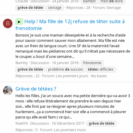
ChaDel
Discussion
24 Janvier 2018
bambin
frein
de
lèvre
Réponses : 28
Forum:
Sevrage
grève
de
tétée
sevrage
Help ! Ma fille de 12j refuse de têter suite à
►
B
frenotomie
Bonsoir, Je suis une maman désespérée et à la recherche d'aide
pour savoir comment sauver mon allaitement. Ma fille est née
avec un frein de langue court. Une SF de la maternité l'avait
remarqué mais les pédiatres ont dit qu'il n'était pas nécessaire de
le couper. u bout d'une semaine...
Bamby
Discussion
16 Janvier 2018
frénotomie
grève
de
tétée
problème
de
succion
tétée
s difficiles
Réponses : 22
Forum:
Les premiers jours - les bases
Grève de tétées ?
Hello les filles. J'ai un soucis avec ma petite dernière qui va avoir 3
mois : elle refuse littéralement de prendre le sein depuis hier
soir... elle finit par se résigner apres plusieurs minutes de
hurlement...ça a commencé hier soir elle a commencé à pleurer
parce qu elle avait faim ( ce qui...
Nia974
Discussion
16 Décembre 2017
grève
de
tétée
Réponses : 5
Forum:
Les premiers mois