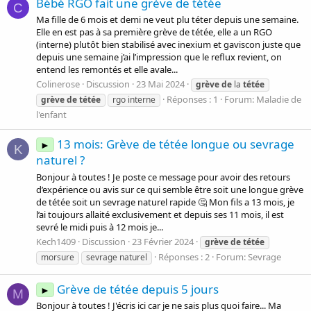
Bébé RGO fait une grève de tétée
C
Ma fille de 6 mois et demi ne veut plu téter depuis une semaine.
Elle en est pas à sa première grève de tétée, elle a un RGO
(interne) plutôt bien stabilisé avec inexium et gaviscon juste que
depuis une semaine j’ai l’impression que le reflux revient, on
entend les remontés et elle avale...
Colinerose
Discussion
23 Mai 2024
grève
de
la
tétée
Réponses : 1
Forum:
Maladie de
grève
de
tétée
rgo interne
l'enfant
13 mois: Grève de tétée longue ou sevrage
►
K
naturel ?
Bonjour à toutes ! Je poste ce message pour avoir des retours
d’expérience ou avis sur ce qui semble être soit une longue grève
de tétée soit un sevrage naturel rapide 🤔 Mon fils a 13 mois, je
l’ai toujours allaité exclusivement et depuis ses 11 mois, il est
sevré le midi puis à 12 mois je...
Kech1409
Discussion
23 Février 2024
grève
de
tétée
Réponses : 2
Forum:
Sevrage
morsure
sevrage naturel
Grève de tétée depuis 5 jours
►
M
Bonjour à toutes ! J'écris ici car je ne sais plus quoi faire... Ma