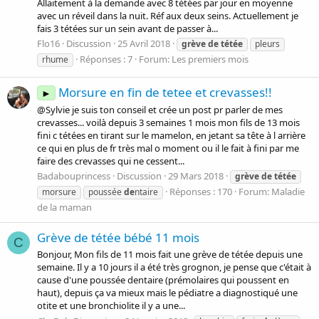
Allaitement à la demande avec 8 tétées par jour en moyenne
avec un réveil dans la nuit. Réf aux deux seins. Actuellement je
fais 3 tétées sur un sein avant de passer à...
Flo16
Discussion
25 Avril 2018
grève
de
tétée
pleurs
Réponses : 7
Forum:
Les premiers mois
rhume
Morsure en fin de tetee et crevasses!!
►
@Sylvie je suis ton conseil et crée un post pr parler de mes
crevasses... voilà depuis 3 semaines 1 mois mon fils de 13 mois
fini c tétées en tirant sur le mamelon, en jetant sa tête à l arrière
ce qui en plus de fr très mal o moment ou il le fait à fini par me
faire des crevasses qui ne cessent...
Badabouprincess
Discussion
29 Mars 2018
grève
de
tétée
Réponses : 170
Forum:
Maladie
morsure
poussée
de
ntaire
de la maman
Grève de tétée bébé 11 mois
C
Bonjour, Mon fils de 11 mois fait une grève de tétée depuis une
semaine. Il y a 10 jours il a été très grognon, je pense que c'était à
cause d'une poussée dentaire (prémolaires qui poussent en
haut), depuis ça va mieux mais le pédiatre a diagnostiqué une
otite et une bronchiolite il y a une...