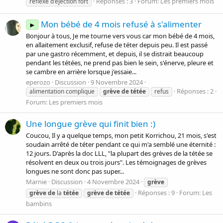
Réponses : 3
Forum:
Les premiers mois
réflexe d'ejection fort
Mon bébé de 4 mois refusé à s'alimenter
►
Bonjour à tous, Je me tourne vers vous car mon bébé de 4 mois,
en allaitement exclusif, refuse de téter depuis peu. Il est passé
par une gastro récemment, et depuis, il se distrait beaucoup
pendant les tétées, ne prend pas bien le sein, s'énerve, pleure et
se cambre en arrière lorsque j'essaie...
eperozo
Discussion
9 Novembre 2024
Réponses : 2
alimentation complique
grève
de
tétée
refus
Forum:
Les premiers mois
Une longue grève qui finit bien :)
Coucou, Il y a quelque temps, mon petit Korrichou, 21 mois, s'est
soudain arrêté de téter pendant ce qui m'a semblé une éternité :
12 jours. D'après la doc LLL, "la plupart des grèves de la tétée se
résolvent en deux ou trois jours". Les témoignages de grèves
longues ne sont donc pas super...
Marnie
Discussion
4 Novembre 2024
grève
Réponses : 9
Forum:
Les
grève
de
la
tétée
grève
de
tétée
bambins