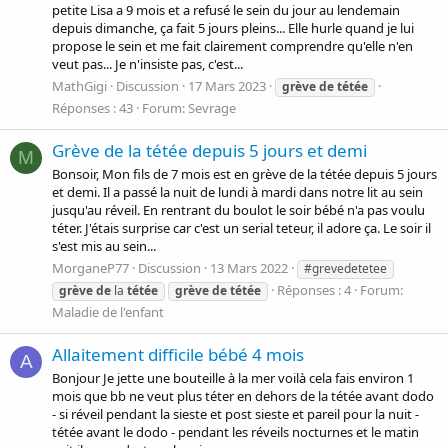
petite Lisa a 9 mois et a refusé le sein du jour au lendemain
depuis dimanche, ça fait 5 jours pleins... Elle hurle quand je lui
propose le sein et me fait clairement comprendre qu'elle n'en
veut pas... Je n'insiste pas, c'est...
MathGigi
Discussion
17 Mars 2023
grève
de
tétée
Réponses : 43
Forum:
Sevrage
Grève de la tétée depuis 5 jours et demi
M
Bonsoir, Mon fils de 7 mois est en grève de la tétée depuis 5 jours
et demi. Il a passé la nuit de lundi à mardi dans notre lit au sein
jusqu'au réveil. En rentrant du boulot le soir bébé n'a pas voulu
téter. J'étais surprise car c'est un serial teteur, il adore ça. Le soir il
s'est mis au sein...
MorganeP77
Discussion
13 Mars 2022
#grevedetetee
Réponses : 4
Forum:
grève
de
la
tétée
grève
de
tétée
Maladie de l'enfant
Allaitement difficile bébé 4 mois
A
Bonjour Je jette une bouteille à la mer voilà cela fais environ 1
mois que bb ne veut plus téter en dehors de la tétée avant dodo
- si réveil pendant la sieste et post sieste et pareil pour la nuit -
tétée avant le dodo - pendant les réveils nocturnes et le matin