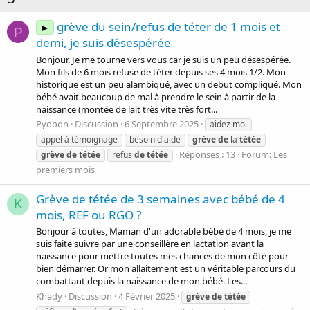
grève du sein/refus de téter de 1 mois et
►
P
demi, je suis désespérée
Bonjour, Je me tourne vers vous car je suis un peu désespérée.
Mon fils de 6 mois refuse de téter depuis ses 4 mois 1/2. Mon
historique est un peu alambiqué, avec un debut compliqué. Mon
bébé avait beaucoup de mal à prendre le sein à partir de la
naissance (montée de lait très vite très fort...
Pyooon
Discussion
6 Septembre 2025
aidez moi
appel à témoignage
besoin d'aide
grève
de
la
tétée
Réponses : 13
Forum:
Les
grève
de
tétée
refus
de
tétée
premiers mois
Grève de tétée de 3 semaines avec bébé de 4
K
mois, REF ou RGO ?
Bonjour à toutes, Maman d'un adorable bébé de 4 mois, je me
suis faite suivre par une conseillère en lactation avant la
naissance pour mettre toutes mes chances de mon côté pour
bien démarrer. Or mon allaitement est un véritable parcours du
combattant depuis la naissance de mon bébé. Les...
Khady
Discussion
4 Février 2025
grève
de
tétée