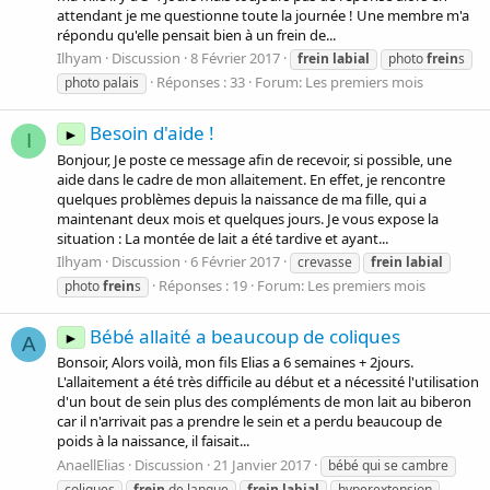
attendant je me questionne toute la journée ! Une membre m'a
répondu qu'elle pensait bien à un frein de...
Ilhyam
Discussion
8 Février 2017
frein
labial
photo
frein
s
Réponses : 33
Forum:
Les premiers mois
photo palais
Besoin d'aide !
►
I
Bonjour, Je poste ce message afin de recevoir, si possible, une
aide dans le cadre de mon allaitement. En effet, je rencontre
quelques problèmes depuis la naissance de ma fille, qui a
maintenant deux mois et quelques jours. Je vous expose la
situation : La montée de lait a été tardive et ayant...
Ilhyam
Discussion
6 Février 2017
crevasse
frein
labial
Réponses : 19
Forum:
Les premiers mois
photo
frein
s
Bébé allaité a beaucoup de coliques
►
A
Bonsoir, Alors voilà, mon fils Elias a 6 semaines + 2jours.
L'allaitement a été très difficile au début et a nécessité l'utilisation
d'un bout de sein plus des compléments de mon lait au biberon
car il n'arrivait pas a prendre le sein et a perdu beaucoup de
poids à la naissance, il faisait...
AnaellElias
Discussion
21 Janvier 2017
bébé qui se cambre
coliques
frein
de langue
frein
labial
hyperextension