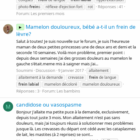
Réponses : 41
photo
frein
s
réflexe d'ejection fort
rot
Forum:
Les premiers mois
Mamelon douloureux, bébé a-t-il un frein de
►
lèvre?
Salut à toutes! Je suis nouvelle sur le forum, je suis l'heureuse
maman de deux petites princesses une de deux ans et demi et la
seconde 10 semaines. Voilà mon problème, premier point :
depuis deux semaines j'ai des grosses douleurs au mamelon le
gauche s'était.meme mis à saigner mais j'ai...
Soumimi
Discussion
9 Janvier 2017
allaitement
allaitement à la demande
crevasse
frein
de langue
frein
labial
mamelon décoloré
mamelon douloureux
Réponses : 3
Forum:
Les bambins
candidose ou vasospasme
M
Bonjour J'allaite ma petite puce à la demande, exclusivement,
depuis tout juste 3 mois. Mon allaitement n'est pas sans
douleurs, mais j'ai toujours réussi à solutionner mes problèmes
jusque là. Les crevasses du départ ont cédé avec les cataplasmes
de lait, les mastites (à 2 reprises) se sont...