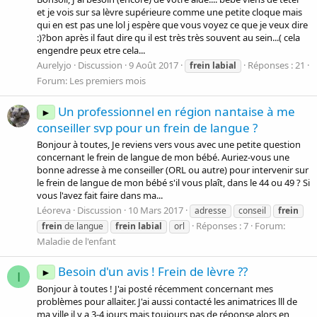
et je vois sur sa lèvre supérieure comme une petite cloque mais
qui en est pas une lol j espère que vous voyez ce que je veux dire
:)?bon après il faut dire qu il est très très souvent au sein...( cela
engendre peux etre cela...
Aurelyjo
Discussion
9 Août 2017
Réponses : 21
frein
labial
Forum:
Les premiers mois
Un professionnel en région nantaise à me
►
conseiller svp pour un frein de langue ?
Bonjour à toutes, Je reviens vers vous avec une petite question
concernant le frein de langue de mon bébé. Auriez-vous une
bonne adresse à me conseiller (ORL ou autre) pour intervenir sur
le frein de langue de mon bébé s'il vous plaît, dans le 44 ou 49 ? Si
vous l'avez fait faire dans ma...
Léoreva
Discussion
10 Mars 2017
adresse
conseil
frein
Réponses : 7
Forum:
frein
de langue
frein
labial
orl
Maladie de l'enfant
Besoin d'un avis ! Frein de lèvre ??
►
I
Bonjour à toutes ! J'ai posté récemment concernant mes
problèmes pour allaiter. J'ai aussi contacté les animatrices lll de
ma ville il y a 3-4 jours mais toujours pas de réponse alors en