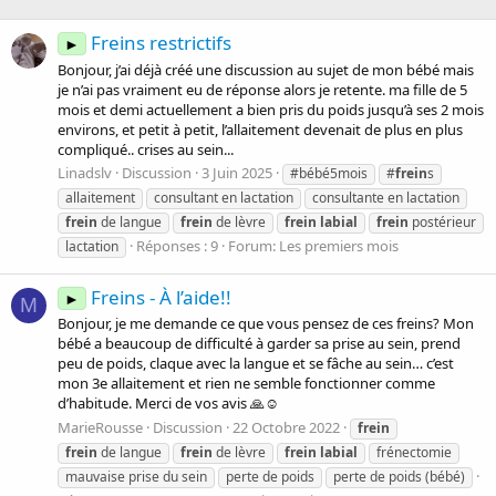
Freins restrictifs
►
Bonjour, j’ai déjà créé une discussion au sujet de mon bébé mais
je n’ai pas vraiment eu de réponse alors je retente. ma fille de 5
mois et demi actuellement a bien pris du poids jusqu’à ses 2 mois
environs, et petit à petit, l’allaitement devenait de plus en plus
compliqué.. crises au sein...
Linadslv
Discussion
3 Juin 2025
#bébé5mois
#
frein
s
allaitement
consultant en lactation
consultante en lactation
frein
de langue
frein
de lèvre
frein
labial
frein
postérieur
Réponses : 9
Forum:
Les premiers mois
lactation
Freins - À l’aide!!
►
M
Bonjour, je me demande ce que vous pensez de ces freins? Mon
bébé a beaucoup de difficulté à garder sa prise au sein, prend
peu de poids, claque avec la langue et se fâche au sein… c’est
mon 3e allaitement et rien ne semble fonctionner comme
d’habitude. Merci de vos avis 🙏☺️
MarieRousse
Discussion
22 Octobre 2022
frein
frein
de langue
frein
de lèvre
frein
labial
frénectomie
mauvaise prise du sein
perte de poids
perte de poids (bébé)