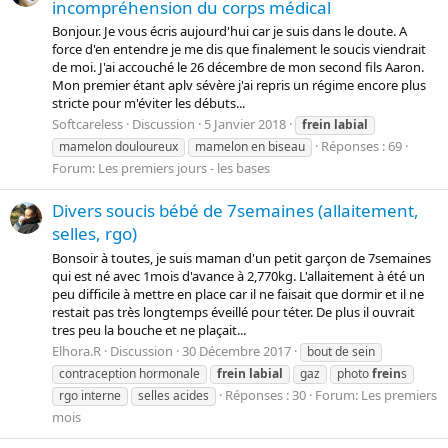
incompréhension du corps médical
Bonjour. Je vous écris aujourd'hui car je suis dans le doute. A
force d'en entendre je me dis que finalement le soucis viendrait
de moi. J'ai accouché le 26 décembre de mon second fils Aaron.
Mon premier étant aplv sévère j'ai repris un régime encore plus
stricte pour m'éviter les débuts...
Softcareless
Discussion
5 Janvier 2018
frein
labial
Réponses : 69
mamelon douloureux
mamelon en biseau
Forum:
Les premiers jours - les bases
Divers soucis bébé de 7semaines (allaitement,
selles, rgo)
Bonsoir à toutes, je suis maman d'un petit garçon de 7semaines
qui est né avec 1mois d'avance à 2,770kg. L'allaitement à été un
peu difficile à mettre en place car il ne faisait que dormir et il ne
restait pas très longtemps éveillé pour téter. De plus il ouvrait
tres peu la bouche et ne plaçait...
Elhora.R
Discussion
30 Décembre 2017
bout de sein
contraception hormonale
frein
labial
gaz
photo
frein
s
Réponses : 30
Forum:
Les premiers
rgo interne
selles acides
mois