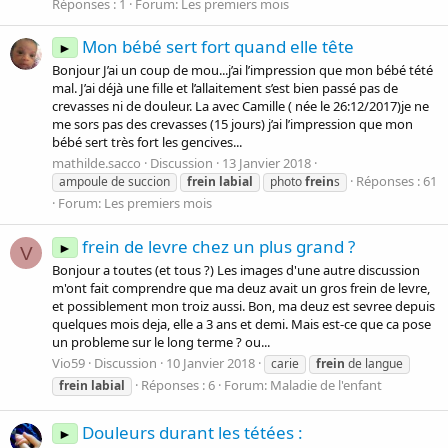
Réponses : 1
Forum:
Les premiers mois
Mon bébé sert fort quand elle tête
►
Bonjour J’ai un coup de mou...j’ai l’impression que mon bébé tété
mal. J’ai déjà une fille et l’allaitement s’est bien passé pas de
crevasses ni de douleur. La avec Camille ( née le 26:12/2017)je ne
me sors pas des crevasses (15 jours) j’ai l’impression que mon
bébé sert très fort les gencives...
mathilde.sacco
Discussion
13 Janvier 2018
Réponses : 61
ampoule de succion
frein
labial
photo
frein
s
Forum:
Les premiers mois
frein de levre chez un plus grand ?
►
V
Bonjour a toutes (et tous ?) Les images d'une autre discussion
m'ont fait comprendre que ma deuz avait un gros frein de levre,
et possiblement mon troiz aussi. Bon, ma deuz est sevree depuis
quelques mois deja, elle a 3 ans et demi. Mais est-ce que ca pose
un probleme sur le long terme ? ou...
Vio59
Discussion
10 Janvier 2018
carie
frein
de langue
Réponses : 6
Forum:
Maladie de l'enfant
frein
labial
Douleurs durant les tétées :
►