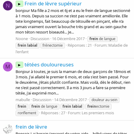
Frein de lèvre supérieur
►
N
bonjour Ma fille a 2 mois et 6j et a eu le frein de langue sectionné
à 1 mois. Depuis sa succion ne s’est pas vraiment améliorée. Elle
tete longtemps, fait beaucoup de tétouille en pinçant, elle n’a
jamais vraiment ouvert la bouche très grand et au sein gauche
mon téton ressort biseauté... Je...
Noone
Discussion
16 Décembre 2017
frein
de langue
Réponses : 21
Forum:
Maladie de
frein
labial
frénectomie
l'enfant
tétées douloureuses
►
M
Bonjour à toutes, je suis la maman de deux garçons de 18mois et
3 mois. J'ai allaité le premier 6 mois, et cela s'est bien passé. Pour
le deuxième, j'étais plutôt confiante. Mais voilà, dès le début, rien
ne s'est passé correctement. Il a mis 3 jours a faire sa première
tétée, j'ai exprimé mon...
mabulle
Discussion
14 Décembre 2017
douleur au sein
frein
frein
de langue
frein
labial
frein
ectomie
Réponses : 27
Forum:
Les premiers mois
ronflement
frein de lèvre
Bonsoir, J ai besoin (encore) de votre aide.... bébé viens de téter