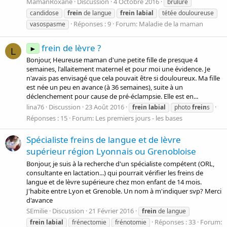
MamanRoxane
Discussion
4 Octobre 2016
brûlure
candidose
frein
de langue
frein
labial
tétée douloureuse
Réponses : 9
Forum:
Maladie de la maman
vasospasme
frein de lèvre ?
►
L
Bonjour, Heureuse maman d'une petite fille de presque 4
semaines, l'allaitement maternel et pour moi une évidence. Je
n'avais pas envisagé que cela pouvait être si douloureux. Ma fille
est née un peu en avance (à 36 semaines), suite à un
déclenchement pour cause de pré-éclampsie. Elle est en...
lina76
Discussion
23 Août 2016
frein
labial
photo
frein
s
Réponses : 15
Forum:
Les premiers jours - les bases
Spécialiste freins de langue et de lèvre
supérieur région Lyonnais ou Grenobloise
Bonjour, je suis à la recherche d'un spécialiste compétent (ORL,
consultante en lactation...) qui pourrait vérifier les freins de
langue et de lèvre supérieure chez mon enfant de 14 mois.
J'habite entre Lyon et Grenoble. Un nom à m'indiquer svp? Merci
d'avance
SEmilie
Discussion
21 Février 2016
frein
de langue
Réponses : 33
Forum:
frein
labial
frénectomie
frénotomie