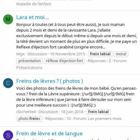
Maladie de l'enfant
Lara et moi...
M
Bonjour à toutes (et à tous peut-être aussi), Je suis maman
depuis 2 mois et demi de la ravissante Lara. J'allaite
exclusivement depuis le début même si depuis une mois et demi,
la tété devient un moment de plus en plus difficile. Je me paye un
Reflexe d'éjection fort carabiné (origine encore...
Mgx
Discussion
16 Novembre 2015
frein
labial
moral
Réponses : 2
Forum:
présentation
réflexe d'ejection fort
Présentations
Freins de lèvres ? ( photos )
C
Voici des photos des freins de lèvres de mon bébé. Qu'en pensez-
vous ? frein de la Lèvre supérieure : [/url][/IMG] [/url][/IMG] frein
de la lèvre inférieure ( que j'arrive à faire dérouler sur mon sein
pour une meilleure succion ) : [/url][/IMG] ;)
clochette4
Discussion
18 Juin 2014
frein
labial
Réponses : 10
Forum:
Les premiers mois
photo
frein
s
Frein de lèvre et de langue
S