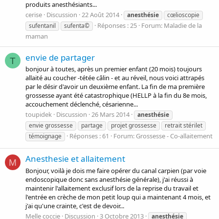
produits anesthésiants...
cerise
Discussion
22 Août 2014
anesthésie
cœlioscopie
Réponses : 25
Forum:
Maladie de la
sufentanil
sufenta©
maman
envie de partager
T
bonjour à toutes, après un premier enfant (20 mois) toujours
allaité au coucher -tétée câlin - et au réveil, nous voici attrapés
par le désir d'avoir un deuxième enfant. La fin de ma première
grossesse ayant été catastrophique (HELLP à la fin du 8e mois,
accouchement déclenché, césarienne...
toupidek
Discussion
26 Mars 2014
anesthésie
envie grossesse
partage
projet grossesse
retrait stérilet
Réponses : 61
Forum:
Grossesse - Co-allaitement
témoignage
Anesthesie et allaitement
M
Bonjour, voilà je dois me faire opérer du canal carpien (par voie
endoscopique donc sans anesthésie générale), j'ai réussi à
maintenir l'allaitement exclusif lors de la reprise du travail et
l'entrée en crèche de mon petit loup qui a maintenant 4 mois, et
j'ai qu'une crainte, c'est de devoir...
Melle coccie
Discussion
3 Octobre 2013
anesthésie