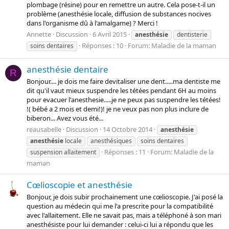
plombage (résine) pour en remettre un autre. Cela pose-t-il un
problème (anesthésie locale, diffusion de substances nocives
dans l'organisme dû à l'amalgame) ? Merci !
Annette
Discussion
6 Avril 2015
anesthésie
dentisterie
Réponses : 10
Forum:
Maladie de la maman
soins dentaires
anesthésie dentaire
R
Bonjour.... je dois me faire devitaliser une dent.....ma dentiste me
dit qu'il vaut mieux suspendre les tétées pendant 6H au moins
pour evacuer l'anesthesie.....je ne peux pas suspendre les tétées!
!( bébé a 2 mois et demi!)! je ne veux pas non plus inclure de
biberon... Avez vous été...
reausabelle
Discussion
14 Octobre 2014
anesthésie
anesthésie
locale
anesthésiques
soins dentaires
Réponses : 11
Forum:
Maladie de la
suspension allaitement
maman
Cœlioscopie et anesthésie
Bonjour, je dois subir prochainement une cœlioscopie. J'ai posé la
question au médecin qui me l'a prescrite pour la compatibilité
avec l'allaitement. Elle ne savait pas, mais a téléphoné à son mari
anesthésiste pour lui demander : celui-ci lui a répondu que les