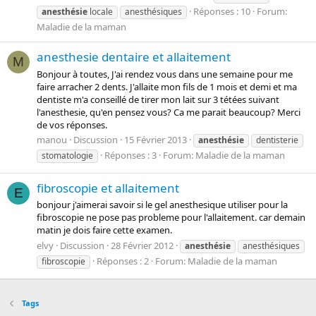
Réponses : 10
Forum:
anesthésie
locale
anesthésiques
Maladie de la maman
anesthesie dentaire et allaitement
M
Bonjour à toutes, J'ai rendez vous dans une semaine pour me
faire arracher 2 dents. J'allaite mon fils de 1 mois et demi et ma
dentiste m'a conseillé de tirer mon lait sur 3 tétées suivant
l'anesthesie, qu'en pensez vous? Ca me parait beaucoup? Merci
de vos réponses.
manou
Discussion
15 Février 2013
anesthésie
dentisterie
Réponses : 3
Forum:
Maladie de la maman
stomatologie
fibroscopie et allaitement
E
bonjour j'aimerai savoir si le gel anesthesique utiliser pour la
fibroscopie ne pose pas probleme pour l'allaitement. car demain
matin je dois faire cette examen.
elvy
Discussion
28 Février 2012
anesthésie
anesthésiques
Réponses : 2
Forum:
Maladie de la maman
fibroscopie
Tags