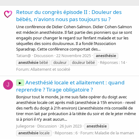
Retour du congrès épisode II : Douleur des
bébés, n'avions nous pas toujours su ?
Une conférence de Didier Cohen-Salmon. Didier Cohen-Salmon
est médecin anesthésiste. Il fait partie des pionniers qui se sont
engagés pour changer le regard sur l’enfant malade et sur les
séquelles des soins douloureux. Il a fondé l’Association
Sparadrap. Cette conférence comportait des...
Tatian@
Discussion
22 Novembre 2025
anesthésie
Réponses : 14
anesthésie
bébé
douleur
douleur bébé
Forum:
Allaitement et société
Anesthésié locale et allaitement : quand
►
J
reprendre ? Tirage obligatoire ?
Bonjour tout le monde, Je me suis faite opérer du doigt avec
anesthésie locale cet après midi (anesthésie à 15h environ - reveil
des nerfs du doigt à 21h environ) L’anesthésiste m’a conseillé de
tirer mon lait par précaution à la tétée du soir et de le jeter même
si à priori il n’y avait aucun...
Juliegorse
Discussion
26 Juin 2023
anesthésie
Réponses : 6
Forum:
Maladie de la maman
anesthésie
locale