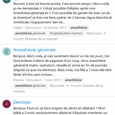
Bonsoir à ttes (et bonne année, il est encore temps ) Alors voilà,
je me demandais s' il était possible d'allaiter après une
Anesthésie générale et s' il est possible de garder bb avec soi ds
la chambre? Je dois me faire opérer de 2 hernies (ligne blanche et
ombilicale ) logiquement rien ne...
melan
Discussion
22 Janvier 2017
anesthésie
Réponses : 5
anesthésie
générale
hospitalisation maman
Forum:
Maladie de la maman
Anesthésie générale
E
Bonjour, Alors voila, je vais surement devoir un de ces jours, me
faire enlever 4 dents de sagesses d'un coup, donc anesthésie
général le matin, opération, réveille et sortie en fin de journée
(d’après ce que ma dentiste). Mais voila, ma fille a 7 mois elle tété
facile 5/6 fois sans inclure...
Eleuria
Discussion
5 Juin 2015
anesthésie
Réponses : 6
Forum:
Maladie de la
anesthésie
générale
maman
Dentiste
A
Bonjour, Peut-on se faire soigner les dents en allaitant ? Mon
bébé a 3 mois, exclusivement allaité et il faudrait m'enlever un