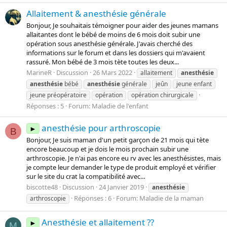
Allaitement & anesthésie générale
Bonjour, Je souhaitais témoigner pour aider des jeunes mamans
allaitantes dont le bébé de moins de 6 mois doit subir une
opération sous anesthésie générale. J'avais cherché des
informations sur le forum et dans les dossiers qui m'avaient
rassuré. Mon bébé de 3 mois tète toutes les deux...
MarineR
Discussion
26 Mars 2022
allaitement
anesthésie
anesthésie
bébé
anesthésie
générale
jeûn
jeune enfant
jeune préopératoire
opération
opération chirurgicale
Réponses : 5
Forum:
Maladie de l'enfant
anesthésie pour arthroscopie
►
B
Bonjour, Je suis maman d'un petit garçon de 21 mois qui tète
encore beaucoup et je dois le mois prochain subir une
arthroscopie. Je n'ai pas encore eu rv avec les anesthésistes, mais
je compte leur demander le type de produit employé et vérifier
sur le site du crat la compatibilité avec...
biscotte48
Discussion
24 Janvier 2019
anesthésie
Réponses : 6
Forum:
Maladie de la maman
arthroscopie
Anesthésie et allaitement ??
►
M