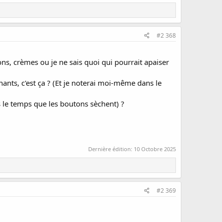
#2 368
ns, crèmes ou je ne sais quoi qui pourrait apaiser
nts, c'est ça ? (Et je noterai moi-même dans le
 le temps que les boutons sèchent) ?
Dernière édition:
10 Octobre 2025
#2 369