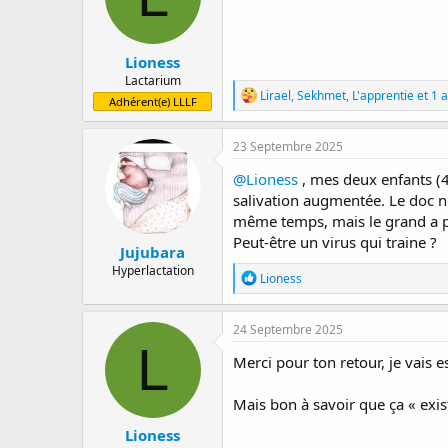
Lioness
Lactarium
R
Lirael
,
Sekhmet
,
L'apprentie
et 1 
Adhérent(e) LLLF
é
a
c
23 Septembre 2025
t
i
@Lioness
, mes deux enfants (4 
o
salivation augmentée. Le doc nou
n
même temps, mais le grand a par
s
:
Peut-être un virus qui traine ?
Jujubara
Hyperlactation
R
Lioness
é
a
c
24 Septembre 2025
t
L
i
Merci pour ton retour, je vais e
o
n
Mais bon à savoir que ça « exis
s
:
Lioness