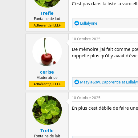
C'est pas dans la liste la varicell
s
:
Trefle
Fontaine de lait
R
Lullalynne
Adhérent(e) LLLF
é
a
c
10 Octobre 2025
t
i
De mémoire j'ai fait comme pour
o
rappelle plus qu'il y avait d'év
n
s
:
cerise
Modératrice
R
Masyla&sw
,
L'apprentie
et
Lullal
Adhérent(e) LLLF
é
a
c
10 Octobre 2025
t
i
En plus c'est débile de faire un
o
n
s
:
Trefle
Fontaine de lait