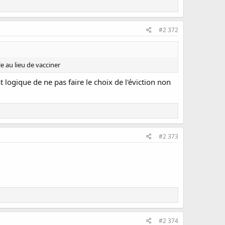
#2 372
le au lieu de vacciner
st logique de ne pas faire le choix de l'éviction non
#2 373
#2 374