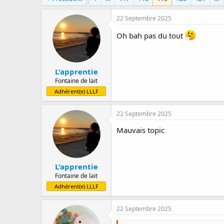
a
e
r
d
22 Septembre 2025
r
e
é
d
Oh bah pas du tout
e
é
p
b
a
u
L'apprentie
r
t
Fontaine de lait
Adhérent(e) LLLF
22 Septembre 2025
Mauvais topic
L'apprentie
Fontaine de lait
Adhérent(e) LLLF
22 Septembre 2025