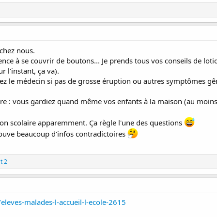
e chez nous.
e à se couvrir de boutons... Je prends tous vos conseils de lotio
 l'instant, ça va).
hez le médecin si pas de grosse éruption ou autres symptômes gêna
toire : vous gardiez quand même vos enfants à la maison (au moins
éviction scolaire apparemment. Ça règle l'une des questions
 trouve beaucoup d'infos contradictoires
t 2
eleves-malades-l-accueil-l-ecole-2615