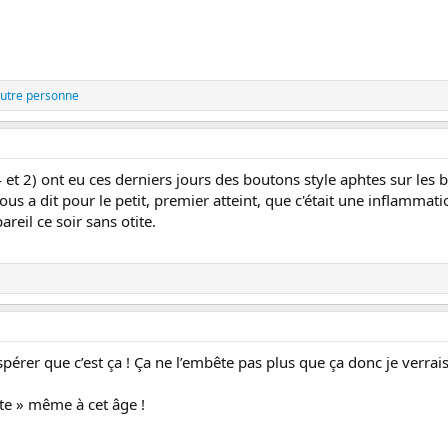
autre personne
et 2) ont eu ces derniers jours des boutons style aphtes sur les 
s a dit pour le petit, premier atteint, que c'était une inflammatio
eil ce soir sans otite.
spérer que c’est ça ! Ça ne l’embête pas plus que ça donc je verrai
te » même à cet âge !