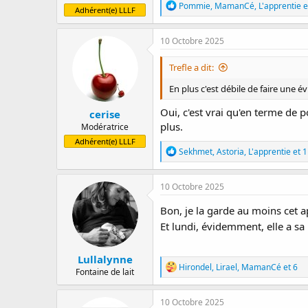
R
Pommie
,
MamanCé
,
L'apprentie
e
Adhérent(e) LLLF
é
a
c
10 Octobre 2025
t
i
Trefle a dit:
o
n
En plus c'est débile de faire une é
s
:
Oui, c'est vrai qu'en terme de po
cerise
plus.
Modératrice
Adhérent(e) LLLF
R
Sekhmet
,
Astoria
,
L'apprentie
et 1
é
a
c
10 Octobre 2025
t
i
Bon, je la garde au moins cet 
o
Et lundi, évidemment, elle a sa
n
s
:
Lullalynne
R
Hirondel
,
Lirael
,
MamanCé
et 6
Fontaine de lait
é
a
c
10 Octobre 2025