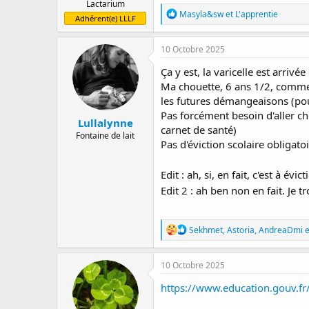
Lactarium
R
Masyla&sw
et
L'apprentie
Adhérent(e) LLLF
é
a
c
10 Octobre 2025
t
i
Ça y est, la varicelle est arrivé
o
Ma chouette, 6 ans 1/2, commenc
n
les futures démangeaisons (pour
s
:
Pas forcément besoin d'aller c
Lullalynne
carnet de santé)
Fontaine de lait
Pas d'éviction scolaire obliga
Edit : ah, si, en fait, c'est à 
Edit 2 : ah ben non en fait. Je
R
Sekhmet
,
Astoria
,
AndreaDmi
e
é
a
c
10 Octobre 2025
t
i
https://www.education.gouv.fr/
o
n