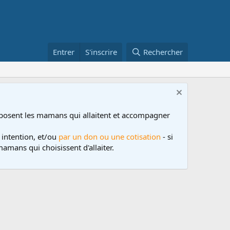
Entrer
S'inscrire
Rechercher
posent les mamans qui allaitent et accompagner
 intention, et/ou
par un don ou une cotisation
- si
amans qui choisissent d'allaiter.