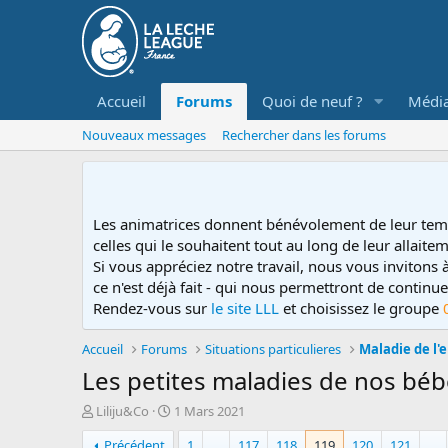
Accueil
Forums
Quoi de neuf ?
Médi
Nouveaux messages
Rechercher dans les forums
Les animatrices donnent bénévolement de leur tem
celles qui le souhaitent tout au long de leur allaitem
Si vous appréciez notre travail, nous vous invitons
ce n'est déjà fait - qui nous permettront de contin
Rendez-vous sur
le site LLL
et choisissez le groupe
Accueil
Forums
Situations particulieres
Maladie de l'
Les petites maladies de nos bé
D
D
Liliju&Co
1 Mars 2021
é
a
Précédent
1
…
117
118
119
120
121
…
m
t