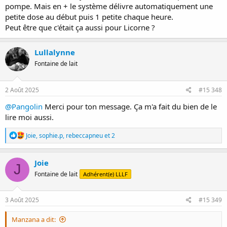
pompe. Mais en + le système délivre automatiquement une
petite dose au début puis 1 petite chaque heure.
Peut être que c'était ça aussi pour Licorne ?
Lullalynne
Fontaine de lait
2 Août 2025
#15 348
@Pangolin
Merci pour ton message. Ça m'a fait du bien de le
lire moi aussi.
R
Joie
,
sophie.p
,
rebeccapneu
et 2
é
a
c
Joie
J
t
Fontaine de lait
Adhérent(e) LLLF
i
o
n
s
3 Août 2025
#15 349
:
Manzana a dit: