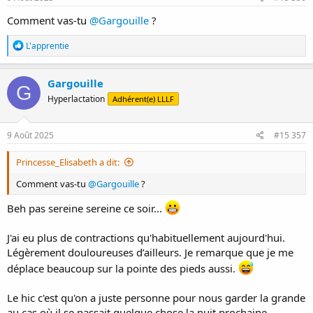
:
Comment vas-tu
@Gargouille
?
R
L'apprentie
é
a
c
Gargouille
G
t
Hyperlactation
Adhérent(e) LLLF
i
o
n
s
9 Août 2025
#15 357
:
Princesse_Elisabeth a dit:
Comment vas-tu
@Gargouille
?
Beh pas sereine sereine ce soir...
J'ai eu plus de contractions qu'habituellement aujourd'hui.
Légèrement douloureuses d’ailleurs. Je remarque que je me
déplace beaucoup sur la pointe des pieds aussi.
Le hic c'est qu'on a juste personne pour nous garder la grande
au cas où il se passait quelque chose la nuit prochaine.