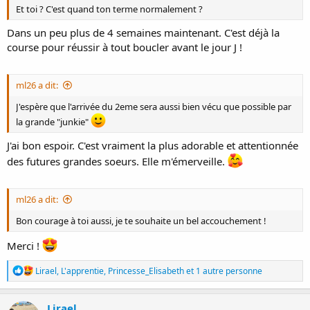
Et toi ? C'est quand ton terme normalement ?
Dans un peu plus de 4 semaines maintenant. C'est déjà la
course pour réussir à tout boucler avant le jour J !
ml26 a dit:
J'espère que l'arrivée du 2eme sera aussi bien vécu que possible par
la grande "junkie"
J'ai bon espoir. C'est vraiment la plus adorable et attentionnée
des futures grandes soeurs. Elle m'émerveille.
ml26 a dit:
Bon courage à toi aussi, je te souhaite un bel accouchement !
Merci !
R
Lirael
,
L'apprentie
,
Princesse_Elisabeth
et 1 autre personne
é
a
c
Lirael