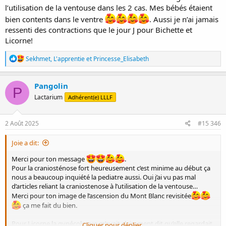
l’utilisation de la ventouse dans les 2 cas. Mes bébés étaient
bien contents dans le ventre
. Aussi je n’ai jamais
ressenti des contractions que le jour J pour Bichette et
Licorne!
R
Sekhmet
,
L'apprentie
et
Princesse_Elisabeth
é
a
c
Pangolin
P
t
Lactarium
Adhérent(e) LLLF
i
o
n
s
2 Août 2025
#15 346
:
Joie a dit:
Merci pour ton message
.
Pour la craniosténose fort heureusement c’est minime au début ça
nous a beaucoup inquiété la pediatre aussi. Oui j’ai vu pas mal
d’articles reliant la craniostenose à l’utilisation de la ventouse…
Merci pour ton image de l’ascension du Mont Blanc revisitée
ça me fait du bien.
Pour Licorne la gynécologue m’avait clairement dit qu’elle regardait
Cliquer pour déplier...