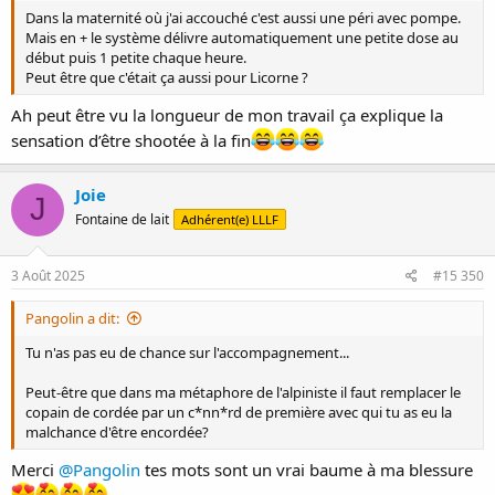
Dans la maternité où j'ai accouché c'est aussi une péri avec pompe.
Mais en + le système délivre automatiquement une petite dose au
début puis 1 petite chaque heure.
Peut être que c'était ça aussi pour Licorne ?
Ah peut être vu la longueur de mon travail ça explique la
sensation d’être shootée à la fin
Joie
J
Fontaine de lait
Adhérent(e) LLLF
3 Août 2025
#15 350
Pangolin a dit:
Tu n'as pas eu de chance sur l'accompagnement...
Peut-être que dans ma métaphore de l'alpiniste il faut remplacer le
copain de cordée par un c*nn*rd de première avec qui tu as eu la
malchance d'être encordée?
Merci
@Pangolin
tes mots sont un vrai baume à ma blessure