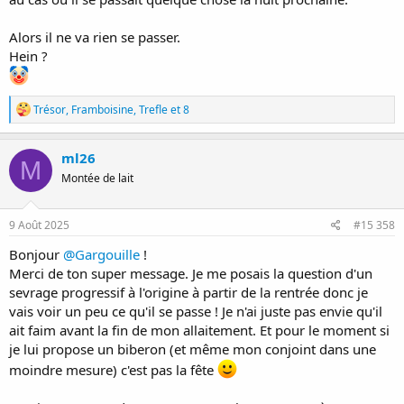
Alors il ne va rien se passer.
Hein ?
R
Trésor
,
Framboisine
,
Trefle
et 8
é
a
c
ml26
M
t
Montée de lait
i
o
n
s
9 Août 2025
#15 358
:
Bonjour
@Gargouille
!
Merci de ton super message. Je me posais la question d'un
sevrage progressif à l'origine à partir de la rentrée donc je
vais voir un peu ce qu'il se passe ! Je n'ai juste pas envie qu'il
ait faim avant la fin de mon allaitement. Et pour le moment si
je lui propose un biberon (et même mon conjoint dans une
moindre mesure) c'est pas la fête