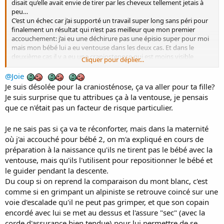
disait qu’elle avait envie de tirer par les cheveux tellement jetais à
peu…
C’est un échec car j’ai supporté un travail super long sans péri pour
finalement un résultat qui n’est pas meilleur que mon premier
accouchement: j’ai eu une déchirure pas une épisio super pour moi
mais mon bébé lui a eu ventouse dans les deux cas. Et dans le
deuxième cas il y a eu une craniostenose qui est moins visible
Cliquer pour déplier...
maintenant fort heureusement c’est une fille et les cheveux ça
pousse alors que pour ma première pas d’effet secondaire de la
@Joie
ventouse. C’est plus se sentir responsable de ses choix vis a vis de
Je suis désolée pour la craniosténose, ça va aller pour ta fille?
son enfant…Est-ce que j’aurais pu faire autrement pour lui éviter
Je suis surprise que tu attribues ça à la ventouse, je pensais
cela? Est-ce que vouloir faire de la physio a été bénéfique quand
que ce n'était pas un facteur de risque particulier.
même?
Je ne sais pas si ça va te réconforter, mais dans la maternité
où j'ai accouché pour bébé 2, on m'a expliqué en cours de
préparation à la naissance qu'ils ne tirent pas le bébé avec la
ventouse, mais qu'ils l'utilisent pour repositionner le bébé et
le guider pendant la descente.
Du coup si on reprend la comparaison du mont blanc, c'est
comme si en grimpant un alpiniste se retrouve coincé sur une
voie d'escalade qu'il ne peut pas grimper, et que son copain
encordé avec lui se met au dessus et l'assure "sec" (avec la
corde d'assurance bien tendue) pour lui permettre de se