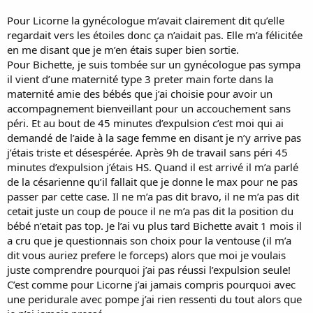
grimpé, personne ne l'a hissé.
Pour Licorne la gynécologue m’avait clairement dit qu’elle
regardait vers les étoiles donc ça n’aidait pas. Elle m’a félicitée
A titre plus personnel, je n'ai pas eu besoin d'instrument pour bébé
1. J'ai poussé quelques fois, et bébé était là tout de suite. Pour bébé
en me disant que je m’en étais super bien sortie.
2, clairement il y avait un souci. Bébé n'arrivait pas à s'engager, j'ai
Pour Bichette, je suis tombée sur un gynécologue pas sympa
essayé de pousser pareil que pour bébé 1 (voire mieux parce que
il vient d’une maternité type 3 preter main forte dans la
j'étais dans des conditions bien meilleures), ça ne faisait rien du tout.
maternité amie des bébés que j’ai choisie pour avoir un
Je sentais bien que bébé était là, tout proche, je touchais son crâne
accompagnement bienveillant pour un accouchement sans
avec mes doigts, mais pousser ne servait à rien.
péri. Et au bout de 45 minutes d’expulsion c’est moi qui ai
J'étais déçue mais pas surprise parce que j'avais compris par la sf
stagiaire qui m'avait examinée 5 heures avant que la position de
demandé de l’aide à la sage femme en disant je n’y arrive pas
bébé n'était pas top top, qu'elle espérait que bébé se tournerait un
j’étais triste et désespérée. Après 9h de travail sans péri 45
peu pour que ce soit plus facile. Quand la sf a fini par "proposer"*
minutes d’expulsion j’étais HS. Quand il est arrivé il m’a parlé
de demander au gynéco d'intervenir, j'étais intimement convaincue
de la césarienne qu’il fallait que je donne le max pour ne pas
que la position de bébé ne lui permettait pas de sortir sans aide. Le
passer par cette case. Il ne m’a pas dit bravo, il ne m’a pas dit
gynéco a pris le temps de nous expliquer ce qu'il allait faire, puis il a
cetait juste un coup de pouce il ne m’a pas dit la position du
positionné la ventouse, l'a utilisée à la poussée suivante pour
repositionner ou guider le bébé, et ensuite en deux ou trois
bébé n’etait pas top. Je l’ai vu plus tard Bichette avait 1 mois il
poussées c'était plié, c'était vraiment la position qui coinçait.
a cru que je questionnais son choix pour la ventouse (il m’a
dit vous auriez prefere le forceps) alors que moi je voulais
J'ajoute que tu es une warrior d'avoir fait tout ça sans péri
juste comprendre pourquoi j’ai pas réussi l’expulsion seule!
C’est comme pour Licorne j’ai jamais compris pourquoi avec
* j'écris "proposer" parce que c'est comme ça qu'elle m'a présenté
une peridurale avec pompe j’ai rien ressenti du tout alors que
les choses sur le moment, mais vu la vitesse à laquelle le gynéco est