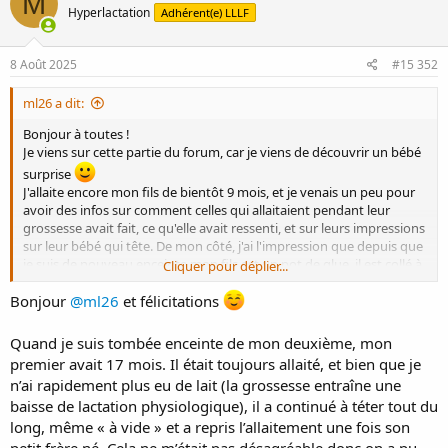
M
Hyperlactation
Adhérent(e) LLLF
8 Août 2025
#15 352
ml26 a dit:
Bonjour à toutes !
Je viens sur cette partie du forum, car je viens de découvrir un bébé
surprise
J'allaite encore mon fils de bientôt 9 mois, et je venais un peu pour
avoir des infos sur comment celles qui allaitaient pendant leur
grossesse avait fait, ce qu'elle avait ressenti, et sur leurs impressions
sur leur bébé qui tête. De mon côté, j'ai l'impression que depuis que
je suis de nouveau enceinte mon fils est un pot de glue, il est collé à
Cliquer pour déplier...
moi et réclame des tétées super longues. Et vous, quels sont vos
Bonjour
@ml26
et félicitations
retours
?
Quand je suis tombée enceinte de mon deuxième, mon
premier avait 17 mois. Il était toujours allaité, et bien que je
n’ai rapidement plus eu de lait (la grossesse entraîne une
baisse de lactation physiologique), il a continué à téter tout du
long, même « à vide » et a repris l’allaitement une fois son