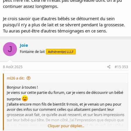
petit frère né. Cela ne m’était pas désagréable donc on a pu
continuer assez longtemps.
Je crois savoir que d’autres bébés se détournent du sein
puisqu’il n’y a plus de lait et se sèvrent pendant la grossesse.
Tu auras peut-être d’autres témoignages en ce sens.
Joie
J
Fontaine de lait
Adhérent(e) LLLF
8 Août 2025
#15 353
ml26 a dit:
Bonjour à toutes !
Je viens sur cette partie du forum, car je viens de découvrir un bébé
surprise
J'allaite encore mon fils de bientôt 9 mois, et je venais un peu pour
avoir des infos sur comment celles qui allaitaient pendant leur
grossesse avait fait, ce qu'elle avait ressenti, et sur leurs impressions
sur leur bébé qui tête. De mon côté, j'ai l'impression que depuis que
je suis de nouveau enceinte mon fils est un pot de glue, il est collé à
Cliquer pour déplier...
moi et réclame des tétées super longues. Et vous, quels sont vos