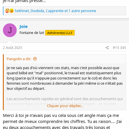
je n’ai jamais pressé…
arrivé je pense qu'elle l'avait déjà appelé, parce qu'elle aussi avait
compris que ça ne passerait pas sans. Le seul qui a été surpris c'est
R
mon conjoint, il gardait notre grande le jour de la super préparation
Sekhmet
,
Doobida
,
L'apprentie
et 1 autre personne
é
sur les incidents en cours d'accouchement et je pense que ça lui a
a
manqué.
c
Joie
J
t
Fontaine de lait
Adhérent(e) LLLF
i
o
n
s
2 Août 2025
#15 345
:
Pangolin a dit:
Je ne sais pas d'où viennent ces stats, mais c'est possible aussi que
quand bébé est "mal" positionné, le travail est statistiquement plus
long (parce qu'il n'appuie pas correctement sur le col) et donc les
femmes sont nombreuses à demander la péri même si ce n'était pas
leur objectif au départ.
Les accouchements rapides en général sont des accouchements qui
se passent bien, où il n'y a pas besoin d'instruments... et où c'est
Cliquer pour déplier...
peut être moins difficile de tenir sans péri.
Merci à toi je n’avais pas vu cela sous cet angle mais ça me
permet de mieux comprendre les chiffres. Tu as raison…. J’ai
eu deux accouchements avec des travails très longs et