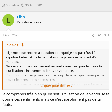
D
D
Sorcelica
30 Août 2018
é
a
m
t
Liha
L
a
e
Période de pointe
r
d
r
e
é
d
1 Août 2025
#15 341
e
é
p
b
Joie a dit:
a
u
r
t
Ici je me pose encore la question pourquoi je n’ai pas réussi à
expulser bébé naturellement alors que jai essayé pendant 45
minutes….
Niveau stat un accouchement naturel a une très grande minorité
d’utilisation d’instrumentation type ventouse.
Pour mon premier jai mis ça sur le coup de la péri qui m’a empêché
d’avoir les sensations necessaires.
Pour mon deuxième je ne sais absolument pas pourquoi. La sage
Cliquer pour déplier...
femme m’a dit que bébé était dans une position pas facile pour moi.
Le gynécologue que jai vu plus tard ne se souvenait pas (il n’avait
Je comprends très bien qu'en soit l'utilisation de la ventouse te
rien noté dans le dossier) mais m’a dit qu’il utilisait la ventouse
donne ces sentiments mais ce n'est absolument pas de ta
quand la presentation était normale…
faute.
Mon conjoint trouve ça fou que je me questionne encore des mois
après. Mais il na pas compris que la seule raison pour laquelle j’ai fait