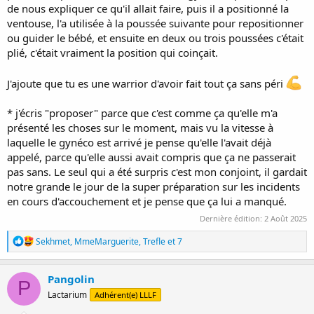
de nous expliquer ce qu'il allait faire, puis il a positionné la
ventouse, l'a utilisée à la poussée suivante pour repositionner
ou guider le bébé, et ensuite en deux ou trois poussées c'était
plié, c'était vraiment la position qui coinçait.
J'ajoute que tu es une warrior d'avoir fait tout ça sans péri
* j'écris "proposer" parce que c'est comme ça qu'elle m'a
présenté les choses sur le moment, mais vu la vitesse à
laquelle le gynéco est arrivé je pense qu'elle l'avait déjà
appelé, parce qu'elle aussi avait compris que ça ne passerait
pas sans. Le seul qui a été surpris c'est mon conjoint, il gardait
notre grande le jour de la super préparation sur les incidents
en cours d'accouchement et je pense que ça lui a manqué.
Dernière édition:
2 Août 2025
R
Sekhmet
,
MmeMarguerite
,
Trefle
et 7
é
a
c
Pangolin
P
t
Lactarium
Adhérent(e) LLLF
i
o