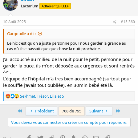
t
Lactarium
Adhérent(e) LLLF
i
o
n
s
10 Août 2025
#15 360
:
Gargouille a dit:
Le hic c'est qu'on a juste personne pour nous garder la grande au
cas où il se passait quelque chose la nuit prochaine.
J’ai accouché au milieu de la nuit pour le petit, personne pour
garder la puce, ils m’ont déposée aux urgences et sont rentrés
^^’.
L’équipe de l’hôpital m’a tres bien accompagné (surtout pour
le souffle j’avais tout oubliée), en 30min bébé été là.
R
Sekhmet
,
Trésor
,
Lilia
et 5
é
a
c
First
Last
Précédent
768 de 795
Suivant
t
i
Vous devez vous connecter ou créer un compte pour répondre.
o
n
s
Facebook
Twitter
Reddit
Pinterest
Tumblr
WhatsApp
E-mail
Lien