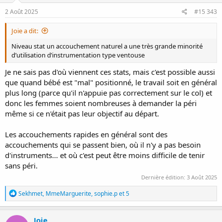
n
s
2 Août 2025
#15 343
:
Joie a dit:
Niveau stat un accouchement naturel a une très grande minorité
d’utilisation d’instrumentation type ventouse
Je ne sais pas d'où viennent ces stats, mais c'est possible aussi
que quand bébé est "mal" positionné, le travail soit en général
plus long (parce qu'il n'appuie pas correctement sur le col) et
donc les femmes soient nombreuses à demander la péri
même si ce n'était pas leur objectif au départ.
Les accouchements rapides en général sont des
accouchements qui se passent bien, où il n'y a pas besoin
d'instruments... et où c'est peut être moins difficile de tenir
sans péri.
Dernière édition:
3 Août 2025
R
Sekhmet
,
MmeMarguerite
,
sophie.p
et 5
é
a
c
Joie