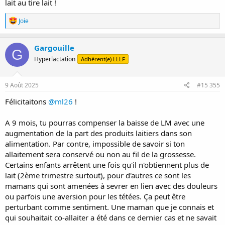
lait au tire lait !
R
Joie
é
a
c
Gargouille
G
t
Hyperlactation
Adhérent(e) LLLF
i
o
n
s
9 Août 2025
#15 355
:
Félicitaitons
@ml26
!
A 9 mois, tu pourras compenser la baisse de LM avec une
augmentation de la part des produits laitiers dans son
alimentation. Par contre, impossible de savoir si ton
allaitement sera conservé ou non au fil de la grossesse.
Certains enfants arrêtent une fois qu'il n'obtiennent plus de
lait (2ème trimestre surtout), pour d'autres ce sont les
mamans qui sont amenées à sevrer en lien avec des douleurs
ou parfois une aversion pour les tétées. Ça peut être
perturbant comme sentiment. Une maman que je connais et
qui souhaitait co-allaiter a été dans ce dernier cas et ne savait