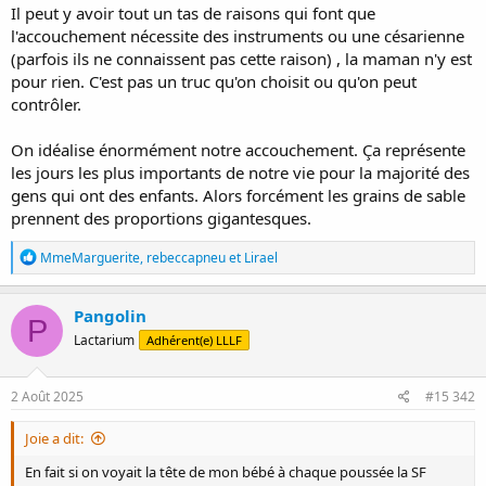
Il peut y avoir tout un tas de raisons qui font que
un accouchement physio c’est pour éviter la ventouse et donc c’est
l'accouchement nécessite des instruments ou une césarienne
cuisant comme échec
. En même temps je suis heureuse de ne
pas avoir terminé en cesarienne là ça aurait vraiment été le pire
(parfois ils ne connaissent pas cette raison) , la maman n'y est
pour rien. C'est pas un truc qu'on choisit ou qu'on peut
contrôler.
On idéalise énormément notre accouchement. Ça représente
les jours les plus importants de notre vie pour la majorité des
gens qui ont des enfants. Alors forcément les grains de sable
prennent des proportions gigantesques.
R
MmeMarguerite
,
rebeccapneu
et
Lirael
é
a
c
Pangolin
P
t
Lactarium
Adhérent(e) LLLF
i
o
n
s
2 Août 2025
#15 342
:
Joie a dit:
En fait si on voyait la tête de mon bébé à chaque poussée la SF