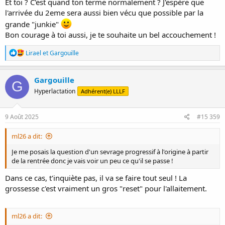
Et toi ? C'est quand ton terme normalement ? J'espère que
l'arrivée du 2eme sera aussi bien vécu que possible par la
grande "junkie"
Bon courage à toi aussi, je te souhaite un bel accouchement !
R
Lirael
et
Gargouille
é
a
c
Gargouille
G
t
Hyperlactation
Adhérent(e) LLLF
i
o
n
s
9 Août 2025
#15 359
:
ml26 a dit:
Je me posais la question d'un sevrage progressif à l'origine à partir
de la rentrée donc je vais voir un peu ce qu'il se passe !
Dans ce cas, t'inquiète pas, il va se faire tout seul ! La
grossesse c'est vraiment un gros "reset" pour l'allaitement.
ml26 a dit: