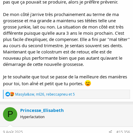
pas que ça pouvait se produire, alors je préfère prévenir.
De mon côté j'arrive très prochainement au terme de ma
grossesse et ma grande a maintenu ses tétées telle une
grosse junkie, lait ou non. La situation de mon côté est très
différente puisque qu'elle aura 3 ans le mois prochain. C'est
plus facile d'expliquer, de compenser. Elle a fini par "mal téter"
au cours du second trimestre. Je sentais souvent ses dents.
Maintenant que le colostrum est de retour, elle est de
nouveau plus performante bien que pas autant qu'avant le
démarrage de cette nouvelle grossesse.
Je te souhaite que tout se passe de la meilleure des manières
pour toi, ton aîné et petit que tu portes.
R
Masyla&sw
,
ml26
,
rebeccapneu
et 5
é
a
c
Princesse_Elisabeth
P
t
Hyperlactation
i
o
n
s
9 Août 2025
#15 356