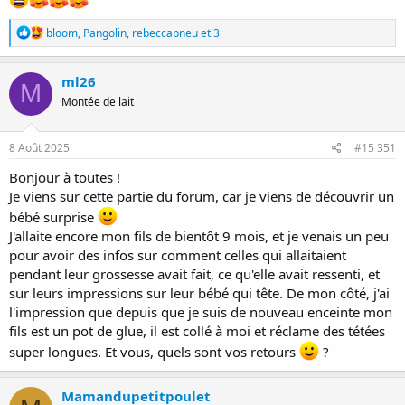
R
bloom
,
Pangolin
,
rebeccapneu
et 3
é
a
c
ml26
M
t
Montée de lait
i
o
n
s
8 Août 2025
#15 351
:
Bonjour à toutes !
Je viens sur cette partie du forum, car je viens de découvrir un
bébé surprise
J'allaite encore mon fils de bientôt 9 mois, et je venais un peu
pour avoir des infos sur comment celles qui allaitaient
pendant leur grossesse avait fait, ce qu'elle avait ressenti, et
sur leurs impressions sur leur bébé qui tête. De mon côté, j'ai
l'impression que depuis que je suis de nouveau enceinte mon
fils est un pot de glue, il est collé à moi et réclame des tétées
super longues. Et vous, quels sont vos retours
?
Mamandupetitpoulet