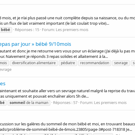
mois, et je n’ai plus passé une nuit complète depuis sa naissance, ou du moi
un flux de lait vraiment important (le lait coulait trop vite)...
Réponses : 15
Forum:
Les premiers mois
bébé
repas par jour » bébé 9/10mois
tant et donc je me retourne vers vous pour un éclairage (j’ai déjà lu pas mal
 Naïvement je réponds 3 repas solides et allaitement à la...
mois
diversification alimentaire
pédiatre
recommandation
sevrage
s
evrage
ges
intenant et souhaite aller vers un sevrage naturel malgré la reprise du travail.
ras uniquement et pouvait enchaîner alors 5h de...
Réponses : 57
Forum:
Les premiers mois
bé
sommeil
de la maman
scussion sur les galères du sommeil de mon bébé et moi, en trouvant beaucou
reads/problème-de-sommeil-bébé-de-6mois.23805/page-3#post-718318 Je...