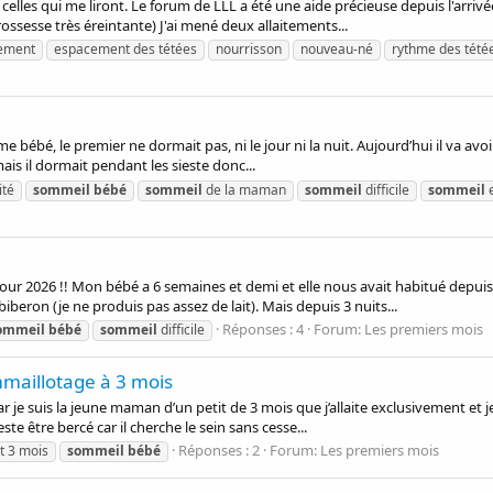
lles qui me liront. Le forum de LLL a été une aide précieuse depuis l'arrivée 
rossesse très éreintante) J'ai mené deux allaitements...
tement
espacement des tétées
nourrisson
nouveau-né
rythme des tété
 bébé, le premier ne dormait pas, ni le jour ni la nuit. Aujourd’hui il va avoir si
ais il dormait pendant les sieste donc...
ité
sommeil
bébé
sommeil
de la maman
sommeil
difficile
sommeil
e
our 2026 !! Mon bébé a 6 semaines et demi et elle nous avait habitué depui
 biberon (je ne produis pas assez de lait). Mais depuis 3 nuits...
Réponses : 4
Forum:
Les premiers mois
ommeil
bébé
sommeil
difficile
mmaillotage à 3 mois
 car je suis la jeune maman d’un petit de 3 mois que j’allaite exclusivement et
este être bercé car il cherche le sein sans cesse...
Réponses : 2
Forum:
Les premiers mois
t 3 mois
sommeil
bébé