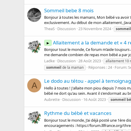
Sommeil bebe 8 mois
Bonjour à toutes les mamans, Mon bébé va avoir 8 
exclusivement. Au début de mon allaitement, j’avais 
TheaS
Discussion
23 Novembre 2024
sommeil
Allaitement a la demande et « 4 
►
Bonjour tout le monde, Ce forum m’aide toujours au
me demande combien de repas mon bébé a par jour.
Ladke
Discussion
28 Août 2023
allaitement 10 
Réponses : 24
Forum:
S
sommeil
de la maman
Le dodo au tétou - appel à temoigna
A
Hello à toutes ! J'allaite mon piou depuis 7 mois ma
bébé ne dort qu'au sein. Avant il s'endormait au b
Aubrette
Discussion
16 Août 2023
sommeil
bé
Rythme du bébé et vacances
Bonjour tout le monde, J’ai déjà posté une 1ère di
encouragements : https://forum.lllfrance.org/th