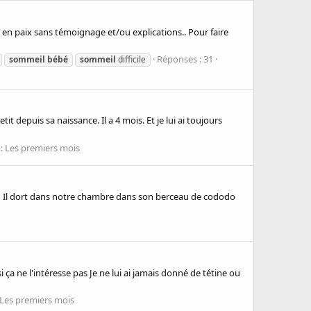
en paix sans témoignage et/ou explications.. Pour faire
Réponses : 31
sommeil
bébé
sommeil
difficile
it depuis sa naissance. Il a 4 mois. Et je lui ai toujours
:
Les premiers mois
‍💫 Il dort dans notre chambre dans son berceau de cododo
ça ne l'intéresse pas Je ne lui ai jamais donné de tétine ou
Les premiers mois