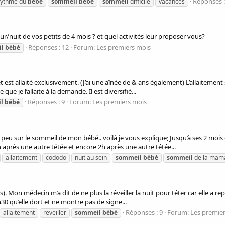
Réponses :
rythme du
bébé
sommeil
bébé
sommeil
difficile
vacances
ur/nuit de vos petits de 4 mois ? et quel activités leur proposer vous?
Réponses : 12
Forum:
Les premiers mois
l
bébé
 et est allaité exclusivement. (J’ai une aînée de & ans également) L’allaite
que je l’allaite à la demande. Il est diversifié...
Réponses : 9
Forum:
Les premiers mois
l
bébé
 peu sur le sommeil de mon bébé.. voilà je vous explique; Jusqu’à ses 2 mois
h après une autre tétée et encore 2h après une autre tétée...
allaitement
cododo
nuit au sein
sommeil
bébé
sommeil
de la mam
). Mon médecin m’a dit de ne plus la réveiller la nuit pour téter car elle a re
7h30 qu’elle dort et ne montre pas de signe...
Réponses : 9
Forum:
Les premiers
allaitement
reveiller
sommeil
bébé