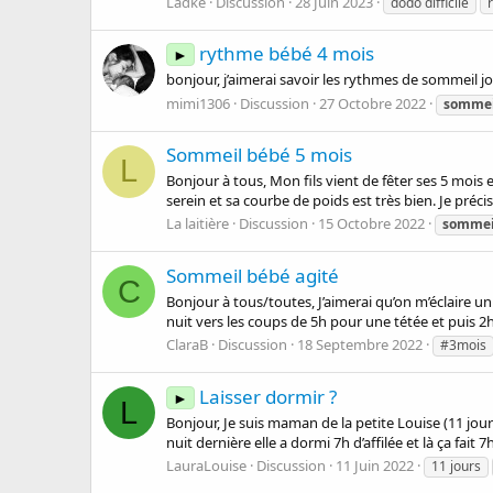
Ladke
Discussion
28 Juin 2023
dodo difficile
rythme bébé 4 mois
►
bonjour, j’aimerai savoir les rythmes de sommeil jo
mimi1306
Discussion
27 Octobre 2022
sommei
Sommeil bébé 5 mois
L
Bonjour à tous, Mon fils vient de fêter ses 5 mois
serein et sa courbe de poids est très bien. Je précise 
La laitière
Discussion
15 Octobre 2022
sommei
Sommeil bébé agité
C
Bonjour à tous/toutes, J’aimerai qu’on m’éclaire un
nuit vers les coups de 5h pour une tétée et puis 2
ClaraB
Discussion
18 Septembre 2022
#3mois
Laisser dormir ?
►
L
Bonjour, Je suis maman de la petite Louise (11 jours
nuit dernière elle a dormi 7h d’affilée et là ça fait 
LauraLouise
Discussion
11 Juin 2022
11 jours