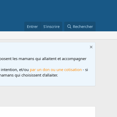
Entrer
S'inscrire
Rechercher
posent les mamans qui allaitent et accompagner
 intention, et/ou
par un don ou une cotisation
- si
amans qui choisissent d'allaiter.