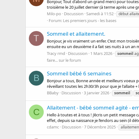
Bonjour, Tout d'abord un grand merci pour toutes ce
troisième le 20 juillet dernier (à terme après une g
Milo-po
Discussion
Samedi à 11:52
début allai
Forum:
Les premiers jours - les bases
Sommeil et allaitement.
T
Bonjour, je vis vraiment un enfer. C’est mon troisième
ensuite eu un deuxième il a fait ses nuits à un an m
Tracy rmd
Discussion
1 Mars 2026
sommeil
ag
faire... sur le forum
Sommeil bébé 6 semaines
B
Bonjour a tous, Bonne année et meilleurs voeux p
réveillant toutes les 2h30/3h pour que je l'allaite +
BBaby
Discussion
3 Janvier 2026
sommeil
s
Allaitement - bébé sommeil agité - e
C
Hello à toutes et à tous ! j’écris un petit message
effet, depuis sa naissance je l’endors au sein (il dét
cdamc
Discussion
7 Décembre 2025
allaitemen