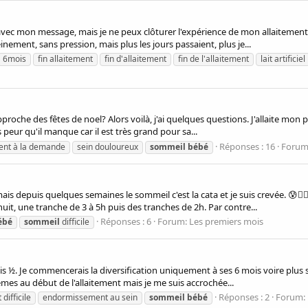
vec mon message, mais je ne peux clôturer l'expérience de mon allaitement 
einement, sans pression, mais plus les jours passaient, plus je...
6mois
fin allaitement
fin d'allaitement
fin de l'allaitement
lait artificiel
proche des fêtes de noel? Alors voilà, j'ai quelques questions. J'allaite mon pet
s peur qu'il manque car il est très grand pour sa...
Réponses : 16
Forum
ment à la demande
sein douloureux
sommeil
bébé
ais depuis quelques semaines le sommeil c'est la cata et je suis crevée. 😰
uit, une tranche de 3 à 5h puis des tranches de 2h. Par contre...
Réponses : 6
Forum:
Les premiers mois
ébé
sommeil
difficile
 ½. Je commencerais la diversification uniquement à ses 6 mois voire plus si 
mes au début de l'allaitement mais je me suis accrochée...
Réponses : 2
Forum:
difficile
endormissement au sein
sommeil
bébé