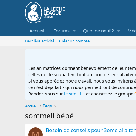
Accueil
Forums
Quoi de neuf ?
Méd
Dernière activité
Créer un compte
Les animatrices donnent bénévolement de leur tem
celles qui le souhaitent tout au long de leur allaitem
Si vous appréciez notre travail, nous vous invitons
ce n'est déjà fait - qui nous permettront de contin
Rendez-vous sur
le site LLL
et choisissez le groupe
Accueil
Tags
sommeil bébé
Besoin de conseils pour 3eme allait
M