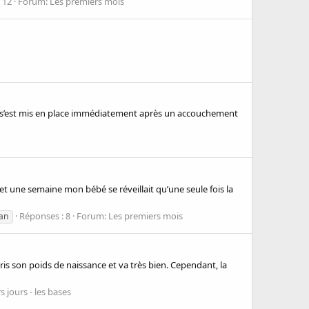
 12
Forum:
Les premiers mois
ment s’est mis en place immédiatement après un accouchement
 et une semaine mon bébé se réveillait qu’une seule fois la
Réponses : 8
Forum:
Les premiers mois
an
pris son poids de naissance et va très bien. Cependant, la
 jours - les bases