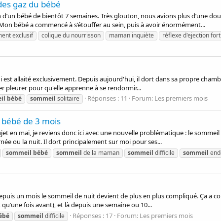
des gaz du bébé
n d’un bébé de bientôt 7 semaines. Très glouton, nous avions plus d’une dou
Mon bébé a commencé à s’étouffer au sein, puis à avoir énormément...
ment exclusif
colique du nourrisson
maman inquiète
réflexe d'ejection fort
i est allaité exclusivement. Depuis aujourd'hui, il dort dans sa propre chamb
aisser pleurer pour qu'elle apprenne à se rendormir...
Réponses : 11
Forum:
Les premiers mois
il
bébé
sommeil
solitaire
 bébé de 3 mois
jet en mai, je reviens donc ici avec une nouvelle problématique : le sommeil 
née ou la nuit. Il dort principalement sur moi pour ses...
sommeil
bébé
sommeil
de la maman
sommeil
difficile
sommeil
end
et depuis un mois le sommeil de nuit devient de plus en plus compliqué. Ça 
ait qu’une fois avant), et là depuis une semaine ou 10...
Réponses : 17
Forum:
Les premiers mois
ébé
sommeil
difficile