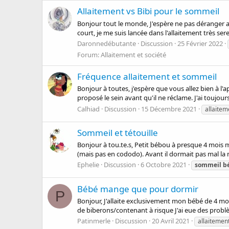
Allaitement vs Bibi pour le sommeil
Bonjour tout le monde, J'espère ne pas déranger a
court, je me suis lancée dans l'allaitement très ser
Daronnedébutante
Discussion
25 Février 2022
Forum:
Allaitement et société
Fréquence allaitement et sommeil
Bonjour à toutes, j'espère que vous allez bien à l'ap
proposé le sein avant qu'il ne réclame. J'ai toujour
Calhiad
Discussion
15 Décembre 2021
allaite
Sommeil et tétouille
Bonjour à tou.te.s, Petit bébou à presque 4 mois m
(mais pas en cododo). Avant il dormait pas mal la n
Ephelie
Discussion
6 Octobre 2021
sommeil
b
Bébé mange que pour dormir
P
Bonjour, J'allaite exclusivement mon bébé de 4 mois
de biberons/contenant à risque J'ai eue des problè
Patinmerle
Discussion
20 Avril 2021
allaitement 