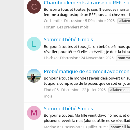
Chamboulements à cause du REF et 
C
Bonsoir à tous et toutes. Je suis l’heureuse mama
femme a diagnostiqué un RÉF puissant chez moi. 
Cochenille
Discussion
5 Décembre 2025
allaie
Forum:
Les premiers mois
Sommeil bébé 6 mois
L
Bonjour à toutes et tous, J'ai un bébé de 6 mois qu
réveiller pour téter. Si elle se réveille, je dois la l
Lisichka
Discussion
24 Novembre 2025
somme
Problématique de sommeil avec mon
Bonjour à tout le monde ! J'avais déjà ouvert un su
toujours compliqué de le poser, que ce soit en jour
ElodieR5
Discussion
22 Juillet 2025
allaitement
mois
Sommeil bébé 5 mois
M
Bonjour à toutes, Ma fille vient d’avoir 5 mois, 
plusieurs réveils la nuit (alors qu’elle ne se réveill
Marine A
Discussion
13 Juillet 2025
sommeil
b