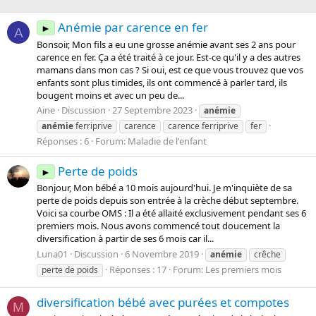
Anémie par carence en fer
►
A
Bonsoir, Mon fils a eu une grosse anémie avant ses 2 ans pour
carence en fer. Ça a été traité à ce jour. Est-ce qu'il y a des autres
mamans dans mon cas ? Si oui, est ce que vous trouvez que vos
enfants sont plus timides, ils ont commencé à parler tard, ils
bougent moins et avec un peu de...
Aine
Discussion
27 Septembre 2023
anémie
anémie
ferriprive
carence
carence ferriprive
fer
Réponses : 6
Forum:
Maladie de l'enfant
Perte de poids
►
Bonjour, Mon bébé a 10 mois aujourd'hui. Je m'inquiète de sa
perte de poids depuis son entrée à la crèche début septembre.
Voici sa courbe OMS : Il a été allaité exclusivement pendant ses 6
premiers mois. Nous avons commencé tout doucement la
diversification à partir de ses 6 mois car il...
Luna01
Discussion
6 Novembre 2019
anémie
crêche
Réponses : 17
Forum:
Les premiers mois
perte de poids
diversification bébé avec purées et compotes
M