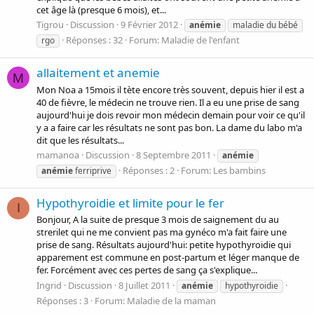
cet âge là (presque 6 mois), et...
Tigrou
Discussion
9 Février 2012
anémie
maladie du bébé
Réponses : 32
Forum:
Maladie de l'enfant
rgo
allaitement et anemie
M
Mon Noa a 15mois il tète encore très souvent, depuis hier il est a
40 de fièvre, le médecin ne trouve rien. Il a eu une prise de sang
aujourd'hui je dois revoir mon médecin demain pour voir ce qu'il
y a a faire car les résultats ne sont pas bon. La dame du labo m'a
dit que les résultats...
mamanoa
Discussion
8 Septembre 2011
anémie
Réponses : 2
Forum:
Les bambins
anémie
ferriprive
Hypothyroidie et limite pour le fer
I
Bonjour, A la suite de presque 3 mois de saignement du au
strerilet qui ne me convient pas ma gynéco m'a fait faire une
prise de sang. Résultats aujourd'hui: petite hypothyroidie qui
apparement est commune en post-partum et léger manque de
fer. Forcément avec ces pertes de sang ça s'explique...
Ingrid
Discussion
8 Juillet 2011
anémie
hypothyroidie
Réponses : 3
Forum:
Maladie de la maman