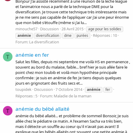
Bonjour J'ai assisté récemment à une réunion de la leche league
et l'animatrice nous a parlé de la technique DME pour la
diversification. Je trouve cette technique très intéressante mais
je ne me sens pas capable de l'appliquer car j'ai une peur énorme
que mon bébé s'étouffe (même si j'ai lu...
minouche57
Discussion
28 Avril 2015
age pour les solides
Réponses : 10
anémie
diversification
dme
purées
Forum:
La diversification
anémie en fer
T
Salut les filles, depuis mi septembre me voilà HS en permanence ,
souvent au bord du malaise, faible... bref hier je suis allée faire le
point chez mon toubib et voilà mon hypothèse principale
confirmée : je suis en anémie de fer. Je tiens depuis quelques
jours en grignotant des fruits secs et...
toupidek
Discussion
7 Octobre 2014
anémie
fer
Réponses : 5
Forum:
Maladie de la maman
anémie du bébé allaité
T
anémie du bébé allaité... et problème de sommeil Bonsoir, Je suis
allée chez le pédiatre ce matin. A l'examen Sacha va très bien,
mais il détecte un souffle au coeur qu'il n'avait pas avant! Il
explique que les bébés allaités ont souvent une petite anémie à