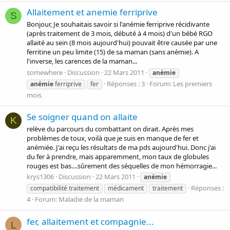
Allaitement et anemie ferriprive
S
Bonjour, Je souhaitais savoir si l'anémie ferriprive récidivante
(après traitement de 3 mois, débuté à 4 mois) d'un bébé RGO
allaité au sein (8 mois aujourd'hui) pouvait être causée par une
ferritine un peu limite (15) de sa maman (sans anémie). A
l'inverse, les carences de la maman...
somewhere
Discussion
22 Mars 2011
anémie
Réponses : 3
Forum:
Les premiers
anémie
ferriprive
fer
mois
Se soigner quand on allaite
K
relève du parcours du combattant on dirait. Après mes
problèmes de toux, voilà que je suis en manque de fer et
anémiée. J'ai reçu les résultats de ma pds aujourd'hui. Donc j'ai
du fer à prendre, mais apparemment, mon taux de globules
rouges est bas....sûrement des séquelles de mon hémorragie...
krys1306
Discussion
22 Mars 2011
anémie
Réponses :
compatibilité traitement
médicament
traitement
4
Forum:
Maladie de la maman
fer, allaitement et compagnie...
L