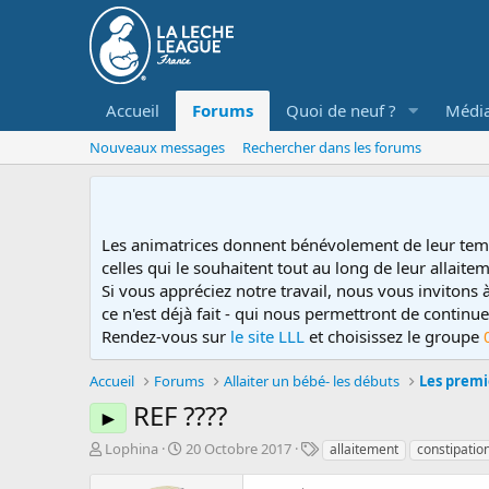
Accueil
Forums
Quoi de neuf ?
Médi
Nouveaux messages
Rechercher dans les forums
Les animatrices donnent bénévolement de leur tem
celles qui le souhaitent tout au long de leur allaitem
Si vous appréciez notre travail, nous vous invitons
ce n'est déjà fait - qui nous permettront de contin
Rendez-vous sur
le site LLL
et choisissez le groupe
Accueil
Forums
Allaiter un bébé- les débuts
Les premi
REF ????
►
D
D
T
Lophina
20 Octobre 2017
allaitement
constipatio
é
a
a
m
t
g