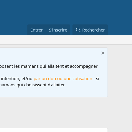
Entrer
S'inscrire
Rechercher
posent les mamans qui allaitent et accompagner
 intention, et/ou
par un don ou une cotisation
- si
amans qui choisissent d'allaiter.