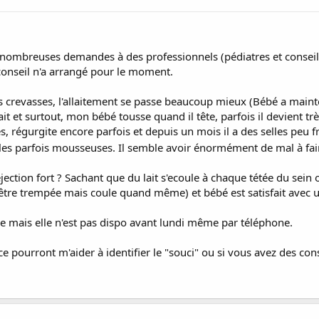
e nombreuses demandes à des professionnels (pédiatres et conseil
onseil n'a arrangé pour le moment.
crevasses, l'allaitement se passe beaucoup mieux (Bébé a mainten
it et surtout, mon bébé tousse quand il tête, parfois il devient trè
s, régurgite encore parfois et depuis un mois il a des selles peu 
elles parfois mousseuses. Il semble avoir énormément de mal à fa
d'éjection fort ? Sachant que du lait s'ecoule à chaque tétée du sein
être trempée mais coule quand même) et bébé est satisfait avec u
re mais elle n'est pas dispo avant lundi même par téléphone.
e pourront m'aider à identifier le "souci" ou si vous avez des conse