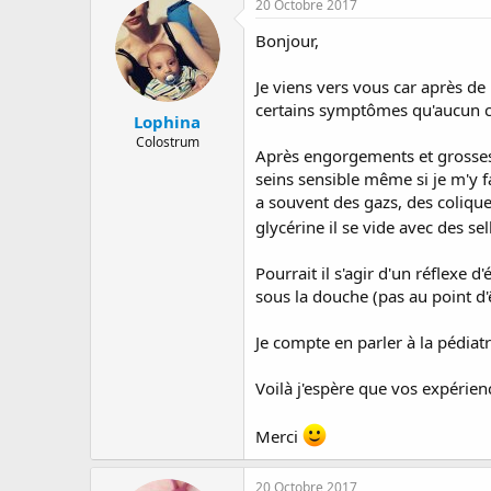
20 Octobre 2017
a
e
s
r
d
Bonjour,
r
e
é
d
Je viens vers vous car après d
e
é
certains symptômes qu'aucun c
p
b
Lophina
a
u
Colostrum
Après engorgements et grosses 
r
t
seins sensible même si je m'y fa
a souvent des gazs, des colique
glycérine il se vide avec des s
Pourrait il s'agir d'un réflexe 
sous la douche (pas au point d'
Je compte en parler à la pédiat
Voilà j'espère que vos expérienc
Merci
20 Octobre 2017