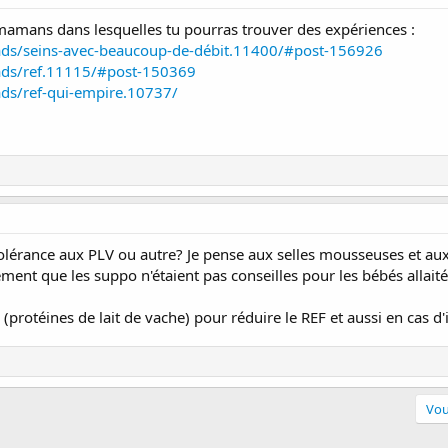
 mamans dans lesquelles tu pourras trouver des expériences :
reads/seins-avec-beaucoup-de-débit.11400/#post-156926
reads/ref.11115/#post-150369
eads/ref-qui-empire.10737/
tolérance aux PLV ou autre? Je pense aux selles mousseuses et aux 
ement que les suppo n'étaient pas conseilles pour les bébés allaité
V (protéines de lait de vache) pour réduire le REF et aussi en cas d'
Vou