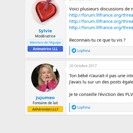
Voici plusieurs discussions de
http://forum.lllfrance.org/th
http://forum.lllfrance.org/th
http://forum.lllfrance.org/thr
Sylvie
Modératrice
Reconnais-tu ce que tu vis ?
Membre de l'équipe
Animatrice LLL
R
Lophina
é
a
c
20 Octobre 2017
t
i
Ton bébé n'aurait-il pas une in
o
J'avais lu sur un des posts égal
n
s
:
Je te conseille l'éviction des PL
Jujumeo
Fontaine de lait
R
Lophina
Adhérent(e) LLLF
é
a
c
t
i