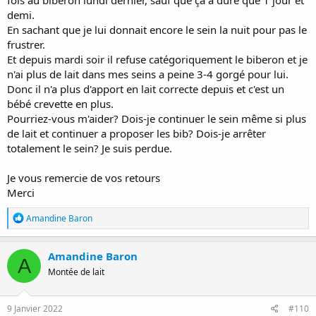
fois au biberon lundi dernier, sauf que ça a duré que 1 jour et
demi.
En sachant que je lui donnait encore le sein la nuit pour pas le
frustrer.
Et depuis mardi soir il refuse catégoriquement le biberon et je
n'ai plus de lait dans mes seins a peine 3-4 gorgé pour lui.
Donc il n'a plus d'apport en lait correcte depuis et c'est un
bébé crevette en plus.
Pourriez-vous m'aider? Dois-je continuer le sein même si plus
de lait et continuer a proposer les bib? Dois-je arrêter
totalement le sein? Je suis perdue.
Je vous remercie de vos retours
Merci
R
Amandine Baron
é
a
c
Amandine Baron
A
t
Montée de lait
i
o
n
s
9 Janvier 2022
#110