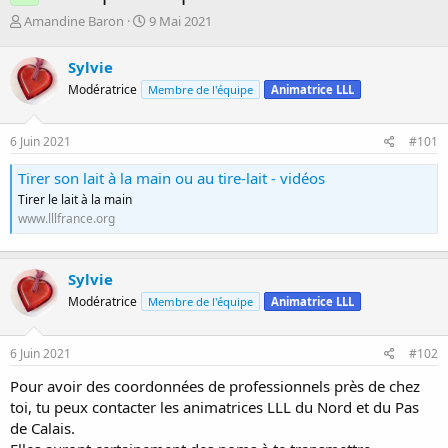
D
D
Amandine Baron
9 Mai 2021
é
a
m
t
Sylvie
a
e
Modératrice
Membre de l'équipe
Animatrice LLL
r
d
r
e
é
d
6 Juin 2021
#101
e
é
p
b
Tirer son lait à la main ou au tire-lait - vidéos
a
u
Tirer le lait à la main
r
t
www.lllfrance.org
Sylvie
Modératrice
Membre de l'équipe
Animatrice LLL
6 Juin 2021
#102
Pour avoir des coordonnées de professionnels près de chez
toi, tu peux contacter les animatrices LLL du Nord et du Pas
de Calais.