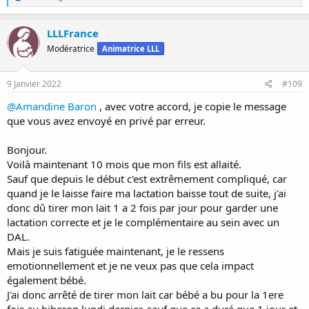
é
a
c
LLLFrance
t
Modératrice
Animatrice LLL
i
o
n
s
9 Janvier 2022
#109
:
@Amandine Baron
, avec votre accord, je copie le message
que vous avez envoyé en privé par erreur.
Bonjour.
Voilà maintenant 10 mois que mon fils est allaité.
Sauf que depuis le début c'est extrêmement compliqué, car
quand je le laisse faire ma lactation baisse tout de suite, j'ai
donc dû tirer mon lait 1 a 2 fois par jour pour garder une
lactation correcte et je le complémentaire au sein avec un
DAL.
Mais je suis fatiguée maintenant, je le ressens
emotionnellement et je ne veux pas que cela impact
également bébé.
J'ai donc arrêté de tirer mon lait car bébé a bu pour la 1ere