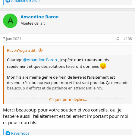
Amandine Baron
é
a
c
Amandine Baron
A
t
Montée de lait
i
o
n
s
7 Juin 2021
#108
:
RavenYoga a dit:
Courage
@Amandine Baron
, j'espère que tu auras un rdv
rapidement et que des solutions te seront données
Mon fils a le même genre de frein de lèvre et l'allaitement est
devenu très douloureux pour moi et frustrant pour lui. Ça demande
beaucoup d'efforts et de patience en attendant le rdv.
Mon petit poulet voit une ostéopathe spécialisée dans les enfants,
Cliquer pour déplier...
elle a beaucoup aidé pour réduire les tensions dans son cou et sa
Merci beaucoup pour votre soutien et vos conseils, oui je
machoire en attendant. Moi je vois une légère différence dans le
confort de bébé avant/après une consultation, même si ça ne règle
l'espère aussi, l'allaitement est tellement important pour moi
pas tout.
et pour mon fils.
R
RavenYoga