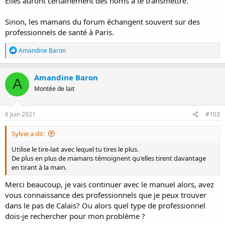
Elles auront certainement des noms à te transmettre.
Sinon, les mamans du forum échangent souvent sur des
professionnels de santé à Paris.
R
Amandine Baron
é
a
c
Amandine Baron
A
t
Montée de lait
i
o
n
s
6 Juin 2021
#103
:
Sylvie a dit:
Utilise le tire-lait avec lequel tu tires le plus.
De plus en plus de mamans témoignent qu'elles tirent davantage
en tirant à la main.
Merci beaucoup, je vais continuer avec le manuel alors, avez
vous connaissance des professionnels que je peux trouver
dans le pas de Calais? Ou alors quel type de professionnel
dois-je rechercher pour mon problème ?