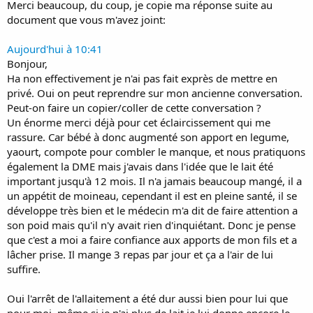
Mais je suis fatiguée maintenant, je le ressens emotionnellement et
Merci beaucoup, du coup, je copie ma réponse suite au
je ne veux pas que cela impact également bébé.
Je vous remercie de vos retours
document que vous m'avez joint:
J'ai donc arrêté de tirer mon lait car bébé a bu pour la 1ere fois au
Merci
biberon lundi dernier, sauf que ça a duré que 1 jour et demi.
Aujourd'hui à 10:41
En sachant que je lui donnait encore le sein la nuit pour pas le
Bonjour,
frustrer.
Ha non effectivement je n'ai pas fait exprès de mettre en
Et depuis mardi soir il refuse catégoriquement le biberon et je n'ai
plus de lait dans mes seins a peine 3-4 gorgé pour lui.
privé. Oui on peut reprendre sur mon ancienne conversation.
Donc il n'a plus d'apport en lait correcte depuis et c'est un bébé
Peut-on faire un copier/coller de cette conversation ?
crevette en plus.
Un énorme merci déjà pour cet éclaircissement qui me
Pourriez-vous m'aider? Dois-je continuer le sein même si plus de lait
rassure. Car bébé à donc augmenté son apport en legume,
et continuer a proposer les bib? Dois-je arrêter totalement le sein?
yaourt, compote pour combler le manque, et nous pratiquons
Je suis perdue.
également la DME mais j'avais dans l'idée que le lait été
Je vous remercie de vos retours
important jusqu'à 12 mois. Il n'a jamais beaucoup mangé, il a
Merci
un appétit de moineau, cependant il est en pleine santé, il se
développe très bien et le médecin m'a dit de faire attention a
son poid mais qu'il n'y avait rien d'inquiétant. Donc je pense
que c'est a moi a faire confiance aux apports de mon fils et a
lâcher prise. Il mange 3 repas par jour et ça a l'air de lui
suffire.
Oui l'arrêt de l'allaitement a été dur aussi bien pour lui que