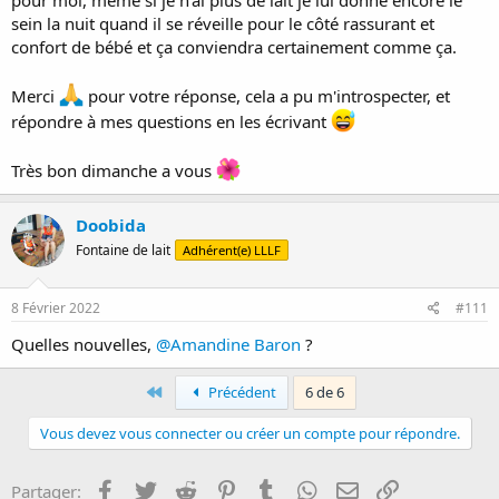
pour moi, même si je n'ai plus de lait je lui donne encore le
sein la nuit quand il se réveille pour le côté rassurant et
confort de bébé et ça conviendra certainement comme ça.
Merci
pour votre réponse, cela a pu m'introspecter, et
répondre à mes questions en les écrivant
Très bon dimanche a vous
Doobida
Fontaine de lait
Adhérent(e) LLLF
8 Février 2022
#111
Quelles nouvelles,
@Amandine Baron
?
First
Précédent
6 de 6
Vous devez vous connecter ou créer un compte pour répondre.
Facebook
Twitter
Reddit
Pinterest
Tumblr
WhatsApp
E-mail
Lien
Partager: