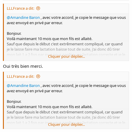
:
LLLFrance a dit:
@Amandine Baron
, avec votre accord, je copie le message que vous
avez envoyé en privé par erreur.
Bonjour.
Voilà maintenant 10 mois que mon fils est allaité.
Sauf que depuis le début c'est extrêmement compliqué, car quand
je le laisse faire ma lactation baisse tout de suite, j'ai donc dû tirer
mon lait 1 a 2 fois par jour pour garder une lactation correcte et je le
Cliquer pour déplier...
complémentaire au sein avec un DAL.
Mais je suis fatiguée maintenant, je le ressens emotionnellement et
Oui très bien merci.
je ne veux pas que cela impact également bébé.
J'ai donc arrêté de tirer mon lait car bébé a bu pour la 1ere fois au
LLLFrance a dit:
biberon lundi dernier, sauf que ça a duré que 1 jour et demi.
@Amandine Baron
, avec votre accord, je copie le message que vous
En sachant que je lui donnait encore le sein la nuit pour pas le
avez envoyé en privé par erreur.
frustrer.
Et depuis mardi soir il refuse catégoriquement le biberon et je n'ai
Bonjour.
plus de lait dans mes seins a peine 3-4 gorgé pour lui.
Voilà maintenant 10 mois que mon fils est allaité.
Donc il n'a plus d'apport en lait correcte depuis et c'est un bébé
Sauf que depuis le début c'est extrêmement compliqué, car quand
crevette en plus.
je le laisse faire ma lactation baisse tout de suite, j'ai donc dû tirer
Pourriez-vous m'aider? Dois-je continuer le sein même si plus de lait
mon lait 1 a 2 fois par jour pour garder une lactation correcte et je le
et continuer a proposer les bib? Dois-je arrêter totalement le sein?
Cliquer pour déplier...
complémentaire au sein avec un DAL.
Je suis perdue.