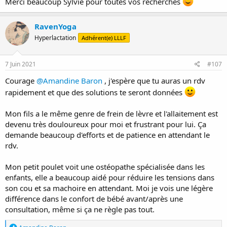
Merci beaucoup Sylvie pour toutes vos recherches
RavenYoga
Hyperlactation
Adhérent(e) LLLF
7 Juin 2021
#107
Courage
@Amandine Baron
, j'espère que tu auras un rdv
rapidement et que des solutions te seront données
Mon fils a le même genre de frein de lèvre et l'allaitement est
devenu très douloureux pour moi et frustrant pour lui. Ça
demande beaucoup d'efforts et de patience en attendant le
rdv.
Mon petit poulet voit une ostéopathe spécialisée dans les
enfants, elle a beaucoup aidé pour réduire les tensions dans
son cou et sa machoire en attendant. Moi je vois une légère
différence dans le confort de bébé avant/après une
consultation, même si ça ne règle pas tout.
R