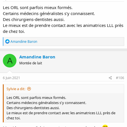
Les ORL sont parfois mieux formés.
Certains médecins généralistes s'y connaissent.
Des chirurgiens-dentistes aussi.
Le mieux est de prendre contact avec les animatrices LLL près
de chez toi.
R
Amandine Baron
é
a
c
Amandine Baron
A
t
Montée de lait
i
o
n
s
6 Juin 2021
#106
:
Sylvie a dit:
Les ORL sont parfois mieux formés.
Certains médecins généralistes s'y connaissent.
Des chirurgiens-dentistes aussi.
Le mieux est de prendre contact avec les animatrices LLL près de
chez toi.