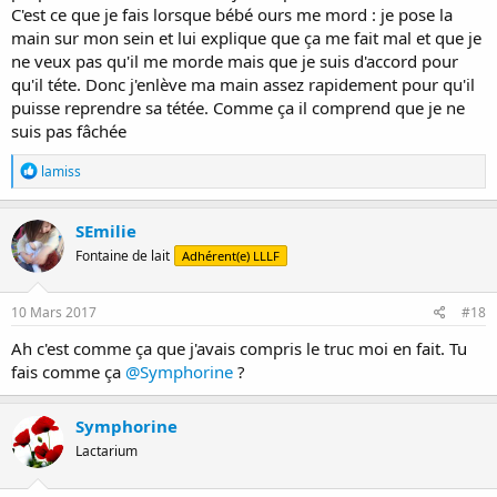
C'est ce que je fais lorsque bébé ours me mord : je pose la
main sur mon sein et lui explique que ça me fait mal et que je
ne veux pas qu'il me morde mais que je suis d'accord pour
qu'il téte. Donc j'enlève ma main assez rapidement pour qu'il
puisse reprendre sa tétée. Comme ça il comprend que je ne
suis pas fâchée
R
lamiss
é
a
c
SEmilie
t
Fontaine de lait
Adhérent(e) LLLF
i
o
n
s
10 Mars 2017
#18
:
Ah c'est comme ça que j'avais compris le truc moi en fait. Tu
fais comme ça
@Symphorine
?
Symphorine
Lactarium