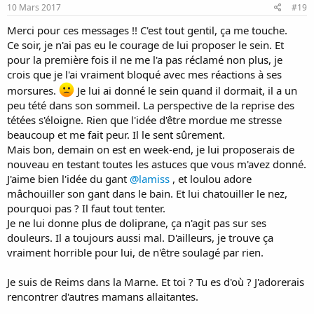
10 Mars 2017
#19
Merci pour ces messages !! C'est tout gentil, ça me touche.
Ce soir, je n'ai pas eu le courage de lui proposer le sein. Et
pour la première fois il ne me l'a pas réclamé non plus, je
crois que je l'ai vraiment bloqué avec mes réactions à ses
morsures.
Je lui ai donné le sein quand il dormait, il a un
peu tété dans son sommeil. La perspective de la reprise des
tétées s'éloigne. Rien que l'idée d'être mordue me stresse
beaucoup et me fait peur. Il le sent sûrement.
Mais bon, demain on est en week-end, je lui proposerais de
nouveau en testant toutes les astuces que vous m'avez donné.
J'aime bien l'idée du gant
@lamiss
, et loulou adore
mâchouiller son gant dans le bain. Et lui chatouiller le nez,
pourquoi pas ? Il faut tout tenter.
Je ne lui donne plus de doliprane, ça n'agit pas sur ses
douleurs. Il a toujours aussi mal. D'ailleurs, je trouve ça
vraiment horrible pour lui, de n'être soulagé par rien.
Je suis de Reims dans la Marne. Et toi ? Tu es d'où ? J'adorerais
rencontrer d'autres mamans allaitantes.