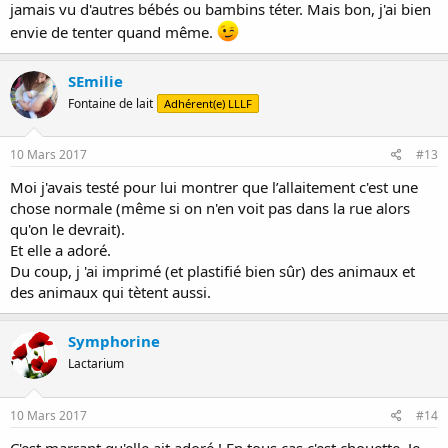
jamais vu d'autres bébés ou bambins téter. Mais bon, j'ai bien
envie de tenter quand même.
SEmilie
Fontaine de lait
Adhérent(e) LLLF
10 Mars 2017
#13
Moi j'avais testé pour lui montrer que l’allaitement c'est une
chose normale (même si on n'en voit pas dans la rue alors
qu'on le devrait).
Et elle a adoré.
Du coup, j 'ai imprimé (et plastifié bien sûr) des animaux et
des animaux qui tètent aussi.
Symphorine
Lactarium
10 Mars 2017
#14
C'est marrant qu'elle ait adoré ! En tous cas c'est chouette. Je