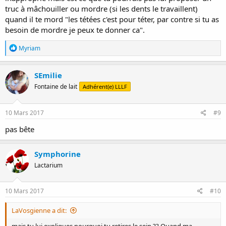
truc à mâchouiller ou mordre (si les dents le travaillent)
quand il te mord "les tétées c'est pour téter, par contre si tu as
besoin de mordre je peux te donner ca".
R
Myriam
é
a
c
SEmilie
t
Fontaine de lait
Adhérent(e) LLLF
i
o
n
s
10 Mars 2017
#9
:
pas bête
Symphorine
Lactarium
10 Mars 2017
#10
LaVosgienne a dit: