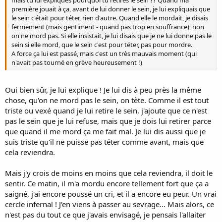
mais tu lui expliques pourquoi tu retires le sein ?? Quand ma
première jouait à ça, avant de lui donner le sein, je lui expliquais que
le sein c'était pour téter, rien d'autre. Quand elle le mordait, je disais
fermement (mais gentiment - quand pas trop en souffrance), non
on ne mord pas. Si elle insistait, je lui disais que je ne lui donne pas le
sein si elle mord, que le sein c'est pour téter, pas pour mordre.
A force ça lui est passé, mais c'est un très mauvais moment (qui
n'avait pas tourné en grève heureusement !)
Oui bien sûr, je lui explique ! Je lui dis à peu près la même
chose, qu'on ne mord pas le sein, on tète. Comme il est tout
triste ou vexé quand je lui retire le sein, j'ajoute que ce n'est
pas le sein que je lui refuse, mais que je dois lui retirer parce
que quand il me mord ça me fait mal. Je lui dis aussi que je
suis triste qu'il ne puisse pas téter comme avant, mais que
cela reviendra.
Mais j'y crois de moins en moins que cela reviendra, il doit le
sentir. Ce matin, il m'a mordu encore tellement fort que ça a
saigné, j'ai encore poussé un cri, et il a encore eu peur. Un vrai
cercle infernal ! J'en viens à passer au sevrage... Mais alors, ce
n'est pas du tout ce que j'avais envisagé, je pensais l'allaiter