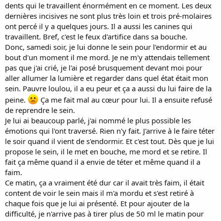
dents qui le travaillent énormément en ce moment. Les deux
dernières incisives ne sont plus très loin et trois pré-molaires
ont percé il y a quelques jours. Il a aussi les canines qui
travaillent. Bref, c'est le feux d'artifice dans sa bouche.
Donc, samedi soir, je lui donne le sein pour l'endormir et au
bout d'un moment il me mord. Je ne m'y attendais tellement
pas que j'ai crié, je l'ai posé brusquement devant moi pour
aller allumer la lumière et regarder dans quel état était mon
sein. Pauvre loulou, il a eu peur et ça a aussi du lui faire de la
peine.
Ça me fait mal au cœur pour lui. Il a ensuite refusé
de reprendre le sein.
Je lui ai beaucoup parlé, j'ai nommé le plus possible les
émotions qui l'ont traversé. Rien n'y fait. J'arrive à le faire téter
le soir quand il vient de s'endormir. Et c'est tout. Dès que je lui
propose le sein, il le met en bouche, me mord et se retire. Il
fait ça même quand il a envie de téter et même quand il a
faim.
Ce matin, ça a vraiment été dur car il avait très faim, il était
content de voir le sein mais il m'a mordu et s'est retiré à
chaque fois que je lui ai présenté. Et pour ajouter de la
difficulté, je n'arrive pas à tirer plus de 50 ml le matin pour