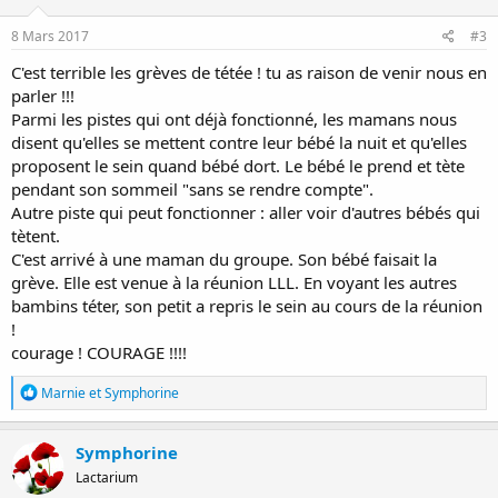
n
s
8 Mars 2017
#3
:
C'est terrible les grèves de tétée ! tu as raison de venir nous en
parler !!!
Parmi les pistes qui ont déjà fonctionné, les mamans nous
disent qu'elles se mettent contre leur bébé la nuit et qu'elles
proposent le sein quand bébé dort. Le bébé le prend et tète
pendant son sommeil "sans se rendre compte".
Autre piste qui peut fonctionner : aller voir d'autres bébés qui
tètent.
C'est arrivé à une maman du groupe. Son bébé faisait la
grève. Elle est venue à la réunion LLL. En voyant les autres
bambins téter, son petit a repris le sein au cours de la réunion
!
courage ! COURAGE !!!!
R
Marnie
et
Symphorine
é
a
c
Symphorine
t
Lactarium
i
o