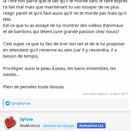
la 1ère fois parce que le fait qu'il te morde sans le faire exprès
t'a fait mal mais que maintenant tu vas essayer de ne plus
réagir pareil et qu'il faut aussi qu'il ne te morde pas mais qu'il
tète.
Est-ce que tu as essayé de lui montrer des vidéos d'animaux
et de bambins qui tètent (une grande passion chez nous)?
C'est super ce que tu fais de tirer ton lait et de le lui proposer
en attendant qu'il revienne au sein (car il y reviendra, il a
besoin de temps).
Privilégier aussi le peau à peau, les bains ensembles, les
siestes...
Plein de pensées toute douces.
Dernière édition:
8 Mars 2017
R
Symphorine
é
a
c
Sylvie
t
Modératrice
Membre de l'équipe
Animatrice LLL
i
o