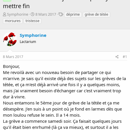
mettre fin
D
D
T
Symphorine
8 Mars 2017
déprime
grève de tétée
é
a
a
morsures
tristesse
m
t
g
a
e
s
r
Symphorine
d
r
e
Lactarium
é
d
e
é
p
b
8 Mars 2017
#1
a
u
Bonjour,
r
t
Me revoilà avec un nouveau besoin de partager ce qui
m'arrive. Je sais qu'il existe déjà des sujets sur les grèves de la
tétée, et ça m'est déjà arrivé une fois il y a quelques moins,
mais j'ai vraiment besoin d'échanger car c'est vraiment trop
dur à vivre.
Nous entamons le 5ème jour de grève de la tétée et ça me
désespère. J'en suis à un point où je fond en larmes dès que
mon loulou refuse le sein. Il a 14 mois.
La grève a commence samedi soir. Ça faisait quelques jours
qu'il était bien enrhumé (là ça va mieux), et surtout il a les