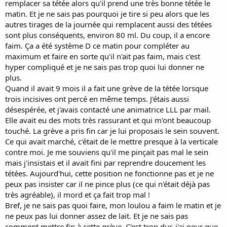
remplacer sa tétée alors qu'il prend une très bonne tétée le
matin. Et je ne sais pas pourquoi je tire si peu alors que les
autres tirages de la journée qui remplacent aussi des tétées
sont plus conséquents, environ 80 ml. Du coup, il a encore
faim. Ça a été système D ce matin pour compléter au
maximum et faire en sorte qu'il n'ait pas faim, mais c'est
hyper compliqué et je ne sais pas trop quoi lui donner ne
plus.
Quand il avait 9 mois il a fait une grève de la tétée lorsque
trois incisives ont percé en même temps. J'étais aussi
désespérée, et j'avais contacté une animatrice LLL par mail.
Elle avait eu des mots très rassurant et qui m'ont beaucoup
touché. La grève a pris fin car je lui proposais le sein souvent.
Ce qui avait marché, c'était de le mettre presque à la verticale
contre moi. Je me souviens qu'il me pinçait pas mal le sein
mais j'insistais et il avait fini par reprendre doucement les
tétées. Aujourd'hui, cette position ne fonctionne pas et je ne
peux pas insister car il ne pince plus (ce qui n'était déjà pas
très agréable), il mord et ça fait trop mal !
Bref, je ne sais pas quoi faire, mon loulou a faim le matin et je
ne peux pas lui donner assez de lait. Et je ne sais pas
comment mettre fin à cette grève. C'est trop dur, j'ai peur que