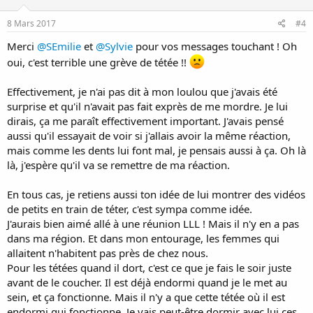
n
s
8 Mars 2017
#4
:
Merci
@SEmilie
et
@Sylvie
pour vos messages touchant ! Oh
oui, c'est terrible une grève de tétée !!
Effectivement, je n'ai pas dit à mon loulou que j'avais été
surprise et qu'il n'avait pas fait exprès de me mordre. Je lui
dirais, ça me paraît effectivement important. J'avais pensé
aussi qu'il essayait de voir si j'allais avoir la même réaction,
mais comme les dents lui font mal, je pensais aussi à ça. Oh là
là, j'espère qu'il va se remettre de ma réaction.
En tous cas, je retiens aussi ton idée de lui montrer des vidéos
de petits en train de téter, c'est sympa comme idée.
J'aurais bien aimé allé à une réunion LLL ! Mais il n'y en a pas
dans ma région. Et dans mon entourage, les femmes qui
allaitent n'habitent pas près de chez nous.
Pour les tétées quand il dort, c'est ce que je fais le soir juste
avant de le coucher. Il est déjà endormi quand je le met au
sein, et ça fonctionne. Mais il n'y a que cette tétée où il est
endormi qui fonctionne. Je vais peut-être dormir avec lui ces