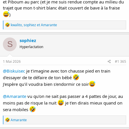
et Piboum au parc (et je me suis rendue compte au milieu du
trajet que mon t-shirt blanc était couvert de bave à la fraise
)
R
kwalito
,
sophiez
et
Amarante
é
a
c
sophiez
S
t
Hyperlactation
i
o
n
s
1 Mai 2026
#1 365
:
@Biskuisec
je t'imagine avec ton chausse pied en train
d'essayer de te défaire de ton bébé
J'espère qu'il voudra bien s'endormir ce soir
@Amarante
vu qu'on ne sait pas passer a 4 pattes de jour, au
moins pas de risque la nuit
je t'en dirais mieux quand on
sera mobiles
R
Amarante
é
a