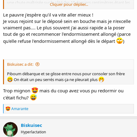
une chute maîtrisée sur le côté (les 10 derniers centimètres étant les
Cliquer pour déplier...
plus difficiles), tout ça en essayant de garder le téton à peu près
aligné avec la bouche du bébé, puis dégager le bras de dessous la
Le pauvre j'espère qu'il va vite aller mieux !
tête en mode ninja… c’est une discipline exigeante
Je vous rejoint sur le déposé sein en bouche mais je n'excelle
vraiment pas.... Le plus souvent j'ai aussi rapide a la poser
tout de go et recommencer l'endormissement allongé (parce
qu'elle refuse l'endormissement allongé dès le départ
)
Biskuisec a dit:
Piboum débarque et se glisse entre nous pour consoler son frère
On était un peu serrés mais ça ne pleurait plus
Trop mignon
mais du coup avez vous pu redormir ou
c'était fichu?
R
Amarante
é
a
c
Biskuisec
t
Hyperlactation
i