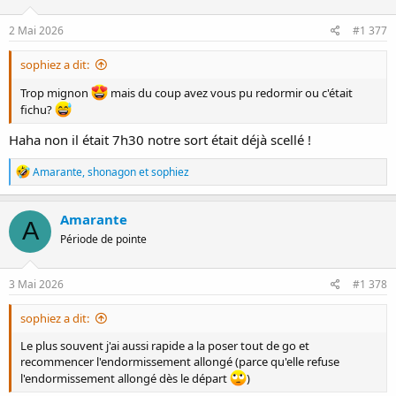
o
n
s
2 Mai 2026
#1 377
:
sophiez a dit:
Trop mignon
mais du coup avez vous pu redormir ou c'était
fichu?
Haha non il était 7h30 notre sort était déjà scellé !
R
Amarante
,
shonagon
et
sophiez
é
a
c
Amarante
A
t
Période de pointe
i
o
n
s
3 Mai 2026
#1 378
:
sophiez a dit:
Le plus souvent j'ai aussi rapide a la poser tout de go et
recommencer l'endormissement allongé (parce qu'elle refuse
l'endormissement allongé dès le départ
)