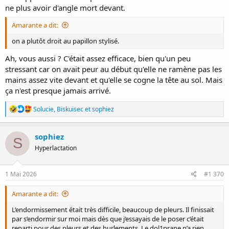
ne plus avoir d'angle mort devant.
Amarante a dit:
on a plutôt droit au papillon stylisé.
Ah, vous aussi ? C'était assez efficace, bien qu'un peu
stressant car on avait peur au début qu'elle ne ramène pas les
mains assez vite devant et qu'elle se cogne la tête au sol. Mais
ça n'est presque jamais arrivé.
R
Solucie
,
Biskuisec
et
sophiez
é
a
c
sophiez
S
t
Hyperlactation
i
o
n
s
1 Mai 2026
#1 370
:
Amarante a dit:
L’endormissement était très difficile, beaucoup de pleurs. Il finissait
par s’endormir sur moi mais dès que j’essayais de le poser c’était
reparti pour des pleurs et des hurlements. Le dol1prane n’a rien