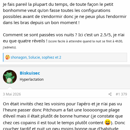
Je fais pareil la plupart du temps, de toute façon le petit
bonhomme veut qu’on fasse toutes les configurations
possibles avant de s’endormir donc je ne peux plus l’endormir
dans les bras depuis un bon moment !
Comment se sont passées vos nuits ? Ici c’est un 2.5/5, je n’ai
eu que quatre réveils !
(score facile à atteindre quand la nuit se finit à 4h30,
j’admets).
R
shonagon
,
Solucie
,
sophiez
et 2
é
a
c
Biskuisec
t
Hyperlactation
i
o
n
s
3 Mai 2026
#1 379
:
On était invités chez les voisins pour l'apéro et je n'ai pas vu
l'heure passer donc Pitchoum a fait une looooongue plage
d'éveil mais il était plutôt de bonne humeur (je constate que
chez ces copains il est tout le temps plutôt content
). Donc
coucher tardif et nuit un peu moins bonne que d'habitude