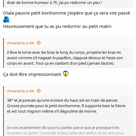
était de bonne humeur à 7h, j’ai pu redormir un peu !
Olala pauvre petit bonhomme j'espère que ça sera vite passé
Heureusement que tu as pu redormir au petit matin
Amarante a dit:
il lève le torse avec les bras le long du corps, projette les bras en
avant comme s’il nageait le papillon, s’appuie dessus et hisse son
corps en avant. Tout ça en s’aidant d’un pied (jamais l’autre).
Ça doit être impressionnant
Amarante a dit:
38° et je jurerais qu’une incisive du haut est en train de percer.
Grosse journée pour le petit bonhomme. Il supporte bien la fièvre
et est tout mignon même s’il dégouline de morve.
Je vois exactement de quoi tu parles parce que je pratique très
souvent ce sport ! Contrôle impeccable des abdos et du dos pour