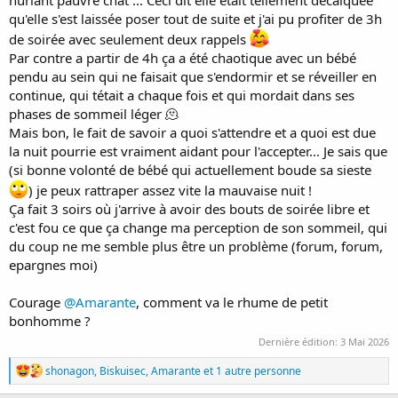
qu'elle s'est laissée poser tout de suite et j'ai pu profiter de 3h
de soirée avec seulement deux rappels
Par contre a partir de 4h ça a été chaotique avec un bébé
pendu au sein qui ne faisait que s'endormir et se réveiller en
continue, qui tétait a chaque fois et qui mordait dans ses
phases de sommeil léger 🫠
Mais bon, le fait de savoir a quoi s'attendre et a quoi est due
la nuit pourrie est vraiment aidant pour l'accepter... Je sais que
(si bonne volonté de bébé qui actuellement boude sa sieste
) je peux rattraper assez vite la mauvaise nuit !
Ça fait 3 soirs où j'arrive à avoir des bouts de soirée libre et
c'est fou ce que ça change ma perception de son sommeil, qui
du coup ne me semble plus être un problème (forum, forum,
epargnes moi)
Courage
@Amarante
, comment va le rhume de petit
bonhomme ?
Dernière édition:
3 Mai 2026
R
shonagon
,
Biskuisec
,
Amarante
et 1 autre personne
é
a