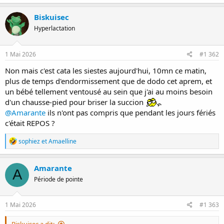
a
c
Biskuisec
t
Hyperlactation
i
o
n
s
1 Mai 2026
#1 362
:
Non mais c'est cata les siestes aujourd'hui, 10mn ce matin,
plus de temps d'endormissement que de dodo cet aprem, et
un bébé tellement ventousé au sein que j'ai au moins besoin
d'un chausse-pied pour briser la succion
@Amarante
ils n'ont pas compris que pendant les jours fériés
c'était REPOS ?
R
sophiez
et
Amaelline
é
a
c
Amarante
A
t
Période de pointe
i
o
n
s
1 Mai 2026
#1 363
: