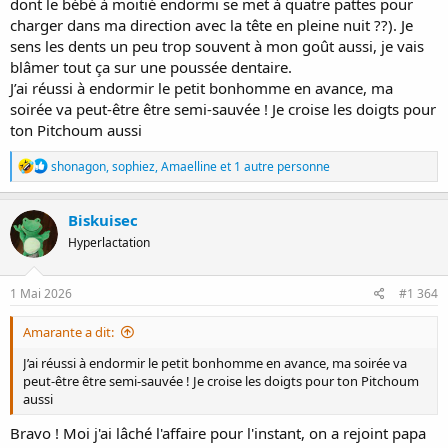
dont le bébé à moitié endormi se met à quatre pattes pour
charger dans ma direction avec la tête en pleine nuit ??). Je
sens les dents un peu trop souvent à mon goût aussi, je vais
blâmer tout ça sur une poussée dentaire.
J’ai réussi à endormir le petit bonhomme en avance, ma
soirée va peut-être être semi-sauvée ! Je croise les doigts pour
ton Pitchoum aussi
R
shonagon
,
sophiez
,
Amaelline
et 1 autre personne
é
a
c
Biskuisec
t
Hyperlactation
i
o
n
s
1 Mai 2026
#1 364
:
Amarante a dit:
J’ai réussi à endormir le petit bonhomme en avance, ma soirée va
peut-être être semi-sauvée ! Je croise les doigts pour ton Pitchoum
aussi
Bravo ! Moi j'ai lâché l'affaire pour l'instant, on a rejoint papa