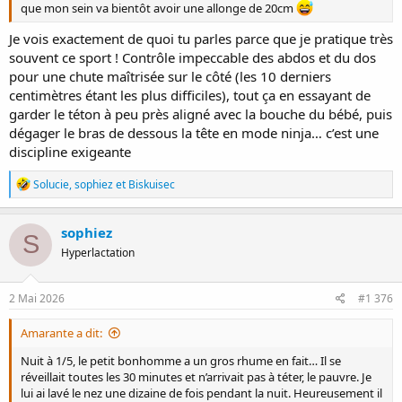
que mon sein va bientôt avoir une allonge de 20cm
Je vois exactement de quoi tu parles parce que je pratique très
souvent ce sport ! Contrôle impeccable des abdos et du dos
pour une chute maîtrisée sur le côté (les 10 derniers
centimètres étant les plus difficiles), tout ça en essayant de
garder le téton à peu près aligné avec la bouche du bébé, puis
dégager le bras de dessous la tête en mode ninja… c’est une
discipline exigeante
R
Solucie
,
sophiez
et
Biskuisec
é
a
c
sophiez
S
t
Hyperlactation
i
o
n
s
2 Mai 2026
#1 376
:
Amarante a dit:
Nuit à 1/5, le petit bonhomme a un gros rhume en fait… Il se
réveillait toutes les 30 minutes et n’arrivait pas à téter, le pauvre. Je
lui ai lavé le nez une dizaine de fois pendant la nuit. Heureusement il