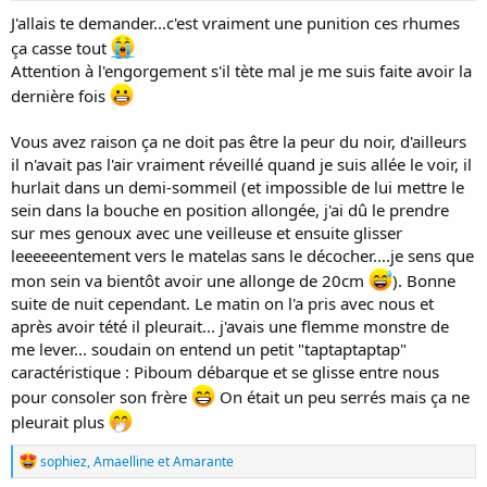
:
J'allais te demander...c'est vraiment une punition ces rhumes
ça casse tout
Attention à l'engorgement s'il tète mal je me suis faite avoir la
dernière fois
Vous avez raison ça ne doit pas être la peur du noir, d'ailleurs
il n'avait pas l'air vraiment réveillé quand je suis allée le voir, il
hurlait dans un demi-sommeil (et impossible de lui mettre le
sein dans la bouche en position allongée, j'ai dû le prendre
sur mes genoux avec une veilleuse et ensuite glisser
leeeeeentement vers le matelas sans le décocher....je sens que
mon sein va bientôt avoir une allonge de 20cm
). Bonne
suite de nuit cependant. Le matin on l'a pris avec nous et
après avoir tété il pleurait... j'avais une flemme monstre de
me lever... soudain on entend un petit "taptaptaptap"
caractéristique : Piboum débarque et se glisse entre nous
pour consoler son frère
On était un peu serrés mais ça ne
pleurait plus
R
sophiez
,
Amaelline
et
Amarante
é