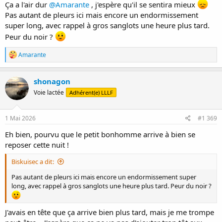
Ça a l'air dur
@Amarante
, j'espère qu'il se sentira mieux
Pas autant de pleurs ici mais encore un endormissement
super long, avec rappel à gros sanglots une heure plus tard.
Peur du noir ?
R
Amarante
é
a
c
shonagon
t
Voie lactée
Adhérent(e) LLLF
i
o
n
s
1 Mai 2026
#1 369
:
Eh bien, pourvu que le petit bonhomme arrive à bien se
reposer cette nuit !
Biskuisec a dit:
Pas autant de pleurs ici mais encore un endormissement super
long, avec rappel à gros sanglots une heure plus tard. Peur du noir ?
J'avais en tête que ça arrive bien plus tard, mais je me trompe