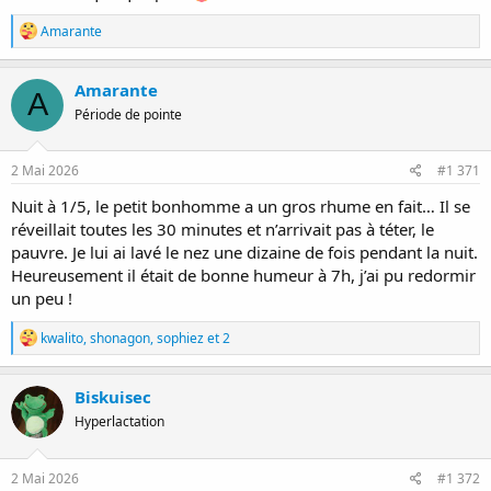
R
Amarante
é
a
c
Amarante
A
t
Période de pointe
i
o
n
s
2 Mai 2026
#1 371
:
Nuit à 1/5, le petit bonhomme a un gros rhume en fait… Il se
réveillait toutes les 30 minutes et n’arrivait pas à téter, le
pauvre. Je lui ai lavé le nez une dizaine de fois pendant la nuit.
Heureusement il était de bonne humeur à 7h, j’ai pu redormir
un peu !
R
kwalito
,
shonagon
,
sophiez
et 2
é
a
c
Biskuisec
t
Hyperlactation
i
o
n
s
2 Mai 2026
#1 372