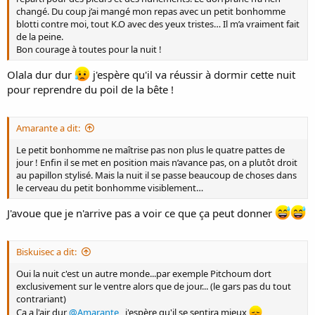
changé. Du coup j’ai mangé mon repas avec un petit bonhomme
blotti contre moi, tout K.O avec des yeux tristes… Il m’a vraiment fait
de la peine.
Bon courage à toutes pour la nuit !
Olala dur dur
j'espère qu'il va réussir à dormir cette nuit
pour reprendre du poil de la bête !
Amarante a dit:
Le petit bonhomme ne maîtrise pas non plus le quatre pattes de
jour ! Enfin il se met en position mais n’avance pas, on a plutôt droit
au papillon stylisé. Mais la nuit il se passe beaucoup de choses dans
le cerveau du petit bonhomme visiblement…
J'avoue que je n'arrive pas a voir ce que ça peut donner
Biskuisec a dit:
Oui la nuit c'est un autre monde...par exemple Pitchoum dort
exclusivement sur le ventre alors que de jour... (le gars pas du tout
contrariant)
Ça a l'air dur
@Amarante
, j'espère qu'il se sentira mieux