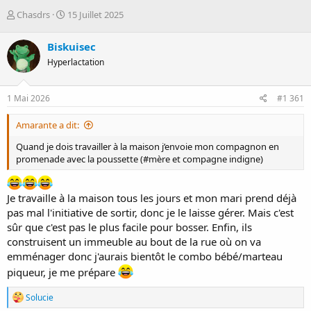
D
D
Chasdrs
15 Juillet 2025
é
a
m
t
Biskuisec
a
e
Hyperlactation
r
d
r
e
é
d
1 Mai 2026
#1 361
e
é
p
b
Amarante a dit:
a
u
r
t
Quand je dois travailler à la maison j’envoie mon compagnon en
promenade avec la poussette (#mère et compagne indigne)
Je travaille à la maison tous les jours et mon mari prend déjà
pas mal l'initiative de sortir, donc je le laisse gérer. Mais c'est
sûr que c'est pas le plus facile pour bosser. Enfin, ils
construisent un immeuble au bout de la rue où on va
emménager donc j'aurais bientôt le combo bébé/marteau
piqueur, je me prépare
R
Solucie
é