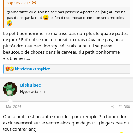
sophiez a dit:
@Amarante vu qu'on ne sait pas passer a 4 pattes de jour, au moins
pas de risque la nuit
je t'en dirais mieux quand on sera mobiles
Le petit bonhomme ne maîtrise pas non plus le quatre pattes
de jour ! Enfin il se met en position mais n’avance pas, on a
plutôt droit au papillon stylisé. Mais la nuit il se passe
beaucoup de choses dans le cerveau du petit bonhomme
visiblement…
R
klemichou
et
sophiez
é
a
c
Biskuisec
t
Hyperlactation
i
o
n
s
1 Mai 2026
#1 368
:
Oui la nuit c'est un autre monde...par exemple Pitchoum dort
exclusivement sur le ventre alors que de jour... (le gars pas du
tout contrariant)