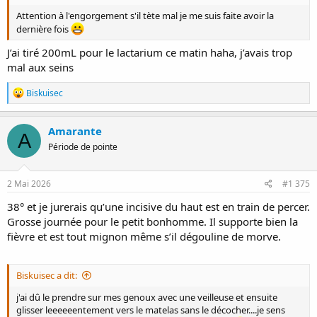
Attention à l'engorgement s'il tète mal je me suis faite avoir la
dernière fois
J’ai tiré 200mL pour le lactarium ce matin haha, j’avais trop
mal aux seins
R
Biskuisec
é
a
c
Amarante
A
t
Période de pointe
i
o
n
s
2 Mai 2026
#1 375
:
38° et je jurerais qu’une incisive du haut est en train de percer.
Grosse journée pour le petit bonhomme. Il supporte bien la
fièvre et est tout mignon même s’il dégouline de morve.
Biskuisec a dit:
j'ai dû le prendre sur mes genoux avec une veilleuse et ensuite
glisser leeeeeentement vers le matelas sans le décocher....je sens