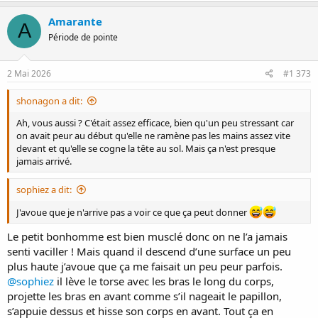
a
c
Amarante
A
t
Période de pointe
i
o
n
s
2 Mai 2026
#1 373
:
shonagon a dit:
Ah, vous aussi ? C'était assez efficace, bien qu'un peu stressant car
on avait peur au début qu'elle ne ramène pas les mains assez vite
devant et qu'elle se cogne la tête au sol. Mais ça n'est presque
jamais arrivé.
sophiez a dit:
J'avoue que je n'arrive pas a voir ce que ça peut donner
Le petit bonhomme est bien musclé donc on ne l’a jamais
senti vaciller ! Mais quand il descend d’une surface un peu
plus haute j’avoue que ça me faisait un peu peur parfois.
@sophiez
il lève le torse avec les bras le long du corps,
projette les bras en avant comme s’il nageait le papillon,
s’appuie dessus et hisse son corps en avant. Tout ça en