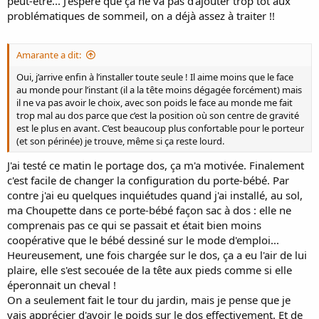
peut-être... J'espère que ça ne va pas d'ajouter trop tôt aux
problématiques de sommeil, on a déjà assez à traiter !!
Amarante a dit:
Oui, j’arrive enfin à l’installer toute seule ! Il aime moins que le face
au monde pour l’instant (il a la tête moins dégagée forcément) mais
il ne va pas avoir le choix, avec son poids le face au monde me fait
trop mal au dos parce que c’est la position où son centre de gravité
est le plus en avant. C’est beaucoup plus confortable pour le porteur
(et son périnée) je trouve, même si ça reste lourd.
J'ai testé ce matin le portage dos, ça m'a motivée. Finalement
c'est facile de changer la configuration du porte-bébé. Par
contre j'ai eu quelques inquiétudes quand j'ai installé, au sol,
ma Choupette dans ce porte-bébé façon sac à dos : elle ne
comprenais pas ce qui se passait et était bien moins
coopérative que le bébé dessiné sur le mode d'emploi...
Heureusement, une fois chargée sur le dos, ça a eu l'air de lui
plaire, elle s'est secouée de la tête aux pieds comme si elle
éperonnait un cheval !
On a seulement fait le tour du jardin, mais je pense que je
vais apprécier d'avoir le poids sur le dos effectivement. Et de