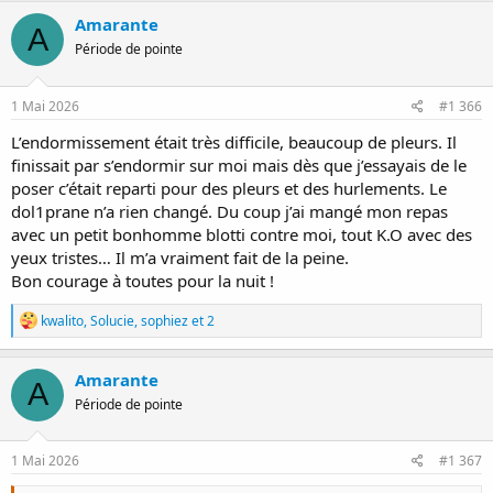
c
Amarante
A
t
Période de pointe
i
o
n
s
1 Mai 2026
#1 366
:
L’endormissement était très difficile, beaucoup de pleurs. Il
finissait par s’endormir sur moi mais dès que j’essayais de le
poser c’était reparti pour des pleurs et des hurlements. Le
dol1prane n’a rien changé. Du coup j’ai mangé mon repas
avec un petit bonhomme blotti contre moi, tout K.O avec des
yeux tristes… Il m’a vraiment fait de la peine.
Bon courage à toutes pour la nuit !
R
kwalito
,
Solucie
,
sophiez
et 2
é
a
c
Amarante
A
t
Période de pointe
i
o
n
s
1 Mai 2026
#1 367
: