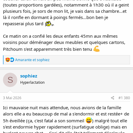
(toutes proportions gardées), notamment à 1h30 où il a geint
plusieurs fois, je sors de mon lit, je vais dans sa chambre...et
là il ronfle en dormant à poings fermés...bon ben je
repasserai plus tard
Ce matin on a confié les deux enfants 45mn aux mêmes
voisins pour déménager deux meubles et quelques cartons,
Pitchoum s'est apparemment très bien tenu
R
Amarante
et
sophiez
é
a
c
sophiez
S
t
Hyperlactation
i
o
n
s
3 Mai 2026
#1 380
:
Ici mauvaise nuit mais attendue, nous avions de la famille
alors elle a eu beaucoup de mal a s'endormir et est restée+ de
5h éveillée (ça, c'est fatal a son sommeil
) malgré tout elle
s'est endormie hyper rapidement (surfatigue oblige) mais en
hurlant pauvre chat ... Ceci dit elle était tellement décalquée