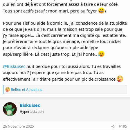
qui en ont déjà et ont forcément assez à faire de leur côté.
Tous sont actifs (sauf : mon mari, père au foyer
)
Pour une Tisf ou aide à domicile, j'ai conscience de la stupidité
de ce que je vais dire, mais la maison est trop sale pour que
j'y fasse appel... Là c'est carrément ma dignité qui est atteinte.
Je préfèrerai faire tout le gros ménage, remettre tout nickel
pour n'avoir à réclamer qu'une simple aide type
aspi/serpillière. Là c'est juste trop. Et j'ai honte..
@Biskuisec
nuit perdue pour toi aussi alors. Tu es travailles
aujourd'hui ? J'espère que ça ne tire pas trop. Tu as
effectivement l'air d'être partie pour un pic de croissance
R
Belfée
et
Amaelline
é
a
c
Biskuisec
t
Hyperlactation
i
o
n
s
26 Novembre 2025
#195