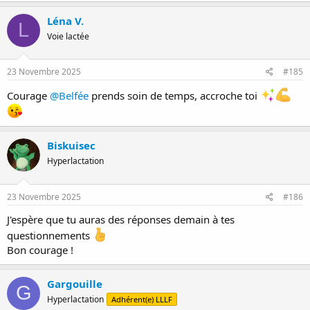
Léna V.
L
Voie lactée
23 Novembre 2025
#185
Courage
@Belfée
prends soin de temps, accroche toi
Biskuisec
Hyperlactation
23 Novembre 2025
#186
J'espère que tu auras des réponses demain à tes
questionnements
Bon courage !
Gargouille
G
Hyperlactation
Adhérent(e) LLLF