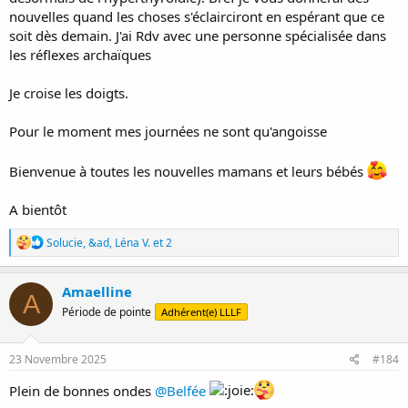
nouvelles quand les choses s'éclairciront en espérant que ce
soit dès demain. J'ai Rdv avec une personne spécialisée dans
les réflexes archaïques
Je croise les doigts.
Pour le moment mes journées ne sont qu'angoisse
Bienvenue à toutes les nouvelles mamans et leurs bébés
A bientôt
R
Solucie
,
&ad
,
Léna V.
et 2
é
a
c
Amaelline
A
t
Période de pointe
Adhérent(e) LLLF
i
o
n
s
23 Novembre 2025
#184
:
Plein de bonnes ondes
@Belfée