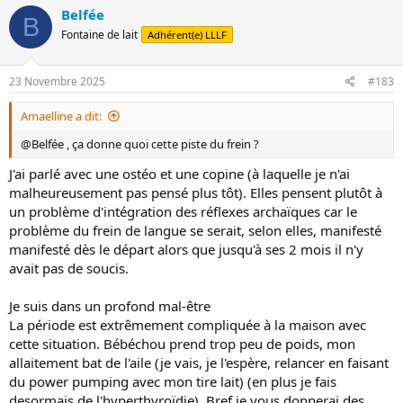
c
Belfée
B
t
Fontaine de lait
Adhérent(e) LLLF
i
o
n
s
23 Novembre 2025
#183
:
Amaelline a dit:
@Belfée , ça donne quoi cette piste du frein ?
J'ai parlé avec une ostéo et une copine (à laquelle je n'ai
malheureusement pas pensé plus tôt). Elles pensent plutôt à
un problème d'intégration des réflexes archaïques car le
problème du frein de langue se serait, selon elles, manifesté
manifesté dès le départ alors que jusqu'à ses 2 mois il n'y
avait pas de soucis.
Je suis dans un profond mal-être
La période est extrêmement compliquée à la maison avec
cette situation. Bébéchou prend trop peu de poids, mon
allaitement bat de l'aile (je vais, je l'espère, relancer en faisant
du power pumping avec mon tire lait) (en plus je fais
desormais de l'hyperthyroïdie). Bref je vous donnerai des