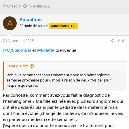
D
D
Chasdrs
15 Juillet 2025
é
a
m
t
Amaelline
A
a
e
Période de pointe
Adhérent(e) LLLF
r
d
r
e
é
d
23 Novembre 2025
#181
e
é
p
b
@MJColombet
et
@Eolette
bienvenue !
a
u
r
t
Léna V. a dit:
Robin va commencer son traitement pour son hémangiome
semaine prochaine pour 6 mois à raison de deux fois par jour.
J'espère que ça ira.
Par curiosité, comment avez-vous fait le diagnostic de
l’hemangiome ? Ma fille est née avec plusieurs angiomes qui
ont été déclarés plans par le pédiatre de la maternité mais
dont l’un a évolué (changé de couleur). Ça m’inquiète, je vais
en parler au médecin cette semaine...
J’espère que ça ira pour le mieux avec le traitement pour