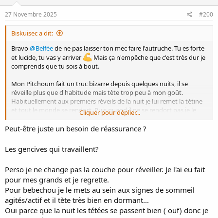
n
s
27 Novembre 2025
#200
:
Biskuisec a dit:
Bravo
@Belfée
de ne pas laisser ton mec faire l'autruche. Tu es forte
et lucide, tu vas y arriver
Mais ça n'empêche que c'est très dur je
comprends que tu sois à bout.
Mon Pitchoum fait un truc bizarre depuis quelques nuits, il se
réveille plus que d'habitude mais tète trop peu à mon goût.
Habituellement aux premiers réveils de la nuit je lui remet la tétine
et tout le monde se rendort. Puis quand il ne se rendort pas je le
Cliquer pour déplier...
nourris.
Mais là il ne se rendort pas du tout avec la tétine, et quand je le
Peut-être juste un besoin de réassurance ?
mets au sein il tète une minute ou deux max avant de lâcher le sein
(des fois endormi, des fois parfaitement réveillé). Je m'étonne qu'il
Les gencives qui travaillent?
n'ait pas plus faim après 5/6h sans manger mais j'ai beau envoyer
mon mari le changer pour le réveiller sa bouche est
Perso je ne change pas la couche pour réveiller. Je l'ai eu fait
hermétiquement fermée
Il accepte généralement d'être
pour mes grands et je regrette.
recouché et se rendort.
Ça m'a un peu démoralisée car habituellement je me disais "soit je
Pour bebechou je le mets au sein aux signes de sommeil
dors bien, soit il se nourrit bien et stimule la lactation" mais là j'ai
agités/actif et il tète très bien en dormant...
l'impression que j'ai droit à aucun des deux.
Oui parce que la nuit les tétées se passent bien ( ouf) donc je