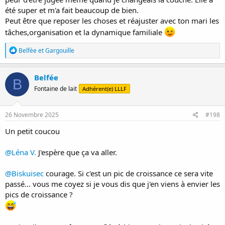
été super et m'a fait beaucoup de bien.
Peut être que reposer les choses et réajuster avec ton mari les
tâches,organisation et la dynamique familiale
R
Belfée
et
Gargouille
é
a
c
Belfée
B
t
Fontaine de lait
Adhérent(e) LLLF
i
o
n
s
26 Novembre 2025
#198
:
Un petit coucou
@Léna V.
J'espère que ça va aller.
@Biskuisec
courage. Si c'est un pic de croissance ce sera vite
passé... vous me coyez si je vous dis que j'en viens à envier les
pics de croissance ?