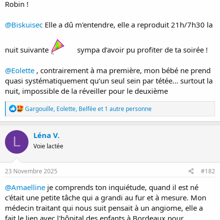
Robin !
@Biskuisec
Elle a dû m'entendre, elle a reproduit 21h/7h30 la
nuit suivante
sympa d’avoir pu profiter de ta soirée !
@Eolette
, contrairement à ma première, mon bébé ne prend
quasi systématiquement qu’un seul sein par tétée... surtout la
nuit, impossible de la réveiller pour le deuxième
R
Gargouille
,
Eolette
,
Belfée
et 1 autre personne
é
a
c
Léna V.
L
t
Voie lactée
i
o
n
s
23 Novembre 2025
#182
:
@Amaelline
je comprends ton inquiétude, quand il est né
c'était une petite tâche qui a grandi au fur et à mesure. Mon
médecin traitant qui nous suit pensait à un angiome, elle a
fait le lien avec l'hôpital des enfants à Bordeaux pour