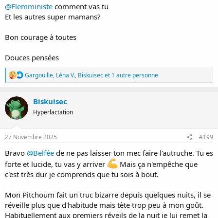
@Flemministe
comment vas tu
Et les autres super mamans?
Bon courage à toutes
Douces pensées
R
Gargouille
,
Léna V.
,
Biskuisec
et 1 autre personne
é
a
c
Biskuisec
t
Hyperlactation
i
o
n
s
27 Novembre 2025
#199
:
Bravo
@Belfée
de ne pas laisser ton mec faire l'autruche. Tu es
forte et lucide, tu vas y arriver
Mais ça n'empêche que
c'est très dur je comprends que tu sois à bout.
Mon Pitchoum fait un truc bizarre depuis quelques nuits, il se
réveille plus que d'habitude mais tète trop peu à mon goût.
Habituellement aux premiers réveils de la nuit je lui remet la