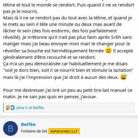
tétine et tout le monde se rendort. Puis quand il ne se rendort
pas je le nourris.
Mais là il ne se rendort pas du tout avec la tétine, et quand je
le mets au sein il tète une minute ou deux max avant de
lâcher le sein (des fois endormi, des fois parfaitement
réveillé). Je m'étonne qu'il n'ait pas plus faim après 5/6h sans
manger mais j'ai beau envoyer mon mari le changer pour le
réveiller sa bouche est hermétiquement fermée
Il accepte
généralement d'être recouché et se rendort.
Ça m'a un peu démoralisée car habituellement je me disais
"soit je dors bien, soit il se nourrit bien et stimule la lactation"
mais là j'ai l'impression que j'ai droit à aucun des deux.
Pour me destresser j'ai tiré un peu au petit tire-lait manuel ce
matin. Je ne sais pas quoi en penser, j'avoue.
R
Léna V.
et
Belfée
é
a
c
Belfée
B
t
Fontaine de lait
Adhérent(e) LLLF
i
o