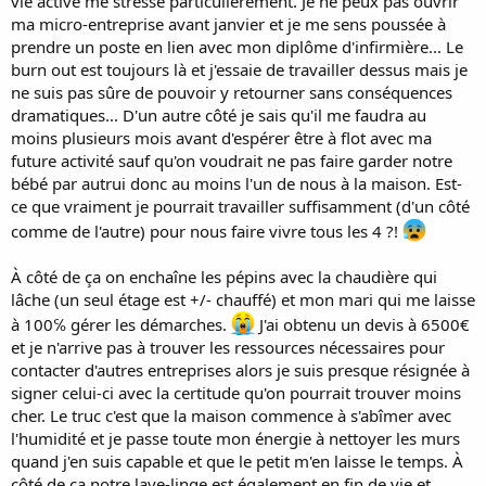
vie active me stresse particulièrement. Je ne peux pas ouvrir
ma micro-entreprise avant janvier et je me sens poussée à
prendre un poste en lien avec mon diplôme d'infirmière... Le
burn out est toujours là et j'essaie de travailler dessus mais je
ne suis pas sûre de pouvoir y retourner sans conséquences
dramatiques... D'un autre côté je sais qu'il me faudra au
moins plusieurs mois avant d'espérer être à flot avec ma
future activité sauf qu'on voudrait ne pas faire garder notre
bébé par autrui donc au moins l'un de nous à la maison. Est-
ce que vraiment je pourrait travailler suffisamment (d'un côté
comme de l'autre) pour nous faire vivre tous les 4 ?!
À côté de ça on enchaîne les pépins avec la chaudière qui
lâche (un seul étage est +/- chauffé) et mon mari qui me laisse
à 100℅ gérer les démarches.
J'ai obtenu un devis à 6500€
et je n'arrive pas à trouver les ressources nécessaires pour
contacter d'autres entreprises alors je suis presque résignée à
signer celui-ci avec la certitude qu'on pourrait trouver moins
cher. Le truc c'est que la maison commence à s'abîmer avec
l'humidité et je passe toute mon énergie à nettoyer les murs
quand j'en suis capable et que le petit m'en laisse le temps. À
côté de ça notre lave-linge est également en fin de vie et