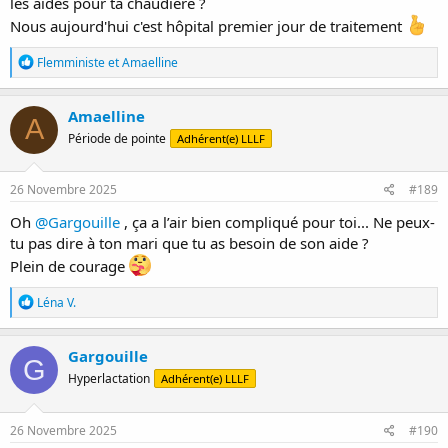
les aides pour ta chaudière ?
Nous aujourd'hui c'est hôpital premier jour de traitement
R
Flemministe
et
Amaelline
é
a
c
Amaelline
A
t
Période de pointe
Adhérent(e) LLLF
i
o
n
s
26 Novembre 2025
#189
:
Oh
@Gargouille
, ça a l’air bien compliqué pour toi... Ne peux-
tu pas dire à ton mari que tu as besoin de son aide ?
Plein de courage
R
Léna V.
é
a
c
Gargouille
G
t
Hyperlactation
Adhérent(e) LLLF
i
o
n
s
26 Novembre 2025
#190
: