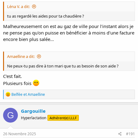
Léna V. a dit:
tu as regardé les aides pour ta chaudière ?
Malheureusement on est au gaz de ville pour l'instant alors je
ne pense pas qu'on puisse en bénéficier à moins d'une facture
encore bien plus salée...
Amaelline a dit:
Ne peux-tu pas dire à ton mari que tu as besoin de son aide ?
C'est fait.
Plusieurs fois
R
Belfée
et
Amaelline
é
a
c
Gargouille
G
t
Hyperlactation
Adhérent(e) LLLF
i
o
n
s
26 Novembre 2025
#191