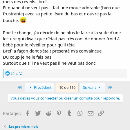
mets des réveils.. bref.
Pour me destresser j'ai tiré un peu au petit tire-lait manuel ce matin.
Et quand il ne veut pas il fait une moue adorable (bien que
Je ne sais pas quoi en penser, j'avoue.
frustrante) avec sa petite lèvre du bas et n'ouvre pas la
bouche.
Poir le change, j'ai décidé de ne plus le faire à la suite d'une
lecture qui disait que c'était pas très cool de donner froid à
bébé pour le réveiller pour qu'il tète.
Bref la façon dont s'était présenté m'a convaincue
Du coup je ne le fais pas
Surtout que s'il ne veut pas il ne veut pas donc
R
Léna V.
é
a
c
First
Last
Précédent
10 de 116
Suivant
t
i
Vous devez vous connecter ou créer un compte pour répondre.
o
n
s
Facebook
Twitter
Reddit
Pinterest
Tumblr
WhatsApp
E-mail
Lien
Partager:
:
Les premiers mois