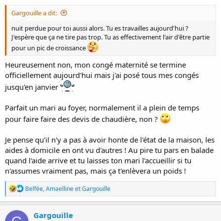
:
Gargouille a dit:
nuit perdue pour toi aussi alors. Tu es travailles aujourd'hui ?
J'espère que ça ne tire pas trop. Tu as effectivement l'air d'être partie
pour un pic de croissance
Heureusement non, mon congé maternité se termine
officiellement aujourd'hui mais j'ai posé tous mes congés
jusqu'en janvier
Parfait un mari au foyer, normalement il a plein de temps
pour faire faire des devis de chaudière, non ?
Je pense qu'il n'y a pas à avoir honte de l'état de la maison, les
aides à domicile en ont vu d'autres ! Au pire tu pars en balade
quand l'aide arrive et tu laisses ton mari l'accueillir si tu
n'assumes vraiment pas, mais ça t'enlèvera un poids !
R
Belfée
,
Amaelline
et
Gargouille
é
a
c
Gargouille
t