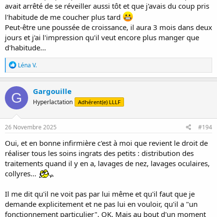
avait arrêté de se réveiller aussi tôt et que j'avais du coup pris
l'habitude de me coucher plus tard
Peut-être une poussée de croissance, il aura 3 mois dans deux
jours et j'ai l'impression qu'il veut encore plus manger que
d'habitude...
R
Léna V.
é
a
c
Gargouille
G
t
Hyperlactation
Adhérent(e) LLLF
i
o
n
s
26 Novembre 2025
#194
:
Oui, et en bonne infirmière c'est à moi que revient le droit de
réaliser tous les soins ingrats des petits : distribution des
traitements quand il y en a, lavages de nez, lavages oculaires,
collyres...
Il me dit qu'il ne voit pas par lui même et qu'il faut que je
demande explicitement et ne pas lui en vouloir, qu'il a "un
fonctionnement particulier". OK. Mais au bout d'un moment