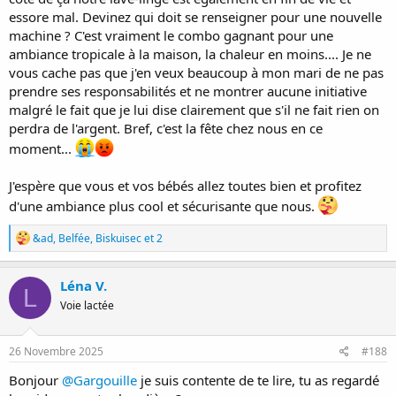
essore mal. Devinez qui doit se renseigner pour une nouvelle
machine ? C'est vraiment le combo gagnant pour une
ambiance tropicale à la maison, la chaleur en moins.... Je ne
vous cache pas que j'en veux beaucoup à mon mari de ne pas
prendre ses responsabilités et ne montrer aucune initiative
malgré le fait que je lui dise clairement que s'il ne fait rien on
perdra de l'argent. Bref, c'est la fête chez nous en ce
moment...
J'espère que vous et vos bébés allez toutes bien et profitez
d'une ambiance plus cool et sécurisante que nous.
R
&ad
,
Belfée
,
Biskuisec
et 2
é
a
c
Léna V.
L
t
Voie lactée
i
o
n
s
26 Novembre 2025
#188
:
Bonjour
@Gargouille
je suis contente de te lire, tu as regardé