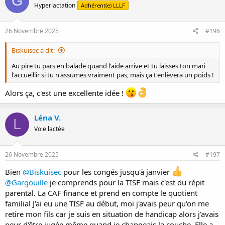
G
Hyperlactation
Adhérent(e) LLLF
i
o
n
s
26 Novembre 2025
#196
:
Biskuisec a dit:
Au pire tu pars en balade quand l'aide arrive et tu laisses ton mari
l'accueillir si tu n'assumes vraiment pas, mais ça t'enlèvera un poids !
Alors ça, c'est une excellente idée !
Léna V.
L
Voie lactée
26 Novembre 2025
#197
Bien
@Biskuisec
pour les congés jusqu'à janvier
@Gargouille
je comprends pour la TISF mais c'est du répit
parental. La CAF finance et prend en compte le quotient
familial J'ai eu une TISF au début, moi j'avais peur qu'on me
retire mon fils car je suis en situation de handicap alors j'avais
peur d'être jugée même quand je changeais la couche. Elle a