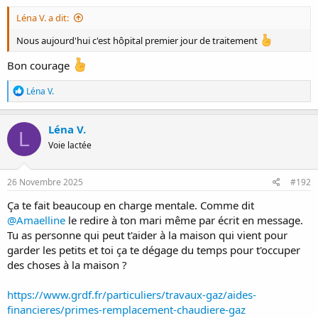
:
Léna V. a dit:
Nous aujourd'hui c'est hôpital premier jour de traitement
Bon courage
R
Léna V.
é
a
c
Léna V.
L
t
Voie lactée
i
o
n
s
26 Novembre 2025
#192
:
Ça te fait beaucoup en charge mentale. Comme dit
@Amaelline
le redire à ton mari même par écrit en message.
Tu as personne qui peut t'aider à la maison qui vient pour
garder les petits et toi ça te dégage du temps pour t'occuper
des choses à la maison ?
https://www.grdf.fr/particuliers/travaux-gaz/aides-
financieres/primes-remplacement-chaudiere-gaz