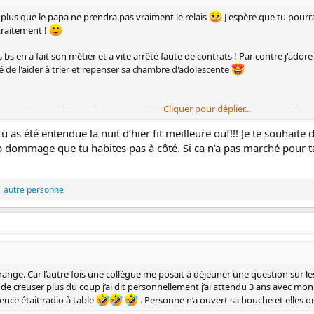
t plus que le papa ne prendra pas vraiment le relais
J'espère que tu pourr
traitement !
s en a fait son métier et a vite arrêté faute de contrats ! Par contre j'ador
de l'aider à trier et repenser sa chambre d'adolescente
 heureusement les prochains jours devraient être plus faciles, avec plus de
Cliquer pour déplier...
u as été entendue la nuit d’hier fit meilleure ouf!!! Je te souhaite 
t sans suprise le sommeil de Choupette n'est pas foufou...
op dommage que tu habites pas à côté. Si ca n’a pas marché pour ta
(2,2 %) prend en général au moins une heure pour s’endormir."
ormir
1 autre personne
érange. Car l’autre fois une collègue me posait à déjeuner une question sur le
sayé de creuser plus du coup j’ai dit personnellement j’ai attendu 3 ans avec 
lence était radio à table
. Personne n’a ouvert sa bouche et elles 