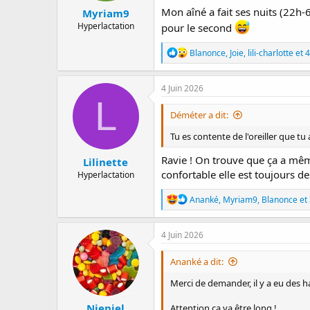
Mon aîné a fait ses nuits (22h-
Myriam9
Hyperlactation
pour le second
R
Blanonce
,
Joie
,
lili-charlotte
et 4
é
a
c
4 Juin 2026
t
L
i
Déméter a dit:
o
n
Tu es contente de l'oreiller que tu
s
:
Ravie ! On trouve que ça a mêm
Lilinette
confortable elle est toujours d
Hyperlactation
R
Ananké
,
Myriam9
,
Blanonce
et 
é
a
c
4 Juin 2026
t
i
Ananké a dit:
o
n
Merci de demander, il y a eu des h
s
:
Nieniel
Attention ça va être long !