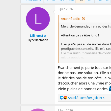
a
e
r
d
3 Juin 2026
r
e
L
é
d
Ananké a dit:
e
é
p
b
Merci de demander, il y a eu des h
a
u
Lilinette
r
t
Attention ça va être long !
Hyperlactation
Hier je n'ai pas eu de succès dans
prodigué des conseils. Elle m'a rass
Elle m'a surtout conseillé de cont
mieux possible.
Elle s'est endormie en une grosse de
Franchement je parie tout sur le
sommeil. Sauf que ça a fini par la 
donne pas une solution. Elle a 
été la changer elle a demandé le sei
le décides pas de ton côté. Je n
ravie évidemment mais toujours sur 
d’accoucher alors une vraie mor
elle a tété. Encore une victoire ! Et 
Plein pleins de bonnes ondes
fois ! Bon là j'ai commencé à me di
R
Ananké
,
Déméter
,
Joie
et 4
Puis ça s'est gaté. Vers 11h elle a
é
quelques minutes après et m'a mord
a
sieste. Très agitée depuis le révei
c
3 Juin 2026