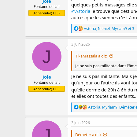
Joie
quelques petits massages elle s
demandant d'arrêter, ce qui n'a fai
Fontaine de lait
C'était horrible. Elle a fini par s
@Astoria
je trouve que c’est un
Adhérent(e) LLLF
autres que les siennes c’est à 
J'avais fini par croire que ça allait
l'impression de m'accrocher pour 
R
Astoria
,
Nieniel
,
Myriam9
et 3
é
J'espère vraiment que ce sont ses d
a
c
prémolaires, molaires... et qu'on s
3 Juin 2026
t
J
i
TikaMassala a dit:
o
n
Je ne suis pas militante dans l'âm
s
:
Je ne suis pas militante. Mais j
Joie
qu’un jour ou l’autre ils vont t
Fontaine de lait
Adhérent(e) LLLF
qu’elle dorme de 20h à 6h du ma
et elles ont toutes des enfants
R
Astoria
,
Myriam9
,
Déméter
e
é
a
c
3 Juin 2026
t
J
i
Déméter a dit:
o