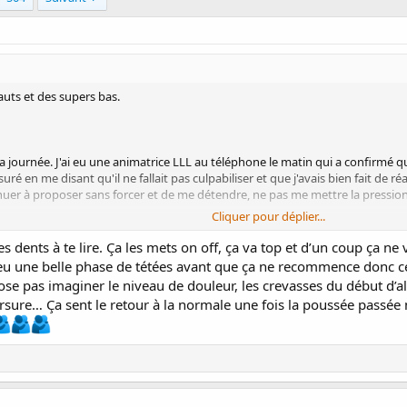
auts et des supers bas.
 la journée. J'ai eu une animatrice LLL au téléphone le matin qui a confirmé 
uré en me disant qu'il ne fallait pas culpabiliser et que j'avais bien fait de r
inuer à proposer sans forcer et de me détendre, ne pas me mettre la pression. 
Cliquer pour déplier...
mie heure sur moi dans sa chambre et lorsque je l'ai posée elle a cherché à tét
s dents à te lire. Ça les mets on off, ça va top et d’un coup ça ne
réveiller pour de bon. Impossible de la rendormir, on s'est relayé avec papa ju
eu une belle phase de tétées avant que ça ne recommence donc ce n’
n sur la table à langer, je l'ai laissée faire et elle a tété éveillée pour la pr
’ose pas imaginer le niveau de douleur, les crevasses du début d’al
mes gardes. On a fini par réussir à la rendormir vers minuit après moult cabrio
sure… Ça sent le retour à la normale une fois la poussée passée m
au réveil ce matin, j'ai été la voir et je l'ai installée l'air de rien comme on fai
re que ça signait la fin de la grève
 demandé le sein et m'a mordu. Je lui ai rappelé que ce n'était pas autorisé et
u à nouveau. Je lui ai apporté des anneaux de dentition pour lui rappeler qu
l, je pense que les dents la font souffrir je lui ai donné du doliprane en préve