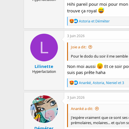
Hihi pareil pour moi pour mon a
trouve ça royal
R
Astoria
et
Déméter
é
a
c
3 Juin 2026
t
L
i
Joie a dit:
o
n
Pour le dodo du soir il me semble 
s
:
Lilinette
Non moi aussi
Et ce soir po
Hyperlactation
suis pas prête haha
R
Ananké
,
Astoria
,
Nieniel
et 3
é
a
c
3 Juin 2026
t
i
Ananké a dit:
o
n
J'espère vraiment que ce sont ses d
s
prémolaires, molaires... et qu'on s
:
Déméter