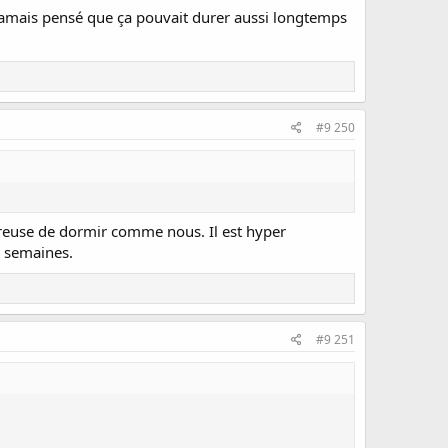
i jamais pensé que ça pouvait durer aussi longtemps
#9 250
ureuse de dormir comme nous. Il est hyper
s semaines.
#9 251