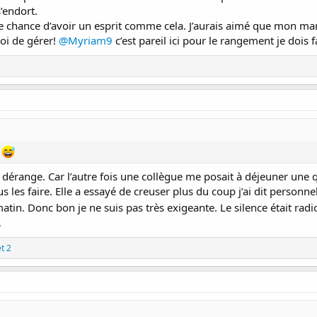
’endort.
t qu'ajouter de l'huile sur le feu. Elle cherchait mon sein mais je n'ai pas vou
'endormir à côté de moi dans son lit, elle sanglotait encore dans son sommeil.
e chance d’avoir un esprit comme cela. J’aurais aimé que mon mari l
moi de gérer!
@Myriam9
c’est pareil ici pour le rangement je dois fa
 doucement revenir à la normale et au final c'est pire que tout. J'appréhende son 
rien.
ents. J'ai du mal à croire qu'elle soit dans un tel état à cause de ça. Espér
oit tranquilles après. Je reconnais plus mon bébé...
e
e dérange. Car l’autre fois une collègue me posait à déjeuner une 
ous les faire. Elle a essayé de creuser plus du coup j’ai dit perso
tin. Donc bon je ne suis pas très exigeante. Le silence était radi
…
t 2