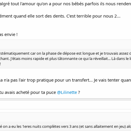
lgré tout l'amour qu'on a pour nos bébés parfois ils nous renden
ent quand elle sort des dents. C'est terrible pour nous 2...
s envie !
t systématiquement car on la phase de dépose est longue et je trouvais assez d
nt. J'étais moins rapide et plus tâtonnante ce qui la réveillait... Là dans le lit
!
ça n'a pas l'air trop pratique pour un transfert... Je vais tenter q
e tu avais acheté pour ta puce
@Lilinette
?
 on a eu les 1eres nuits complètes vers 3 ans (et sans allaitement en jeu) al