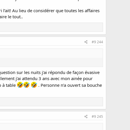
lu, trop peur qu'elle me fasse aussi mal que juste avant.
’ait! Au lieu de considérer que toutes les affaires
ire le tout..
réveil, je ne sais pas si j'ai envie de réessayer. J'ai
ons qu'elle les sorte toutes en même temps canines,
#9 244
question sur les nuits j’ai répondu de façon évasive
nnellement j’ai attendu 3 ans avec mon ainée pour
o à table
. Personne n’a ouvert sa bouche
#9 245