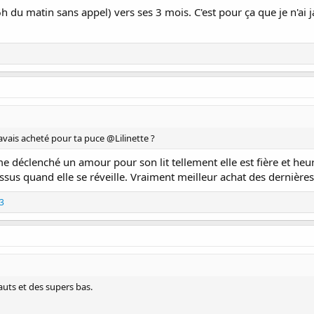
6h du matin sans appel) vers ses 3 mois. C'est pour ça que je n'a
 avais acheté pour ta puce @Lilinette ?
e déclenché un amour pour son lit tellement elle est fière et he
essus quand elle se réveille. Vraiment meilleur achat des dernière
3
auts et des supers bas.