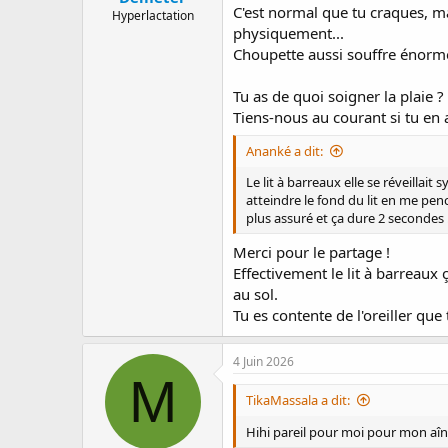
C'est normal que tu craques, ma
Hyperlactation
physiquement...
Choupette aussi souffre énormém
Tu as de quoi soigner la plaie ?
Tiens-nous au courant si tu en a
Ananké a dit:
Le lit à barreaux elle se réveillai
atteindre le fond du lit en me pencha
plus assuré et ça dure 2 secondes 
Merci pour le partage !
Effectivement le lit à barreaux 
au sol.
Tu es contente de l'oreiller qu
4 Juin 2026
M
TikaMassala a dit:
Hihi pareil pour moi pour mon aîné