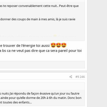
as te reposer convenablement cette nuit.. Peut-être que
e donner des coups de main à mes amis, là je suis ravie
 crèche et de présence de mon conjoint
Si ça persiste
de trouver de l’énergie toi aussi
 bs ca ne veut pas dire que ca sera pareil pour toi
#9 246
s nuits j’ai répondu de façon évasive qu’un jour ou l’autre
mon ainée pour qu’elle dorme de 20h à 6h du matin. Donc bon
ont toutes des enfants…