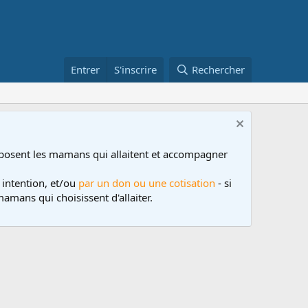
Entrer
S'inscrire
Rechercher
posent les mamans qui allaitent et accompagner
 intention, et/ou
par un don ou une cotisation
- si
amans qui choisissent d'allaiter.