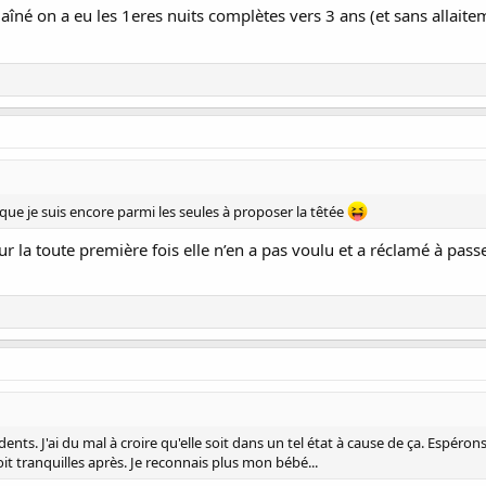
îné on a eu les 1eres nuits complètes vers 3 ans (et sans allaitem
que je suis encore parmi les seules à proposer la têtée
ur la toute première fois elle n’en a pas voulu et a réclamé à passe
ents. J'ai du mal à croire qu'elle soit dans un tel état à cause de ça. Espér
oit tranquilles après. Je reconnais plus mon bébé...