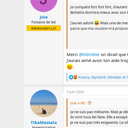
n
Je compatis fort fort fort, d'autan
s
Bichette dormira mieux avec son 
:
Joie
Fontaine de lait
J'aurais adoré
Mais une de mes b
parce que ma cousine m'a proposé 
Adhérent(e) LLLF
Je n'ai pas vraiment de joker mais
j'irai voir un médecin, oui !
Merci
@Déméter
on dirait que t
J'ai parcouru l'etude québécoise e
J’aurais aimé avoir ton aide tr
"une faible proportion d’enfants 
.
Bon ma Choupette vient de s'end
R
Astoria
,
Myriam9
,
Déméter
et 
é
a
c
3 Juin 2026
t
i
Joie a dit:
o
n
Je ne suis pas militante. Mais je d
s
ils vont tous les faire. Elle a es
:
TikaMassala
je ne suis pas très exigeante. Le si
Hyperlactation