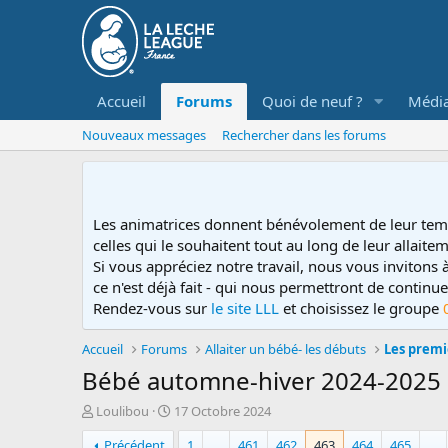
Accueil
Forums
Quoi de neuf ?
Médi
Nouveaux messages
Rechercher dans les forums
Les animatrices donnent bénévolement de leur tem
celles qui le souhaitent tout au long de leur allaitem
Si vous appréciez notre travail, nous vous invitons
ce n'est déjà fait - qui nous permettront de contin
Rendez-vous sur
le site LLL
et choisissez le groupe
Accueil
Forums
Allaiter un bébé- les débuts
Les premi
Bébé automne-hiver 2024-2025
D
D
Loulibou
17 Octobre 2024
é
a
Précédent
1
…
461
462
463
464
465
…
m
t