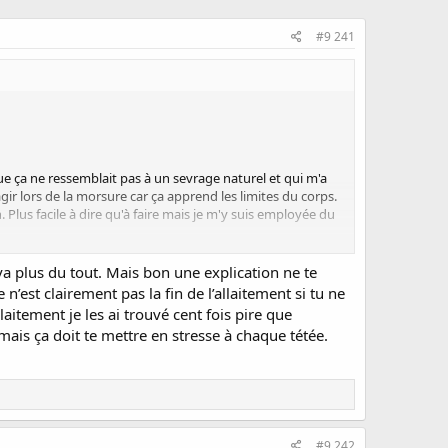
#9 241
que ça ne ressemblait pas à un sevrage naturel et qui m'a
éagir lors de la morsure car ça apprend les limites du corps.
Plus facile à dire qu'à faire mais je m'y suis employée du
er, je l'ai laissé faire et miracle elle a tété dans son
 va plus du tout. Mais bon une explication ne te
squ'à ce qu'on lâche l'affaire et qu'on la lève. Quand on a
est clairement pas la fin de l’allaitement si tu ne
emière fois depuis samedi dernier sans me mordre. Bon, j'étais
laitement je les ai trouvé cent fois pire que
les dans le salon. A 3h elle a pleuré, je l'ai rejoins et
ais ça doit te mettre en stresse à chaque tétée.
sait avant et miracle elle a tété aussi et bien réveillée cette
 que ça faisait mal à maman. Elle a demandé l'autre sein
e c'est ça qu'on mord... Et puis on est arrivées à la
ntion pour qu'elle dorme bien. Je lui chante sa chanson elle
#9 242