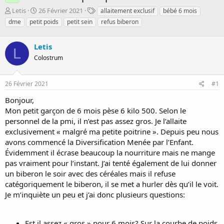
D
D
T
Letis
26 Février 2021
allaitement exclusif
bébé 6 mois
é
a
a
dme
petit poids
petit sein
refus biberon
m
t
g
a
e
s
r
Letis
d
L
r
e
Colostrum
é
d
e
é
p
b
26 Février 2021
#1
a
u
Bonjour,
r
t
Mon petit garçon de 6 mois pèse 6 kilo 500. Selon le
personnel de la pmi, il n’est pas assez gros. Je l’allaite
exclusivement « malgré ma petite poitrine ». Depuis peu nous
avons commencé la Diversification Menée par l’Enfant.
Évidemment il écrase beaucoup la nourriture mais ne mange
pas vraiment pour l’instant. J’ai tenté également de lui donner
un biberon le soir avec des céréales mais il refuse
catégoriquement le biberon, il se met a hurler dès qu’il le voit.
Je m’inquiète un peu et j’ai donc plusieurs questions:
Est il assez « gros » pour 6 mois? Sur la courbe de poids