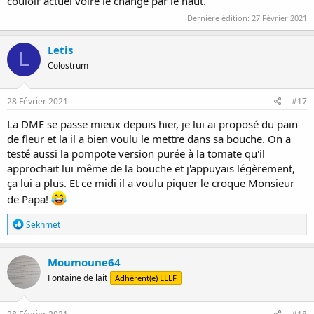
couloir actuel voire le change par le haut.
Dernière édition:
27 Février 2021
Letis
L
Colostrum
28 Février 2021
#17
La DME se passe mieux depuis hier, je lui ai proposé du pain
de fleur et la il a bien voulu le mettre dans sa bouche. On a
testé aussi la pompote version purée à la tomate qu'il
approchait lui même de la bouche et j'appuyais légèrement,
ça lui a plus. Et ce midi il a voulu piquer le croque Monsieur
de Papa!
R
Sekhmet
é
a
c
Moumoune64
t
Fontaine de lait
Adhérent(e) LLLF
i
o
n
s