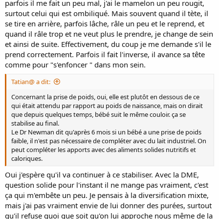
parfois il me fait un peu mal, j'ai le mamelon un peu rougit,
surtout celui qui est ombiliqué. Mais souvent quand il tète, il
se tire en arrière, parfois lâche, râle un peu et le reprend, et
quand il râle trop et ne veut plus le prendre, je change de sein
et ainsi de suite. Effectivement, du coup je me demande s'il le
prend correctement. Parfois il fait l'inverse, il avance sa tête
comme pour "s'enfoncer " dans mon sein.
Tatian@ a dit:
Concernant la prise de poids, oui, elle est plutôt en dessous de ce
qui était attendu par rapport au poids de naissance, mais on dirait
que depuis quelques temps, bébé suit le même couloir. ça se
stabilise au final.
Le Dr Newman dit qu'après 6 mois si un bébé a une prise de poids
faible, il n'est pas nécessaire de compléter avec du lait industriel. On
peut compléter les apports avec des aliments solides nutritifs et
caloriques.
Oui j'espère qu'il va continuer à ce stabiliser. Avec la DME,
question solide pour l'instant il ne mange pas vraiment, c'est
ça qui m'embête un peu. Je pensais à la diversification mixte,
mais j'ai pas vraiment envie de lui donner des purées, surtout
qu'il refuse quoi que soit qu'on lui approche nous même de la