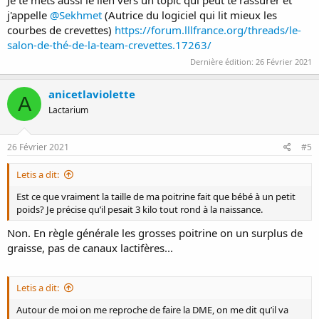
j'appelle
@Sekhmet
(Autrice du logiciel qui lit mieux les
courbes de crevettes)
https://forum.lllfrance.org/threads/le-
salon-de-thé-de-la-team-crevettes.17263/
Dernière édition:
26 Février 2021
anicetlaviolette
A
Lactarium
26 Février 2021
#5
Letis a dit:
Est ce que vraiment la taille de ma poitrine fait que bébé à un petit
poids? Je précise qu’il pesait 3 kilo tout rond à la naissance.
Non. En règle générale les grosses poitrine on un surplus de
graisse, pas de canaux lactifères...
Letis a dit:
Autour de moi on me reproche de faire la DME, on me dit qu’il va