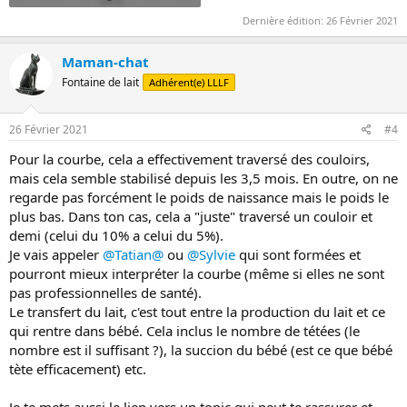
Dernière édition:
26 Février 2021
Maman-chat
Fontaine de lait
Adhérent(e) LLLF
26 Février 2021
#4
Pour la courbe, cela a effectivement traversé des couloirs,
mais cela semble stabilisé depuis les 3,5 mois. En outre, on ne
regarde pas forcément le poids de naissance mais le poids le
plus bas. Dans ton cas, cela a "juste" traversé un couloir et
demi (celui du 10% a celui du 5%).
Je vais appeler
@Tatian@
ou
@Sylvie
qui sont formées et
pourront mieux interpréter la courbe (même si elles ne sont
pas professionnelles de santé).
Le transfert du lait, c'est tout entre la production du lait et ce
qui rentre dans bébé. Cela inclus le nombre de tétées (le
nombre est il suffisant ?), la succion du bébé (est ce que bébé
tète efficacement) etc.
Je te mets aussi le lien vers un topic qui peut te rassurer et