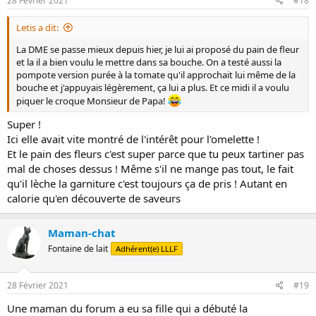
28 Février 2021
#18
:
Letis a dit:
La DME se passe mieux depuis hier, je lui ai proposé du pain de fleur
et la il a bien voulu le mettre dans sa bouche. On a testé aussi la
pompote version purée à la tomate qu'il approchait lui même de la
bouche et j'appuyais légèrement, ça lui a plus. Et ce midi il a voulu
piquer le croque Monsieur de Papa!
Super !
Ici elle avait vite montré de l'intérêt pour l'omelette !
Et le pain des fleurs c'est super parce que tu peux tartiner pas
mal de choses dessus ! Même s'il ne mange pas tout, le fait
qu'il lèche la garniture c'est toujours ça de pris ! Autant en
calorie qu'en découverte de saveurs
Maman-chat
Fontaine de lait
Adhérent(e) LLLF
28 Février 2021
#19
Une maman du forum a eu sa fille qui a débuté la