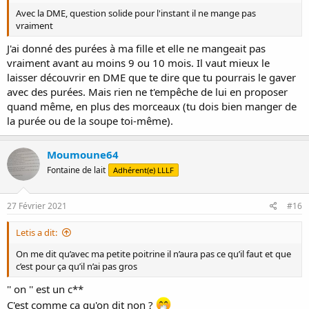
Avec la DME, question solide pour l'instant il ne mange pas
vraiment
J'ai donné des purées à ma fille et elle ne mangeait pas
vraiment avant au moins 9 ou 10 mois. Il vaut mieux le
laisser découvrir en DME que te dire que tu pourrais le gaver
avec des purées. Mais rien ne t'empêche de lui en proposer
quand même, en plus des morceaux (tu dois bien manger de
la purée ou de la soupe toi-même).
Moumoune64
Fontaine de lait
Adhérent(e) LLLF
27 Février 2021
#16
Letis a dit:
On me dit qu’avec ma petite poitrine il n’aura pas ce qu’il faut et que
c’est pour ça qu’il n’ai pas gros
'' on '' est un c**
C'est comme ça qu'on dit non ?