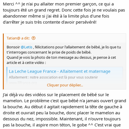
Merci ^^ Je n'ai pu allaiter mon premier garçon, ce qui a
toujours été un grand regret. Donc cette fois je ne voulais pas
abandonner même si j'ai été à la limite plus d'une fois
d'arrêter je suis très contente d'avoir persévéré!
Tatian@ a dit:
Bonsoir
@Letis
, félicitations pour l'allaitement de bébé, je lis que tu
t'interroges concernant le prise de poids de bébé.
Quand je vois la photo de ton message au dessus, je pense à cet
article et à cette vidéo :
La Leche League France - Allaitement et maternage
Allaitement : notre association est là pour vous soutenir
www.lllfrance.org
Cliquer pour déplier...
J'ai déjà vu des vidéos sur le placement de bébé sur le
mamelon. Le problème c'est que bébé n'a jamais ouvert grand
la bouche. Au début il agitait rapidement la tête de gauche à
droite et ouvrait peu la bouche, donc placer le mamelon au
dessous du nez, impossible. Maintenant, il n'ouvre toujours
pas la bouche, il aspire mon téton, le gobe ^^ C'est vrai que