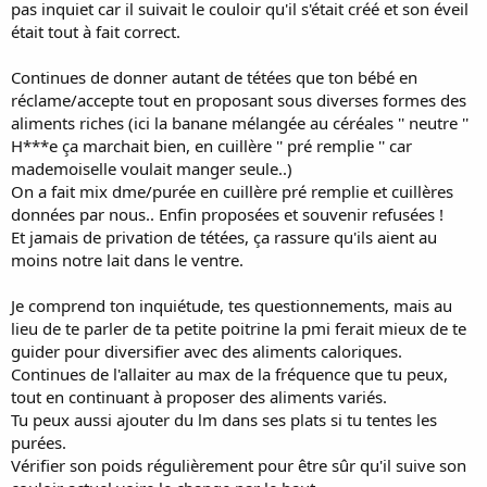
pas inquiet car il suivait le couloir qu'il s'était créé et son éveil
était tout à fait correct.
Continues de donner autant de tétées que ton bébé en
réclame/accepte tout en proposant sous diverses formes des
aliments riches (ici la banane mélangée au céréales '' neutre ''
H***e ça marchait bien, en cuillère '' pré remplie '' car
mademoiselle voulait manger seule..)
On a fait mix dme/purée en cuillère pré remplie et cuillères
données par nous.. Enfin proposées et souvenir refusées !
Et jamais de privation de tétées, ça rassure qu'ils aient au
moins notre lait dans le ventre.
Je comprend ton inquiétude, tes questionnements, mais au
lieu de te parler de ta petite poitrine la pmi ferait mieux de te
guider pour diversifier avec des aliments caloriques.
Continues de l'allaiter au max de la fréquence que tu peux,
tout en continuant à proposer des aliments variés.
Tu peux aussi ajouter du lm dans ses plats si tu tentes les
purées.
Vérifier son poids régulièrement pour être sûr qu'il suive son