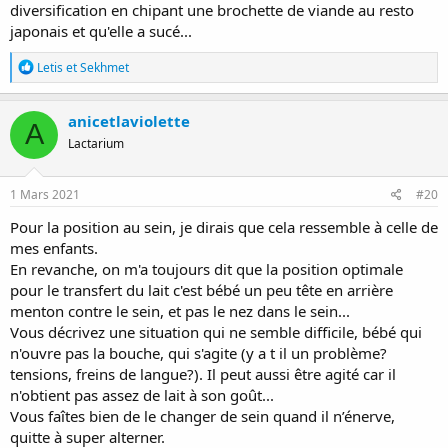
diversification en chipant une brochette de viande au resto
japonais et qu'elle a sucé...
R
Letis
et
Sekhmet
é
a
c
anicetlaviolette
A
t
Lactarium
i
o
n
s
1 Mars 2021
#20
:
Pour la position au sein, je dirais que cela ressemble à celle de
mes enfants.
En revanche, on m'a toujours dit que la position optimale
pour le transfert du lait c'est bébé un peu tête en arrière
menton contre le sein, et pas le nez dans le sein...
Vous décrivez une situation qui ne semble difficile, bébé qui
n'ouvre pas la bouche, qui s'agite (y a t il un problème?
tensions, freins de langue?). Il peut aussi être agité car il
n'obtient pas assez de lait à son goût...
Vous faîtes bien de le changer de sein quand il n’énerve,
quitte à super alterner.