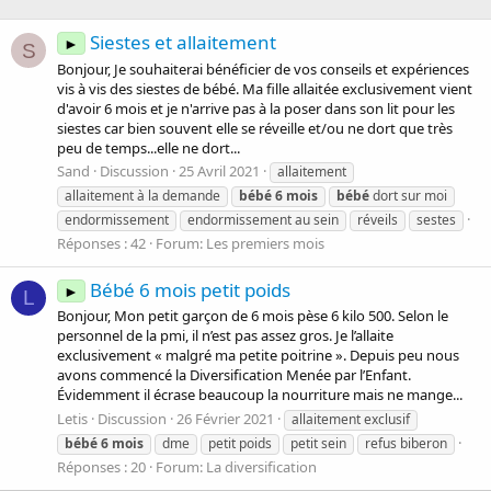
Siestes et allaitement
►
S
Bonjour, Je souhaiterai bénéficier de vos conseils et expériences
vis à vis des siestes de bébé. Ma fille allaitée exclusivement vient
d'avoir 6 mois et je n'arrive pas à la poser dans son lit pour les
siestes car bien souvent elle se réveille et/ou ne dort que très
peu de temps...elle ne dort...
Sand
Discussion
25 Avril 2021
allaitement
allaitement à la demande
bébé
6
mois
bébé
dort sur moi
endormissement
endormissement au sein
réveils
sestes
Réponses : 42
Forum:
Les premiers mois
Bébé 6 mois petit poids
►
L
Bonjour, Mon petit garçon de 6 mois pèse 6 kilo 500. Selon le
personnel de la pmi, il n’est pas assez gros. Je l’allaite
exclusivement « malgré ma petite poitrine ». Depuis peu nous
avons commencé la Diversification Menée par l’Enfant.
Évidemment il écrase beaucoup la nourriture mais ne mange...
Letis
Discussion
26 Février 2021
allaitement exclusif
bébé
6
mois
dme
petit poids
petit sein
refus biberon
Réponses : 20
Forum:
La diversification