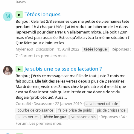
bases
Tétées longues
►
M
Bonjour, Cela fait 2/3 semaines que ma petite de 5 semaines téte
pendant 1h à chaque tétée. J'ai introduit un biberon de LA dans
l'après-midi pour démarrer un allaitement mixte. Elle boit 120ml
mais n'est pas rassasiée. Est ce qu'elle a vécu la même situation ?
Que faire pour diminuer les...
Mylene50
Discussion
15 Avril 2022
Réponses :
tétée
longue
7
Forum:
Les premiers mois
Je subis une baisse de lactation ?
►
Bonjour, J'écris ce message car ma fille de tout juste 3 mois me
fait soucis. Elle fait des selles vertes depuis plus de 2 semaines.
Mardi dernier, visite des 3 mois chez le pédiatre et il me dit que
c'est sa flore intestinale qui est irritée et me donne donc du
Biogaia (probiotique). Aussi...
Cocoa64
Discussion
22 Janvier 2019
allaitement difficile
courbe de croissance
faible prise de poids
pic de croissance
Réponses : 34
selles vertes
tétée
longue
vomissements
Forum:
Les premiers mois