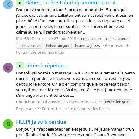
Bébé qui tète frénétiquement la nuit
►
K
Bonjour à toutes et à tous ! J’ai un petit bout de 15 jours que
j’allaite exclusivement. L’allaitement se met relativement bien en
place, bébé tète beaucoup, il est passé de 3,280 kg à 4kg en 15
jours. La journée les tétées sont assez espacées et bébé est
calme au sein, il s’endort souvent en...
Kate33
Discussion
27 Juin 2018
nuit au sein
nuits agitées
Réponses : 4
nuits courtes
tétée
longue
tétée
s agitées
Forum:
Les premiers mois
Tétée à répétition
►
C
Bonsoir, J'ai posté un message il y a 2 jours et je remercie la perso
qui m'a répondu. Je reviens vers vous car ce soir on est un peu
débousollé encore. On a bien compris que le bébé tétait selon
son rythme mais là depuis 3h il ne me lâche pas. J'me demande
s'il mange vraiment ou si c'est...
Chouchouille
Discussion
30 Novembre 2017
tétée
longue
Réponses : 2
Forum:
Les premiers jours - les bases
HELP! Je suis perdue
S
Bonjour, je m'appelle Stéphanie et je suis une jeune maman d'un
petit Raphaël né le 29 avril de cette année. Il aura 3 semaines