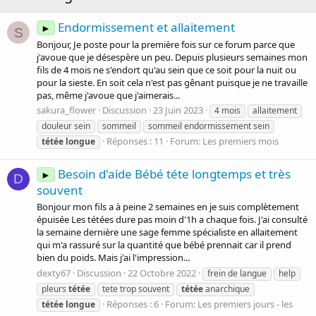
Endormissement et allaitement
►
S
Bonjour, Je poste pour la première fois sur ce forum parce que
j'avoue que je désespère un peu. Depuis plusieurs semaines mon
fils de 4 mois ne s'endort qu'au sein que ce soit pour la nuit ou
pour la sieste. En soit cela n'est pas gênant puisque je ne travaille
pas, même j'avoue que j'aimerais...
sakura_flower
Discussion
23 Juin 2023
4 mois
allaitement
douleur sein
sommeil
sommeil endormissement sein
Réponses : 11
Forum:
Les premiers mois
tétée
longue
Besoin d'aide Bébé téte longtemps et très
►
D
souvent
Bonjour mon fils a à peine 2 semaines en je suis complètement
épuisée Les tétées dure pas moin d'1h a chaque fois. J'ai consulté
la semaine dernière une sage femme spécialiste en allaitement
qui m'a rassuré sur la quantité que bébé prennait car il prend
bien du poids. Mais j'ai l'impression...
dexty67
Discussion
22 Octobre 2022
frein de langue
help
pleurs
tétée
tete trop souvent
tétée
anarchique
Réponses : 6
Forum:
Les premiers jours - les
tétée
longue