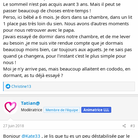
Le sommeil n'est pas acquis avant 3 ans. Mais il peut se
passer beaucoup de choses entre-temps !
Perso, ici bébé a 6 mois. Je dors dans sa chambre, dans un lit
1 place pas très loin du sien. Nous avons d'autres moments
pour nous retrouver avec le papa.
J'avais essayé de dormir dans notre chambre, et de me lever
au besoin ,je me suis vite rendue compte que je dormais
beaucoup moins bien, car toujours aux aguets. Je ne sais pas
quand ça changera, pour l'instant c'est le plus simple pour
nous !
Moi je n'y arrive pas, mais beaucoup allaitent en cododo, en
dormant, as tu déjà essayé ?
R
Christine13
é
a
c
Tatian@
t
Modératrice
Membre de l'équipe
Animatrice LLL
i
o
n
s
27 Juin 2018
#3
:
Bonjour
@Kate33
, je lis que tu es un peu déstabilisée par le