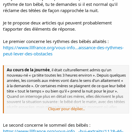
rythme de ton bébé, tu te demandes si il est normal qu'il
réclame des tétées de façon rapprochée la nuit.
Je te propose deux articles qui peuvent probablement
t'apporter des éléments de réponse.
Le premier concerne les rythmes des bébés allaités :
https://www.lllfrance.org/vous-info...aissance-des-rythmes-
peut-lever-des-obstacles
Au cours de la journée
, il était culturellement admis qu'un
nouveau-né « ça tète toutes les 3 heures environ ». Depuis quelques
années, les conseils aux mères vont dans le sens d’un allaitement «
à la demande ». Or certaines mères se plaignent de ce que leur bébé
tète « tout le temps » ou bien qu'il « prend la nuit pour le jour ».
Quand on interroge plus en détail ces mères, elles décrivent le plus
souvent la situation suivante : le bébé dort le matin, avec des tétées
plutôt espacées, mais pleure beaucoup le soir, moment où elles
Cliquer pour déplier...
pensent manquer de lait. (...) Physiologiquement, les tétées du
matin sont abondantes (120 à 150 ml) – (5) et relativement espacées
(2 à 5 h). Au fur et à mesure de l'avancement de la journée, les tétées
Le second concerne le sommeil des bébés :
se rapprochent en même temps que l'éveil de l'enfant augmente.
https://www.lllfrance.org/vous-info...-hui-extraits/1128-46-