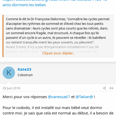
Survient alors, le plus souvent entre 14 h et 2 h du matin, un
ainsi-dorment-les-bebes
épisode de «
tétées groupées
» (3) où le bébé tète de façon très
fréquente pendant 2 à 3 heures, prenant à chaque fois de petites
quantités (une gorgée à 40 ml) – (5) de lait plus gras de fin de
Comme le dit le Dr Françoise Delormas, "connaître les cycles permet
journée (la maman percevant à cette heure là que ses seins sont
d'accepter les rythmes de sommeil et d'éveil chez les tout-petits
peu remplis).
sans dramatiser : leurs cycles sont plus courts que les nôtres, dans
un sommeil encore fragile, mal structuré. A chaque fois qu'ils
passent d'un cycle à un autre, ils peuvent se réveiller : ils babillent
ou restent tranquille-ment les yeux ouverts, ou pleurent".
Avant 3 mois, il n'y a pas d'organisation circadienne (= sur 24
heures). Après 3 mois, l'influence circadienne augmente, les
Cliquer pour déplier...
périodes de sommeil stable s'allongent pendant la nuit, le "sommeil
agité" diminue dans la journée. Mais l'organisation circadienne n'est
pas terminée avant 2 ans.
Kate33
K
Colostrum
28 Juin 2018
#4
Merci pour vos réponses
@vanessa67
et
@Tatian@
!
Pour le cododo, il est installé oui mais bébé veut dormir
contre moi. Je sais que cela est normal au début, il a besoin de