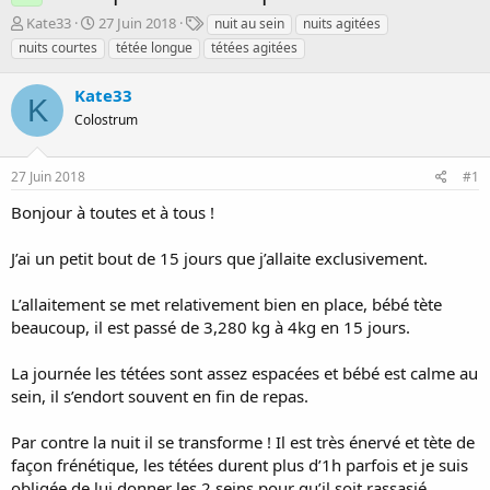
D
D
T
Kate33
27 Juin 2018
nuit au sein
nuits agitées
é
a
a
nuits courtes
tétée longue
tétées agitées
m
t
g
a
e
s
Kate33
r
d
K
r
Colostrum
e
é
d
e
é
27 Juin 2018
#1
p
b
a
u
Bonjour à toutes et à tous !
r
t
J’ai un petit bout de 15 jours que j’allaite exclusivement.
L’allaitement se met relativement bien en place, bébé tète
beaucoup, il est passé de 3,280 kg à 4kg en 15 jours.
La journée les tétées sont assez espacées et bébé est calme au
sein, il s’endort souvent en fin de repas.
Par contre la nuit il se transforme ! Il est très énervé et tète de
façon frénétique, les tétées durent plus d’1h parfois et je suis
obligée de lui donner les 2 seins pour qu’il soit rassasié.