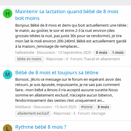
Maintenir sa lactation quand bébé de 8 mois
H
boit moins
Bonjour, Bébé de 8 mois et demi qui boit actuellement une tétée :
le matin, au goûter, le soir et entre 2-3 la nuit environ (des
grosses tétées la nuit, pas juste 30s pour se rendormir). Je tire
mon lait le midi environ 200-240ml. Bébé est actuellement gardé
à la maison, j'envisage de remplacer...
helloelodie
Discussion
13 Septembre 2025
8
mois
9
mois
Réponses : 4
Forum:
Travail et allaitement
tétée en moins
Bébé de 8 mois et toujours sa tétine
M
Bonsoir.. j’écris ce message sur le forum en espérant avoir des
retours. je suis épuisée, impuissante, je ne sais pas comment
faire.. mon bébé a 8mois il n’a accepté aucune sucette Nous
somme en allaitement exclusif, n’accepte aucun biberon,
l’endormissement des siestes c’est uniquement en...
Meldanis
Discussion
15 Avril 2025
#tetine
8
mois
Réponses : 3
Forum:
Sevrage
allaitement exclusif
Rythme bébé 8 mois ?
L