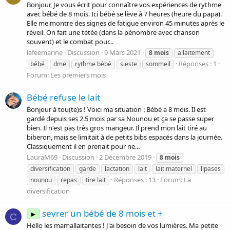
Bonjour, Je vous écrit pour connaître vos expériences de rythme
avec bébé de 8 mois. Ici bébé se lève à 7 heures (heure du papa).
Elle me montre des signes de fatigue environ 45 minutes après le
réveil. On fait une tétée (dans la pénombre avec chanson
souvent) et le combat pour...
lafeemarine
Discussion
9 Mars 2021
8
mois
allaitement
Réponses : 1
bébé
dme
rythme bébé
sieste
sommeil
Forum:
Les premiers mois
Bébé refuse le lait
Bonjour à tou(te)s ! Voici ma situation : Bébé a 8 mois. Il est
gardé depuis ses 2.5 mois par sa Nounou et ça se passe super
bien. Il n'est pas très gros mangeur. Il prend mon lait tiré au
biberon, mais se limitait à de petits bibs espacés dans la journée.
Classiquement il en prenait pour ne...
LauraM69
Discussion
2 Décembre 2019
8
mois
diversification
garde
lactation
lait
lait maternel
lipases
Réponses : 13
Forum:
La
nounou
repas
tire lait
diversification
sevrer un bébé de 8 mois et +
►
C
Hello les mamallaitantes ! J'ai besoin de vos lumières. Ma petite