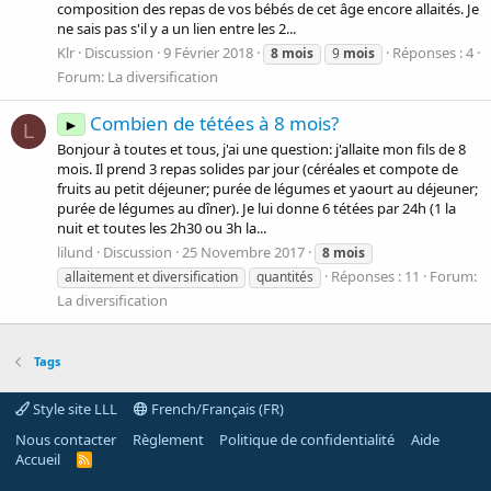
composition des repas de vos bébés de cet âge encore allaités. Je
ne sais pas s'il y a un lien entre les 2...
Klr
Discussion
9 Février 2018
Réponses : 4
8
mois
9
mois
Forum:
La diversification
Combien de tétées à 8 mois?
►
L
Bonjour à toutes et tous, j'ai une question: j'allaite mon fils de 8
mois. Il prend 3 repas solides par jour (céréales et compote de
fruits au petit déjeuner; purée de légumes et yaourt au déjeuner;
purée de légumes au dîner). Je lui donne 6 tétées par 24h (1 la
nuit et toutes les 2h30 ou 3h la...
lilund
Discussion
25 Novembre 2017
8
mois
Réponses : 11
Forum:
allaitement et diversification
quantités
La diversification
Tags
Style site LLL
French/Français (FR)
Nous contacter
Règlement
Politique de confidentialité
Aide
Accueil
R
S
S