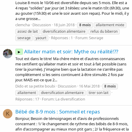
Louise 8 mois le 10/06 est diversifiée depuis ses 5 mois. Elle est a
4 repas "solides" par jour (et 3 tétées: une le matin tôt (6h30), une
au gouter (15h30) et une le soir avant son repas). Pour le midi, il y
a une grosse...
clemcha
Discussion
18 Juin 2018
8
mois
allaitement mixte
assez de lait
diversification alimentaire
refus du biberon
Réponses : 1
Forum:
Sevrage
sevrage
yaourt
Allaiter matin et soir: Mythe ou réalité!??
►
Tout est dans le titre! Ma chère mère et d'autres connaissances
me certifient qu'allaiter matin et soir et tout à fait possible (sans
tirer la journée). J'imagine bien que la lactation ne s'arrête pas
complètement si les seins continuent à être stimulés 2 fois par
jour. MAIS est-ce que 2...
Dido et sa petite boubi
Discussion
16 Mai 2018
8
mois
allaitement
diversification alimentaire
tirer son lait
Réponses : 17
Forum:
La diversification
Bébé de 8-9 mois : Sommeil et repas
K
Bonjour, Besoin de témoignages et d'avis de professionnels
concernant : 1/ le changement de rythme des bébés de 8-9 mois,
afin d'accompagner au mieux mon ptit gars ; 2/ la fréquence et la