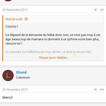
25 Novembre 2017
#3
Marnie a dit:
Coucou !
Ca dépend de la demande du bébé donc non, ce n'est pas trop à cet
âge, beaucoup de mamans ici donnent à ce rythme voire bien plus,
rassure-toi !
Si vraiment ton bébé buvait trop de lait, ce dont je doute très
fortement (puis pas moyen de le savoir, au sein
), le lait maternel
Cliquer pour déplier...
étant super important et primant sur les autres aliments jusqu'à un
an, mieux vaut supprimer le yaourt plutôt qu'une tétée
.
lilund
L
Colostrum
25 Novembre 2017
#4
Merci!