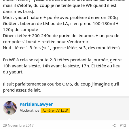
mais il s'étoffe, du coup je ne tente que le WE quand il est
dans mes bras).
Midi : yaourt nature + purée avec protéine d'environ 200g
Goûter : biberon de LM ou de LA, il en prend 100-130ml +
120g de compote
Dîner : tétée + 200-240g de purée de légumes + un peu de
compote s'il veut + retétée pour s'endormir
Nuit : tétée 1-3 fois (si 1, grosse tétée, si 3, des mini-tétées)
En WE à cela se rajoute 2-3 tétées pendant la journée, genre
10h avant la sieste, 14h avant la sieste, 17h. Et tétée au lieu
du yaourt.
Il suit parfaitement sa courbe OMS, du coup j'imagine qu'il
prend assez de lait.
ParisianLawyer
Modératrice
Adhérent(e) LLLF
29 Novembre 2017
#12