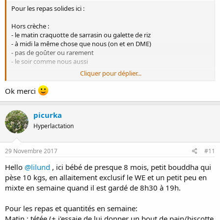
Pour les repas solides ici :
Hors crèche :
- le matin craquotte de sarrasin ou galette de riz
- à midi la même chose que nous (on et en DME)
- pas de goûter ou rarement
- le soir comme nous aussi
Cliquer pour déplier...
Les jours de crèche :
- le matin craquotte ou galette si on a le temps
Ok merci
- à midi il ne mange là-bas que la compote et le pain, parfois les
protéines, rarement la salade, jamais la purée de légumes
picurka
- au goûter toujours là-bas compote + pain
- du coup comme il déjeune peu en crèche de retour à la maison il
Hyperlactation
regrignote avec moi (pain, fruits)
- le soir DME
29 Novembre 2017
#11
Tétées à la demande en plus.
Hello
@lilund
, ici bébé de presque 8 mois, petit bouddha qui
pèse 10 kgs, en allaitement exclusif le WE et un petit peu en
mixte en semaine quand il est gardé de 8h30 à 19h.
Pour les repas et quantités en semaine:
Matin : tétée (+ j'essaie de lui donner un bout de pain/biscotte