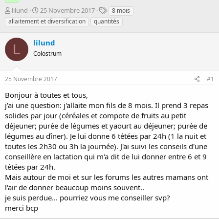
D
D
T
lilund
25 Novembre 2017
8 mois
é
a
a
allaitement et diversification
quantités
m
t
g
a
e
s
lilund
r
d
L
r
Colostrum
e
é
d
e
é
25 Novembre 2017
#1
p
b
a
u
Bonjour à toutes et tous,
r
t
j'ai une question: j'allaite mon fils de 8 mois. Il prend 3 repas
solides par jour (céréales et compote de fruits au petit
déjeuner; purée de légumes et yaourt au déjeuner; purée de
légumes au dîner). Je lui donne 6 tétées par 24h (1 la nuit et
toutes les 2h30 ou 3h la journée). J'ai suivi les conseils d'une
conseillère en lactation qui m'a dit de lui donner entre 6 et 9
tétées par 24h.
Mais autour de moi et sur les forums les autres mamans ont
l'air de donner beaucoup moins souvent..
je suis perdue... pourriez vous me conseiller svp?
merci bcp