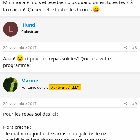
Minimoi a 9 mois et tète bien plus quand on est tutes les 2 à
la maison!! Ça peut être toutes les heures
lilund
L
Colostrum
25 Novembre 2017
#8
Aaah!
et pour les repas solides? Quel est votre
programme?
Marnie
Fontaine de lait
Adhérent(e) LLLF
25 Novembre 2017
#9
Pour les repas solides ici :
Hors crèche :
- le matin craquotte de sarrasin ou galette de riz
- à midi la même chose que nous (on et en DME)