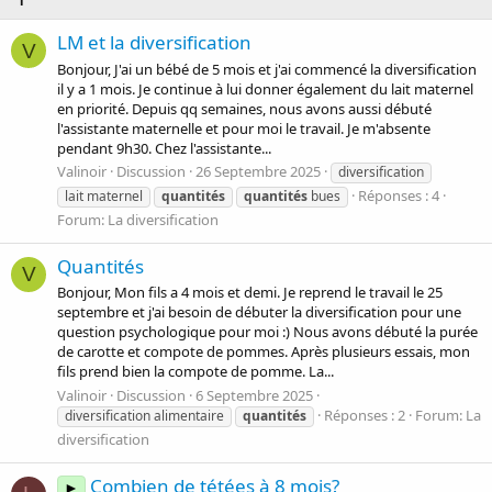
LM et la diversification
V
Bonjour, J'ai un bébé de 5 mois et j'ai commencé la diversification
il y a 1 mois. Je continue à lui donner également du lait maternel
en priorité. Depuis qq semaines, nous avons aussi débuté
l'assistante maternelle et pour moi le travail. Je m'absente
pendant 9h30. Chez l'assistante...
Valinoir
Discussion
26 Septembre 2025
diversification
Réponses : 4
lait maternel
quantités
quantités
bues
Forum:
La diversification
Quantités
V
Bonjour, Mon fils a 4 mois et demi. Je reprend le travail le 25
septembre et j'ai besoin de débuter la diversification pour une
question psychologique pour moi :) Nous avons débuté la purée
de carotte et compote de pommes. Après plusieurs essais, mon
fils prend bien la compote de pomme. La...
Valinoir
Discussion
6 Septembre 2025
Réponses : 2
Forum:
La
diversification alimentaire
quantités
diversification
Combien de tétées à 8 mois?
►