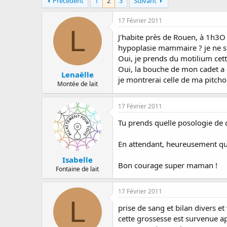
Précédent
1
2
3
Suivant
a
e
s
r
d
17 Février 2011
r
e
L
é
d
J'habite près de Rouen, à 1h3O
e
é
hypoplasie mammaire ? je ne sui
p
b
Oui, je prends du motilium cette
a
u
Oui, la bouche de mon cadet a 
r
t
Lenaëlle
je montrerai celle de ma pitcho
Montée de lait
17 Février 2011
Tu prends quelle posologie de
En attendant, heureusement qu
Isabelle
Bon courage super maman !
Fontaine de lait
17 Février 2011
L
prise de sang et bilan divers et 
cette grossesse est survenue ap