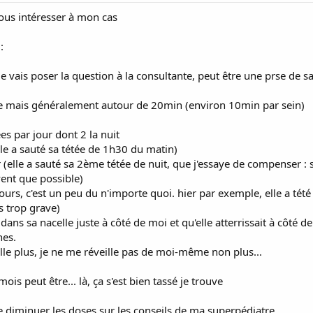
vous intéresser à mon cas
:
je vais poser la question à la consultante, peut être une prse de s
ble mais généralement autour de 20min (environ 10min par sein)
ées par jour dont 2 la nuit
le a sauté sa tétée de 1h30 du matin)
(elle a sauté sa 2ème tétée de nuit, que j'essaye de compenser : s
vent que possible)
urs, c'est un peu du n'importe quoi. hier par exemple, elle a tété 
as trop grave)
s sa nacelle juste à côté de moi et qu'elle atterrissait à côté d
nes.
lle plus, je ne me réveille pas de moi-même non plus...
mois peut être... là, ça s'est bien tassé je trouve
e diminuer les doses sur les conseils de ma superpédiatre