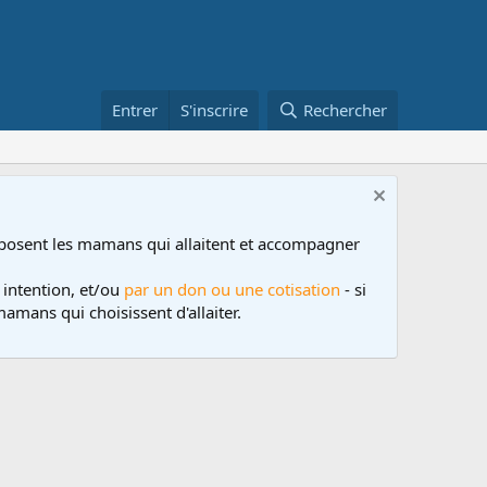
Entrer
S'inscrire
Rechercher
posent les mamans qui allaitent et accompagner
 intention, et/ou
par un don ou une cotisation
- si
amans qui choisissent d'allaiter.