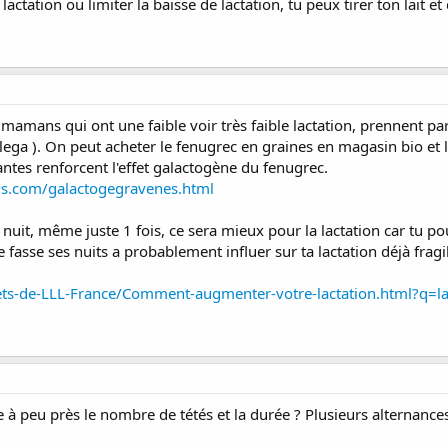
lactation ou limiter la baisse de lactation, tu peux tirer ton lait e
mamans qui ont une faible voir très faible lactation, prennent par
alega ). On peut acheter le fenugrec en graines en magasin bio 
antes renforcent l'effet galactogène du fenugrec.
us.com/galactogegravenes.html
 la nuit, même juste 1 fois, ce sera mieux pour la lactation car tu 
ite fasse ses nuits a probablement influer sur ta lactation déjà fragi
llets-de-LLL-France/Comment-augmenter-votre-lactation.html?q=la
e à peu près le nombre de tétés et la durée ? Plusieurs alternance