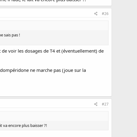
#26
e sais pas !
ffit de voir les dosages de T4 et (éventuellement) de
 la dompéridone ne marche pas (joue sur la
#27
ait va encore plus baisser ?!