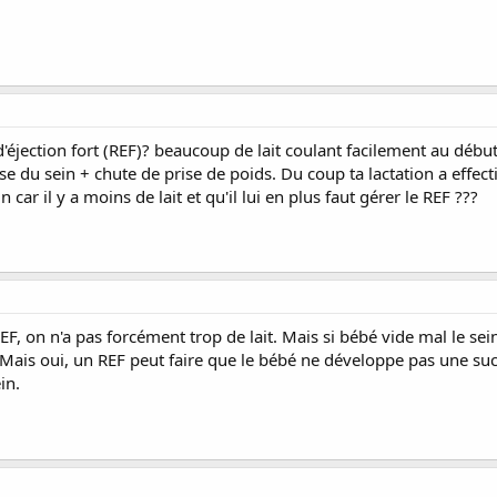
 d'éjection fort (REF)? beaucoup de lait coulant facilement au débu
sse du sein + chute de prise de poids. Du coup ta lactation a effec
car il y a moins de lait et qu'il lui en plus faut gérer le REF ???
F, on n'a pas forcément trop de lait. Mais si bébé vide mal le sein
é. Mais oui, un REF peut faire que le bébé ne développe pas une suc
in.