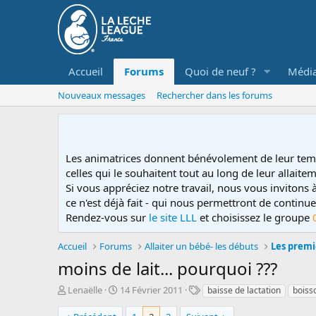
Accueil
Forums
Quoi de neuf ?
Médi
Nouveaux messages
Rechercher dans les forums
Les animatrices donnent bénévolement de leur tem
celles qui le souhaitent tout au long de leur allaitem
Si vous appréciez notre travail, nous vous invitons
ce n'est déjà fait - qui nous permettront de contin
Rendez-vous sur
le site LLL
et choisissez le groupe
Accueil
Forums
Allaiter un bébé- les débuts
Les premi
moins de lait... pourquoi ???
D
D
T
Lenaëlle
14 Février 2011
baisse de lactation
boiss
é
a
a
m
t
g