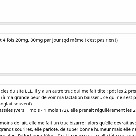
4 fois 20mg, 80mg par jour (qd même ! c'est pas rien !)
les du site LLL, il y a un autre truc qui me fait tilte : pdt les 2 pre
à ma grande peur de voir ma lactation baisser... ce qui ne s'est pa
ranglait souvent)
ssées (vers 1 mois - 1 mois 1/2), elle prenait régulièrement les 2 
oins de lait, elle me fait un truc bizarre : alors qu'elle devrait av
 de grands sourires, elle parlote, de super bonne humeur mais elle ne
e plus d'effort pour téter... C'est la poisse ça : si elle tète pas com