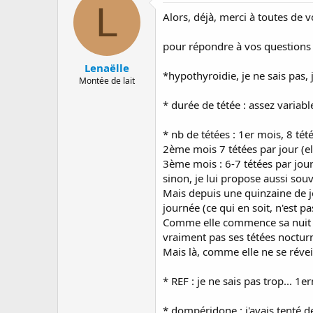
L
Alors, déjà, merci à toutes de 
pour répondre à vos questions 
Lenaëlle
*hypothyroidie, je ne sais pas, 
Montée de lait
* durée de tétée : assez varia
* nb de tétées : 1er mois, 8 tét
2ème mois 7 tétées par jour (el
3ème mois : 6-7 tétées par jour 
sinon, je lui propose aussi sou
Mais depuis une quinzaine de jo
journée (ce qui en soit, n'est p
Comme elle commence sa nuit dan
vraiment pas ses tétées noctur
Mais là, comme elle ne se révei
* REF : je ne sais pas trop... 1er
* dompéridone : j'avais tenté d