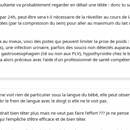
ltante va probablement regarder en détail une tétée : donc tu saura
 par 24h, peut-être sera-t-il nécessaire de la réveiller au cours de la
tées (par la compression du sein) pour aller au maximum du lait de
va au mieux, voici des pistes qui peuvent limiter la prise de poids 
s), une infection urinaire, parfois des soucis non détectés auparav
 gastrooesophagien (lié ou non aux PLV), hypothyroïdie chez le b
a alors précieux avec l'aide d'un professionnel de santé compéten
 ne voit rien de particulier sous la langue du bébé, elle peut observ
r le frein de langue avec le doigt si elle ne le voit pas.
rait bien téter plus mais ne veut pas faire l'effort ??? Je ne pense
i l'empêche d'être efficace et de bien téter.