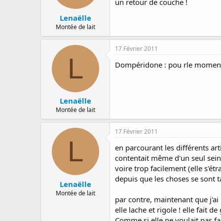
un retour de couche !
Lenaëlle
Montée de lait
17 Février 2011
L
Dompéridone : pou rle moment 
Lenaëlle
Montée de lait
17 Février 2011
L
en parcourant les différents artic
contentait même d'un seul sein (
voire trop facilement (elle s'ét
depuis que les choses se sont ta
Lenaëlle
Montée de lait
par contre, maintenant que j'ai m
elle lache et rigole ! elle fait
Comme si elle ne voulait pas fair