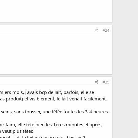
#24
#25
miers mois, j'avais bcp de lait, parfois, elle se
s produit) et visiblement, le lait venait facilement,
seins, sans tousser, une tétée toutes les 3-4 heures.
oir faim, elle tète bien les 1ères minutes et après,
 veut plus téter.
me il faut, le lait va encore plus baisser ?!