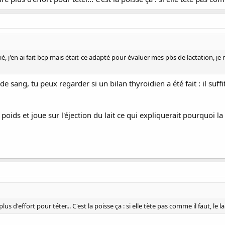
ié, j'en ai fait bcp mais était-ce adapté pour évaluer mes pbs de lactation, je n
e de sang, tu peux regarder si un bilan thyroidien a été fait : il su
 poids et joue sur l'éjection du lait ce qui expliquerait pourquoi
us d'effort pour téter... C'est la poisse ça : si elle tète pas comme il faut, le l