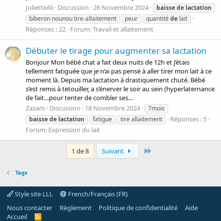
JulietteAli
Discussion
26 Novembre 2024
baisse
de
lactation
biberon nounou tire-allaitement
peur
quantité
de
lait
Réponses : 22
Forum:
Travail et allaitement
Débuter le tirage pour augmenter sa lactation
Bonjour Mon bébé chat a fait deux nuits de 12h et j’étais
tellement fatiguée que je n’ai pas pensé à aller tirer mon lait à ce
moment là. Depuis ma lactation à drastiquement chuté. Bébé
s’est remis à tetouiller, a s’énerver le soir au sein (hyperlaternance
de fait…pour tenter de combler ses...
Zazam
Discussion
18 Novembre 2024
7mois
Réponses : 5
baisse
de
lactation
fatigue
tire allaitement
Forum:
Expression du lait
Last
1 de 8
Suivant
Tags
Style site LLL
French/Français (FR)
Nous contacter
Règlement
Politique de confidentialité
Aide
Accueil
R