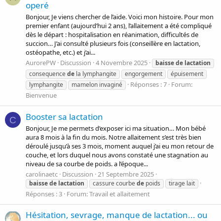
operé
Bonjour, Je viens chercher de l’aide. Voici mon histoire. Pour mon
premier enfant (aujourd’hui 2 ans), l’allaitement a été compliqué
dès le départ : hospitalisation en réanimation, difficultés de
succion… J’ai consulté plusieurs fois (conseillère en lactation,
ostéopathe, etc.) et j’ai...
AurorePW
Discussion
4 Novembre 2025
baisse
de
lactation
consequence
de
la lymphangite
engorgement
épuisement
Réponses : 7
Forum:
lymphangite
mamelon invaginé
Bienvenue
Booster sa lactation
C
Bonjour, Je me permets d’exposer ici ma situation… Mon bébé
aura 8 mois à la fin du mois. Notre allaitement s’est très bien
déroulé jusqu’à ses 3 mois, moment auquel j’ai eu mon retour de
couche, et lors duquel nous avons constaté une stagnation au
niveau de sa courbe de poids. a l’époque...
carolinaetc
Discussion
21 Septembre 2025
baisse
de
lactation
cassure courbe
de
poids
tirage lait
Réponses : 3
Forum:
Travail et allaitement
Hésitation, sevrage, manque de lactation... ou