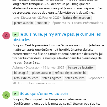
long fleuve tranquille…. Au départ un peu magique cet
allaitement car aucun soucis auquel j’avais pu me préparer… Pas
de crevasses, pas de douleurs… À la visite de la deuxième...
June
Discussion
22 Février 2025
baisse
de
lactation
Réponses : 39
Forum:
Présentations
pleurs au sein
succion
Je suis nulle, je n’y arrive pas, je cumule les
►
A
obstacles
Bonjour. C’est la première fois que j’écris sur un forum. Je le fais ce
matin car après une énième nuit horrible à tenter d’allaiter
correctement ma fille de 4 mois et demi, sans trop de succès, j’ai
fini par lui crier dessus alors qu elle était dans les pleurs déjà de
ne pas réussir à se...
Aplume
Discussion
19 Janvier 2025
baisse
de
lactation
bébé agité
pleurs au sein
réflexe d'éjection inhibé
Réponses :
retour
de
couches
tétées agitées
tétées courtes
70
Forum:
Les premiers mois
Bébé qui s'énerve au sein
►
A
Bonjour, Depuis quelques temps mon bébé s'énerve
régulièrement lorsque je le mets au sein. Il tète un peu s'agite,