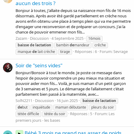
aucun des trois ?
Bonjour à toutes, J'allaite depuis sa naissance mon fils de 16 mois
désormais. Après avoir été gardé partiellement en crèche nous
avons enfin obtenu une place à temps plein qui va me permettre
d'engager une reconversion et de préparer un concours. J'ai la
chance de pouvoir emmener mon fils...
Zazam
Discussion
4 Septembre 2025
16mois
baisse
de
lactation
bambin
de
mandeur
crêche
Réponses : 6
Forum:
Sevrage
manque
de
lait crèche
tirage
Soir de "seins vides"
Bonjour/Bonsoir à tout le monde. Je poste ce message dans
l'espoir de pouvoir comprendre un peu mieux ma situation et
pouvoir aider mon fils... Voilà, je suis maman d'un petit garçon
de 3 semaines et 5 jours. Le démarrage de l'allaitement c'était
parfaitement bien passé à la maternitée, avec...
SolN2211
Discussion
16 Juin 2025
baisse
de
lactation
de
but
inquiétude
maman débutante
pleurs du soir
Réponses : 5
Forum:
Les
tétée difficile
tétée du soir
premiers jours - les bases
Bébé 3 mois ne prend pas assez de poids
►