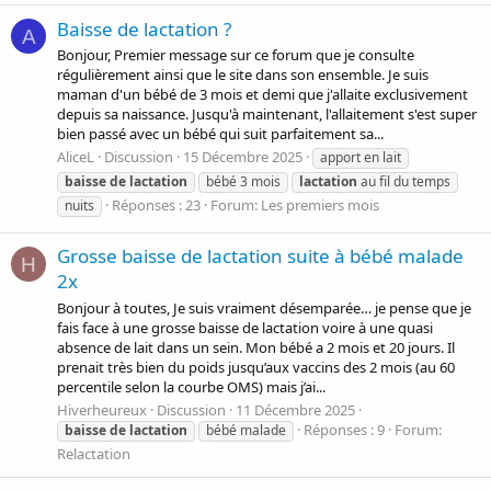
Baisse de lactation ?
A
Bonjour, Premier message sur ce forum que je consulte
régulièrement ainsi que le site dans son ensemble. Je suis
maman d'un bébé de 3 mois et demi que j'allaite exclusivement
depuis sa naissance. Jusqu'à maintenant, l'allaitement s'est super
bien passé avec un bébé qui suit parfaitement sa...
AliceL
Discussion
15 Décembre 2025
apport en lait
baisse
de
lactation
bébé 3 mois
lactation
au fil du temps
Réponses : 23
Forum:
Les premiers mois
nuits
Grosse baisse de lactation suite à bébé malade
H
2x
Bonjour à toutes, Je suis vraiment désemparée… je pense que je
fais face à une grosse baisse de lactation voire à une quasi
absence de lait dans un sein. Mon bébé a 2 mois et 20 jours. Il
prenait très bien du poids jusqu’aux vaccins des 2 mois (au 60
percentile selon la courbe OMS) mais j’ai...
Hiverheureux
Discussion
11 Décembre 2025
Réponses : 9
Forum:
baisse
de
lactation
bébé malade
Relactation