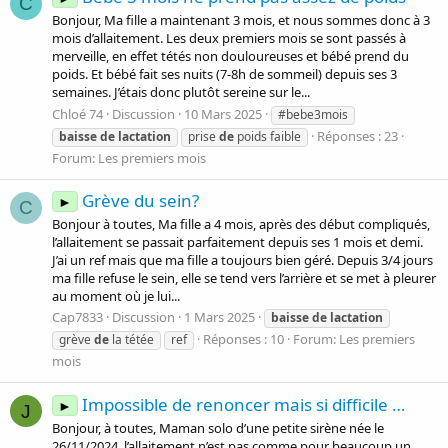
C
Bonjour, Ma fille a maintenant 3 mois, et nous sommes donc à 3
mois d’allaitement. Les deux premiers mois se sont passés à
merveille, en effet tétés non douloureuses et bébé prend du
poids. Et bébé fait ses nuits (7-8h de sommeil) depuis ses 3
semaines. J’étais donc plutôt sereine sur le...
Chloé 74
Discussion
10 Mars 2025
#bebe3mois
Réponses : 23
baisse
de
lactation
prise
de
poids faible
Forum:
Les premiers mois
Grève du sein?
►
C
Bonjour à toutes, Ma fille a 4 mois, après des début compliqués,
l’allaitement se passait parfaitement depuis ses 1 mois et demi.
J’ai un ref mais que ma fille a toujours bien géré. Depuis 3/4 jours
ma fille refuse le sein, elle se tend vers l’arrière et se met à pleurer
au moment où je lui...
Cap7833
Discussion
1 Mars 2025
baisse
de
lactation
Réponses : 10
Forum:
Les premiers
grève
de
la tétée
ref
mois
Impossible de renoncer mais si difficile …
►
J
Bonjour, à toutes, Maman solo d’une petite sirène née le
26/11/2024, l’allaitement n’est pas comme pour beaucoup un