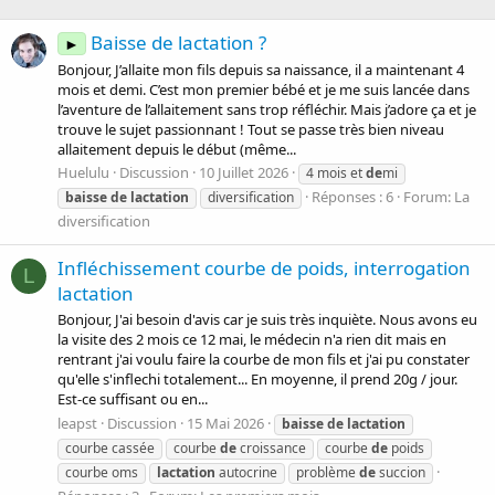
Baisse de lactation ?
►
Bonjour, J’allaite mon fils depuis sa naissance, il a maintenant 4
mois et demi. C’est mon premier bébé et je me suis lancée dans
l’aventure de l’allaitement sans trop réfléchir. Mais j’adore ça et je
trouve le sujet passionnant ! Tout se passe très bien niveau
allaitement depuis le début (même...
Huelulu
Discussion
10 Juillet 2026
4 mois et
de
mi
Réponses : 6
Forum:
La
baisse
de
lactation
diversification
diversification
Infléchissement courbe de poids, interrogation
L
lactation
Bonjour, J'ai besoin d'avis car je suis très inquiète. Nous avons eu
la visite des 2 mois ce 12 mai, le médecin n'a rien dit mais en
rentrant j'ai voulu faire la courbe de mon fils et j'ai pu constater
qu'elle s'inflechi totalement... En moyenne, il prend 20g / jour.
Est-ce suffisant ou en...
leapst
Discussion
15 Mai 2026
baisse
de
lactation
courbe cassée
courbe
de
croissance
courbe
de
poids
courbe oms
lactation
autocrine
problème
de
succion