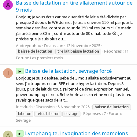
Baisse de lactation en tire allaitement autour de
A
9 mois
Bonjour, Je vous écris car ma quantité de lait a été divisée par
presque 2 depuis le WE dernier. Je tirais environ 550 ml par jour la
semaine dernière, contre autour de 250 ml ces jours ci. Ce matin,
j'ai tiré à peine 30 ml, contre autour de 80 d'habitude 😭. Je
précise que je suis plus ou...
Audreyouhou
Discussion
13 Novembre 2025
Réponses : 11
baisse
de
lactation
tire lait
baisse
lactation
Forum:
Les premiers mois
Baisse de la lactation, sevrage forcé
►
I
Bonjour, Je suis dépitée. Bebe de 3 mois allaité exclusivement au
sein. J’ai toujours eu un REF et une hyper lactation. Depuis 3
jours, plus de lait du tout. J’ai tenté de tirer, expression manuel,
power pumping et rien. Bebe hurle au sein et ne veut plus teter.
J’avais quelques sacs de lait...
Inesduch
Discussion
5 Novembre 2025
baisse
de
lactation
Réponses : 7
Forum:
biberon
refus biberon
sevrage
Sevrage
Lymphangite, invagination des mamelons
►
A