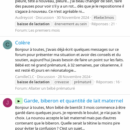
pleure, tète à nouveau, pleure... J'ai beau changer de sein, faire
des pauses pour voir s'il y a un rot... dès que je le repositionne il
s'agace à nouveau. Ce n'est agréable ni...
Audreycot
Discussion
30 Novembre 2024
#bebe3mois
Réponses : 21
baisse
de
lactation
énervement au sein
Forum:
Les premiers mois
Colère
C
Bonjour à toutes, J'avais déjà écrit quelques messages sur ce
forum pour présenter ma situation et avoir des conseils et du
soutien, aujourd'hui j'avais besoin de faire un point sur les faits.
Bébé est né grand prématuré, à 32 semaines, par césarienne, il
est resté 45 jours en néonatalogie...
CamilleCLC
Discussion
28 Novembre 2024
Réponses : 16
baisse
de
lactation
crevasse
prématuré
Forum:
Allaiter un bébé prématuré
Garde, biberon et quantité de lait maternel
►
J
Bonjour à toutes, Mon bébé de bientôt 3 mois commence à être
gardé dans quelques jours. Je reprends le boulot, je n’ai pas le
choix. La nounou accepte le lait maternel mais pas d’autres
contenant que le biberon. Quelle serait la tétine la moins pire
pour éviter la confusion ? C’est un sujet...