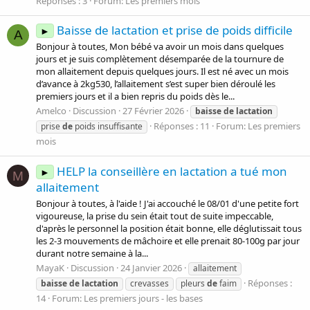
Réponses : 3
Forum:
Les premiers mois
Baisse de lactation et prise de poids difficile
►
A
Bonjour à toutes, Mon bébé va avoir un mois dans quelques
jours et je suis complètement désemparée de la tournure de
mon allaitement depuis quelques jours. Il est né avec un mois
d’avance à 2kg530, l’allaitement s’est super bien déroulé les
premiers jours et il a bien repris du poids dès le...
Amelco
Discussion
27 Février 2026
baisse
de
lactation
Réponses : 11
Forum:
Les premiers
prise
de
poids insuffisante
mois
HELP la conseillère en lactation a tué mon
►
M
allaitement
Bonjour à toutes, à l'aide ! J'ai accouché le 08/01 d'une petite fort
vigoureuse, la prise du sein était tout de suite impeccable,
d'après le personnel la position était bonne, elle déglutissait tous
les 2-3 mouvements de mâchoire et elle prenait 80-100g par jour
durant notre semaine à la...
MayaK
Discussion
24 Janvier 2026
allaitement
Réponses :
baisse
de
lactation
crevasses
pleurs
de
faim
14
Forum:
Les premiers jours - les bases