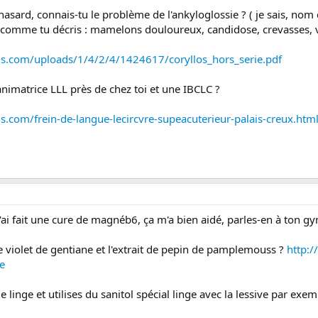
sard, connais-tu le problème de l'ankyloglossie ? ( je sais, nom q
oil comme tu décris : mamelons douloureux, candidose, crevasses,
us.com/uploads/1/4/2/4/1424617/coryllos_hors_serie.pdf
nimatrice LLL près de chez toi et une IBCLC ?
.com/frein-de-langue-lecircvre-supeacuterieur-palais-creux.htm
ai fait une cure de magnéb6, ça m'a bien aidé, parles-en à ton gy
e violet de gentiane et l'extrait de pepin de pamplemouss ?
http:/
e
e linge et utilises du sanitol spécial linge avec la lessive par ex