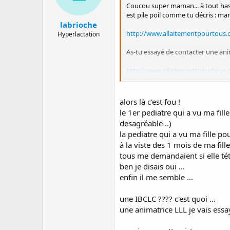
Coucou super maman... à tout hasard
est pile poil comme tu décris : m
labrioche
http://www.allaitementpourtous.
Hyperlactation
As-tu essayé de contacter une ani
http://www.allaitementpourtous.c
Bises
alors là c'est fou !
le 1er pediatre qui a vu ma fille
desagréable ..)
la pediatre qui a vu ma fille pou
à la viste des 1 mois de ma fill
tous me demandaient si elle téta
ben je disais oui ...
enfin il me semble ...
une IBCLC ???? c'est quoi ...
une animatrice LLL je vais essaye