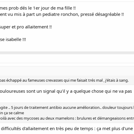
mes prob dés le 1er jour de ma fille !!
ent vu mis à part un pediatre ronchon, pressé désagréable !!
per et pro allaitement !!
e isabelle !!!
pas échappé au fameuses crevasses qui me faisait trés mal , j'étais à sang.
douloureuses sont un signal qu'il y a quelque chose qui ne va pas
te .. 5 jours de traitement antibio aucune amélioration.. douleur toujours là
in ça se calme
voilà avec des mycoses au deux mamelons : brulures et démangeaisons entre 
ifficultés d'allaitement en très peu de temps : ça met plus d'une 