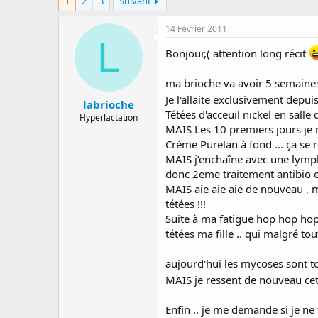
1
2
3
Suivant
a
e
s
r
d
14 Février 2011
r
e
L
é
d
Bonjour,( attention long récit
e
é
p
b
ma brioche va avoir 5 semaine
a
u
Je l'allaite exclusivement depu
r
t
labrioche
Tétées d'acceuil nickel en salle
Hyperlactation
MAIS Les 10 premiers jours je n
Créme Purelan à fond ... ça se r
MAIS j’enchaîne avec une lympha
donc 2eme traitement antibio e
MAIS aie aie aie de nouveau , 
tétées !!!
Suite à ma fatigue hop hop hop
tétées ma fille .. qui malgré tou
aujourd'hui les mycoses sont to
MAIS je ressent de nouveau ce
Enfin .. je me demande si je ne