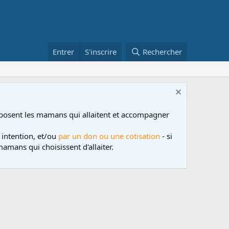
Entrer
S'inscrire
Rechercher
posent les mamans qui allaitent et accompagner
 intention, et/ou
par un don ou une cotisation
- si
amans qui choisissent d'allaiter.