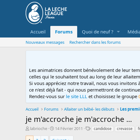
Accueil
Forums
Quoi de neuf ?
Médi
Nouveaux messages
Rechercher dans les forums
Les animatrices donnent bénévolement de leur tem
celles qui le souhaitent tout au long de leur allaitem
Si vous appréciez notre travail, nous vous invitons
ce n'est déjà fait - qui nous permettront de contin
Rendez-vous sur
le site LLL
et choisissez le groupe
Accueil
Forums
Allaiter un bébé- les débuts
Les premi
je m'accroche je m'accroche ...
D
D
T
labrioche
14 Février 2011
candidose
crevasse
f
é
a
a
m
t
g