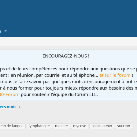
a
ENCOURAGEZ-NOUS !
ps et de leurs compétences pour répondre aux questions que se 
ent : en réunion, par courriel et au téléphone...
et sur le forum
!
 à nous le faire savoir par quelques mots d'encouragement à notre
uer à nous former pour toujours mieux répondre aux besoins des m
00-Forum
pour soutenir l'équipe du forum LLL.
ers mois
rein de langue
lymphangite
mastite
mycose
palais creux
succion