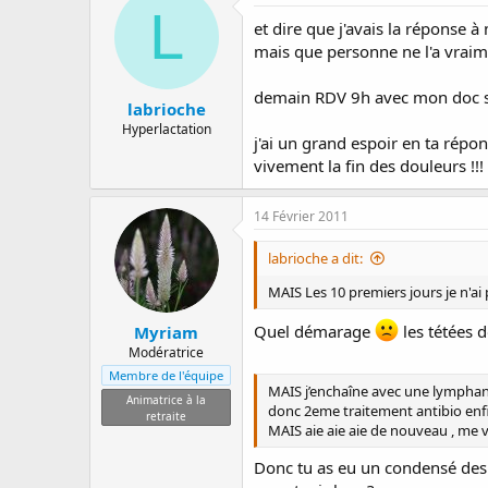
L
et dire que j'avais la réponse à 
mais que personne ne l'a vraim
demain RDV 9h avec mon doc su
labrioche
Hyperlactation
j'ai un grand espoir en ta répons
vivement la fin des douleurs !!!
14 Février 2011
labrioche a dit:
MAIS Les 10 premiers jours je n'ai 
Quel démarage
les tétées 
Myriam
Modératrice
Membre de l'équipe
MAIS j’enchaîne avec une lymphangi
Animatrice à la
donc 2eme traitement antibio enf
retraite
MAIS aie aie aie de nouveau , me 
Donc tu as eu un condensé des d