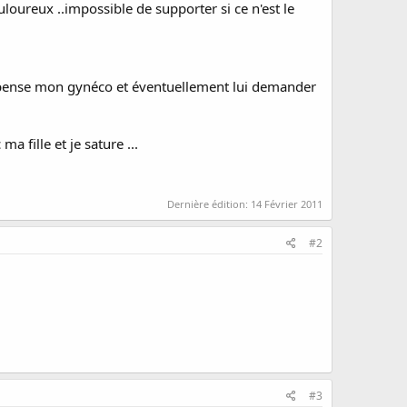
ouloureux ..impossible de supporter si ce n'est le
en pense mon gynéco et éventuellement lui demander
 fille et je sature ...
Dernière édition:
14 Février 2011
#2
#3