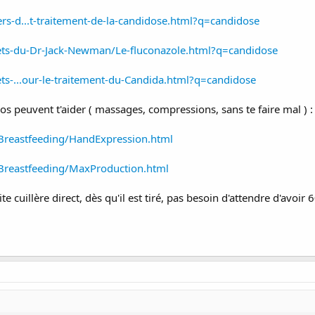
ers-d...t-traitement-de-la-candidose.html?q=candidose
llets-du-Dr-Jack-Newman/Le-fluconazole.html?q=candidose
lets-...our-le-traitement-du-Candida.html?q=candidose
éos peuvent t'aider ( massages, compressions, sans te faire mal ) :
/Breastfeeding/HandExpression.html
/Breastfeeding/MaxProduction.html
te cuillère direct, dès qu'il est tiré, pas besoin d'attendre d'avoir 