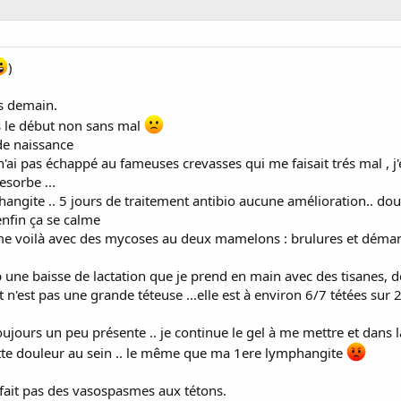
)
s demain.
is le début non sans mal
 de naissance
'ai pas échappé au fameuses crevasses qui me faisait trés mal , j'
esorbe ...
ngite .. 5 jours de traitement antibio aucune amélioration.. doule
nfin ça se calme
me voilà avec des mycoses au deux mamelons : brulures et déman
 une baisse de lactation que je prend en main avec des tisanes, d
t n'est pas une grande téteuse ...elle est à environ 6/7 tétées sur 2
ujours un peu présente .. je continue le gel à me mettre et dans la
tte douleur au sein .. le même que ma 1ere lymphangite
 fait pas des vasospasmes aux tétons.