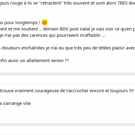
...puis rouge à ils se "retractent" trés souvent et sont alors TRES d
lus pour longtemps !
ment et me soutient .. demain RDV post natal je vais voir ce qu'
je n'ai pas des carences qui pourraient m'affaiblir ...
ouleurs enchaînées je n'ai eu que trés peu de tétées plaisir avec ma
nfin avoir un allaitement serein ??
e trouve vraiment courageuse de t'accrocher encore et toujours !!!!
 s'arrange vite