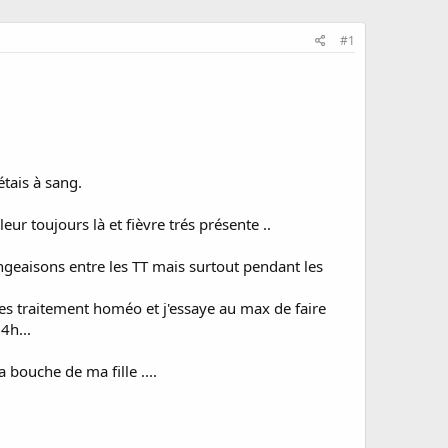
#1
étais à sang.
ur toujours là et fièvre trés présente ..
geaisons entre les TT mais surtout pendant les
es traitement homéo et j'essaye au max de faire
4h...
 bouche de ma fille ....