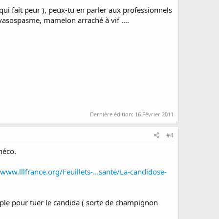
ui fait peur ), peux-tu en parler aux professionnels
 vasospasme, mamelon arraché à vif ....
l
Dernière édition:
16 Février 2011
#4
néco.
/www.lllfrance.org/Feuillets-...sante/La-candidose-
emple pour tuer le candida ( sorte de champignon