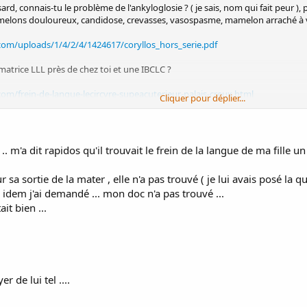
, connais-tu le problème de l'ankyloglosie ? ( je sais, nom qui fait peur ), 
amelons douloureux, candidose, crevasses, vasospasme, mamelon arraché à vif
com/uploads/1/4/2/4/1424617/coryllos_hors_serie.pdf
matrice LLL près de chez toi et une IBCLC ?
om/frein-de-langue-lecircvre-supeacuterieur-palais-creux.html
Cliquer pour déplier...
 .. m'a dit rapidos qu'il trouvait le frein de la langue de ma fille un
r sa sortie de la mater , elle n'a pas trouvé ( je lui avais posé la q
e idem j'ai demandé ... mon doc n'a pas trouvé ...
it bien ...
r de lui tel ....