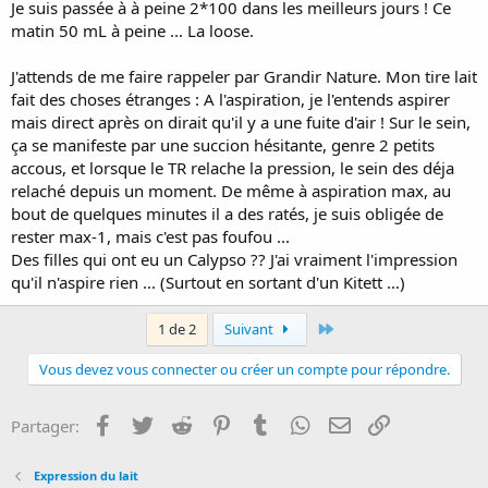
Je suis passée à à peine 2*100 dans les meilleurs jours ! Ce
matin 50 mL à peine ... La loose.
J'attends de me faire rappeler par Grandir Nature. Mon tire lait
fait des choses étranges : A l'aspiration, je l'entends aspirer
mais direct après on dirait qu'il y a une fuite d'air ! Sur le sein,
ça se manifeste par une succion hésitante, genre 2 petits
accous, et lorsque le TR relache la pression, le sein des déja
relaché depuis un moment. De même à aspiration max, au
bout de quelques minutes il a des ratés, je suis obligée de
rester max-1, mais c'est pas foufou ...
Des filles qui ont eu un Calypso ?? J'ai vraiment l'impression
qu'il n'aspire rien ... (Surtout en sortant d'un Kitett ...)
Last
1 de 2
Suivant
Vous devez vous connecter ou créer un compte pour répondre.
Facebook
Twitter
Reddit
Pinterest
Tumblr
WhatsApp
E-mail
Lien
Partager:
Expression du lait