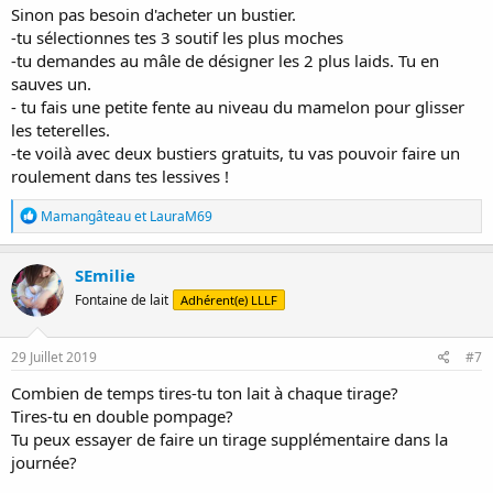
Sinon pas besoin d'acheter un bustier.
Ce midi j’ai ajouté un pompage, et change la taille des téterelles. Je
-tu sélectionnes tes 3 soutif les plus moches
vais voir demain si c’est mieux. Je peux ajouter ce 3eme pompage je
pense.
-tu demandes au mâle de désigner les 2 plus laids. Tu en
sauves un.
Je vais faire ce que tu me conseil, des petits tirages par ci par là pour
- tu fais une petite fente au niveau du mamelon pour glisser
du stock pour la semaine et bien stimuler. Avec tout ça j'espère ne
les teterelles.
pas avoir à toucher à mon stock ... quoique bébé a mangé 220 mL
-te voilà avec deux bustiers gratuits, tu vas pouvoir faire un
chez nounou aujourd’hui, c’est la première fois qu’il a pris autant elle
roulement dans tes lessives !
était surprise
R
Mamangâteau
et
LauraM69
Concernant la diversification on l’envisage autour des 5 mois, bébé
é
est hyper intéressé par tout ce que je mange/met à la bouche. Si je
a
mange pendant une tétée il va s’arrêter pour le regarder et limite
c
SEmilie
baver d’envie, du coups, tétée foutue ^^.
t
Fontaine de lait
Adhérent(e) LLLF
i
Merci pour tout tes conseils Sekhmet !
o
n
s
29 Juillet 2019
#7
:
Combien de temps tires-tu ton lait à chaque tirage?
Tires-tu en double pompage?
Tu peux essayer de faire un tirage supplémentaire dans la
journée?