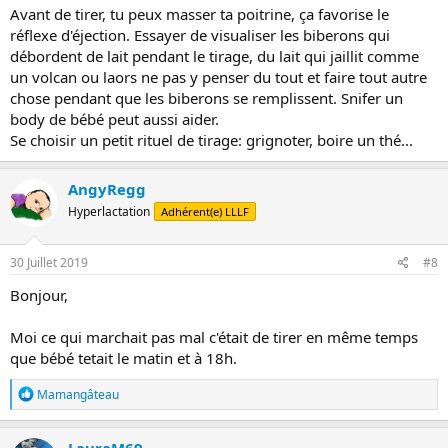
Avant de tirer, tu peux masser ta poitrine, ça favorise le
réflexe d'éjection. Essayer de visualiser les biberons qui
débordent de lait pendant le tirage, du lait qui jaillit comme
un volcan ou laors ne pas y penser du tout et faire tout autre
chose pendant que les biberons se remplissent. Snifer un
body de bébé peut aussi aider.
Se choisir un petit rituel de tirage: grignoter, boire un thé...
AngyRegg
Hyperlactation
Adhérent(e) LLLF
30 Juillet 2019
#8
Bonjour,
Moi ce qui marchait pas mal c'était de tirer en même temps
que bébé tetait le matin et à 18h.
R
Mamangâteau
é
a
c