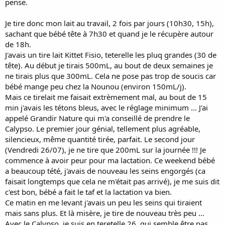
pense.
Je tire donc mon lait au travail, 2 fois par jours (10h30, 15h),
sachant que bébé tête à 7h30 et quand je le récupère autour
de 18h.
J'avais un tire lait Kittet Fisio, teterelle les pluq grandes (30 de
tête). Au début je tirais 500mL, au bout de deux semaines je
ne tirais plus que 300mL. Cela ne pose pas trop de soucis car
bébé mange peu chez la Nounou (environ 150mL/j).
Mais ce tirelait me faisait extrèmement mal, au bout de 15
min j'avais les tétons bleus, avec le réglage minimum ... J'ai
appelé Grandir Nature qui m'a conseillé de prendre le
Calypso. Le premier jour génial, tellement plus agréable,
silencieux, même quantité tirée, parfait. Le second jour
(Vendredi 26/07), je ne tire que 200mL sur la journée !!! Je
commence à avoir peur pour ma lactation. Ce weekend bébé
a beaucoup tété, j'avais de nouveau les seins engorgés (ca
faisait longtemps que cela ne m'était pas arrivé), je me suis dit
c'est bon, bébé a fait le taf et la lactation va bien.
Ce matin en me levant j'avais un peu les seins qui tiraient
mais sans plus. Et là misère, je tire de nouveau très peu ...
Avec le Calypso, je suis en teretelle 26, qui semble être pas