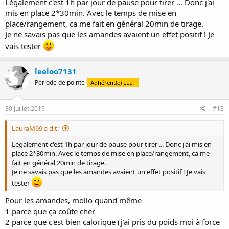
bonnes odeurs de mon petit, je lisais,... Et.... Je me connectais au
Légalement c'est 1h par jour de pause pour tirer ... Donc j'ai
forum
Bref tout pour pas trop regarder les ml dans le bibi toutes
mis en place 2*30min. Avec le temps de mise en
les 3 minutes.. .
place/rangement, ca me fait en général 20min de tirage.
Je ne savais pas que les amandes avaient un effet positif ! Je
Côté alimentation je buvais des tisanes d'allaitement, prenais du
vais tester
fenugrec en comprimé, mangeais des amandes dès que je sentais
une baisse. Le meilleur stimuli est bien sûr notre bébé qui est tes
nettement plus efficace qu'une machine.
leeloo7131
Période de pointe
Adhérent(e) LLLF
Gros bisous et bons tirages
30 Juillet 2019
#13
LauraM69 a dit:
Légalement c'est 1h par jour de pause pour tirer ... Donc j'ai mis en
place 2*30min. Avec le temps de mise en place/rangement, ca me
fait en général 20min de tirage.
Je ne savais pas que les amandes avaient un effet positif ! Je vais
tester
Pour les amandes, mollo quand même
1 parce que ça coûte cher
2 parce que c'est bien calorique (j'ai pris du poids moi à force