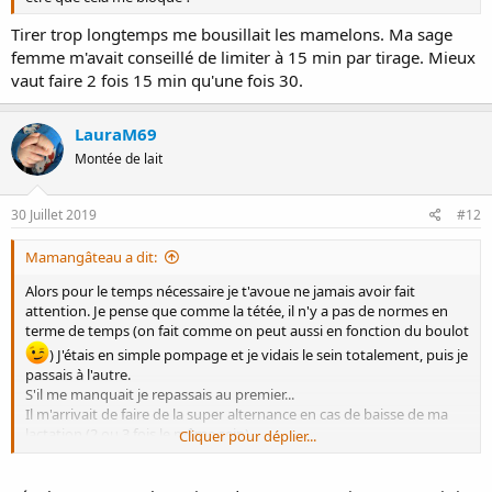
Tirer trop longtemps me bousillait les mamelons. Ma sage
femme m'avait conseillé de limiter à 15 min par tirage. Mieux
vaut faire 2 fois 15 min qu'une fois 30.
LauraM69
Montée de lait
30 Juillet 2019
#12
Mamangâteau a dit:
Alors pour le temps nécessaire je t'avoue ne jamais avoir fait
attention. Je pense que comme la tétée, il n'y a pas de normes en
terme de temps (on fait comme on peut aussi en fonction du boulot
) J'étais en simple pompage et je vidais le sein totalement, puis je
passais à l'autre.
S'il me manquait je repassais au premier...
Il m'arrivait de faire de la super alternance en cas de baisse de ma
lactation (2 ou 3 fois le même sein).
Cliquer pour déplier...
Je regardais des photos, inspirais profondément le lange plein de