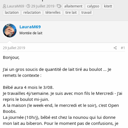
D
D
T
LauraM69
29 Juillet 2019
allaitement
calypso
kitett
é
a
a
lactation
relactation
téterelles
tire lait
travail
m
t
g
a
e
s
r
LauraM69
d
r
e
Montée de lait
é
d
e
é
p
b
29 Juillet 2019
#1
a
u
Bonjour,
r
t
J'ai un gros soucis de quantité de lait tiré au boulot ... Je
remets le contexte :
Bébé aura 4 mois le 3/08.
Je travailles 4j/semaine. Je suis avec mon fils le Mercredi - J'ai
repris le boulot mi-juin.
A la maison (le week-end, le mercredi et le soir), c'est Open
Boobs.
La journée (10h/j), bébé est chez la nounou qui lui donne
mon lait au biberon. Pour le moment pas de confusions, je