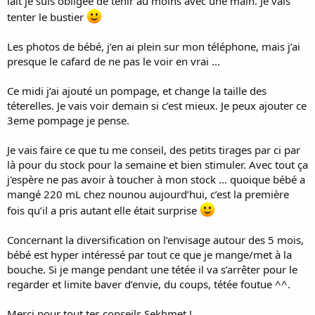
lait je suis obligée de tenir au moins avec une main. Je vais
tenter le bustier
Les photos de bébé, j’en ai plein sur mon téléphone, mais j’ai
presque le cafard de ne pas le voir en vrai ...
Ce midi j’ai ajouté un pompage, et change la taille des
téterelles. Je vais voir demain si c’est mieux. Je peux ajouter ce
3eme pompage je pense.
Je vais faire ce que tu me conseil, des petits tirages par ci par
là pour du stock pour la semaine et bien stimuler. Avec tout ça
j'espère ne pas avoir à toucher à mon stock ... quoique bébé a
mangé 220 mL chez nounou aujourd’hui, c’est la première
fois qu’il a pris autant elle était surprise
Concernant la diversification on l’envisage autour des 5 mois,
bébé est hyper intéressé par tout ce que je mange/met à la
bouche. Si je mange pendant une tétée il va s’arrêter pour le
regarder et limite baver d’envie, du coups, tétée foutue ^^.
Merci pour tout tes conseils Sekhmet !