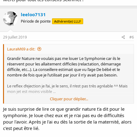
leeloo7131
Période de pointe
Adhérent(e) LLLF
29 Juillet 2019
#6
LauraM69 a dit:
Grandir Nature ne voulais pas me louer Le Symphonie car ils le
réservent pour les allaitement difficiles (relactation, démarrage
difficile, etc...). La conseillere estimait que vu l’age De bébé et le
nombre de fois que je l’utilisait par jour il n’y avait pas besoin.
Le reflex d’ejection je l’ai, je le sens, il n’est pas très agréable ^^ Mais
mon jet est moins visible ...
Cliquer pour déplier...
Je pompe les deux en même temps, mais avec le nouveau tire lait je
suis obligée de tenir au moins avec une main. Je vais tenter le
Je suis surprise de lire ce que grandir nature t'a dit pour le
bustier
symphonie. Je loue chez eux et je n'ai pas eu de difficultés
pour l'avoir. Après je l'ai eu dès la sortie de la maternité, alors
Les photos de bébé, j’en ai plein sur mon téléphone, mais j’ai
c'est peut être lié.
presque le cafard de ne pas le voir en vrai ...