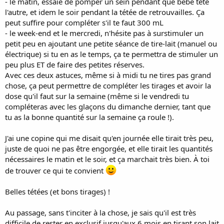
- le matin, essaie de pomper un sein pendant que bébé tète
l'autre, et idem le soir pendant la tétée de retrouvailles. Ça
peut suffire pour compléter s'il te faut 300 mL
- le week-end et le mercredi, n'hésite pas à surstimuler un
petit peu en ajoutant une petite séance de tire-lait (manuel ou
électrique) si tu en as le temps, ça te permettra de stimuler un
peu plus ET de faire des petites réserves.
Avec ces deux astuces, même si à midi tu ne tires pas grand
chose, ça peut permettre de compléter les tirages et avoir la
dose qu'il faut sur la semaine (même si le vendredi tu
compléteras avec les glaçons du dimanche dernier, tant que
tu as la bonne quantité sur la semaine ça roule !).
J'ai une copine qui me disait qu'en journée elle tirait très peu,
juste de quoi ne pas être engorgée, et elle tirait les quantités
nécessaires le matin et le soir, et ça marchait très bien. À toi
de trouver ce qui te convient
Belles tétées (et bons tirages) !
Au passage, sans t'inciter à la chose, je sais qu'il est très
difficile de rester en exclusif jusqu'aux 6 mois en tirant son lait