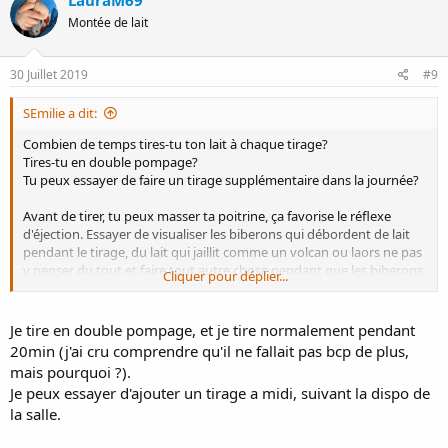
LauraM69
t
Montée de lait
i
o
n
s
30 Juillet 2019
#9
:
SEmilie a dit:
Combien de temps tires-tu ton lait à chaque tirage?
Tires-tu en double pompage?
Tu peux essayer de faire un tirage supplémentaire dans la journée?
Avant de tirer, tu peux masser ta poitrine, ça favorise le réflexe
d'éjection. Essayer de visualiser les biberons qui débordent de lait
pendant le tirage, du lait qui jaillit comme un volcan ou laors ne pas
y penser du tout et faire tout autre chose pendant que les biberons
Cliquer pour déplier...
se remplissent. Snifer un body de bébé peut aussi aider.
Se choisir un petit rituel de tirage: grignoter, boire un thé...
Je tire en double pompage, et je tire normalement pendant
20min (j'ai cru comprendre qu'il ne fallait pas bcp de plus,
mais pourquoi ?).
Je peux essayer d'ajouter un tirage a midi, suivant la dispo de
la salle.