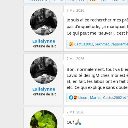
a
e
r
d
7 Mai 2026
r
e
Je suis allée rechercher mes p
é
d
e
é
pas d'inquiétude, ça manquait l
p
b
Ce qui peut me "sauver", c'est 
a
u
Lullalynne
r
t
R
Cactus2002
,
Sekhmet
,
L'apprenti
Fontaine de lait
é
a
c
7 Mai 2026
t
i
Bon, normalement, tout va bi
o
L'avidité des IgM chez moi est 
n
s
Et, en fait, les labos ont en fai
:
etc. Ce qui explique sans doute 
Lullalynne
Fontaine de lait
R
bloom
,
Marnie
,
Cactus2002
et 
é
a
c
7 Mai 2026
t
i
Ouf
o