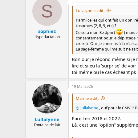
t
S
i
Lullalynne a dit:
o
n
Parmi celles qui ont fait un dpni
s
trisomies (2, 8, 9, etc) ?
:
sophiez
Ce sera mon 3e dpni (
) mais c
Hyperlactation
consentement pour le dépistage "tra
croix à "Oui, je consens à la réalis
La sage-femme qui me suit ne sait 
Bonjour je répond même si je ne 
lire et si eu la 'surprise' de v
toi même ou le cas échéant pk ell
19 Mai 2026
Marnie a dit:
@Lullalynne
, ouf pour le CMV !! P
Pareil en 2018 et 2022.
Lullalynne
Là, c'est une "option" supplé
Fontaine de lait