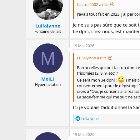
Cactus2002 a dit:
J'avais tout fait en 2023. J'ai par c
Je ne suis pas sûre que ce soit 
Lullalynne
Le dpni, chez nous, est mainten
Fontaine de lait
19 Mai 2026
M
Lullalynne a dit:
Parmi celles qui ont fait un dpni
trisomies (2, 8, 9, etc) ?
MoiLi
Ce sera mon 3e dpni (
) mais c
Hyperlactation
consentement pour le dépistage "tra
croix à "Oui, je consens à la réalis
La sage-femme qui me suit ne sait 
Ici je voulais l'additionnel la S
R
Lullalynne
é
a
c
19 Mai 2026
t