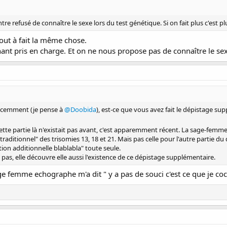
ontre refusé de connaître le sexe lors du test génétique. Si on fait plus c'est pl
tout à fait la même chose.
ant pris en charge. Et on ne nous propose pas de connaître le sex
 récemment (je pense à
@Doobida
), est-ce que vous avez fait le dépistage su
ette partie là n'existait pas avant, c'est apparemment récent. La sage-femme
ditionnel" des trisomies 13, 18 et 21. Mais pas celle pour l'autre partie du d
ation additionnelle blablabla" toute seule.
pas, elle découvre elle aussi l'existence de ce dépistage supplémentaire.
age femme echographe m'a dit " y a pas de souci c'est ce que je coche