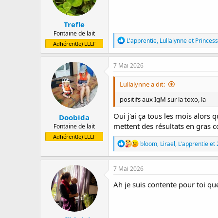
n
s
:
Trefle
Fontaine de lait
R
L'apprentie
,
Lullalynne
et
Princess
Adhérent(e) LLLF
é
a
c
7 Mai 2026
t
i
Lullalynne a dit:
o
n
positifs aux IgM sur la toxo, la
s
:
Oui j'ai ça tous les mois alors 
Doobida
mettent des résultats en gras
Fontaine de lait
Adhérent(e) LLLF
R
bloom
,
Lirael
,
L'apprentie
et 
é
a
c
7 Mai 2026
t
i
Ah je suis contente pour toi que
o
n
s
: