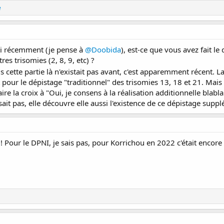
e
pni récemment (je pense à
@Doobida
), est-ce que vous avez fait l
res trisomies (2, 8, 9, etc) ?
s cette partie là n'existait pas avant, c'est apparemment récent. L
r le dépistage "traditionnel" des trisomies 13, 18 et 21. Mais p
ire la croix à "Oui, je consens à la réalisation additionnelle blabla
it pas, elle découvre elle aussi l'existence de ce dépistage supp
! Pour le DPNI, je sais pas, pour Korrichou en 2022 c'était encor