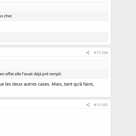
us cher.
#15 594
n effet elle l"avait déjà pré rempli.
e les deux autres cases. Mais, tant qu'à faire,
#15 595