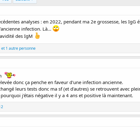
récédentes analyses : en 2022, pendant ma 2e grossesse, les IgG é
'ancienne infection. Là...
l'avidité des IgM
e
et 1 autre personne
en
élevée donc ça penche en faveur d'une infection ancienne.
t changé leurs tests donc ma sf (et d'autres) se retrouvent avec plei
pourquoi j'étais négative il y a 4 ans et positive là maintenant.
12