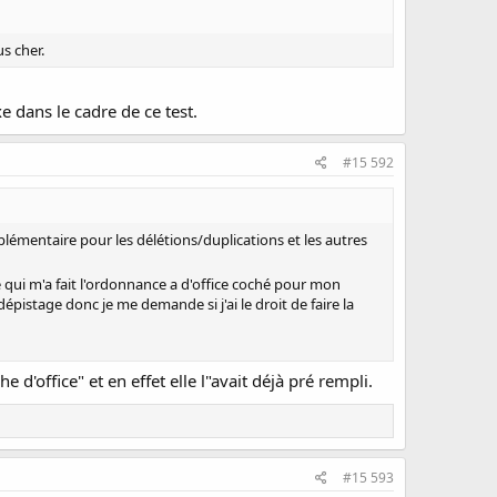
us cher.
e dans le cadre de ce test.
#15 592
pplémentaire pour les délétions/duplications et les autres
 qui m'a fait l'ordonnance a d'office coché pour mon
épistage donc je me demande si j'ai le droit de faire la
 d'office" et en effet elle l"avait déjà pré rempli.
#15 593