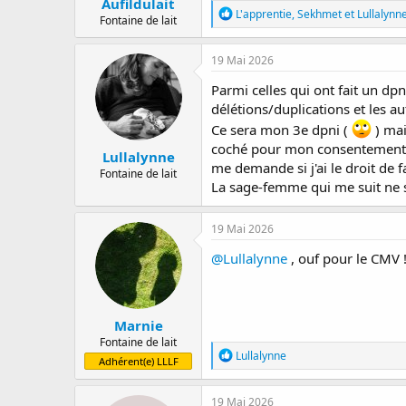
Aufildulait
R
L'apprentie
,
Sekhmet
et
Lullalynn
Fontaine de lait
é
a
c
19 Mai 2026
t
i
Parmi celles qui ont fait un d
o
délétions/duplications et les aut
n
Ce sera mon 3e dpni (
s
) mai
:
coché pour mon consentement pou
Lullalynne
me demande si j'ai le droit de fa
Fontaine de lait
La sage-femme qui me suit ne sa
19 Mai 2026
@Lullalynne
, ouf pour le CMV !
Marnie
Fontaine de lait
R
Lullalynne
Adhérent(e) LLLF
é
a
c
19 Mai 2026