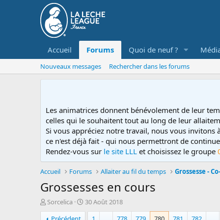
Accueil
Forums
Quoi de neuf ?
Médi
Nouveaux messages
Rechercher dans les forums
Les animatrices donnent bénévolement de leur tem
celles qui le souhaitent tout au long de leur allaitem
Si vous appréciez notre travail, nous vous invitons
ce n'est déjà fait - qui nous permettront de contin
Rendez-vous sur
le site LLL
et choisissez le groupe
Accueil
Forums
Allaiter au fil du temps
Grossesse - C
Grossesses en cours
D
D
Sorcelica
30 Août 2018
é
a
Précédent
1
…
778
779
780
781
782
…
m
t