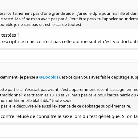
ai certainement pas d'une grande aide .. j'ai eu le dpni pour ma fille et dans l
t de testé. Ma sf ne m'en avait pas parlé. Peut être peux tu l'appeler pour d
sponible je ne sais pas si c'est le cas de toutes)
 testées ?
rescriptrice mais ce n'est pas celle qui me suit et c'est via doctol
 récemment (je pense à
@Doobida
), est-ce que vous avez fait le dépistage su
ette partie là n'existait pas avant, c'est apparemment récent. La sage-femme
ditionnel" des trisomies 13, 18 et 21. Mais pas celle pour l'autre partie du d
ation additionnelle blablabla" toute seule.
pas, elle découvre elle aussi l'existence de ce dépistage supplémentaire.
ar contre refusé de connaître le sexe lors du test génétique. Si on fai