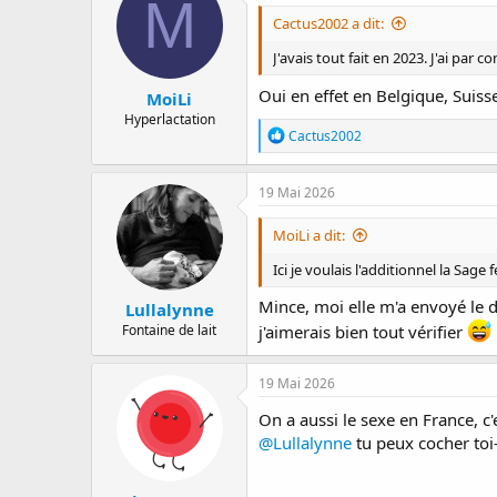
M
i
Cactus2002 a dit:
o
n
J'avais tout fait en 2023. J'ai par c
s
:
Oui en effet en Belgique, Suiss
MoiLi
Hyperlactation
R
Cactus2002
é
a
c
19 Mai 2026
t
i
MoiLi a dit:
o
n
Ici je voulais l'additionnel la Sage
s
:
Mince, moi elle m'a envoyé le do
Lullalynne
Fontaine de lait
j'aimerais bien tout vérifier
19 Mai 2026
On a aussi le sexe en France, c'
@Lullalynne
tu peux cocher to