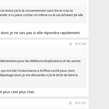
e stress j'ai lu le consentement sans lire et si eu la
emander si tu peux cocher toi même ou le cas échéant pk elle
ib donc je ne sais pas si elle répondra rapidement.
#15 590
pplémentaire pour les délétions/duplications et les autres
 qui m'a fait l'ordonnance a d'office coché pour mon
épistage donc je me demande si j'ai le droit de faire la
t plus c'est plus cher.
#15 591