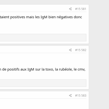
#15 581
taient positives mais les IgM bien négatives donc
#15 582
n de positifs aux IgM sur la toxo, la rubéole, le cmv,
#15 583