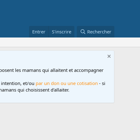
Entrer
S'inscrire
Rechercher
posent les mamans qui allaitent et accompagner
 intention, et/ou
par un don ou une cotisation
- si
amans qui choisissent d'allaiter.