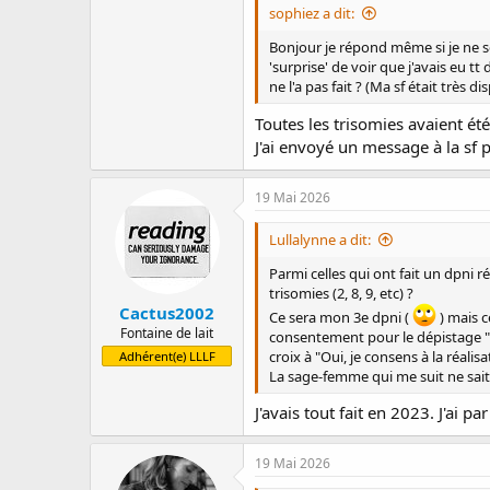
sophiez a dit:
Bonjour je répond même si je ne ser
'surprise' de voir que j'avais eu t
ne l'a pas fait ? (Ma sf était très di
Toutes les trisomies avaient été
J'ai envoyé un message à la sf p
19 Mai 2026
Lullalynne a dit:
Parmi celles qui ont fait un dpni
trisomies (2, 8, 9, etc) ?
Cactus2002
Ce sera mon 3e dpni (
) mais c
Fontaine de lait
consentement pour le dépistage "tra
croix à "Oui, je consens à la réalis
Adhérent(e) LLLF
La sage-femme qui me suit ne sait 
J'avais tout fait en 2023. J'ai p
19 Mai 2026