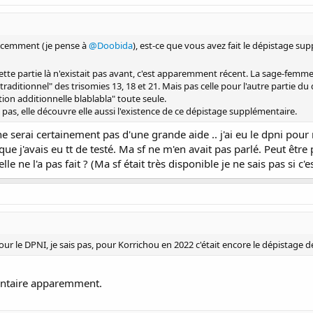
 récemment (je pense à
@Doobida
), est-ce que vous avez fait le dépistage su
ette partie là n'existait pas avant, c'est apparemment récent. La sage-femme
ditionnel" des trisomies 13, 18 et 21. Mais pas celle pour l'autre partie du d
ation additionnelle blablabla" toute seule.
pas, elle découvre elle aussi l'existence de ce dépistage supplémentaire.
serai certainement pas d'une grande aide .. j'ai eu le dpni pour m
oir que j'avais eu tt de testé. Ma sf ne m'en avait pas parlé. Peut ê
e ne l'a pas fait ? (Ma sf était très disponible je ne sais pas si c'e
our le DPNI, je sais pas, pour Korrichou en 2022 c'était encore le dépistage 
mentaire apparemment.