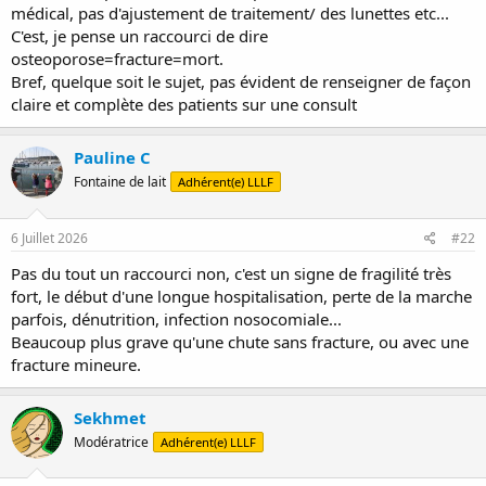
médical, pas d'ajustement de traitement/ des lunettes etc...
Risque de mourir dans l'année qui suit une fracture du col, 20 pr
C'est, je pense un raccourci de dire
cent pour une femme, 30 pr cent pour un.homme. deux fois plus de
mortalité qu'après un infarctus, mais la perception de ce risque est
osteoporose=fracture=mort.
erronée car on pense qu'il suffit de faire attention pour ne pas
Bref, quelque soit le sujet, pas évident de renseigner de façon
tomber...résultat, l'ostéoporose coûte plus cher à la.secu en morts,
claire et complète des patients sur une consult
soins et handicaps que l'infarctus du myocarde.
Pauline C
Fontaine de lait
Adhérent(e) LLLF
6 Juillet 2026
#22
Pas du tout un raccourci non, c'est un signe de fragilité très
fort, le début d'une longue hospitalisation, perte de la marche
parfois, dénutrition, infection nosocomiale...
Beaucoup plus grave qu'une chute sans fracture, ou avec une
fracture mineure.
Sekhmet
Modératrice
Adhérent(e) LLLF