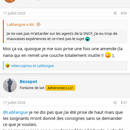
17 Juillet 2026
#36
LaMangue a dit:
Je ne vais pas m'attarder sur les agents de la SNCF, j'ai eu trop de
mauvaises expériences et ce n'est pas le sujet
Moi ça va, quoique je me suis prise une fois une amende (la
nana qui en remet une couche totalement inutile !!
).
R
rebeccapneu
et
LaMangue
é
a
c
Bezapot
t
Fontaine de lait
Adhérent(e) LLLF
i
o
n
s
17 Juillet 2026
#37
:
@LaMangue
je ne dis pas que j’ai été prise de haut mais que
les soignants m’ont donné des consignes sans se demander
ce que je voulais.