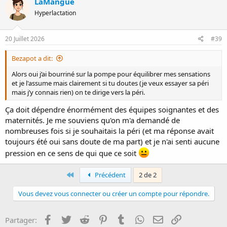
LaMangue
Hyperlactation
20 Juillet 2026
#39
Bezapot a dit:
Alors oui j’ai bourriné sur la pompe pour équilibrer mes sensations
et je l'assume mais clairement si tu doutes (je veux essayer sa péri
mais j’y connais rien) on te dirige vers la péri.
Ça doit dépendre énormément des équipes soignantes et des
maternités. Je me souviens qu'on m'a demandé de
nombreuses fois si je souhaitais la péri (et ma réponse avait
toujours été oui sans doute de ma part) et je n'ai senti aucune
pression en ce sens de qui que ce soit
First
Précédent
2 de 2
Vous devez vous connecter ou créer un compte pour répondre.
Facebook
Twitter
Reddit
Pinterest
Tumblr
WhatsApp
E-mail
Lien
Partager: