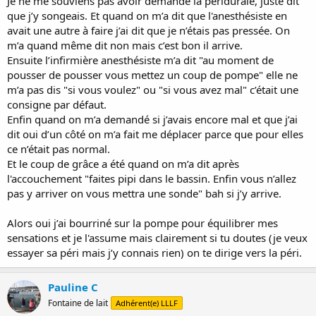
Je ne me souviens pas avoir demandé la péridurale, juste dit
que j’y songeais. Et quand on m’a dit que l'anesthésiste en
avait une autre à faire j’ai dit que je n’étais pas pressée. On
m’a quand même dit non mais c’est bon il arrive.
Ensuite l’infirmière anesthésiste m’a dit "au moment de
pousser de pousser vous mettez un coup de pompe" elle ne
m’a pas dis "si vous voulez" ou "si vous avez mal" c’était une
consigne par défaut.
Enfin quand on m’a demandé si j’avais encore mal et que j’ai
dit oui d’un côté on m’a fait me déplacer parce que pour elles
ce n’était pas normal.
Et le coup de grâce a été quand on m’a dit après
l'accouchement "faites pipi dans le bassin. Enfin vous n’allez
pas y arriver on vous mettra une sonde" bah si j’y arrive.
Alors oui j’ai bourriné sur la pompe pour équilibrer mes
sensations et je l'assume mais clairement si tu doutes (je veux
essayer sa péri mais j’y connais rien) on te dirige vers la péri.
Pauline C
Fontaine de lait
Adhérent(e) LLLF