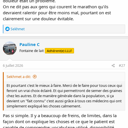
douleur était un problème.
On ne dit pas aux gens qui courent le marathon qu’ils
devraient ralentir pour être moins mal, pourtant on est
clairement sur une douleur évitable.
R
Sekhmet
é
a
c
Pauline C
t
Fontaine de lait
Adhérent(e) LLLF
i
o
n
s
6 Juillet 2026
#27
:
Sekhmet a dit:
Et pourtant c'est le mieux à faire. Merci de le faire pour tous ceux qui
feront un vrai choix éclairé. Et qui permettront de semer des graines
chez les autres. Et de manière générale dans la population, si ça
devient un "fait connu" c'est aussi grâce à tous ces médecins qui ont
simplement expliqué les choses calmement.
Pas si simple. Il y a beaucoup de freins, de limites, dans la
façon dont on explique les choses et ce que le patient est
capable de comprendre; vocabulaire utilisé, disponibilité