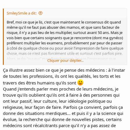
SmileySmile a dit:
Bref, moi ce que je lis, c'est que maintenant le consensus dit quand
même qu'il ne faut pas abuser des mamos, et que sans facteur de
risque, il n'y a pas lieu de les multiplier, surtout avant 50 ans. Mais je
vois bien que certains soignants que je rencontre (dont ma gynéco)
préfèrent multiplier les examens, probablement par peur de passer
à côté de quelque chose ou pour avoir l'impression de faire quelque
chose, mais ce n'est pas forcément utile et surtout c'est parfois pire.
Alors, je dis "oui oui" mais franchement, j'ai pas l'impression que
Cliquer pour déplier...
c'est de la bonne médecine, c'est plutôt aller plus vite que la
musique (ce que je peux comprendre encore une fois, surtout dans
Ça illustre assez bien ce que je pense des médecins : à l'instar
un contexte hospitalier).
de toutes les professions, ils ont les qualités, les torts et les
travers des êtres humains qu'ils sont
Quand j'entends parler mes proches de leurs médecins, je
trouve qu'ils oublient qu'ils ont à faire à des personnes qui
ont leur passif, leur culture, leur idéologie politique ou
religieuse, leur façon de faire. Parfois ça convient, parfois ça
donne des situations merdiques... et puis il y a la science qui
évolue, la recherche qui donne de nouvelles pistes, certains
médecins sont récalcitrants parce qu'il n'y a pas assez de