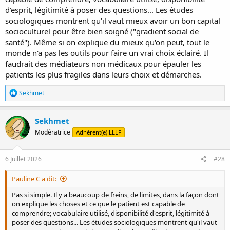
d'esprit, légitimité à poser des questions... Les études
sociologiques montrent qu'il vaut mieux avoir un bon capital
socioculturel pour être bien soigné ("gradient social de
santé"). Même si on explique du mieux qu'on peut, tout le
monde n'a pas les outils pour faire un vrai choix éclairé. Il
faudrait des médiateurs non médicaux pour épauler les
patients les plus fragiles dans leurs choix et démarches.
R
Sekhmet
é
a
c
Sekhmet
t
Modératrice
Adhérent(e) LLLF
i
o
n
s
6 Juillet 2026
#28
:
Pauline C a dit:
Pas si simple. Il y a beaucoup de freins, de limites, dans la façon dont
on explique les choses et ce que le patient est capable de
comprendre; vocabulaire utilisé, disponibilité d'esprit, légitimité à
poser des questions... Les études sociologiques montrent qu'il vaut