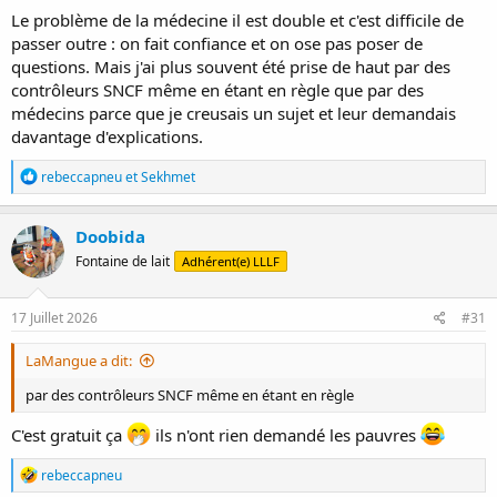
Le problème de la médecine il est double et c'est difficile de
passer outre : on fait confiance et on ose pas poser de
questions. Mais j'ai plus souvent été prise de haut par des
contrôleurs SNCF même en étant en règle que par des
médecins parce que je creusais un sujet et leur demandais
davantage d'explications.
R
rebeccapneu
et
Sekhmet
é
a
c
Doobida
t
Fontaine de lait
Adhérent(e) LLLF
i
o
n
s
17 Juillet 2026
#31
:
LaMangue a dit:
par des contrôleurs SNCF même en étant en règle
C'est gratuit ça
ils n'ont rien demandé les pauvres
R
rebeccapneu
é