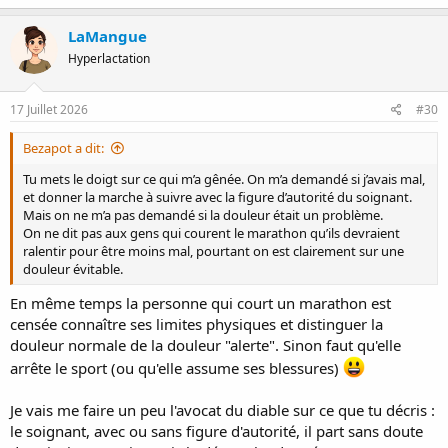
a
c
LaMangue
t
Hyperlactation
i
o
n
s
17 Juillet 2026
#30
:
Bezapot a dit:
Tu mets le doigt sur ce qui m’a gênée. On m’a demandé si j’avais mal,
et donner la marche à suivre avec la figure d’autorité du soignant.
Mais on ne m’a pas demandé si la douleur était un problème.
On ne dit pas aux gens qui courent le marathon qu’ils devraient
ralentir pour être moins mal, pourtant on est clairement sur une
douleur évitable.
En même temps la personne qui court un marathon est
censée connaître ses limites physiques et distinguer la
douleur normale de la douleur "alerte". Sinon faut qu'elle
arrête le sport (ou qu'elle assume ses blessures)
Je vais me faire un peu l'avocat du diable sur ce que tu décris :
le soignant, avec ou sans figure d'autorité, il part sans doute