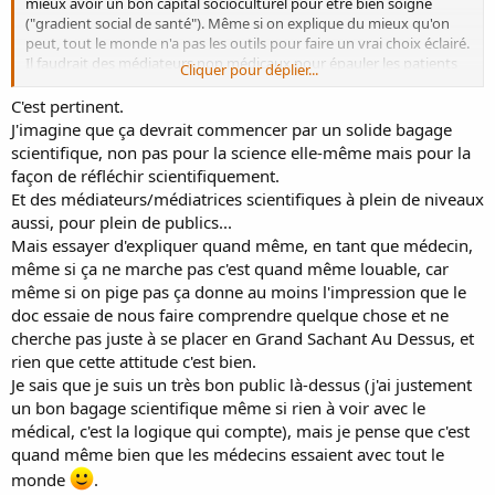
mieux avoir un bon capital socioculturel pour être bien soigné
("gradient social de santé"). Même si on explique du mieux qu'on
peut, tout le monde n'a pas les outils pour faire un vrai choix éclairé.
Il faudrait des médiateurs non médicaux pour épauler les patients
Cliquer pour déplier...
les plus fragiles dans leurs choix et démarches.
C'est pertinent.
J'imagine que ça devrait commencer par un solide bagage
scientifique, non pas pour la science elle-même mais pour la
façon de réfléchir scientifiquement.
Et des médiateurs/médiatrices scientifiques à plein de niveaux
aussi, pour plein de publics...
Mais essayer d'expliquer quand même, en tant que médecin,
même si ça ne marche pas c'est quand même louable, car
même si on pige pas ça donne au moins l'impression que le
doc essaie de nous faire comprendre quelque chose et ne
cherche pas juste à se placer en Grand Sachant Au Dessus, et
rien que cette attitude c'est bien.
Je sais que je suis un très bon public là-dessus (j'ai justement
un bon bagage scientifique même si rien à voir avec le
médical, c'est la logique qui compte), mais je pense que c'est
quand même bien que les médecins essaient avec tout le
monde
.