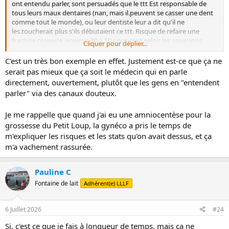
ont entendu parler, sont persuadés que le ttt Est responsable de
tous leurs maux dentaires (nan, mais il.peuvent se casser une dent
comme tout le monde), ou leur dentiste leur a dit qu'il ne
les.toucherait plus s'ils débutaient ce ttt. Risque de refaire une
fracture majeure, environ 30 à 50 pour cent selon les situations,
Cliquer pour déplier...
Risque de mourir dans l'année qui suit une fracture du col, 20 pr
cent pour une femme, 30 pr cent pour un.homme. deux fois plus de
C'est un très bon exemple en effet. Justement est-ce que ça ne
mortalité qu'après un infarctus, mais la perception de ce risque est
serait pas mieux que ça soit le médecin qui en parle
erronée car on pense qu'il suffit de faire attention pour ne pas
directement, ouvertement, plutôt que les gens en "entendent
tomber...résultat, l'ostéoporose coûte plus cher à la.secu en morts,
parler" via des canaux douteux.
soins et handicaps que l'infarctus du myocarde.
Je me rappelle que quand j'ai eu une amniocentèse pour la
grossesse du Petit Loup, la gynéco a pris le temps de
m'expliquer les risques et les stats qu'on avait dessus, et ça
m'a vachement rassurée.
Pauline C
Fontaine de lait
Adhérent(e) LLLF
6 Juillet 2026
#24
Si, c'est ce que je fais à longueur de temps, mais ça ne