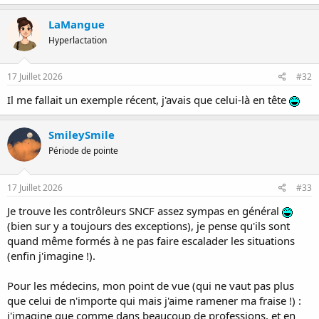
a
c
LaMangue
t
Hyperlactation
i
o
n
s
17 Juillet 2026
#32
:
Il me fallait un exemple récent, j'avais que celui-là en tête
SmileySmile
Période de pointe
17 Juillet 2026
#33
Je trouve les contrôleurs SNCF assez sympas en général
(bien sur y a toujours des exceptions), je pense qu'ils sont
quand même formés à ne pas faire escalader les situations
(enfin j'imagine !).
Pour les médecins, mon point de vue (qui ne vaut pas plus
que celui de n'importe qui mais j'aime ramener ma fraise !) :
j'imagine que comme dans beaucoup de professions, et en