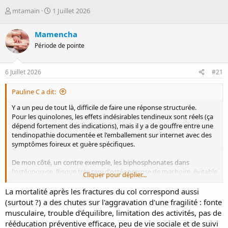
D
D
mtamain
1 Juillet 2026
é
a
m
t
Mamencha
a
e
Période de pointe
r
d
r
e
é
d
6 Juillet 2026
#21
e
é
p
b
Pauline C a dit:
a
u
r
t
Y a un peu de tout là, difficile de faire une réponse structurée.
Pour les quinolones, les effets indésirables tendineux sont réels (ça
dépend fortement des indications), mais il y a de gouffre entre une
tendinopathie documentée et l'emballement sur internet avec des
symptômes foireux et guère spécifiques.
De mon côté, un contre exemple, les biphosphonates dans
l'ostéoporose. Risque très rare d'ostéonecrose de machoire, évitable
Cliquer pour déplier...
mais à peine plus qu'en population générale, 1 /100 000. Les gens en
ont entendu parler, sont persuadés que le ttt Est responsable de
La mortalité après les fractures du col correspond aussi
tous leurs maux dentaires (nan, mais il.peuvent se casser une dent
(surtout ?) a des chutes sur l'aggravation d'une fragilité : fonte
comme tout le monde), ou leur dentiste leur a dit qu'il ne
musculaire, trouble d'équilibre, limitation des activités, pas de
les.toucherait plus s'ils débutaient ce ttt. Risque de refaire une
rééducation préventive efficace, peu de vie sociale et de suivi
fracture majeure, environ 30 à 50 pour cent selon les situations,