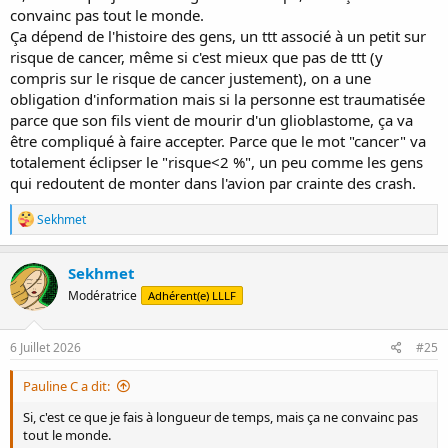
convainc pas tout le monde.
Ça dépend de l'histoire des gens, un ttt associé à un petit sur
risque de cancer, même si c'est mieux que pas de ttt (y
compris sur le risque de cancer justement), on a une
obligation d'information mais si la personne est traumatisée
parce que son fils vient de mourir d'un glioblastome, ça va
être compliqué à faire accepter. Parce que le mot "cancer" va
totalement éclipser le "risque<2 %", un peu comme les gens
qui redoutent de monter dans l'avion par crainte des crash.
R
Sekhmet
é
a
c
Sekhmet
t
Modératrice
Adhérent(e) LLLF
i
o
n
s
6 Juillet 2026
#25
:
Pauline C a dit:
Si, c'est ce que je fais à longueur de temps, mais ça ne convainc pas
tout le monde.