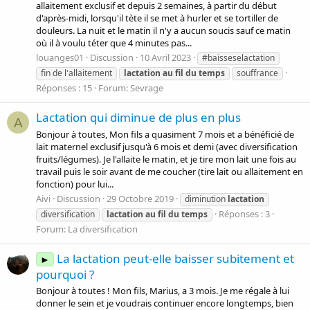
allaitement exclusif et depuis 2 semaines, à partir du début
d'après-midi, lorsqu'il tète il se met à hurler et se tortiller de
douleurs. La nuit et le matin il n'y a aucun soucis sauf ce matin
où il à voulu téter que 4 minutes pas...
louanges01
Discussion
10 Avril 2023
#baisseselactation
fin de l'allaitement
lactation
au
fil
du
temps
souffrance
Réponses : 15
Forum:
Sevrage
Lactation qui diminue de plus en plus
A
Bonjour à toutes, Mon fils a quasiment 7 mois et a bénéficié de
lait maternel exclusif jusqu'à 6 mois et demi (avec diversification
fruits/légumes). Je l'allaite le matin, et je tire mon lait une fois au
travail puis le soir avant de me coucher (tire lait ou allaitement en
fonction) pour lui...
Aivi
Discussion
29 Octobre 2019
diminution
lactation
Réponses : 3
diversification
lactation
au
fil
du
temps
Forum:
La diversification
La lactation peut-elle baisser subitement et
►
pourquoi ?
Bonjour à toutes ! Mon fils, Marius, a 3 mois. Je me régale à lui
donner le sein et je voudrais continuer encore longtemps, bien