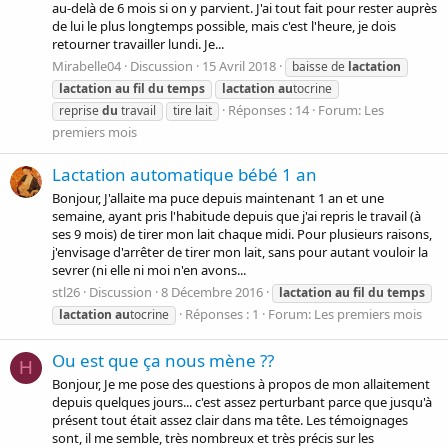
au-delà de 6 mois si on y parvient. J'ai tout fait pour rester auprès
de lui le plus longtemps possible, mais c'est l'heure, je dois
retourner travailler lundi. Je...
Mirabelle04
Discussion
15 Avril 2018
baisse de
lactation
lactation
au
fil
du
temps
lactation
au
tocrine
Réponses : 14
Forum:
Les
reprise
du
travail
tire lait
premiers mois
Lactation automatique bébé 1 an
Bonjour, J'allaite ma puce depuis maintenant 1 an et une
semaine, ayant pris l'habitude depuis que j'ai repris le travail (à
ses 9 mois) de tirer mon lait chaque midi. Pour plusieurs raisons,
j'envisage d'arrêter de tirer mon lait, sans pour autant vouloir la
sevrer (ni elle ni moi n'en avons...
stl26
Discussion
8 Décembre 2016
lactation
au
fil
du
temps
Réponses : 1
Forum:
Les premiers mois
lactation
au
tocrine
Ou est que ça nous mène ??
H
Bonjour, Je me pose des questions à propos de mon allaitement
depuis quelques jours... c'est assez perturbant parce que jusqu'à
présent tout était assez clair dans ma tête. Les témoignages
sont, il me semble, très nombreux et très précis sur les