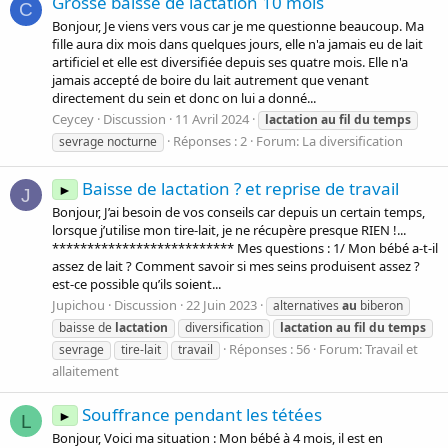
Grosse baisse de lactation 10 mois
C
Bonjour, Je viens vers vous car je me questionne beaucoup. Ma
fille aura dix mois dans quelques jours, elle n'a jamais eu de lait
artificiel et elle est diversifiée depuis ses quatre mois. Elle n'a
jamais accepté de boire du lait autrement que venant
directement du sein et donc on lui a donné...
Ceycey
Discussion
11 Avril 2024
lactation
au
fil
du
temps
Réponses : 2
Forum:
La diversification
sevrage nocturne
Baisse de lactation ? et reprise de travail
►
J
Bonjour, J’ai besoin de vos conseils car depuis un certain temps,
lorsque j’utilise mon tire-lait, je ne récupère presque RIEN !...
************************** Mes questions : 1/ Mon bébé a-t-il
assez de lait ? Comment savoir si mes seins produisent assez ?
est-ce possible qu’ils soient...
Jupichou
Discussion
22 Juin 2023
alternatives
au
biberon
baisse de
lactation
diversification
lactation
au
fil
du
temps
Réponses : 56
Forum:
Travail et
sevrage
tire-lait
travail
allaitement
Souffrance pendant les tétées
►
L
Bonjour, Voici ma situation : Mon bébé à 4 mois, il est en