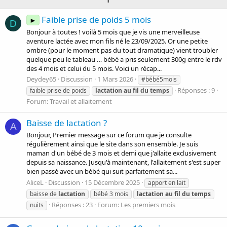
Faible prise de poids 5 mois
►
D
Bonjour à toutes ! voilà 5 mois que je vis une merveilleuse
aventure lactée avec mon fils né le 23/09/2025. Or une petite
ombre (pour le moment pas du tout dramatique) vient troubler
quelque peu le tableau … bébé a pris seulement 300g entre le rdv
des 4 mois et celui du 5 mois. Voici un récap...
Deydey65
Discussion
1 Mars 2026
#bébé5mois
Réponses : 9
faible prise de poids
lactation
au
fil
du
temps
Forum:
Travail et allaitement
Baisse de lactation ?
A
Bonjour, Premier message sur ce forum que je consulte
régulièrement ainsi que le site dans son ensemble. Je suis
maman d'un bébé de 3 mois et demi que j'allaite exclusivement
depuis sa naissance. Jusqu'à maintenant, l'allaitement s'est super
bien passé avec un bébé qui suit parfaitement sa...
AliceL
Discussion
15 Décembre 2025
apport en lait
baisse de
lactation
bébé 3 mois
lactation
au
fil
du
temps
Réponses : 23
Forum:
Les premiers mois
nuits