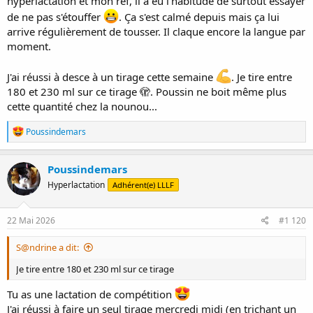
hyperlactation et mon ref, il a eu l'habitude de surtout essayer
de ne pas s'étouffer
. Ça s'est calmé depuis mais ça lui
arrive régulièrement de tousser. Il claque encore la langue par
moment.
J'ai réussi à desce à un tirage cette semaine
. Je tire entre
180 et 230 ml sur ce tirage 🫣. Poussin ne boit même plus
cette quantité chez la nounou...
R
Poussindemars
é
a
c
Poussindemars
t
Hyperlactation
Adhérent(e) LLLF
i
o
n
s
22 Mai 2026
#1 120
:
S@ndrine a dit:
Je tire entre 180 et 230 ml sur ce tirage
Tu as une lactation de compétition
J'ai réussi à faire un seul tirage mercredi midi (en trichant un