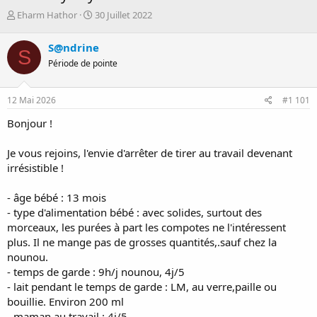
D
D
Eharm Hathor
30 Juillet 2022
é
a
m
t
S@ndrine
S
a
e
Période de pointe
r
d
r
e
é
d
12 Mai 2026
#1 101
e
é
p
b
Bonjour !
a
u
r
t
Je vous rejoins, l'envie d'arrêter de tirer au travail devenant
irrésistible !
- âge bébé : 13 mois
- type d'alimentation bébé : avec solides, surtout des
morceaux, les purées à part les compotes ne l'intéressent
plus. Il ne mange pas de grosses quantités,.sauf chez la
nounou.
- temps de garde : 9h/j nounou, 4j/5
- lait pendant le temps de garde : LM, au verre,paille ou
bouillie. Environ 200 ml
- maman au travail : 4j/5,