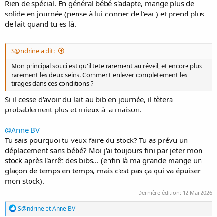
Rien de spécial. En général bébé s'adapte, mange plus de
solide en journée (pense à lui donner de l'eau) et prend plus
de lait quand tu es là.
S@ndrine a dit:
Mon principal souci est qu'il tete rarement au réveil, et encore plus
rarement les deux seins. Comment enlever complètement les
tirages dans ces conditions ?
Si il cesse d'avoir du lait au bib en journée, il tètera
probablement plus et mieux à la maison.
@Anne BV
Tu sais pourquoi tu veux faire du stock? Tu as prévu un
déplacement sans bébé? Moi j'ai toujours fini par jeter mon
stock après l'arrêt des bibs... (enfin là ma grande mange un
glaçon de temps en temps, mais c'est pas ça qui va épuiser
mon stock).
Dernière édition:
12 Mai 2026
R
S@ndrine
et
Anne BV
é