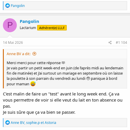
R
Si il cesse d'avoir du lait au bib en journée, il tètera probablement
Pangolin
é
plus et mieux à la maison.
a
c
Pangolin
@Anne BV
P
t
Tu sais pourquoi tu veux faire du stock? Tu as prévu un
Lactarium
Adhérent(e) LLLF
i
déplacement sans bébé? Moi j'ai toujours fini par jeter mon stock
o
après l'arrêt des bibs... (enfin là ma grande mange un glaçon de
n
temps en temps, mais c'est pas ça qui va épuiser mon stock).
s
14 Mai 2026
#1 104
:
Anne BV a dit:
Merci merci pour cette réponse 🫶
Je vais partir un petit week-end en juin (de l’après midi au lendemain
fin de matinée) et j’ai surtout un mariage en septembre où on laisse
la poulette à son parrain du vendredi au lundi 🥹 panique à bord
pour maman
C'est malin de faire un "test" avant le long week end. Ça va
vous permettre de voir si elle veut du lait en ton absence ou
pas.
Je suis sûre que ça va bien se passer.
R
Anne BV
,
sophie.p
et
Astoria
é