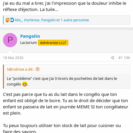
j'ai eu du mal a tirer, j'ai l'impression que la douleur inhibe le
réflexe d'éjection. La tuile...
R
klio_
,
Hortense
,
Pangolin
et 1 autre personne
é
a
c
Pangolin
P
t
Lactarium
Adhérent(e) LLLF
i
o
n
s
18 Mai 2026
#1 106
:
S@ndrine a dit:
Le "problème" c'est que j'ai 3 tiroirs de pochettes de lait dans le
congélo
.
C'est pas parce que tu as du lait dans le congélo que ton
enfant est obligé de le boire. Tu as le droit de décider que ton
enfant se passera de lait en journée MEME SI ton congélateur
est plein.
Tu peux toujours utiliser ton stock de lait pour cuisiner ou
faire des savons.