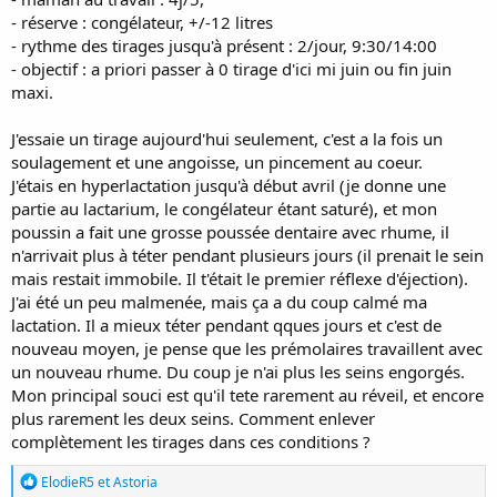
- réserve : congélateur, +/-12 litres
- rythme des tirages jusqu'à présent : 2/jour, 9:30/14:00
- objectif : a priori passer à 0 tirage d'ici mi juin ou fin juin
maxi.
J'essaie un tirage aujourd'hui seulement, c'est a la fois un
soulagement et une angoisse, un pincement au coeur.
J'étais en hyperlactation jusqu'à début avril (je donne une
partie au lactarium, le congélateur étant saturé), et mon
poussin a fait une grosse poussée dentaire avec rhume, il
n'arrivait plus à téter pendant plusieurs jours (il prenait le sein
mais restait immobile. Il t'était le premier réflexe d'éjection).
J'ai été un peu malmenée, mais ça a du coup calmé ma
lactation. Il a mieux téter pendant qques jours et c'est de
nouveau moyen, je pense que les prémolaires travaillent avec
un nouveau rhume. Du coup je n'ai plus les seins engorgés.
Mon principal souci est qu'il tete rarement au réveil, et encore
plus rarement les deux seins. Comment enlever
complètement les tirages dans ces conditions ?
R
ElodieR5
et
Astoria