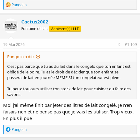
R
Pangolin
é
a
c
Cactus2002
t
Fontaine de lait
Adhérent(e) LLLF
i
o
n
s
19 Mai 2026
#1 109
:
Pangolin a dit:
C'est pas parce que tu as du lait dans le congélo que ton enfant est
obligé de le boire. Tu as le droit de décider que ton enfant se
passera de lait en journée MEME SI ton congélateur est plein.
Tu peux toujours utiliser ton stock de lait pour cuisiner ou faire des
savons.
Moi j'ai même finit par jeter des litres de lait congelé. Je n'en
faisais rien et ne pense pas que je vais les utiliser. Trop vieux.
En plus il pue
R
Pangolin
é
a