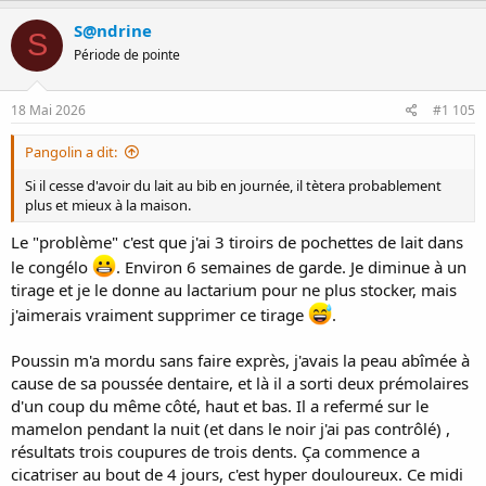
a
c
S@ndrine
S
t
Période de pointe
i
o
n
s
18 Mai 2026
#1 105
:
Pangolin a dit:
Si il cesse d'avoir du lait au bib en journée, il tètera probablement
plus et mieux à la maison.
Le "problème" c'est que j'ai 3 tiroirs de pochettes de lait dans
le congélo
. Environ 6 semaines de garde. Je diminue à un
tirage et je le donne au lactarium pour ne plus stocker, mais
j'aimerais vraiment supprimer ce tirage
.
Poussin m'a mordu sans faire exprès, j'avais la peau abîmée à
cause de sa poussée dentaire, et là il a sorti deux prémolaires
d'un coup du même côté, haut et bas. Il a refermé sur le
mamelon pendant la nuit (et dans le noir j'ai pas contrôlé) ,
résultats trois coupures de trois dents. Ça commence a
cicatriser au bout de 4 jours, c'est hyper douloureux. Ce midi