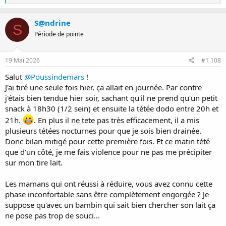
é
a
c
S@ndrine
S
t
Période de pointe
i
o
n
s
19 Mai 2026
#1 108
:
Salut
@Poussindemars
!
J'ai tiré une seule fois hier, ça allait en journée. Par contre
j'étais bien tendue hier soir, sachant qu'il ne prend qu'un petit
snack à 18h30 (1/2 sein) et ensuite la tétée dodo entre 20h et
21h.
. En plus il ne tete pas très efficacement, il a mis
plusieurs tétées nocturnes pour que je sois bien drainée.
Donc bilan mitigé pour cette première fois. Et ce matin tété
que d'un côté, je me fais violence pour ne pas me précipiter
sur mon tire lait.
Les mamans qui ont réussi à réduire, vous avez connu cette
phase inconfortable sans être complètement engorgée ? Je
suppose qu'avec un bambin qui sait bien chercher son lait ça
ne pose pas trop de souci...