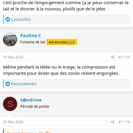
c'est proche de l'engorgement comme ça je peux conserver le
lait et le donner à la nounou, plutôt que de le jeter.
R
Cactus2002
é
a
c
Pauline C
t
Fontaine de lait
Adhérent(e) LLLF
i
o
n
s
19 Mai 2026
#1 115
:
Même pendant la tétée ou le tirage, la compression est
importante pour éviter que des zones restent engorgées.
R
Poussindemars
é
a
c
S@ndrine
S
t
Période de pointe
i
o
n
s
20 Mai 2026
#1 116
: