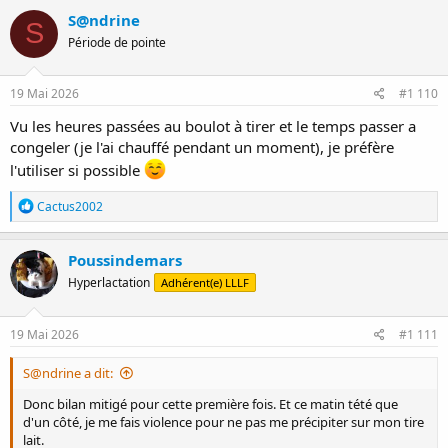
c
S@ndrine
S
t
Période de pointe
i
o
n
s
19 Mai 2026
#1 110
:
Vu les heures passées au boulot à tirer et le temps passer a
congeler (je l'ai chauffé pendant un moment), je préfère
l'utiliser si possible
R
Cactus2002
é
a
c
Poussindemars
t
Hyperlactation
Adhérent(e) LLLF
i
o
n
s
19 Mai 2026
#1 111
:
S@ndrine a dit:
Donc bilan mitigé pour cette première fois. Et ce matin tété que
d'un côté, je me fais violence pour ne pas me précipiter sur mon tire
lait.