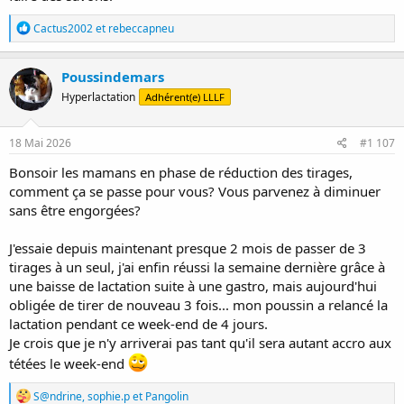
R
Cactus2002
et
rebeccapneu
é
a
c
Poussindemars
t
Hyperlactation
Adhérent(e) LLLF
i
o
n
s
18 Mai 2026
#1 107
:
Bonsoir les mamans en phase de réduction des tirages,
comment ça se passe pour vous? Vous parvenez à diminuer
sans être engorgées?
J'essaie depuis maintenant presque 2 mois de passer de 3
tirages à un seul, j'ai enfin réussi la semaine dernière grâce à
une baisse de lactation suite à une gastro, mais aujourd'hui
obligée de tirer de nouveau 3 fois... mon poussin a relancé la
lactation pendant ce week-end de 4 jours.
Je crois que je n'y arriverai pas tant qu'il sera autant accro aux
tétées le week-end
R
S@ndrine
,
sophie.p
et
Pangolin