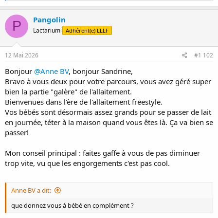
é
a
c
Pangolin
P
t
Lactarium
Adhérent(e) LLLF
i
o
n
s
12 Mai 2026
#1 102
:
Bonjour
@Anne BV
, bonjour Sandrine,
Bravo à vous deux pour votre parcours, vous avez géré super
bien la partie "galère" de l'allaitement.
Bienvenues dans l'ère de l'allaitement freestyle.
Vos bébés sont désormais assez grands pour se passer de lait
en journée, téter à la maison quand vous êtes là. Ça va bien se
passer!
Mon conseil principal : faites gaffe à vous de pas diminuer
trop vite, vu que les engorgements c'est pas cool.
Anne BV a dit:
que donnez vous à bébé en complément ?