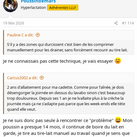
Poussindemars
Hyperlactation
Adhérent(e) LLLF
19 Mai 2026
#1 114
Pauline C a dit:
S'il y a des zones qui durcissent c'est bien de les comprimer
manuellement pour les drainer, sans forcément recourir au tire lait.
Je ne connaissais pas cette technique, je vais essayer
Cactus2002 a dit:
2 ans d'allaitement pour ma cadette. Comme pour l'aînée, je dois
désengorger la joirnée en dessus du lavabo sinon c'est beaucoup
trop douloureux. Depuis ses 1 an je ne lvallaite plus à la crèche la
journée mais ça ne s'adapte pas parce que les week-ends elle tète
quand elle veut.
Je ne suis donc pas seule à rencontrer ce "problème"
Mon
poussin a presque 14 mois, il continue de boire du lait en
garde, je tire au tire-lait manuel au travail quand je sens que