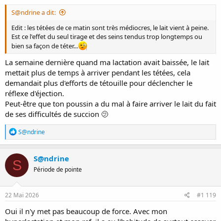
S@ndrine a dit:
Edit : les tétées de ce matin sont très médiocres, le lait vient à peine.
Est ce l'effet du seul tirage et des seins tendus trop longtemps ou
bien sa façon de téter...
La semaine dernière quand ma lactation avait baissée, le lait
mettait plus de temps à arriver pendant les tétées, cela
demandait plus d'efforts de tétouille pour déclencher le
réflexe d'éjection.
Peut-être que ton poussin a du mal à faire arriver le lait du fait
de ses difficultés de succion 🫤
R
S@ndrine
é
a
c
S@ndrine
S
t
Période de pointe
i
o
n
s
22 Mai 2026
#1 119
:
Oui il n'y met pas beaucoup de force. Avec mon