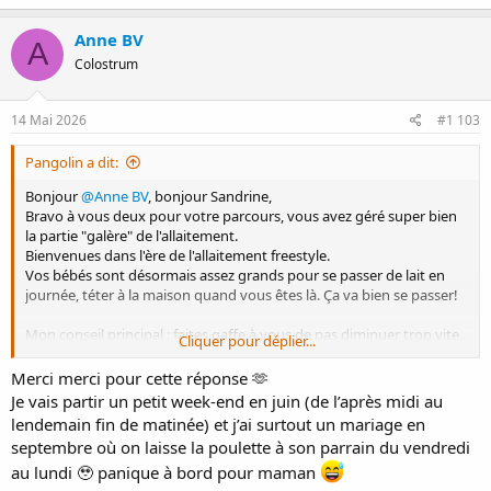
a
c
Anne BV
A
t
Colostrum
i
o
n
s
14 Mai 2026
#1 103
:
Pangolin a dit:
Bonjour
@Anne BV
, bonjour Sandrine,
Bravo à vous deux pour votre parcours, vous avez géré super bien
la partie "galère" de l'allaitement.
Bienvenues dans l'ère de l'allaitement freestyle.
Vos bébés sont désormais assez grands pour se passer de lait en
journée, téter à la maison quand vous êtes là. Ça va bien se passer!
Mon conseil principal : faites gaffe à vous de pas diminuer trop vite,
Cliquer pour déplier...
vu que les engorgements c'est pas cool.
Merci merci pour cette réponse 🫶
Je vais partir un petit week-end en juin (de l’après midi au
Rien de spécial. En général bébé s'adapte, mange plus de solide en
lendemain fin de matinée) et j’ai surtout un mariage en
journée (pense à lui donner de l'eau) et prend plus de lait quand tu
septembre où on laisse la poulette à son parrain du vendredi
es là.
au lundi 🥹 panique à bord pour maman