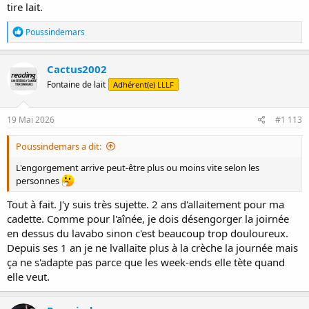
tire lait.
R
Poussindemars
é
a
c
Cactus2002
t
Fontaine de lait
Adhérent(e) LLLF
i
o
n
s
19 Mai 2026
#1 113
:
Poussindemars a dit:
L'engorgement arrive peut-être plus ou moins vite selon les
personnes
Tout à fait. J'y suis très sujette. 2 ans d'allaitement pour ma
cadette. Comme pour l'aînée, je dois désengorger la joirnée
en dessus du lavabo sinon c'est beaucoup trop douloureux.
Depuis ses 1 an je ne lvallaite plus à la crèche la journée mais
ça ne s'adapte pas parce que les week-ends elle tète quand
elle veut.