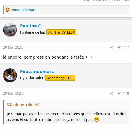
Dernière édition:
20 Mai 2026
R
Poussindemars
é
a
c
Pauline C
t
Fontaine de lait
Adhérent(e) LLLF
i
o
n
s
20 Mai 2026
#1 117
:
là encore, compression pendant la tétée +++
Poussindemars
Hyperlactation
Adhérent(e) LLLF
20 Mai 2026
#1 118
S@ndrine a dit:
Je remarque avec l'espacement des tétées que le réflexe est plus dur
a venir. Et surtout le matin parfois ça ne vient pas.