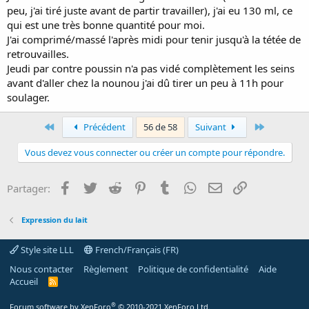
peu, j'ai tiré juste avant de partir travailler), j'ai eu 130 ml, ce
qui est une très bonne quantité pour moi.
J'ai comprimé/massé l'après midi pour tenir jusqu'à la tétée de
retrouvailles.
Jeudi par contre poussin n'a pas vidé complètement les seins
avant d'aller chez la nounou j'ai dû tirer un peu à 11h pour
soulager.
First
Last
Précédent
56 de 58
Suivant
Vous devez vous connecter ou créer un compte pour répondre.
Facebook
Twitter
Reddit
Pinterest
Tumblr
WhatsApp
E-mail
Lien
Partager:
Expression du lait
Style site LLL
French/Français (FR)
Nous contacter
Règlement
Politique de confidentialité
Aide
Accueil
R
S
S
®
Forum software by XenForo
© 2010-2021 XenForo Ltd.