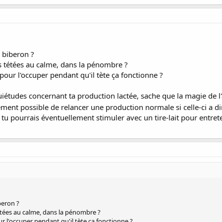
au biberon ?
es tétées au calme, dans la pénombre ?
pour l'occuper pendant qu'il tète ça fonctionne ?
études concernant ta production lactée, sache que la magie de l'all
itement possible de relancer une production normale si celle-ci 
s, tu pourrais éventuellement stimuler avec un tire-lait pour entret
iberon ?
tétées au calme, dans la pénombre ?
ur l'occuper pendant qu'il tète ça fonctionne ?