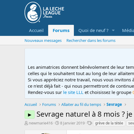
Accueil
Forums
Quoi de neuf ?
Médi
Nouveaux messages
Rechercher dans les forums
Les animatrices donnent bénévolement de leur tem
celles qui le souhaitent tout au long de leur allaitem
Si vous appréciez notre travail, nous vous invitons
ce n'est déjà fait - qui nous permettront de contin
Rendez-vous sur
le site LLL
et choisissez le groupe
Accueil
Forums
Allaiter au fil du temps
Sevrage
Sevrage naturel à 8 mois ? je
►
D
D
T
newmarie416
8 Janvier 2019
grève de la tétée
sev
é
a
a
m
t
g