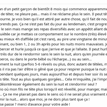
an d'un petit garçon de bientôt 8 mois qui commence apparemment 
e téter, ne pleure pas… mais il ne réclame plus le sein. Il peut t
ourne. Je vois bien qu'il est attiré par autre chose, qu'il fait de n
ends pas. Ça ne s'est pas fait du jour au lendemain, c'est progres
le sein mais mange ses repas diversifiés avec un appétit allant de
uiétée car je mettais ce comportement sur le nombre (très) élevé d
au mieux 4h d'affilée (et c'est rare), au pire une vingtaine de minute
nant, ou bien 1, 2 ou 3h après pour les nuits moins mauvaises. Je
bercer et hurle jusqu'à ce que j'arrive et que je l'allaite. Il peu
très dur de le rendormir sans le sein la nuit, alors qu'en journée 
erce, ou dans le porte-bébé ou l'écharpe…) ou au sein…
ement la nuit (parfois 5-6 réveils ou plus, donc autant de tétées, mê
il n'a pas l'air d'être si gêné que ça pour respirer puisque la nuit i
s pendant quelques jours, mais aujourd'hui et depuis hier soir ils
 tète. Tout au plus quelques gorgées… Cela m'inquiète, j'ai l'impr
e désintéresser également du sein la nuit et s'endormir seul ?
rio où mon fils ne tète plus lorsqu'il est réveillé, pour manger, 
… Ça ne me plairait pas dans le sens où il ne serait plus vraiment 
ir la nuit… alors que moi, je ne dors plus tant que ça !
se passe ? merci d'avance pour votre aide !