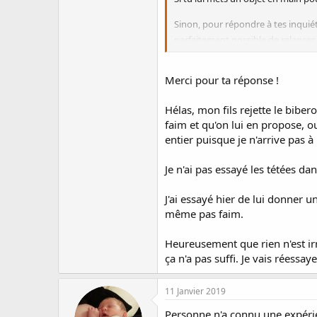
Sinon, pour répondre à tes inquiétu
parfaitement possible de relancer
D'ailleurs, si ton fils tète moins,
journée.
Merci pour ta réponse !
Hélas, mon fils rejette le bibe
faim et qu'on lui en propose, ou
entier puisque je n'arrive pas à
Je n'ai pas essayé les tétées da
J'ai essayé hier de lui donner u
même pas faim.
Heureusement que rien n'est irr
ça n'a pas suffi. Je vais réessay
11 Janvier 2019
Personne n'a connu une expérienc