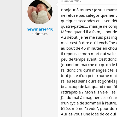
8 Janvier 2019
a
e
s
r
d
Bonjour à toutes ! Je suis mam
r
e
ne refuse pas catégoriquement d
é
d
quelques secondes et il s'en dét
e
é
quatre-pattes… mais je ne compr
p
b
newmarie416
Même quand il a faim, il boude 
a
u
Colostrum
Au début, je ne me suis pas inq
r
t
mal, c'est-à-dire qu'il enchaîne 
au bout de 45 minutes en choui
il repousse mon mari qui va le 
peu de temps avant. C'est donc 
(quand on marche ou qu'on le b
J'ai donc cru qu'il mangeait tell
tout juste d'un petit rhume mais 
J'ai eu les seins durs et gonflé
beaucoup de lait quand mon fils
rattrapable ? Mon fils va-t-il s
J'ai du mal à imaginer ce scéna
d'un cycle de sommeil à l'autre
tétée, même "à vide", pour dorm
Auriez-vous une idée de ce qui 