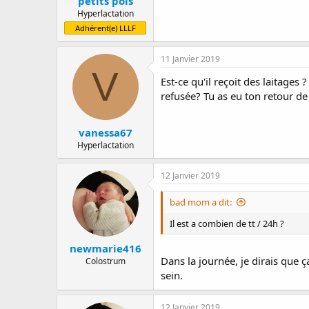
petits pois
Hyperlactation
Adhérent(e) LLLF
11 Janvier 2019
V
Est-ce qu'il reçoit des laitage
refusée? Tu as eu ton retour de
vanessa67
Hyperlactation
12 Janvier 2019
bad mom a dit:
Il est a combien de tt / 24h ?
newmarie416
Dans la journée, je dirais que ç
Colostrum
sein.
12 Janvier 2019