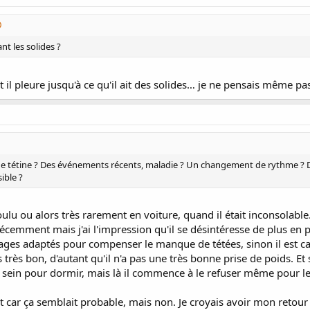
nt les solides ?
t il pleure jusqu'à ce qu'il ait des solides… je ne pensais même pas
 Une tétine ? Des événements récents, maladie ? Un changement de rythme ? D
ible ?
voulu ou alors très rarement en voiture, quand il était inconsolable…
écemment mais j'ai l'impression qu'il se désintéresse de plus en pl
aitages adaptés pour compenser le manque de tétées, sinon il est 
s très bon, d'autant qu'il n'a pas une très bonne prise de poids. Et 
t le sein pour dormir, mais là il commence à le refuser même pour l
test car ça semblait probable, mais non. Je croyais avoir mon ret