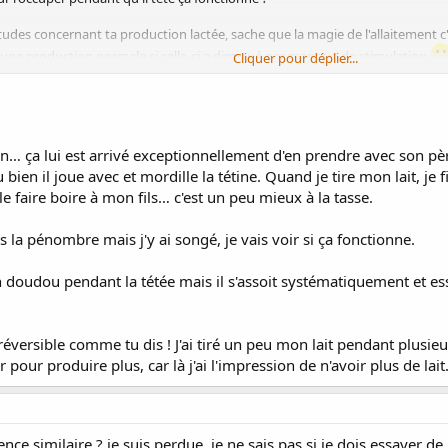
des concernant ta production lactée, sache que la magie de l'allaitement c'est 
 une production normale si celle-ci a diminué par manque de stimulation
Cliquer pour déplier...
 tu pourrais éventuellement stimuler avec un tire-lait pour entretenir ta lact
ron… ça lui est arrivé exceptionnellement d'en prendre avec son pè
 bien il joue avec et mordille la tétine. Quand je tire mon lait, je
 le faire boire à mon fils… c'est un peu mieux à la tasse.
ns la pénombre mais j'y ai songé, je vais voir si ça fonctionne.
n doudou pendant la tétée mais il s'assoit systématiquement et ess
éversible comme tu dis ! J'ai tiré un peu mon lait pendant plusie
er pour produire plus, car là j'ai l'impression de n'avoir plus de lai
e similaire ? je suis perdue, je ne sais pas si je dois essayer de "