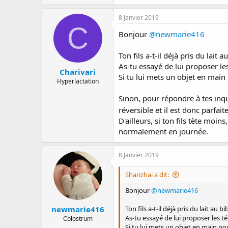
8 Janvier 2019
C
Bonjour
@newmarie416
Ton fils a-t-il déjà pris du lait 
As-tu essayé de lui proposer l
Charivari
Si tu lui mets un objet en main 
Hyperlactation
Sinon, pour répondre à tes inqui
réversible et il est donc parfa
D'ailleurs, si ton fils tète moin
normalement en journée.
8 Janvier 2019
Sharizhai a dit:
Bonjour
@newmarie416
newmarie416
Ton fils a-t-il déjà pris du lait au b
As-tu essayé de lui proposer les 
Colostrum
Si tu lui mets un objet en main po