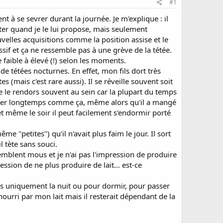
#1
à se sevrer durant la journée. Je m'explique : il
éter quand je le lui propose, mais seulement
ouvelles acquisitions comme la position assise et le
sif et ça ne ressemble pas à une grève de la tétée.
 faible à élevé (!) selon les moments.
e tétées nocturnes. En effet, mon fils dort très
s (mais c'est rare aussi). Il se réveille souvent soit
 le rendors souvent au sein car la plupart du temps
t hurler longtemps comme ça, même alors qu'il a mangé
et même le soir il peut facilement s'endormir porté
me "petites") qu'il n'avait plus faim le jour. Il sort
l tète sans souci.
 semblent mous et je n'ai pas l'impression de produire
ession de ne plus produire de lait… est-ce
mais uniquement la nuit ou pour dormir, pour passer
nourri par mon lait mais il resterait dépendant de la