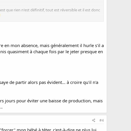
que rien n'est définitif, tout est réversible et il est donc
ation en attendant qu'il revienne téter normalement en
re en mon absence, mais généralement il hurle s'il a
 finis quasiment à chaque fois par le jeter presque en
aye de partir alors pas évident… à croire qu'il n'a
urs jours pour éviter une baisse de production, mais
t…
#4
forcer" mon bébé à téter, c'est-à-dire ne plus lui