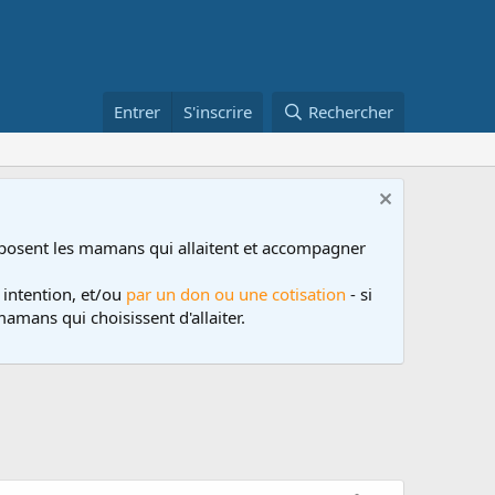
Entrer
S'inscrire
Rechercher
posent les mamans qui allaitent et accompagner
 intention, et/ou
par un don ou une cotisation
- si
amans qui choisissent d'allaiter.