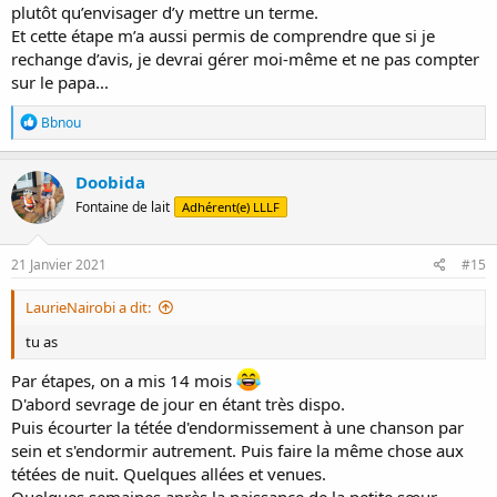
plutôt qu’envisager d’y mettre un terme.
Et cette étape m’a aussi permis de comprendre que si je
rechange d’avis, je devrai gérer moi-même et ne pas compter
sur le papa...
R
Bbnou
é
a
c
Doobida
t
Fontaine de lait
Adhérent(e) LLLF
i
o
n
s
21 Janvier 2021
#15
:
LaurieNairobi a dit:
tu as
Par étapes, on a mis 14 mois
D'abord sevrage de jour en étant très dispo.
Puis écourter la tétée d'endormissement à une chanson par
sein et s'endormir autrement. Puis faire la même chose aux
tétées de nuit. Quelques allées et venues.