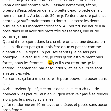
Papa y est allé comme prévu, essaye bercement, tétine,
biberon d’eau, biberon de lait, pipette d’eau, pipette de lait...
rien ne marche. Au bout de 30mn je l’entend perdre patience
genre « ça suffit maintenant tu dors »... je serre les dents...
puis les pleurs montent crescendo. Au bout d’une heure il la
pose dans le lit avec des mots très très fermes, elle hurle
comme jamais...
Quand il me rejoint dans la chambre on a eu une discussion
je lui ai dit c’est pas ça tu dois être doux et patient comme
d’habitude, il a repris un peu ses esprits ( je ne sais pas
pourquoi il a craqué si vite, je crois qu’on est vraiment plus
fortes, nous les femmes...
) et il y est retourné. Je l’ai
entendu chantonner, parler tout doux, et les pleurs se sont
arrêtés très vite.
Par contre, ça lui a mis encore 1h pour pouvoir la poser dans
le lit....
A 2h il revient épuisé, s’écroule dans le lit, et a 2h17... de
nouveaux les pleurs. J’ai bien vu qu’il n’arrivait pas à se relever
alors pas le choix j’y suis allée.
Je l’ai rendormie en 10mn avec une tétée, et posée sans aucun
problème !!