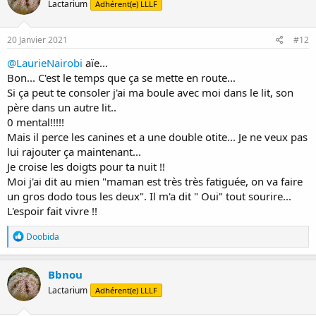
Lactarium
Adhérent(e) LLLF
20 Janvier 2021
#12
@LaurieNairobi
aïe...
Bon... C'est le temps que ça se mette en route...
Si ça peut te consoler j'ai ma boule avec moi dans le lit, son
père dans un autre lit..
0 mental!!!!!
Mais il perce les canines et a une double otite... Je ne veux pas
lui rajouter ça maintenant...
Je croise les doigts pour ta nuit !!
Moi j'ai dit au mien "maman est très très fatiguée, on va faire
un gros dodo tous les deux". Il m'a dit " Oui" tout sourire...
L'espoir fait vivre !!
R
Doobida
é
a
c
Bbnou
t
Lactarium
Adhérent(e) LLLF
i
o
n