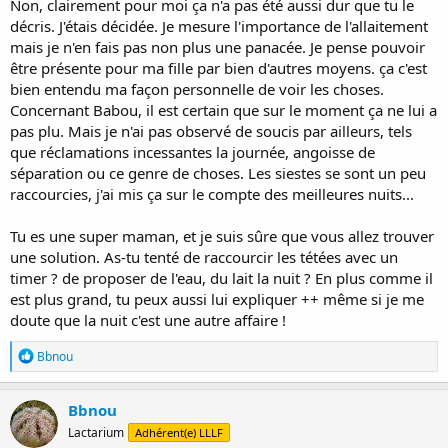
Non, clairement pour moi ça n'a pas été aussi dur que tu le
décris. J'étais décidée. Je mesure l'importance de l'allaitement
mais je n'en fais pas non plus une panacée. Je pense pouvoir
être présente pour ma fille par bien d'autres moyens. ça c'est
bien entendu ma façon personnelle de voir les choses.
Concernant Babou, il est certain que sur le moment ça ne lui a
pas plu. Mais je n'ai pas observé de soucis par ailleurs, tels
que réclamations incessantes la journée, angoisse de
séparation ou ce genre de choses. Les siestes se sont un peu
raccourcies, j'ai mis ça sur le compte des meilleures nuits...
Tu es une super maman, et je suis sûre que vous allez trouver
une solution. As-tu tenté de raccourcir les tétées avec un
timer ? de proposer de l'eau, du lait la nuit ? En plus comme il
est plus grand, tu peux aussi lui expliquer ++ même si je me
doute que la nuit c'est une autre affaire !
R
Bbnou
é
a
c
Bbnou
t
Lactarium
Adhérent(e) LLLF
i