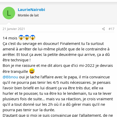
a
c
LaurieNairobi
L
t
Montée de lait
i
o
n
s
21 Janvier 2021
#17
:
14 mois
Ça c’est du sevrage en douceur! Finalement tu l’a surtout
amené à arrêter de lui-même plutôt que de le contraindre à
arrêter. Et tout ça avec la petite deuxième qui arrive, ça a dû
être technique !
Bon je me rassure et me dit alors que d’ici mi-2022 je devrais
être tranquille
@Bbnou
oui je lache l’affaire avec le papa, il m’a convaincue
qu’il ne pourra pas tenir les 4/5 nuits nécessaires. Je pensais
l’avoir bien briefé en lui disant ça va être très dur, elle va
hurler et te pousser, tu va être ko le lendemain, tu va te lever
plusieurs fois de suite... mais vu sa réaction, je crois vraiment
qu’il a tout donné sur les 2h où il a dû gérer mais qu’il ne
pourra pas tenir sur la durée.
D’autant que si moi je suis convaincue par l’allaitement, de ne