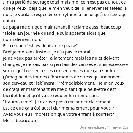
Il m'a parlé de sevrage total mais moi ce n'est pas du tout ce
que je veux, déjà que je m'en veux de lui enlever les tétées la
nuit. Je voulais respecter son rythme à lui jusqu'à un sevrage
naturel.
Le papa me dit que maintenant il réclame aussi beaucoup
"tétée" En journée quand je suis absente alors que
normalement non.
Est ce que c'est les dents, une phase?
Bref je me sens triste et je n'ai pas le moral.
Je ne veux pas arrêter l'allaitement mais les nuits doivent
changer. Je ne sais pas si j'en fais des caisses et suis excessive
sur ce qu'il ressent et les conséquences que ça a sur lui
(j'imagine des tonnes d'hormones de stress qui innondent
son cerveau et "l'abîment" irrémédiablement... Je m'en veux
de craquer maintenant en me disant que peut-être c'est
bientôt fini et qu'il va se réguler lui même sans
"traumatisme". Je n'arrive pas à raisonner clairement.
Est-ce que ça a été aussi dur mentalement pour vous ?
Avez vous eu l'impression que votre enfant à souffert?
Merci beaucoup
Dernière édition:
14 Janvier 2021