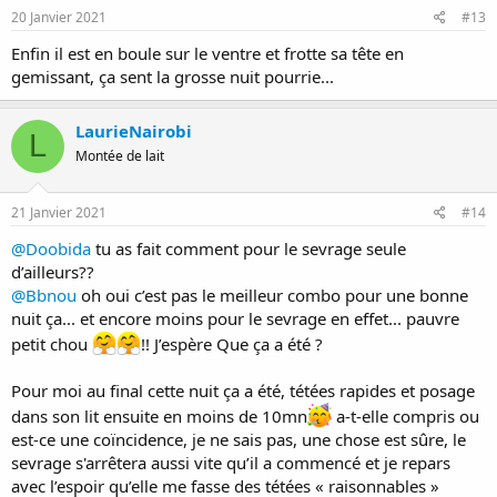
s
20 Janvier 2021
#13
:
Enfin il est en boule sur le ventre et frotte sa tête en
gemissant, ça sent la grosse nuit pourrie...
LaurieNairobi
L
Montée de lait
21 Janvier 2021
#14
@Doobida
tu as fait comment pour le sevrage seule
d’ailleurs??
@Bbnou
oh oui c’est pas le meilleur combo pour une bonne
nuit ça... et encore moins pour le sevrage en effet... pauvre
petit chou
!! J’espère Que ça a été ?
Pour moi au final cette nuit ça a été, tétées rapides et posage
dans son lit ensuite en moins de 10mn
a-t-elle compris ou
est-ce une coïncidence, je ne sais pas, une chose est sûre, le
sevrage s'arrêtera aussi vite qu’il a commencé et je repars
avec l’espoir qu’elle me fasse des tétées « raisonnables »