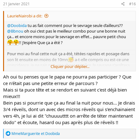
s
21 Janvier 2021
#16
:
LaurieNairobi a dit:
@Doobida
tu as fait comment pour le sevrage seule d’ailleurs??
@Bbnou
oh oui c’est pas le meilleur combo pour une bonne nuit
ça... et encore moins pour le sevrage en effet... pauvre petit chou
!! J’espère Que ça a été ?
Pour moi au final cette nuit ça a été, tétées rapides et posage dans
son lit ensuite en moins de 10mn
a-t-elle compris ou est-ce une
coïncidence, je ne sais pas, une chose est sûre, le sevrage s'arrêtera
Cliquer pour déplier...
aussi vite qu’il a commencé et je repars avec l’espoir qu’elle me fasse
des tétées « raisonnables » plutôt qu’envisager d’y mettre un terme.
Ah oui tu penses que le papa ne pourra pas participer ? Que
Et cette étape m’a aussi permis de comprendre que si je rechange
ce n'était pas une petite erreur de parcours ?
d’avis, je devrai gérer moi-même et ne pas compter sur le papa...
Mais si ta puce tête et se rendort en suivant c'est déjà bien
mieux!!!
Bein pas si pourrie que ça au final la nuit pour nous... Je dirais
3/4 réveils, dont un avec des micros réveils qui s'enchainaient
vers 4h, je lui ai dit "chuuuutttt on arrête de téter maintenant
dodo" et écoute, hasard ou pas après plus de réveils !!
R
MmeMarguerite
et
Doobida
é