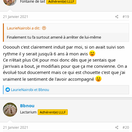
Fontaine de lait
Adhérent(e) LLLF
21 Janvier 2021
#19
LaurieNairobi a dit:
Finalement tu l’a surtout amené à arrêter de lui-même
Oooouh c'est clairement induit par moi, si on avait suivi son
rythme il y serait jusqu'à 6 ans à mon avis
Ce n'était plus OK pour moi donc dès que je sentais que
j'arrivais a bout, je modifiais pour que ça me convienne. On a
évolué tout doucement mais ce qui est chouette c'est que j'ai
vraiment le sentiment de l'avoir accompagné
R
LaurieNairobi
et
Bbnou
é
a
c
Bbnou
t
Lactarium
Adhérent(e) LLLF
i
o
n
s
21 Janvier 2021
#20
: