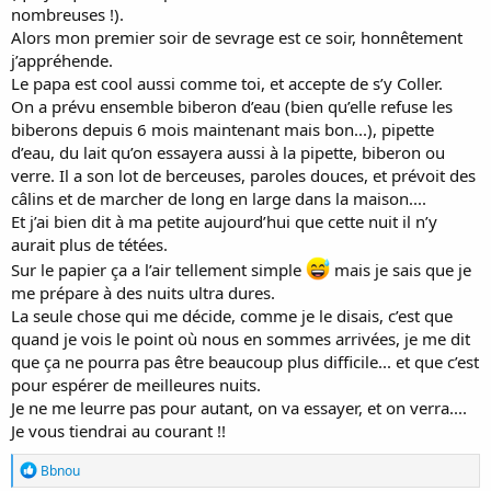
nombreuses !).
Alors mon premier soir de sevrage est ce soir, honnêtement
j’appréhende.
Le papa est cool aussi comme toi, et accepte de s’y Coller.
On a prévu ensemble biberon d’eau (bien qu’elle refuse les
biberons depuis 6 mois maintenant mais bon...), pipette
d’eau, du lait qu’on essayera aussi à la pipette, biberon ou
verre. Il a son lot de berceuses, paroles douces, et prévoit des
câlins et de marcher de long en large dans la maison....
Et j’ai bien dit à ma petite aujourd’hui que cette nuit il n’y
aurait plus de tétées.
Sur le papier ça a l’air tellement simple
mais je sais que je
me prépare à des nuits ultra dures.
La seule chose qui me décide, comme je le disais, c’est que
quand je vois le point où nous en sommes arrivées, je me dit
que ça ne pourra pas être beaucoup plus difficile... et que c’est
pour espérer de meilleures nuits.
Je ne me leurre pas pour autant, on va essayer, et on verra....
Je vous tiendrai au courant !!
R
Bbnou
é