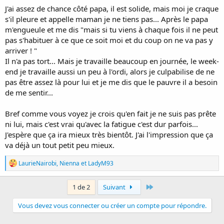
J'ai assez de chance côté papa, il est solide, mais moi je craque
s'il pleure et appelle maman je ne tiens pas... Après le papa
m'engueule et me dis "mais si tu viens à chaque fois il ne peut
pas s'habituer à ce que ce soit moi et du coup on ne va pas y
arriver ! "
Il n'a pas tort... Mais je travaille beaucoup en journée, le week-
end je travaille aussi un peu à l'ordi, alors je culpabilise de ne
pas être assez là pour lui et je me dis que le pauvre il a besoin
de me sentir...
Bref comme vous voyez je crois qu'en fait je ne suis pas prête
ni lui, mais c'est vrai qu'avec la fatigue c'est dur parfois...
J'espère que ça ira mieux très bientôt. J'ai l'impression que ça
va déjà un tout petit peu mieux.
R
LaurieNairobi
,
Nienna
et
LadyM93
é
a
c
Last
1 de 2
Suivant
t
i
Vous devez vous connecter ou créer un compte pour répondre.
o
n