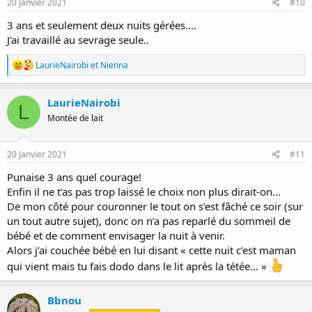
s
20 Janvier 2021
#10
:
3 ans et seulement deux nuits gérées....
J'ai travaillé au sevrage seule..
R
LaurieNairobi
et
Nienna
é
a
c
LaurieNairobi
L
t
Montée de lait
i
o
n
s
20 Janvier 2021
#11
:
Punaise 3 ans quel courage!
Enfin il ne t’as pas trop laissé le choix non plus dirait-on...
De mon côté pour couronner le tout on s’est fâché ce soir (sur
un tout autre sujet), donc on n’a pas reparlé du sommeil de
bébé et de comment envisager la nuit à venir.
Alors j’ai couchée bébé en lui disant « cette nuit c’est maman
qui vient mais tu fais dodo dans le lit après la tétée... »
Bbnou