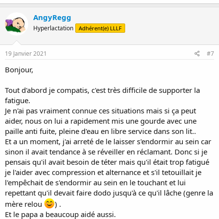
a
c
AngyRegg
t
Hyperlactation
Adhérent(e) LLLF
i
o
n
s
19 Janvier 2021
#7
:
Bonjour,
Tout d'abord je compatis, c'est très difficile de supporter la
fatigue.
Je n'ai pas vraiment connue ces situations mais si ça peut
aider, nous on lui a rapidement mis une gourde avec une
paille anti fuite, pleine d'eau en libre service dans son lit..
Et a un moment, j'ai arreté de le laisser s'endormir au sein car
sinon il avait tendance à se réveiller en réclamant. Donc si je
pensais qu'il avait besoin de téter mais qu'il était trop fatigué
je l'aider avec compression et alternance et s'il tetouillait je
l'empêchait de s'endormir au sein en le touchant et lui
repettant qu'il devait faire dodo jusqu'à ce qu'il lâche (genre la
mère relou
) .
Et le papa a beaucoup aidé aussi.