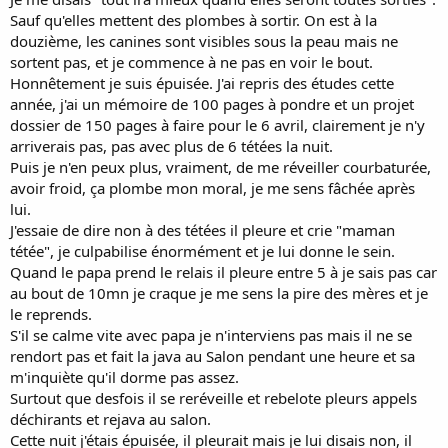
Sauf qu'elles mettent des plombes à sortir. On est à la
douzième, les canines sont visibles sous la peau mais ne
sortent pas, et je commence à ne pas en voir le bout.
Honnêtement je suis épuisée. J'ai repris des études cette
année, j'ai un mémoire de 100 pages à pondre et un projet
dossier de 150 pages à faire pour le 6 avril, clairement je n'y
arriverais pas, pas avec plus de 6 tétées la nuit.
Puis je n'en peux plus, vraiment, de me réveiller courbaturée,
avoir froid, ça plombe mon moral, je me sens fâchée après
lui.
J'essaie de dire non à des tétées il pleure et crie "maman
tétée", je culpabilise énormément et je lui donne le sein.
Quand le papa prend le relais il pleure entre 5 à je sais pas car
au bout de 10mn je craque je me sens la pire des mères et je
le reprends.
S'il se calme vite avec papa je n'interviens pas mais il ne se
rendort pas et fait la java au Salon pendant une heure et sa
m'inquiète qu'il dorme pas assez.
Surtout que desfois il se reréveille et rebelote pleurs appels
déchirants et rejava au salon.
Cette nuit j'étais épuisée, il pleurait mais je lui disais non, il