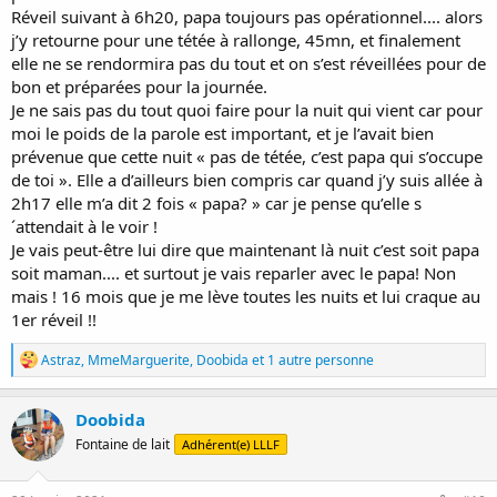
Réveil suivant à 6h20, papa toujours pas opérationnel.... alors
j’y retourne pour une tétée à rallonge, 45mn, et finalement
elle ne se rendormira pas du tout et on s’est réveillées pour de
bon et préparées pour la journée.
Je ne sais pas du tout quoi faire pour la nuit qui vient car pour
moi le poids de la parole est important, et je l’avait bien
prévenue que cette nuit « pas de tétée, c’est papa qui s’occupe
de toi ». Elle a d’ailleurs bien compris car quand j’y suis allée à
2h17 elle m’a dit 2 fois « papa? » car je pense qu’elle s
´attendait à le voir !
Je vais peut-être lui dire que maintenant là nuit c’est soit papa
soit maman.... et surtout je vais reparler avec le papa! Non
mais ! 16 mois que je me lève toutes les nuits et lui craque au
1er réveil !!
R
Astraz
,
MmeMarguerite
,
Doobida
et 1 autre personne
é
a
c
Doobida
t
Fontaine de lait
Adhérent(e) LLLF
i
o
n