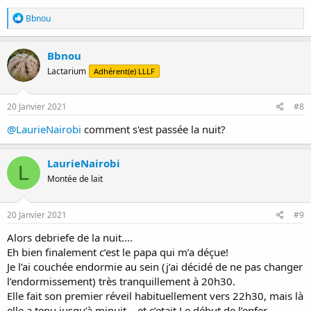
R
Bbnou
é
a
c
Bbnou
t
Lactarium
Adhérent(e) LLLF
i
o
n
s
20 Janvier 2021
#8
:
@LaurieNairobi
comment s'est passée la nuit?
LaurieNairobi
L
Montée de lait
20 Janvier 2021
#9
Alors debriefe de la nuit....
Eh bien finalement c’est le papa qui m’a déçue!
Je l’ai couchée endormie au sein (j’ai décidé de ne pas changer
l’endormissement) très tranquillement à 20h30.
Elle fait son premier réveil habituellement vers 22h30, mais là
elle a tenu jusqu’à minuit... et c’etait Le début de l’enfer.