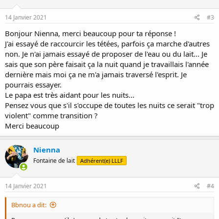
o
n
s
14 Janvier 2021
#3
:
Bonjour Nienna, merci beaucoup pour ta réponse !
J'ai essayé de raccourcir les tétées, parfois ça marche d'autres
non. Je n'ai jamais essayé de proposer de l'eau ou du lait... Je
sais que son père faisait ça la nuit quand je travaillais l'année
dernière mais moi ça ne m'a jamais traversé l'esprit. Je
pourrais essayer.
Le papa est très aidant pour les nuits...
Pensez vous que s'il s'occupe de toutes les nuits ce serait "trop
violent" comme transition ?
Merci beaucoup
Nienna
Fontaine de lait
Adhérent(e) LLLF
14 Janvier 2021
#4
Bbnou a dit: