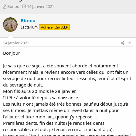
D
D
Bbnou
14 Janvier 2021
é
a
m
t
Bbnou
a
e
Lactarium
Adhérent(e) LLLF
r
d
r
e
é
d
14 Janvier 2021
#1
e
é
p
b
Bonjour,
a
u
r
t
Je sais que ce sujet a été souvent abordé et notamment
récemment mais je reviens encore vers celles qui ont fait un
sevrage de nuit pour recueillir leur ressentis, leur état d'esprit
du sevrage de nuit.
Mon fils aura 20 mois le 28 janvier.
Il tête à volonté depuis sa naissance.
Les nuits n'ont jamais été très bonnes, sauf au début jusqu'à
ses 6 mois. Je mettais même un réveil dans la nuit pour
l'allaiter et tirer mon lait, quand j'y repense......
Premières dents, fin des nuits (je rends les dents
responsables de tout, je tenais en m'accrochant à ça).
Je me disais "tout ira mieux quand elles seront toutes sorties".