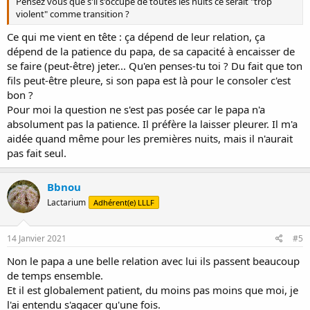
Pensez vous que s'il s'occupe de toutes les nuits ce serait "trop
violent" comme transition ?
Ce qui me vient en tête : ça dépend de leur relation, ça
dépend de la patience du papa, de sa capacité à encaisser de
se faire (peut-être) jeter... Qu'en penses-tu toi ? Du fait que ton
fils peut-être pleure, si son papa est là pour le consoler c'est
bon ?
Pour moi la question ne s'est pas posée car le papa n'a
absolument pas la patience. Il préfère la laisser pleurer. Il m'a
aidée quand même pour les premières nuits, mais il n'aurait
pas fait seul.
Bbnou
Lactarium
Adhérent(e) LLLF
14 Janvier 2021
#5
Non le papa a une belle relation avec lui ils passent beaucoup
de temps ensemble.
Et il est globalement patient, du moins pas moins que moi, je
l'ai entendu s'agacer qu'une fois.