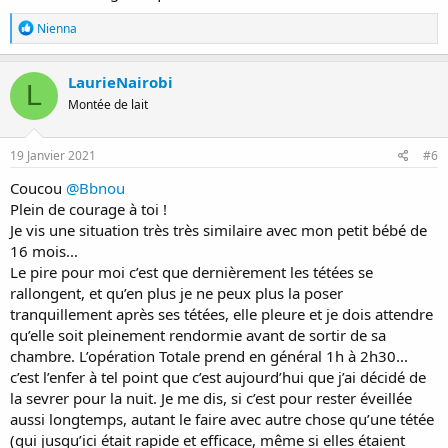
R
Nienna
é
a
c
LaurieNairobi
L
t
Montée de lait
i
o
n
s
19 Janvier 2021
#6
:
Coucou
@Bbnou
Plein de courage à toi !
Je vis une situation très très similaire avec mon petit bébé de
16 mois...
Le pire pour moi c’est que dernièrement les tétées se
rallongent, et qu’en plus je ne peux plus la poser
tranquillement après ses tétées, elle pleure et je dois attendre
qu’elle soit pleinement rendormie avant de sortir de sa
chambre. L’opération Totale prend en général 1h à 2h30...
c’est l’enfer à tel point que c’est aujourd’hui que j’ai décidé de
la sevrer pour la nuit. Je me dis, si c’est pour rester éveillée
aussi longtemps, autant le faire avec autre chose qu’une tétée
(qui jusqu’ici était rapide et efficace, même si elles étaient