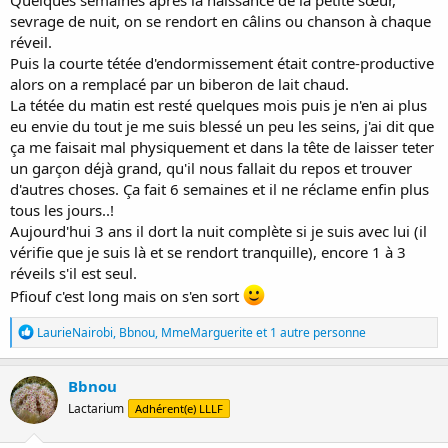
Quelques semaines après la naissance de la petite sœur,
sevrage de nuit, on se rendort en câlins ou chanson à chaque
réveil.
Puis la courte tétée d'endormissement était contre-productive
alors on a remplacé par un biberon de lait chaud.
La tétée du matin est resté quelques mois puis je n'en ai plus
eu envie du tout je me suis blessé un peu les seins, j'ai dit que
ça me faisait mal physiquement et dans la tête de laisser teter
un garçon déjà grand, qu'il nous fallait du repos et trouver
d'autres choses. Ça fait 6 semaines et il ne réclame enfin plus
tous les jours..!
Aujourd'hui 3 ans il dort la nuit complète si je suis avec lui (il
vérifie que je suis là et se rendort tranquille), encore 1 à 3
réveils s'il est seul.
Pfiouf c'est long mais on s'en sort
R
LaurieNairobi
,
Bbnou
,
MmeMarguerite
et 1 autre personne
é
a
c
Bbnou
t
Lactarium
Adhérent(e) LLLF
i
o
n