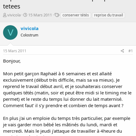
tetees
D
D
T
vivicola
15 Mars 2011
conserver tétés
reprise du travail
é
a
a
m
t
g
vivicola
V
a
e
s
Colostrum
r
d
r
e
é
d
15 Mars 2011
#1
e
é
p
b
Bonjour,
a
u
r
t
Mon petit garçon Raphaël à 6 semaines et est allaité
exclusivement (début très difficile, mais sa va mieux). Je
reprend le travail début avril, et je souhaiterais conserver
quelques tétés (matin, soir et peut être midi si le timing me le
permet) et le reste du temps lui donner du lait maternisé.
Comment faut' il s'y prendre et combien de temps avant ?
En plus j'ai un emploie du temps très particulier, par exemple
je vais garder mon bébé les mâtinés du lundi, mardi et
mercredi. Mais le jeudi j'attaque de travailler à 4heure du