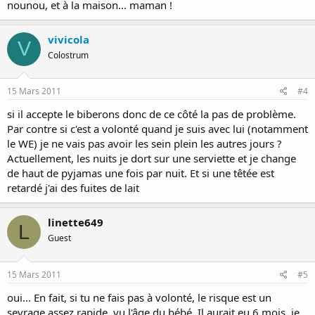
nounou, et à la maison... maman !
vivicola
V
Colostrum
15 Mars 2011
#4
si il accepte le biberons donc de ce côté la pas de problème.
Par contre si c'est a volonté quand je suis avec lui (notamment
le WE) je ne vais pas avoir les sein plein les autres jours ?
Actuellement, les nuits je dort sur une serviette et je change
de haut de pyjamas une fois par nuit. Et si une têtée est
retardé j'ai des fuites de lait
linette649
L
Guest
15 Mars 2011
#5
oui... En fait, si tu ne fais pas à volonté, le risque est un
sevrage assez rapide, vu l'âge du bébé. Il aurait eu 6 mois, je