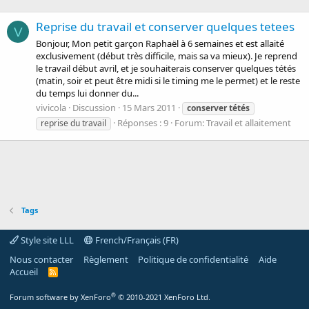
Reprise du travail et conserver quelques tetees
V
Bonjour, Mon petit garçon Raphaël à 6 semaines et est allaité
exclusivement (début très difficile, mais sa va mieux). Je reprend
le travail début avril, et je souhaiterais conserver quelques tétés
(matin, soir et peut être midi si le timing me le permet) et le reste
du temps lui donner du...
vivicola
Discussion
15 Mars 2011
conserver
tétés
Réponses : 9
Forum:
Travail et allaitement
reprise du travail
Tags
Style site LLL
French/Français (FR)
Nous contacter
Règlement
Politique de confidentialité
Aide
Accueil
R
S
S
®
Forum software by XenForo
© 2010-2021 XenForo Ltd.