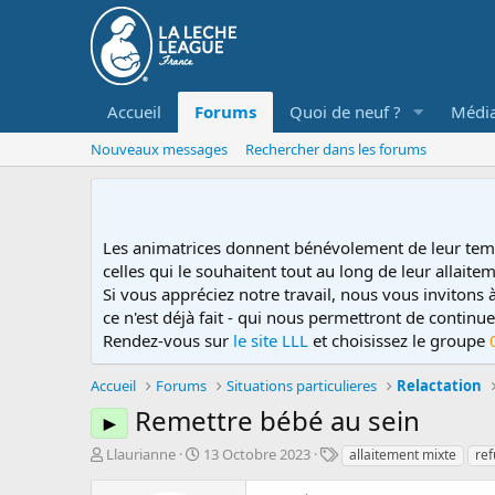
Accueil
Forums
Quoi de neuf ?
Médi
Nouveaux messages
Rechercher dans les forums
Les animatrices donnent bénévolement de leur tem
celles qui le souhaitent tout au long de leur allaitem
Si vous appréciez notre travail, nous vous invitons
ce n'est déjà fait - qui nous permettront de contin
Rendez-vous sur
le site LLL
et choisissez le groupe
Accueil
Forums
Situations particulieres
Relactation
Remettre bébé au sein
►
D
D
T
Llaurianne
13 Octobre 2023
allaitement mixte
ref
é
a
a
m
t
g