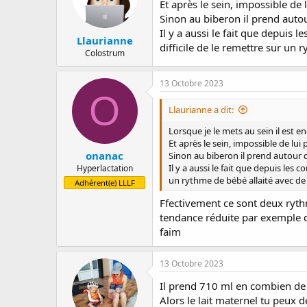
Et après le sein, impossible de 
n
Sinon au biberon il prend autou
s
:
Il y a aussi le fait que depuis 
Llaurianne
difficile de le remettre sur un 
Colostrum
13 Octobre 2023
O
Llaurianne a dit:
Lorsque je le mets au sein il est en
Et après le sein, impossible de lui
onanac
Sinon au biberon il prend autour d
Il y a aussi le fait que depuis les 
Hyperlactation
un rythme de bébé allaité avec de
Adhérent(e) LLLF
Ffectivement ce sont deux rythm
tendance réduite par exemple de 
faim
13 Octobre 2023
Il prend 710 ml en combien de 
Alors le lait maternel tu peux d