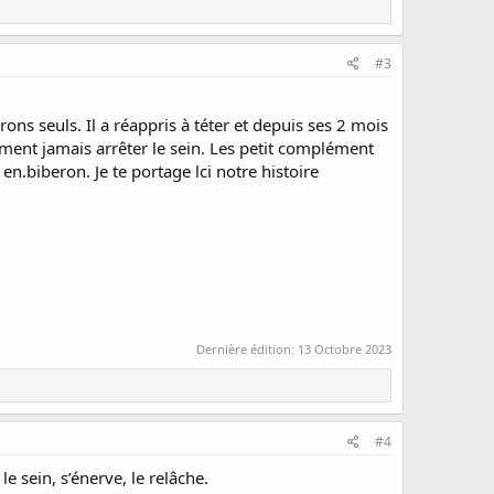
#3
ons seuls. Il a réappris à téter et depuis ses 2 mois
aiment jamais arrêter le sein. Les petit complément
n.biberon. Je te portage lci notre histoire
Dernière édition:
13 Octobre 2023
#4
le sein, s’énerve, le relâche.