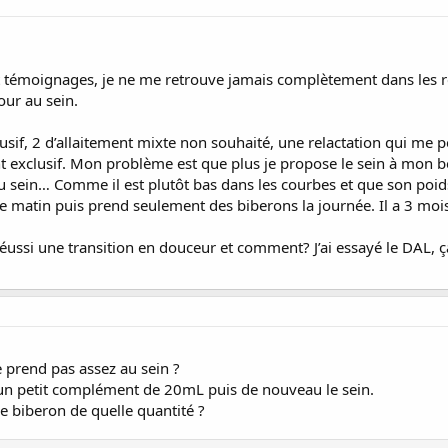
es et témoignages, je ne me retrouve jamais complètement dans les 
our au sein.
lusif, 2 d’allaitement mixte non souhaité, une relactation qui m
nt exclusif. Mon problème est que plus je propose le sein à mon b
u sein… Comme il est plutôt bas dans les courbes et que son poids
s le matin puis prend seulement des biberons la journée. Il a 3 mo
réussi une transition en douceur et comment? J’ai essayé le DAL, ça
ne prend pas assez au sein ?
 un petit complément de 20mL puis de nouveau le sein.
e biberon de quelle quantité ?