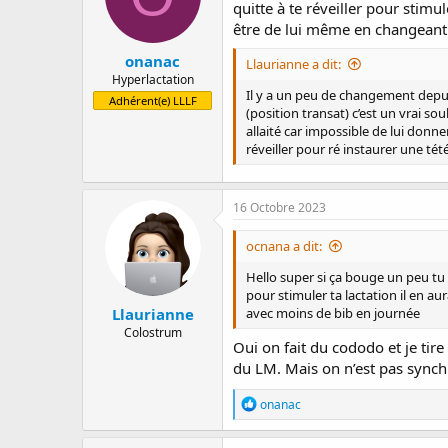
quitte à te réveiller pour stimul
n
être de lui même en changeant
s
:
onanac
Llaurianne a dit:
Hyperlactation
Il y a un peu de changement depu
Adhérent(e) LLLF
(position transat) c’est un vrai s
allaité car impossible de lui don
réveiller pour ré instaurer une té
16 Octobre 2023
ocnana a dit:
Hello super si ça bouge un peu tu 
pour stimuler ta lactation il en au
Llaurianne
avec moins de bib en journée
Colostrum
Oui on fait du cododo et je tire
du LM. Mais on n’est pas synch
R
onanac
é
a