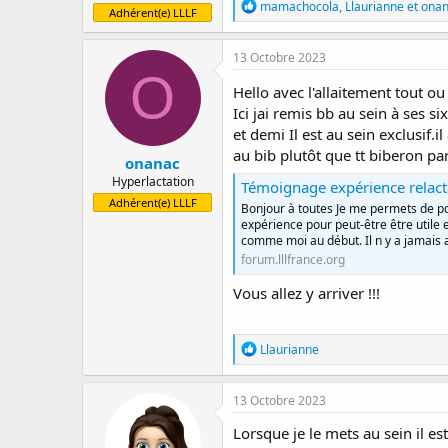
R
mamachocola
,
Llaurianne
et
ona
Adhérent(e) LLLF
é
a
c
13 Octobre 2023
t
O
i
Hello avec l'allaitement tout o
o
Ici jai remis bb au sein à ses s
n
et demi Il est au sein exclusif
s
:
au bib plutôt que tt biberon pa
onanac
Hyperlactation
Témoignage expérience relact
Adhérent(e) LLLF
Bonjour à toutes Je me permets de po
expérience pour peut-être être utile 
comme moi au début. Il n y a jamais a
forum.lllfrance.org
Vous allez y arriver !!!
R
Llaurianne
é
a
c
13 Octobre 2023
t
i
Lorsque je le mets au sein il est
o