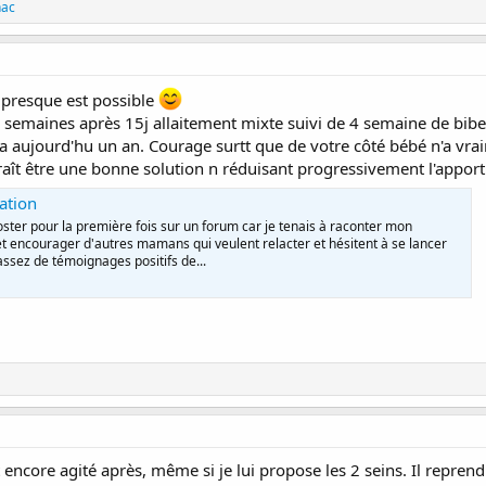
nac
u presque est possible
ix semaines après 15j allaitement mixte suivi de 4 semaine de biber
.il a aujourd'hu un an. Courage surtt que de votre côté bébé n'a vr
raît être une bonne solution n réduisant progressivement l'apport e
ation
ster pour la première fois sur un forum car je tenais à raconter mon
et encourager d'autres mamans qui veulent relacter et hésitent à se lancer
ssez de témoignages positifs de...
 encore agité après, même si je lui propose les 2 seins. Il reprend 