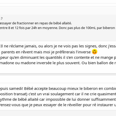
 ?
 essayer de fractionner en repas de bébé allaité.
 entre 8 et 12 fois par 24h en moyenne. Donc pas plus de 100mL par biberon d
 Il ne réclame jamais, ou alors je ne vois pas les signes, donc j’es
ns parents en rêvent mais moi je préfèrerais l’inverse
ai peur qu’en diminuant les quantités il s’en contente et ne mange 
la madone ou madone inversée le plus souvent. Ou bien ballon de 
epuis samedi! Bébé accepte beaucoup mieux le biberon en combina
ition transat) c’est un vrai soulagement car il ne crie quasimen
n rythme de bébé allaité car impossible de lui donner suffisamme
! Pensez-vous que je peux essayer de le réveiller pour ré instaure