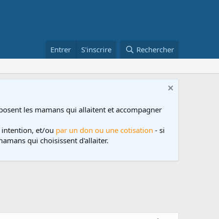
Entrer
S'inscrire
Rechercher
posent les mamans qui allaitent et accompagner
 intention, et/ou
par un don ou une cotisation
- si
amans qui choisissent d'allaiter.