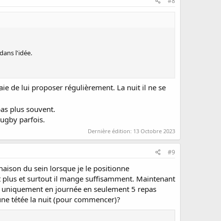
#8
ans l'idée.
saie de lui proposer régulièrement. La nuit il ne se
pas plus souvent.
rugby parfois.
Dernière édition:
13 Octobre 2023
#9
ison du sein lorsque je le positionne
t plus et surtout il mange suffisamment. Maintenant
nt uniquement en journée en seulement 5 repas
r une tétée la nuit (pour commencer)?