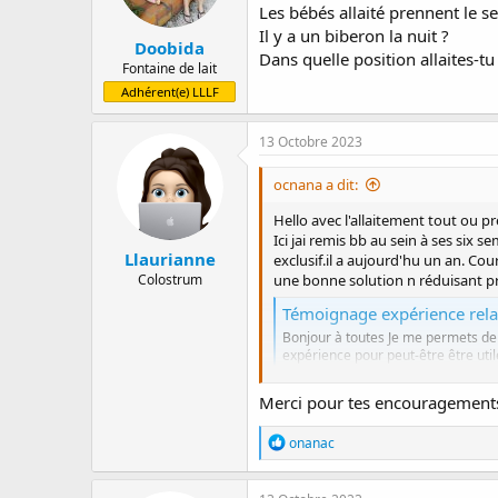
Les bébés allaité prennent le 
Il y a un biberon la nuit ?
Doobida
Dans quelle position allaites-tu
Fontaine de lait
Adhérent(e) LLLF
13 Octobre 2023
ocnana a dit:
Hello avec l'allaitement tout ou p
Ici jai remis bb au sein à ses six 
Llaurianne
exclusif.il a aujourd'hu un an. Co
une bonne solution n réduisant pro
Colostrum
Témoignage expérience rela
Bonjour à toutes Je me permets de 
expérience pour peut-être être uti
comme moi au début. Il n y a jamai
forum.lllfrance.org
Merci pour tes encouragements!
Vous allez y arriver !!!
R
onanac
é
a
c