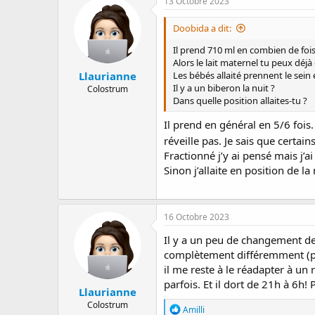
13 Octobre 2023
t
i
Doobida a dit:
o
n
Il prend 710 ml en combien de fois
s
Alors le lait maternel tu peux déjà
:
Llaurianne
Les bébés allaité prennent le sein
Il y a un biberon la nuit ?
Colostrum
Dans quelle position allaites-tu ?
Il prend en général en 5/6 fois.
réveille pas. Je sais que certai
Fractionné j’y ai pensé mais j’
Sinon j’allaite en position de 
16 Octobre 2023
Il y a un peu de changement d
complètement différemment (pos
il me reste à le réadapter à u
parfois. Et il dort de 21h à 6h
Llaurianne
Colostrum
R
Amilli