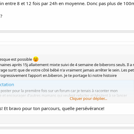
sein entre 8 et 12 fois par 24h en moyenne. Donc pas plus de 100m
 ?
resque est possible
semaines après 15j allaitement mixte suivi de 4 semaine de biberons seuls. Il a 
urage surtt que de votre côté bébé n'a vraiment jamais arrêter le sein. Les p
gressivement l'apport en.biberon. Je te portage lci notre histoire
ctation
poster pour la première fois sur un forum car je tenais à raconter mon
le et encourager d'autres mamans qui veulent relacter et hésitent à se lancer
Cliquer pour déplier...
s assez de témoignages positifs de...
 Et bravo pour ton parcours, quelle persévérance!