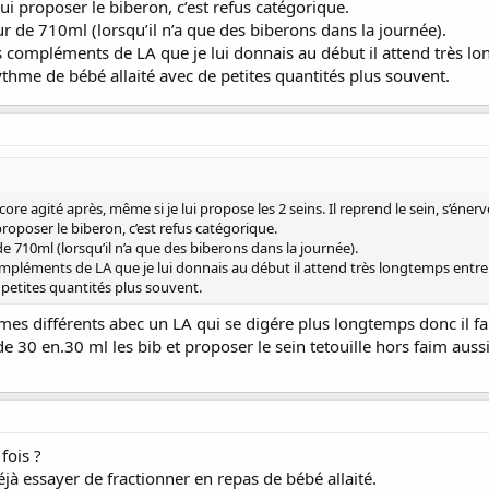
lui proposer le biberon, c’est refus catégorique.
r de 710ml (lorsqu’il n’a que des biberons dans la journée).
les compléments de LA que je lui donnais au début il attend très lon
rythme de bébé allaité avec de petites quantités plus souvent.
core agité après, même si je lui propose les 2 seins. Il reprend le sein, s’énerve
 proposer le biberon, c’est refus catégorique.
e 710ml (lorsqu’il n’a que des biberons dans la journée).
compléments de LA que je lui donnais au début il attend très longtemps entre 2 r
 petites quantités plus souvent.
es différents abec un LA qui se digére plus longtemps donc il fa
30 en.30 ml les bib et proposer le sein tetouille hors faim aussi 
fois ?
éjà essayer de fractionner en repas de bébé allaité.