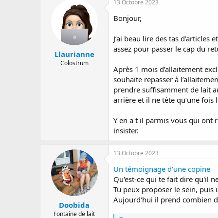
13 Octobre 2023
a
e
s
r
d
Bonjour,
r
e
é
d
J’ai beau lire des tas d’articl
e
é
assez pour passer le cap du ret
p
b
Llaurianne
a
u
Colostrum
Après 1 mois d’allaitement exc
r
t
souhaite repasser à l’allaiteme
prendre suffisamment de lait a
arrière et il ne tète qu’une foi
Y en a t il parmis vous qui ont 
insister.
13 Octobre 2023
Un témoignage d'une copine
Qu'est-ce qui te fait dire qu'il 
Tu peux proposer le sein, puis
Aujourd'hui il prend combien d
Doobida
Fontaine de lait