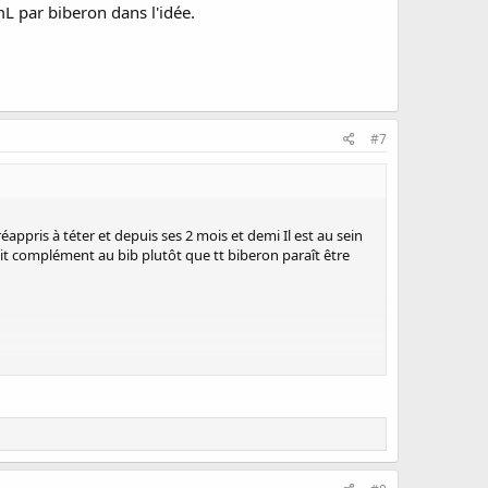
L par biberon dans l'idée.
#7
réappris à téter et depuis ses 2 mois et demi Il est au sein
etit complément au bib plutôt que tt biberon paraît être