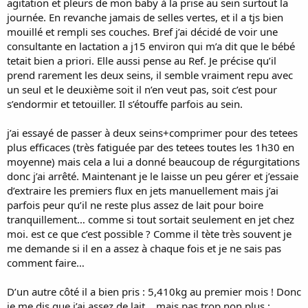
agitation et pleurs de mon baby à la prise au sein surtout la
journée. En revanche jamais de selles vertes, et il a tjs bien
mouillé et rempli ses couches. Bref j’ai décidé de voir une
consultante en lactation a j15 environ qui m’a dit que le bébé
tetait bien a priori. Elle aussi pense au Ref. Je précise qu’il
prend rarement les deux seins, il semble vraiment repu avec
un seul et le deuxième soit il n’en veut pas, soit c’est pour
s’endormir et tetouiller. Il s’étouffe parfois au sein.
j’ai essayé de passer à deux seins+comprimer pour des tetees
plus efficaces (très fatiguée par des tetees toutes les 1h30 en
moyenne) mais cela a lui a donné beaucoup de régurgitations
donc j’ai arrêté. Maintenant je le laisse un peu gérer et j’essaie
d’extraire les premiers flux en jets manuellement mais j’ai
parfois peur qu’il ne reste plus assez de lait pour boire
tranquillement… comme si tout sortait seulement en jet chez
moi. est ce que c’est possible ? Comme il tète très souvent je
me demande si il en a assez à chaque fois et je ne sais pas
comment faire…
D’un autre côté il a bien pris : 5,410kg au premier mois ! Donc
je me dis que j’ai assez de lait… mais pas trop non plus :