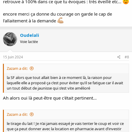
retrouve à 100% dans ce que tu évoques : très éveillé etc…
en demande et on beaucoup besoin de contact, la contre partie
positive c'est que ça fait des bébés toniques, alertes et éveillés, on
encore merci ça donne du courage on garde le cap de
commence à bien se marrer !
Voilà je sais pas si ça va t'aider, n'hésite pas si besoin de précision..
l’allaitement à la demande
Je n'ai pas encore lu les réponses que tu as eu..
Courage tu fais super bien !
Oudelali
Voie lactée
15 Juin 2024
#8
Zazam a dit:
la SF alors que tout allait bien à ce moment là, la raison pour
laquelle elle a proposé ça c’est pour éviter qu’il se fatigue car il avait
un tout début de jaunisse qui s’est vite amélioré
Ah alors oui là peut-être que c'était pertinent...
Zazam a dit:
le tirage du lait ! Je n’ai jamais essayé je vais tenter le coup et voir ce
que ça peut donner avec la location en pharmacie avant d’investir