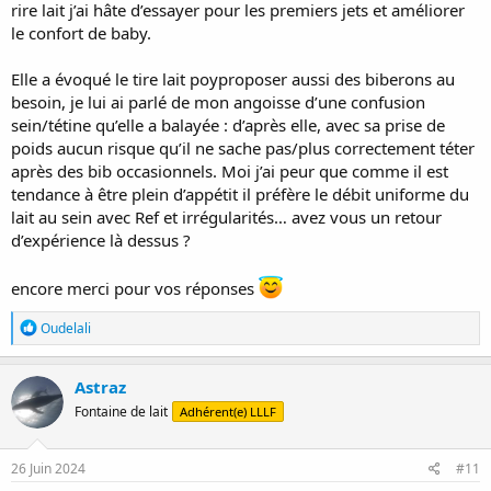
rire lait j’ai hâte d’essayer pour les premiers jets et améliorer
le confort de baby.
Elle a évoqué le tire lait poyproposer aussi des biberons au
besoin, je lui ai parlé de mon angoisse d’une confusion
sein/tétine qu’elle a balayée : d’après elle, avec sa prise de
poids aucun risque qu’il ne sache pas/plus correctement téter
après des bib occasionnels. Moi j’ai peur que comme il est
tendance à être plein d’appétit il préfère le débit uniforme du
lait au sein avec Ref et irrégularités… avez vous un retour
d’expérience là dessus ?
encore merci pour vos réponses
R
Oudelali
é
a
c
Astraz
t
Fontaine de lait
Adhérent(e) LLLF
i
o
n
s
26 Juin 2024
#11
: