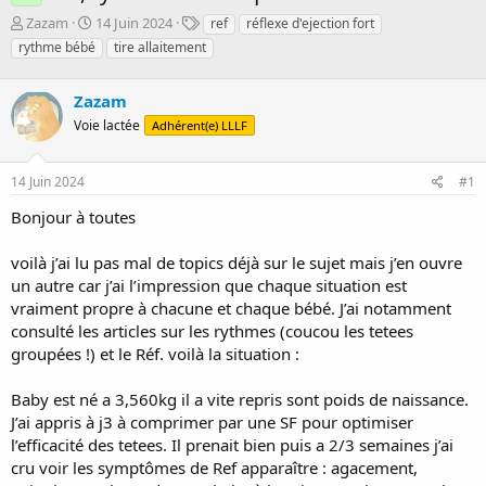
D
D
T
Zazam
14 Juin 2024
ref
réflexe d'ejection fort
é
a
a
rythme bébé
tire allaitement
m
t
g
a
e
s
r
Zazam
d
r
e
Voie lactée
Adhérent(e) LLLF
é
d
e
é
p
b
14 Juin 2024
#1
a
u
Bonjour à toutes
r
t
voilà j’ai lu pas mal de topics déjà sur le sujet mais j’en ouvre
un autre car j’ai l’impression que chaque situation est
vraiment propre à chacune et chaque bébé. J’ai notamment
consulté les articles sur les rythmes (coucou les tetees
groupées !) et le Réf. voilà la situation :
Baby est né a 3,560kg il a vite repris sont poids de naissance.
J’ai appris à j3 à comprimer par une SF pour optimiser
l’efficacité des tetees. Il prenait bien puis a 2/3 semaines j’ai
cru voir les symptômes de Ref apparaître : agacement,