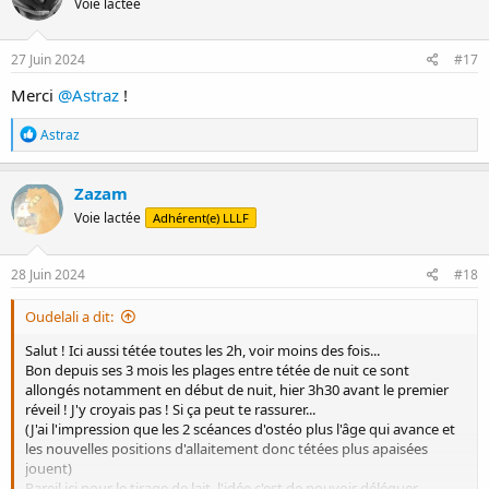
Voie lactée
i
o
n
s
27 Juin 2024
#17
:
Merci
@Astraz
!
R
Astraz
é
a
c
Zazam
t
Voie lactée
Adhérent(e) LLLF
i
o
n
s
28 Juin 2024
#18
:
Oudelali a dit:
Salut ! Ici aussi tétée toutes les 2h, voir moins des fois...
Bon depuis ses 3 mois les plages entre tétée de nuit ce sont
allongés notamment en début de nuit, hier 3h30 avant le premier
réveil ! J'y croyais pas ! Si ça peut te rassurer...
(J'ai l'impression que les 2 scéances d'ostéo plus l'âge qui avance et
les nouvelles positions d'allaitement donc tétées plus apaisées
jouent)
Pareil ici pour le tirage de lait, l'idée c'est de pouvoir déléguer