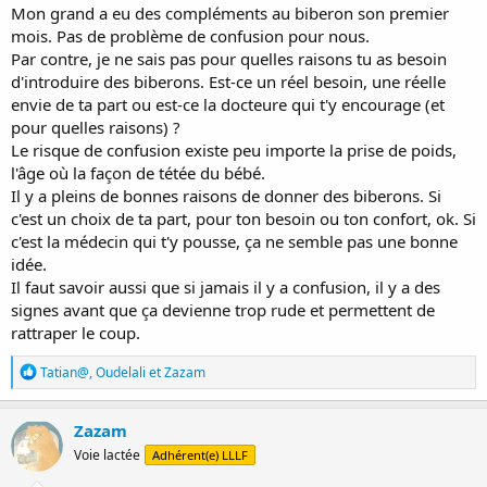
Mon grand a eu des compléments au biberon son premier
mois. Pas de problème de confusion pour nous.
Par contre, je ne sais pas pour quelles raisons tu as besoin
d'introduire des biberons. Est-ce un réel besoin, une réelle
envie de ta part ou est-ce la docteure qui t'y encourage (et
pour quelles raisons) ?
Le risque de confusion existe peu importe la prise de poids,
l'âge où la façon de tétée du bébé.
Il y a pleins de bonnes raisons de donner des biberons. Si
c'est un choix de ta part, pour ton besoin ou ton confort, ok. Si
c'est la médecin qui t'y pousse, ça ne semble pas une bonne
idée.
Il faut savoir aussi que si jamais il y a confusion, il y a des
signes avant que ça devienne trop rude et permettent de
rattraper le coup.
R
Tatian@
,
Oudelali
et
Zazam
é
a
c
Zazam
t
Voie lactée
Adhérent(e) LLLF
i
o