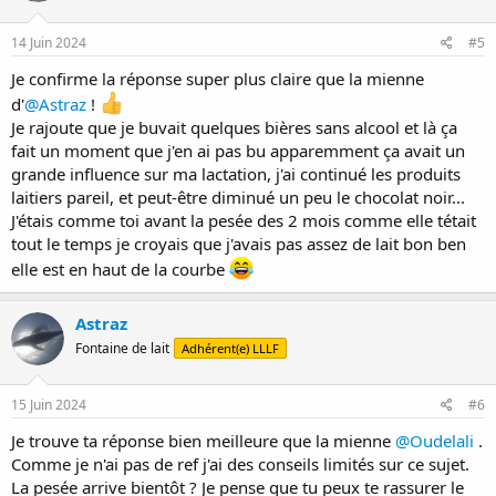
o
n
s
14 Juin 2024
#5
:
Je confirme la réponse super plus claire que la mienne
d'
@Astraz
!
Je rajoute que je buvait quelques bières sans alcool et là ça
fait un moment que j'en ai pas bu apparemment ça avait un
grande influence sur ma lactation, j'ai continué les produits
laitiers pareil, et peut-être diminué un peu le chocolat noir...
J'étais comme toi avant la pesée des 2 mois comme elle tétait
tout le temps je croyais que j'avais pas assez de lait bon ben
elle est en haut de la courbe
Astraz
Fontaine de lait
Adhérent(e) LLLF
15 Juin 2024
#6
Je trouve ta réponse bien meilleure que la mienne
@Oudelali
.
Comme je n'ai pas de ref j'ai des conseils limités sur ce sujet.
La pesée arrive bientôt ? Je pense que tu peux te rassurer le