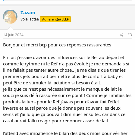
é
a
c
Zazam
t
Voie lactée
Adhérent(e) LLLF
i
o
n
s
14 Juin 2024
#3
:
Bonjour et merci bcp pour ces réponses rassurantes !
En fait j’essaie d’avoir des influences sur le Ref au départ et
comme le rythme ni le Ref n’a pas évolué je me demandais si
il ne fallait pas tenter autre chose.. je me disais que tirer les
premiers jets pourrait permettre plus de confort à baby et
peut être de stimuler là lactation si besoin était.
Je lis que ce n’est pas nécessairement le manque de lait le
souci je suis déjà rassurée sur ce point ! Comme je l’imitais les
produits laitiers pour le Ref j’avais peur d’avoir fait l’effet
inverse et aussi parce que je donne pas souvent les deux
seins et j’ai lu que ça pouvait diminuer ensuite.. car dans ce
cas il aurait fallu réagir pour redonner assez de lait !
J’attend avec impatience le bilan des deux mois pour vérifier