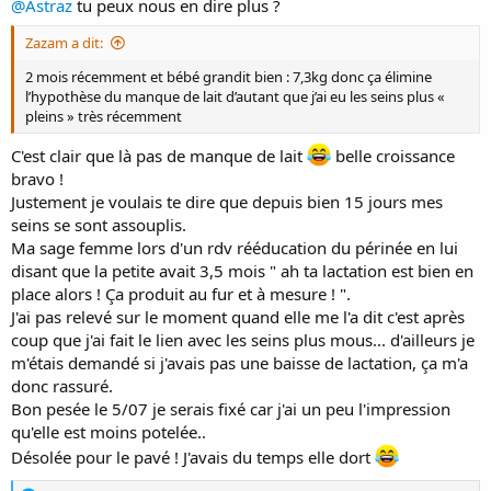
@Astraz
tu peux nous en dire plus ?
Zazam a dit:
2 mois récemment et bébé grandit bien : 7,3kg donc ça élimine
l’hypothèse du manque de lait d’autant que j’ai eu les seins plus «
pleins » très récemment
C'est clair que là pas de manque de lait
belle croissance
bravo !
Justement je voulais te dire que depuis bien 15 jours mes
seins se sont assouplis.
Ma sage femme lors d'un rdv rééducation du périnée en lui
disant que la petite avait 3,5 mois " ah ta lactation est bien en
place alors ! Ça produit au fur et à mesure ! ".
J'ai pas relevé sur le moment quand elle me l'a dit c'est après
coup que j'ai fait le lien avec les seins plus mous... d'ailleurs je
m'étais demandé si j'avais pas une baisse de lactation, ça m'a
donc rassuré.
Bon pesée le 5/07 je serais fixé car j'ai un peu l'impression
qu'elle est moins potelée..
Désolée pour le pavé ! J'avais du temps elle dort