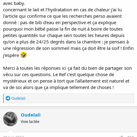
avec baby.
Tu arrives à lui faire faire des rots ? ou le mettre à la verticale ?
concernant le lait et l’hydratation en cas de chaleur j’ai lu
Il régurgite direct ou après un petit moment ?
l’article qui confirme ce que les recherches perso avaient
donné : pas de bib d’eau en perspective et ça explique
@Astraz
tu peux nous en dire plus ?
pourquoi mon bébé passe la fin de nuit à boire de toutes
C'est clair que là pas de manque de lait
belle croissance bravo !
petites quantités sur chaque sein toutes les heures depuis
Justement je voulais te dire que depuis bien 15 jours mes seins se
qu’on a plus de 24/25 degrés dans la chambre : je pensais à
sont assouplis.
une régression de son sommeil mais ça doit être la soif ! Enfin
Ma sage femme lors d'un rdv rééducation du périnée en lui disant
j’espère
que la petite avait 3,5 mois " ah ta lactation est bien en place alors !
Ça produit au fur et à mesure ! ".
J'ai pas relevé sur le moment quand elle me l'a dit c'est après coup
Merci à toutes les réponses ici ça fait du bien de partager son
que j'ai fait le lien avec les seins plus mous... d'ailleurs je m'étais
vécu sur ces questions. Le Ref c’est quelque chose de
demandé si j'avais pas une baisse de lactation, ça m'a donc rassuré.
mystérieux et on pense à tort que l’allaitement est naturel et
Bon pesée le 5/07 je serais fixé car j'ai un peu l'impression qu'elle est
va de soi alors que ça implique tellement de choses !
moins potelée..
Désolée pour le pavé ! J'avais du temps elle dort
R
Oudelali
é
a
c
Oudelali
t
Voie lactée
i
o
n
s