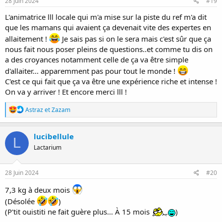
28 Juin 2024
#19
:
L'animatrice lll locale qui m'a mise sur la piste du ref m'a dit
que les mamans qui avaient ça devenait vite des expertes en
allaitement !
Je sais pas si on le sera mais c'est sûr que ça
nous fait nous poser pleins de questions..et comme tu dis on
a des croyances notamment celle de ça va être simple
d'allaiter... apparemment pas pour tout le monde !
C'est ce qui fait que ça va être une expérience riche et intense !
On va y arriver ! Et encore merci lll !
R
Astraz
et
Zazam
é
a
c
lucibellule
L
t
Lactarium
i
o
n
s
28 Juin 2024
#20
:
7,3 kg à deux mois
(Désolée
)
(P'tit ouistiti ne fait guère plus... À 15 mois
)