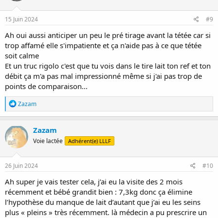
o
n
s
15 Juin 2024
#9
:
Ah oui aussi anticiper un peu le pré tirage avant la tétée car si
trop affamé elle s'impatiente et ça n'aide pas à ce que tétée
soit calme
Et un truc rigolo c'est que tu vois dans le tire lait ton ref et ton
débit ça m'a pas mal impressionné même si j'ai pas trop de
points de comparaison...
R
Zazam
é
a
c
Zazam
t
Voie lactée
Adhérent(e) LLLF
i
o
n
s
26 Juin 2024
#10
:
Ah super je vais tester cela, j’ai eu la visite des 2 mois
récemment et bébé grandit bien : 7,3kg donc ça élimine
l’hypothèse du manque de lait d’autant que j’ai eu les seins
plus « pleins » très récemment. là médecin a pu prescrire un