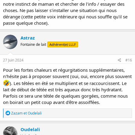
notre instinct de maman et chercher de l'info / essayer des
choses. Ne pas laisser s'installer une situation qui nous
dérange (cette petite voix intérieure qui nous souffle qu'il se
passe quelque chose).
Astraz
Fontaine de lait
Adhérent(e) LLLF
27 Juin 2024
#16
Pour les fortes chaleurs et régurgitations supplémentaires,
n'hésite pas à proposer souvent (oui, oui, encore plus souvent
). Les tétées en été se multiplient et se raccourcissent. Le
lait de début de tétée est très aqueux donc très hydratant.
Parfois ce sera une tétée de quelques gorgées, comme nous
on boirait un petit coup avant d'être assoiffées.
R
Zazam
et
Oudelali
é
a
c
Oudelali
t