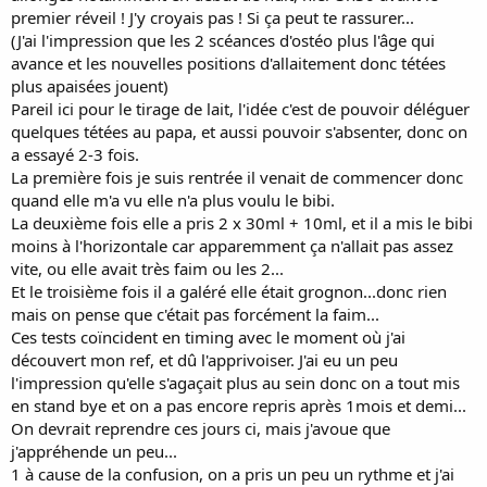
premier réveil ! J'y croyais pas ! Si ça peut te rassurer...
(J'ai l'impression que les 2 scéances d'ostéo plus l'âge qui
avance et les nouvelles positions d'allaitement donc tétées
plus apaisées jouent)
Pareil ici pour le tirage de lait, l'idée c'est de pouvoir déléguer
quelques tétées au papa, et aussi pouvoir s'absenter, donc on
a essayé 2-3 fois.
La première fois je suis rentrée il venait de commencer donc
quand elle m'a vu elle n'a plus voulu le bibi.
La deuxième fois elle a pris 2 x 30ml + 10ml, et il a mis le bibi
moins à l'horizontale car apparemment ça n'allait pas assez
vite, ou elle avait très faim ou les 2...
Et le troisième fois il a galéré elle était grognon...donc rien
mais on pense que c'était pas forcément la faim...
Ces tests coïncident en timing avec le moment où j'ai
découvert mon ref, et dû l'apprivoiser. J'ai eu un peu
l'impression qu'elle s'agaçait plus au sein donc on a tout mis
en stand bye et on a pas encore repris après 1mois et demi...
On devrait reprendre ces jours ci, mais j'avoue que
j'appréhende un peu...
1 à cause de la confusion, on a pris un peu un rythme et j'ai