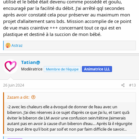
utilisé et le bébé était devenu comme possédé et goulu,
encouragé par la facilité du débit. J’ai arrêté qql secondes
après avoir constaté cela pour préserver au maximum mon
projet d’allaitement sans bds. Mission accomplie de ce point
de vue mais craintive +++ concernant tout ce qui est en
plastique et destiné à la succion de mon bébé.
R
Astraz
é
a
c
Tatian@
t
Modératrice
Membre de l'équipe
Animatrice LLL
i
o
n
s
26 Juin 2024
#13
:
Zazam a dit:
-2 avec les chaleurs elle a évoqué de donner de l’eau avec un
biberon. J’ai des réserves à ce sujet d’après ce que j’ai lu, et tant qu’à
éviter le biberon de LM avoir une confusion sein/tétine j’aimerais
autant pas en avoir à cause d’un biberon d’eau… Après là il régurgite
bcp peut être qu’il boit par soif et non par faim difficile de savoir…