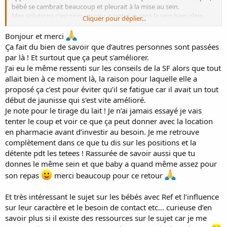
bébé se cambrait beaucoup et pleurait à la mise au sein.
Mes solutions c'est tirer un peu avant si je sens le sein bien plein,
Cliquer pour déplier...
mais je sais jamais trop combien...et si je doute qu'elle ait pas eu
assez je lui propose le deuxième sein.
Bonjour et merci
Je donne aussi plusieurs fois le même seins.
Ça fait du bien de savoir que d’autres personnes sont passées
J'allaite beaucoup allongée ou debout en marchant ça la berce et
par là ! Et surtout que ça peut s’améliorer.
elle est plus d'étendue, en fait j'alterne les positions, et si trop agitée
J’ai eu le même ressenti sur les conseils de la SF alors que tout
je la porte à la verticale qu'elle se calme et repropose.
allait bien à ce moment là, la raison pour laquelle elle a
Ça c'est sûr, même si des fois il y a des parcours similaires...
proposé ça c’est pour éviter qu’il se fatigue car il avait un tout
début de jaunisse qui s’est vite amélioré.
Si tu avais une bonne lactation et que bébé tétait bien je sais pas si
Je note pour le tirage du lait ! Je n’ai jamais essayé je vais
c'est pertinent... d'où peut être le ref...et les régurgitations
tenter le coup et voir ce que ça peut donner avec la location
en pharmacie avant d’investir au besoin. Je me retrouve
Ça me fait penser à moi, pistes à creuser comme ça : voir un
complètement dans ce que tu dis sur les positions et la
ostéopathe, et timing des tétées important plutôt au réveil et pas
trop tard en phase d'éveil car trop agité sinon...
détente pdt les tetees ! Rassurée de savoir aussi que tu
donnes le même sein et que baby a quand même assez pour
Ici aussi tétée toute les 1h30 voir moins...
son repas
merci beaucoup pour ce retour
Pareil pour moi si ça peut te rassurer ça va mieux autour des trois
Et très intéressant le sujet sur les bébés avec Ref et l’influence
mois, encore un peu de patience...
sur leur caractère et le besoin de contact etc… curieuse d’en
Massage du ventre pour les coliques,gaz, pas de tétine non plus
mais si tu penses que ça peut aider pourquoi pas essayer.
savoir plus si il existe des ressources sur le sujet car je me
On m'a dit aussi que les bébés dont les mamans ont un ref sont très