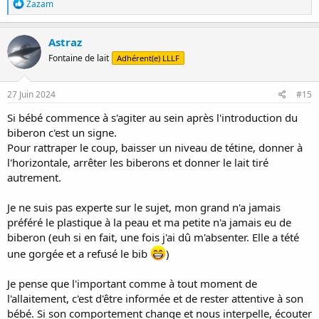
R
Zazam
é
a
c
Astraz
t
Fontaine de lait
Adhérent(e) LLLF
i
o
n
s
27 Juin 2024
#15
:
Si bébé commence à s'agiter au sein après l'introduction du
biberon c'est un signe.
Pour rattraper le coup, baisser un niveau de tétine, donner à
l'horizontale, arrêter les biberons et donner le lait tiré
autrement.
Je ne suis pas experte sur le sujet, mon grand n'a jamais
préféré le plastique à la peau et ma petite n'a jamais eu de
biberon (euh si en fait, une fois j'ai dû m'absenter. Elle a tété
une gorgée et a refusé le bib
)
Je pense que l'important comme à tout moment de
l'allaitement, c'est d'être informée et de rester attentive à son
bébé. Si son comportement change et nous interpelle, écouter