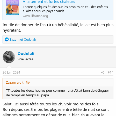
Allaitement et fortes chaleurs
Encore quelques études sur les besoins en eau des enfants
allaités sous les pays chauds.
www.lllfrance.org
Inutile de donner de l'eau à un bébé allaité, le lait est bien plus
hydratant.
R
Zazam
et
Oudelali
é
a
c
Oudelali
t
Voie lactée
i
o
n
s
26 Juin 2024
#14
:
Zazam a dit:
TT toutes les deux heures jour comme nuit) c’était bien de déléguer
de temps en temps au papa
Salut ! Ici aussi tétée toutes les 2h, voir moins des fois...
Bon depuis ses 3 mois les plages entre tétée de nuit ce sont
allongés notamment en début de nuit, hier 3h30 avant le