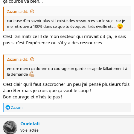
ça courbe va bien...
Zazam a dit:
curieuse d’en savoir plus si il existe des ressources sur le sujet car je
me retrouve à 100% dans ce que tu évoques : très éveillé etc…
C'est l'animatrice lll de mon secteur qui m'avait dit ça, je sais
pas si c'est l'expérience ou s'il y a des ressources...
Zazam a dit:
encore merci ça donne du courage on garde le cap de l’allaitement à
la demande
C'est clair qu'il faut s'accrocher un peu j'ai pensé plusieurs fois
à arrêter mais je crois que ça vaut le coup !
Bon courage et n'hésite pas !
R
Zazam
é
a
c
Oudelali
t
Voie lactée
i