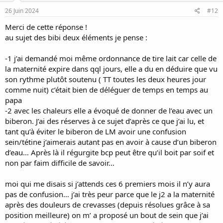
n
s
26 Juin 2024
#12
:
Merci de cette réponse !
au sujet des bibi deux éléments je pense :
-1 j’ai demandé moi même ordonnance de tire lait car celle de
la maternité expire dans qql jours, elle a du en déduire que vu
son rythme plutôt soutenu ( TT toutes les deux heures jour
comme nuit) c’était bien de déléguer de temps en temps au
papa
-2 avec les chaleurs elle a évoqué de donner de l’eau avec un
biberon. J’ai des réserves à ce sujet d’après ce que j’ai lu, et
tant qu’à éviter le biberon de LM avoir une confusion
sein/tétine j’aimerais autant pas en avoir à cause d’un biberon
d’eau… Après là il régurgite bcp peut être qu’il boit par soif et
non par faim difficile de savoir…
moi qui me disais si j’attends ces 6 premiers mois il n’y aura
pas de confusion… j’ai très peur parce que le j2 a la maternité
après des douleurs de crevasses (depuis résolues grâce à sa
position meilleure) on m’ a proposé un bout de sein que j’ai