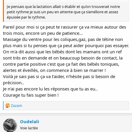
Je pensais que la lactation allait s établir et qu’on trouverait notre
petit rythme je suis un peu en attente que ça s’améliore et assez
épuisée par le rythme.
Pareil pour moi si ça peut te rassurer ça va mieux autour des
trois mois, encore un peu de patience...
Massage du ventre pour les coliques,gaz, pas de tétine non
plus mais si tu penses que ça peut aider pourquoi pas essayer.
On m'a dit aussi que les bébés dont les mamans ont un ref
sont très en demande et on beaucoup besoin de contact, la
contre partie positive c'est que ça fait des bébés toniques,
alertes et éveillés, on commence à bien se marrer !
Voilà je sais pas si ça va t'aider, n'hésite pas si besoin de
précision..
Je n'ai pas encore lu les réponses que tu as eu..
Courage tu fais super bien !
R
Zazam
é
a
c
Oudelali
t
Voie lactée
i