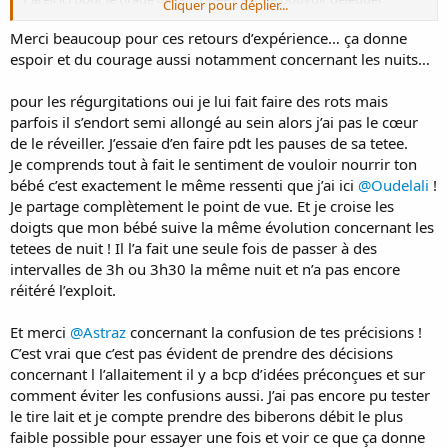
Cliquer pour déplier...
quelques tétées au papa, et aussi pouvoir s'absenter, donc on a
essayé 2-3 fois.
Merci beaucoup pour ces retours d’expérience… ça donne
La première fois je suis rentrée il venait de commencer donc quand
espoir et du courage aussi notamment concernant les nuits…
elle m'a vu elle n'a plus voulu le bibi.
La deuxième fois elle a pris 2 x 30ml + 10ml, et il a mis le bibi moins à
pour les régurgitations oui je lui fait faire des rots mais
l'horizontale car apparemment ça n'allait pas assez vite, ou elle avait
parfois il s’endort semi allongé au sein alors j’ai pas le cœur
très faim ou les 2...
de le réveiller. J’essaie d’en faire pdt les pauses de sa tetee.
Et le troisième fois il a galéré elle était grognon...donc rien mais on
pense que c'était pas forcément la faim...
Je comprends tout à fait le sentiment de vouloir nourrir ton
Ces tests coïncident en timing avec le moment où j'ai découvert
bébé c’est exactement le même ressenti que j’ai ici
@Oudelali
!
mon ref, et dû l'apprivoiser. J'ai eu un peu l'impression qu'elle
Je partage complètement le point de vue. Et je croise les
s'agaçait plus au sein donc on a tout mis en stand bye et on a pas
doigts que mon bébé suive la même évolution concernant les
encore repris après 1mois et demi...
tetees de nuit ! Il l’a fait une seule fois de passer à des
On devrait reprendre ces jours ci, mais j'avoue que j'appréhende un
intervalles de 3h ou 3h30 la même nuit et n’a pas encore
peu...
1 à cause de la confusion, on a pris un peu un rythme et j'ai pas trop
réitéré l’exploit.
envie que ça perturbe tout
2 ça me fait bizarre de ne plus la nourrir..je sais c'est un peu étrange..
Et merci
@Astraz
concernant la confusion de tes précisions !
alors qu'à des moments ça peut me peser... paradoxal
C’est vrai que c’est pas évident de prendre des décisions
3 ça me renvoie que dans 2 mois elle va aller à la crèche 5 jours
concernant l l’allaitement il y a bcp d’idées préconçues et sur
semaine et ça me peine un peu (beaucoup)
comment éviter les confusions aussi. J’ai pas encore pu tester
Bref je m'étale désolée...
le tire lait et je compte prendre des biberons débit le plus
faible possible pour essayer une fois et voir ce que ça donne