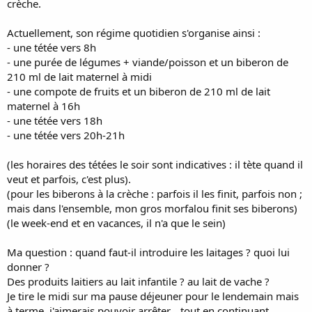
crèche.
Actuellement, son régime quotidien s'organise ainsi :
- une tétée vers 8h
- une purée de légumes + viande/poisson et un biberon de
210 ml de lait maternel à midi
- une compote de fruits et un biberon de 210 ml de lait
maternel à 16h
- une tétée vers 18h
- une tétée vers 20h-21h
(les horaires des tétées le soir sont indicatives : il tète quand il
veut et parfois, c'est plus).
(pour les biberons à la crèche : parfois il les finit, parfois non ;
mais dans l'ensemble, mon gros morfalou finit ses biberons)
(le week-end et en vacances, il n'a que le sein)
Ma question : quand faut-il introduire les laitages ? quoi lui
donner ?
Des produits laitiers au lait infantile ? au lait de vache ?
Je tire le midi sur ma pause déjeuner pour le lendemain mais
à terme, j'aimerais pouvoir arrêter... tout en continuant