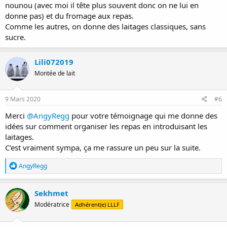
nounou (avec moi il tête plus souvent donc on ne lui en
donne pas) et du fromage aux repas.
Comme les autres, on donne des laitages classiques, sans
sucre.
Lili072019
Montée de lait
9 Mars 2020
#6
Merci
@AngyRegg
pour votre témoignage qui me donne des
idées sur comment organiser les repas en introduisant les
laitages.
C’est vraiment sympa, ça me rassure un peu sur la suite.
R
AngyRegg
é
a
c
Sekhmet
t
Modératrice
Adhérent(e) LLLF
i
o
n