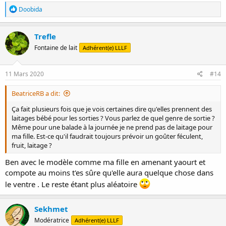
R
Doobida
é
a
c
Trefle
t
Fontaine de lait
Adhérent(e) LLLF
i
o
n
s
11 Mars 2020
#14
:
BeatriceRB a dit:
Ça fait plusieurs fois que je vois certaines dire qu'elles prennent des
laitages bébé pour les sorties ? Vous parlez de quel genre de sortie ?
Même pour une balade à la journée je ne prend pas de laitage pour
ma fille. Est-ce qu'il faudrait toujours prévoir un goûter féculent,
fruit, laitage ?
Ben avec le modèle comme ma fille en amenant yaourt et
compote au moins t'es sûre qu'elle aura quelque chose dans
le ventre . Le reste étant plus aléatoire
Sekhmet
Modératrice
Adhérent(e) LLLF