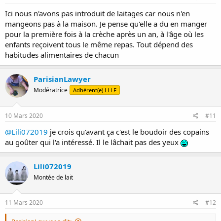
:
Ici nous n'avons pas introduit de laitages car nous n'en
mangeons pas à la maison. Je pense qu'elle a du en manger
pour la première fois à la crèche après un an, à l'âge où les
enfants reçoivent tous le même repas. Tout dépend des
habitudes alimentaires de chacun
ParisianLawyer
Modératrice
Adhérent(e) LLLF
10 Mars 2020
#11
@Lili072019
je crois qu'avant ça c'est le boudoir des copains
au goûter qui l'a intéressé. Il le lâchait pas des yeux
Lili072019
Montée de lait
11 Mars 2020
#12