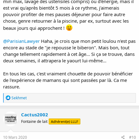
min max, lavage des ustensiles compris) ou d'énergie, mais il
est vrai qu'après bientôt 5 mois à ce rythme, j'aimerais
pouvoir profiter de mes pauses déjeuner pour faire autre
chose, genre retourner à la piscine, par ex, surtout avec les
beaux jours qui approchent !
@ParisianLawyer
Haha, je crois que mon petit loulou n'est pas
encore au stade de "je repousse le biberon". Mais bon, tout
change tellement rapidement à cet âge... Si ça se trouve, dans
deux semaines, il attrapera le yaourt lui-même...
En tous les cas, c'est vraiment chouette de pouvoir bénéficier
de l'expérience de mamans qui sont passées par là. Ca me
rassure.
R
Sekhmet
é
a
c
Cactus2002
t
Fontaine de lait
Adhérent(e) LLLF
i
o
n
s
10 Mars 2020
#10