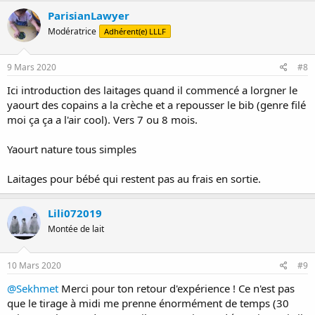
c
ParisianLawyer
t
Modératrice
Adhérent(e) LLLF
i
o
n
s
9 Mars 2020
#8
:
Ici introduction des laitages quand il commencé a lorgner le
yaourt des copains a la crèche et a repousser le bib (genre filé
moi ça ça a l'air cool). Vers 7 ou 8 mois.
Yaourt nature tous simples
Laitages pour bébé qui restent pas au frais en sortie.
Lili072019
Montée de lait
10 Mars 2020
#9
@Sekhmet
Merci pour ton retour d'expérience ! Ce n'est pas
que le tirage à midi me prenne énormément de temps (30