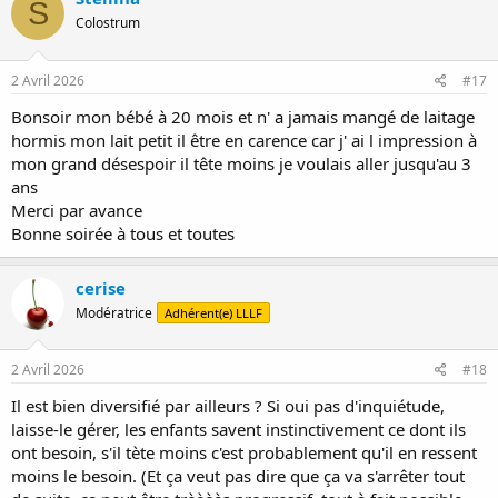
S
t
Colostrum
i
o
n
s
2 Avril 2026
#17
:
Bonsoir mon bébé à 20 mois et n' a jamais mangé de laitage
hormis mon lait petit il être en carence car j' ai l impression à
mon grand désespoir il tête moins je voulais aller jusqu'au 3
ans
Merci par avance
Bonne soirée à tous et toutes
cerise
Modératrice
Adhérent(e) LLLF
2 Avril 2026
#18
Il est bien diversifié par ailleurs ? Si oui pas d'inquiétude,
laisse-le gérer, les enfants savent instinctivement ce dont ils
ont besoin, s'il tète moins c'est probablement qu'il en ressent
moins le besoin. (Et ça veut pas dire que ça va s'arrêter tout