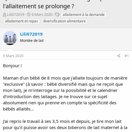
l'allaitement se prolonge ?
D
D
T
Lili072019
9 Mars 2020
allaitement à la demande
é
a
a
allaitement et repas
diversification alimentaire
m
t
g
a
e
s
Lili072019
r
d
r
Montée de lait
e
é
d
e
é
9 Mars 2020
#1
p
b
a
u
Bonjour !
r
t
Maman d'un bébé de 8 mois que j'allaite toujours de manière
"exclusive" (à savoir : bébé diversifié mais qui ne reçoit que
mon lait), je m'interroge sur la possibilité et le calendrier
d'introduction des laitages. Je ne trouve sur ce sujet
absolument rien qui prenne en compte la spécificité des
bébés allaités...
J'ai repris le travail à ses 3,5 mois et depuis, je tire mon lait
pour qu'il puisse avoir ses deux biberons de lait maternel à la