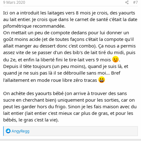
s
9 Mars 2020
#7
:
Ici on a introduit les laitages vers 8 mois je crois, des yaourts
au lait entier. Je crois que dans le carnet de santé c'était la date
pifométrique recommandée.
On mettait un peu de compote dedans pour lui donner un
goût moins acide (et de toutes façons c'était la compote qu'il
allait manger au dessert donc c'est combo). Ça nous a permis
assez vite de se passer d'un des bib's de lait tiré du midi, puis
du 2e, et enfin la liberté fini le tire-lait vers 9 mois
.
Depuis il tète toujours (un peu moins), quand je suis là, et
quand je ne suis pas là il se débrouille sans moi... Bref
l'allaitement en mode roue libre zéro tracas
On achète des yaourts bébé (on arrive à trouver des sans
sucre en cherchant bien) uniquement pour les sorties, car on
peut les garder hors du frigo. Sinon je les fais maison avec du
lait entier (lait entier c'est mieux car plus de gras, et pour les
bébés, le gras c'est la vie).
R
AngyRegg
é
a