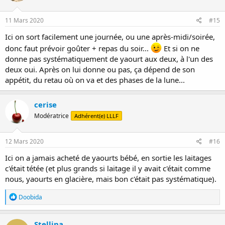
11 Mars 2020
#15
Ici on sort facilement une journée, ou une après-midi/soirée,
donc faut prévoir goûter + repas du soir...
Et si on ne
donne pas systématiquement de yaourt aux deux, à l'un des
deux oui. Après on lui donne ou pas, ça dépend de son
appétit, du retau où on va et des phases de la lune...
cerise
Modératrice
Adhérent(e) LLLF
12 Mars 2020
#16
Ici on a jamais acheté de yaourts bébé, en sortie les laitages
c'était tétée (et plus grands si laitage il y avait c'était comme
nous, yaourts en glacière, mais bon c'était pas systématique).
R
Doobida
é
a
c
Stellina