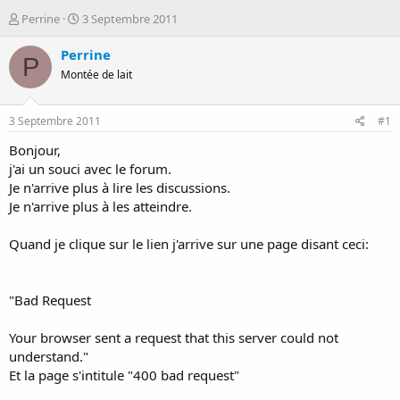
D
D
Perrine
3 Septembre 2011
é
a
m
t
Perrine
P
a
e
Montée de lait
r
d
r
e
é
d
3 Septembre 2011
#1
e
é
p
b
Bonjour,
a
u
j'ai un souci avec le forum.
r
t
Je n'arrive plus à lire les discussions.
Je n'arrive plus à les atteindre.
Quand je clique sur le lien j'arrive sur une page disant ceci:
"Bad Request
Your browser sent a request that this server could not
understand."
Et la page s'intitule "400 bad request"