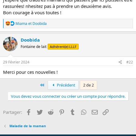
rassurées! nhesitez pas à prendre un deuxième avis.
Bon courage à vous toutes !
R
Miama
et
Doobida
é
a
c
Doobida
t
Fontaine de lait
Adhérent(e) LLLF
i
o
n
s
29 Février 2024
#22
:
Merci pour ces nouvelles !
First
Précédent
2 de 2
Vous devez vous connecter ou créer un compte pour répondre.
Facebook
Twitter
Reddit
Pinterest
Tumblr
WhatsApp
E-mail
Lien
Partager:
Maladie de la maman