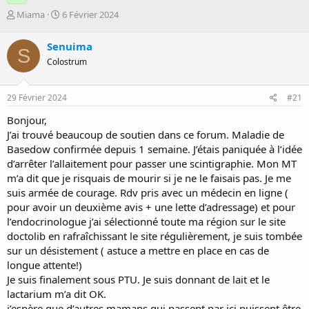
D
D
Miama
6 Février 2024
é
a
m
t
Senuima
S
a
e
Colostrum
r
d
r
e
é
d
29 Février 2024
#21
e
é
p
b
Bonjour,
a
u
J’ai trouvé beaucoup de soutien dans ce forum. Maladie de
r
t
Basedow confirmée depuis 1 semaine. J’étais paniquée à l’idée
d’arrêter l’allaitement pour passer une scintigraphie. Mon MT
m’a dit que je risquais de mourir si je ne le faisais pas. Je me
suis armée de courage. Rdv pris avec un médecin en ligne (
pour avoir un deuxième avis + une lette d’adressage) et pour
l’endocrinologue j’ai sélectionné toute ma région sur le site
doctolib en rafraîchissant le site régulièrement, je suis tombée
sur un désistement ( astuce a mettre en place en cas de
longue attente!)
Je suis finalement sous PTU. Je suis donnant de lait et le
lactarium m’a dit OK.
j’espère que d’autres mamans qui passent par ici puissent être