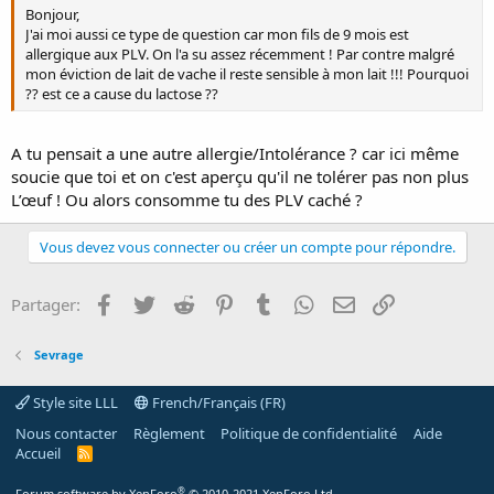
Bonjour,
J'ai moi aussi ce type de question car mon fils de 9 mois est
allergique aux PLV. On l'a su assez récemment ! Par contre malgré
mon éviction de lait de vache il reste sensible à mon lait !!! Pourquoi
?? est ce a cause du lactose ??
A tu pensait a une autre allergie/Intolérance ? car ici même
soucie que toi et on c'est aperçu qu'il ne tolérer pas non plus
L’œuf ! Ou alors consomme tu des PLV caché ?
Vous devez vous connecter ou créer un compte pour répondre.
Facebook
Twitter
Reddit
Pinterest
Tumblr
WhatsApp
E-mail
Lien
Partager:
Sevrage
Style site LLL
French/Français (FR)
Nous contacter
Règlement
Politique de confidentialité
Aide
Accueil
R
S
S
®
Forum software by XenForo
© 2010-2021 XenForo Ltd.