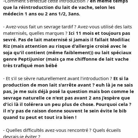
-Comment s'effectue cette introduction ?
en même temps
que la réintroduction du lait de vache, selon les
médecin 1 ans ou 2 ans 1/2, 3ans.
- Avez-vous fait un sevrage tardif ? Avez-vous utilisé des laits
maternisés, quelles marques ?
Ici 11 mois et toujours pas
sevré. Pas de lait maternisé si jamais il fallait Modiliac
Riz (mais attention au risque d'allergie croisé avec le
soja qu'il contient (même faiblement)) ou lait spéciaux
genre Peptijunior (mais ça me chiffonne de lait vache
très trafiqué mon bébé
- Et s'il se sèvre naturellement avant l'introduction ?
Et si la
production de mon lait s'arrête avant ? euh là je ne sais
pas, je me suis déjà posé la question mais bon comme le
sevrage naturelle ce n'est pas avant 2 ans j’espère que
d'ici là il tolérera un peu plus de chose. Pourquoi cela ?
il n'y pas de raison donne souvent le sein évite le bib
quand tu peut et tout ira bien !
- Quelles difficultés avez-vous rencontré ? Quels écueils
devrais-je éviter ?