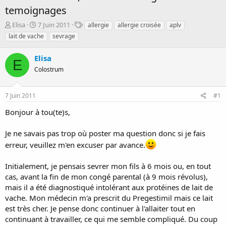
temoignages
D
D
T
Elisa
7 Juin 2011
allergie
allergie croisée
aplv
é
a
a
lait de vache
sevrage
m
t
g
a
e
s
Elisa
r
d
E
r
Colostrum
e
é
d
e
é
7 Juin 2011
#1
p
b
a
u
Bonjour à tou(te)s,
r
t
Je ne savais pas trop où poster ma question donc si je fais
erreur, veuillez m'en excuser par avance.
Initialement, je pensais sevrer mon fils à 6 mois ou, en tout
cas, avant la fin de mon congé parental (à 9 mois révolus),
mais il a été diagnostiqué intolérant aux protéines de lait de
vache. Mon médecin m'a prescrit du Pregestimil mais ce lait
est très cher. Je pense donc continuer à l'allaiter tout en
continuant à travailler, ce qui me semble compliqué. Du coup