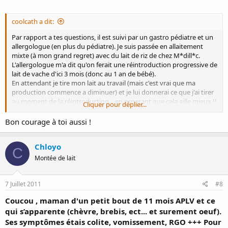
coolcath a dit:
Par rapport a tes questions, il est suivi par un gastro pédiatre et un
allergologue (en plus du pédiatre). Je suis passée en allaitement
mixte (à mon grand regret) avec du lait de riz de chez M*dill*c.
L'allergologue m'a dit qu'on ferait une réintroduction progressive de
lait de vache d'ici 3 mois (donc au 1 an de bébé).
En attendant je tire mon lait au travail (mais c'est vrai que ma
production commence a diminuer) et je lui donnerai ce que j'ai tirer
au moment de la réintroduction... en esperant que cela aille mieux !!
Cliquer pour déplier...
sinon je donne quand meme la tétée le soir et la nuit... hélas il se
réveille de nombreuses fois mais peut etre aussi que c'est ce qui me
Bon courage à toi aussi !
permet de tirer encore un peu de lait dans la journée. par contre
c'est vraiment usant de ne pas pouvoir dormir et de travailler en
Chloyo
meme temps !
C
Bon courage a toi !!
Montée de lait
7 Juillet 2011
#8
Coucou , maman d'un petit bout de 11 mois APLV et ce
qui s’apparente (chèvre, brebis, ect... et surement oeuf).
Ses symptômes étais colite, vomissement, RGO +++ Pour